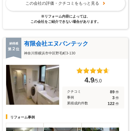
この会社の評価・クチコミをもっと見る
※リフォーム内容によっては、
この会社をご紹介できない場合があります。
有限会社エヌバンテック
納得感
２
第
位
神奈川県横浜市中区野毛町3-130
4.9
/5.0
89
クチコミ
件
3
事例
件
122
累積成約件数
件
リフォーム事例