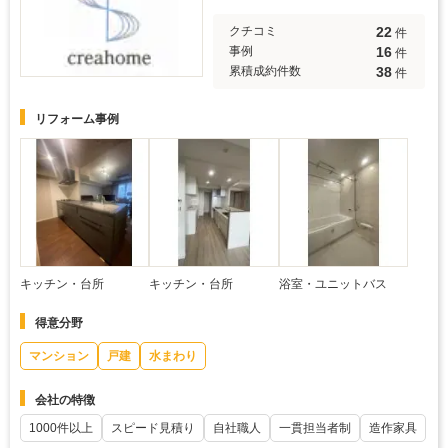
22
クチコミ
件
16
事例
件
38
累積成約件数
件
リフォーム事例
キッチン・台所
キッチン・台所
浴室・ユニットバス
得意分野
マンション
戸建
水まわり
会社の特徴
1000件以上
スピード見積り
自社職人
一貫担当者制
造作家具