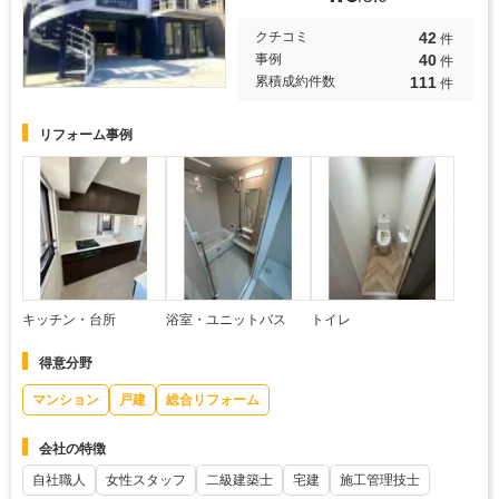
42
クチコミ
件
40
事例
件
111
累積成約件数
件
リフォーム事例
キッチン・台所
浴室・ユニットバス
トイレ
得意分野
マンション
戸建
総合リフォーム
会社の特徴
自社職人
女性スタッフ
二級建築士
宅建
施工管理技士