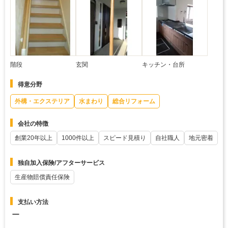
階段
玄関
キッチン・台所
得意分野
外構・エクステリア
水まわり
総合リフォーム
会社の特徴
創業20年以上
1000件以上
スピード見積り
自社職人
地元密着
独自加入保険/アフターサービス
生産物賠償責任保険
支払い方法
ー