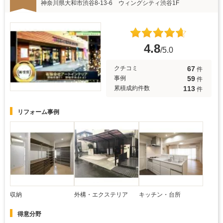
神奈川県大和市渋谷8-13-6 ウィングシティ渋谷1F
4.8
/5.0
67
クチコミ
件
59
事例
件
113
累積成約件数
件
リフォーム事例
収納
外構・エクステリア
キッチン・台所
得意分野