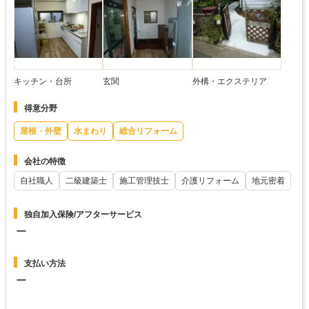
キッチン・台所
玄関
外構・エクステリア
得意分野
屋根・外壁
水まわり
総合リフォーム
会社の特徴
自社職人
二級建築士
施工管理技士
介護リフォーム
地元密着
独自加入保険/アフターサービス
ー
支払い方法
ー