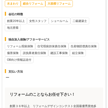
水まわり
総合リフォーム
大規模リフォーム
会社の特徴
創業20年以上
女性スタッフ
ショールーム
二級建築士
地元密着
独自加入保険/アフターサービス
リフォーム瑕疵保険
住宅瑕疵担保責任保険
生産物賠償責任保険
傷害保険
請負業者責任保険
建設工事保険
組立保険
OB向け情報誌送付
支払い方法
ー
リフォームのことならお任せ下さい！
創業３６年以上 リフォームデザインコンテスト全国最優秀賞他多