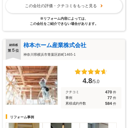
この会社の評価・クチコミをもっと見る
※リフォーム内容によっては、
この会社をご紹介できない場合があります。
柿本ホーム産業株式会社
納得感
５
第
位
神奈川県横浜市青葉区鉄町1465-1
4.8
/5.0
470
クチコミ
件
77
事例
件
584
累積成約件数
件
リフォーム事例