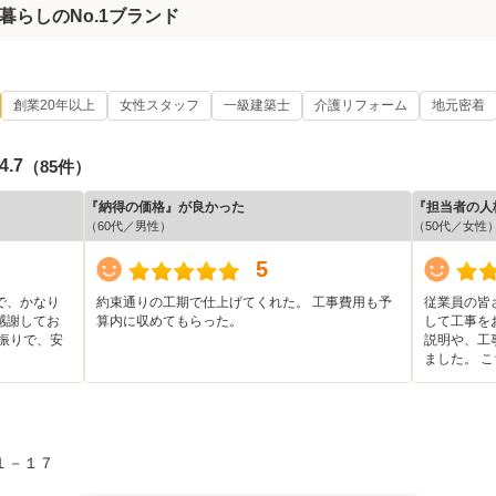
暮らしのNo.1ブランド
創業20年以上
女性スタッフ
一級建築士
介護リフォーム
地元密着
4.7
（85件）
『納得の価格』が良かった
『担当者の人
（60代／男性）
（50代／女性
5
で、かなり
約束通りの工期で仕上げてくれた。 工事費用も予
従業員の皆
感謝してお
算内に収めてもらった。
して工事を
振りで、安
説明や、工
ました。 
１－１７