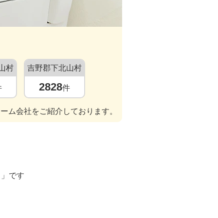
山村
吉野郡下北山村
2828
件
件
ォーム会社をご紹介しております。
ト」です