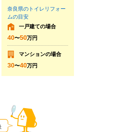
奈良県のトイレリフォー
ムの目安
一戸建ての場合
40
50
〜
万円
マンションの場合
30
40
〜
万円
社