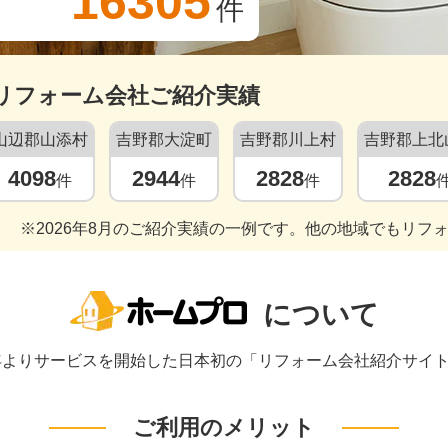
16305
件
リフォーム会社ご紹介実績
山辺郡山添村
吉野郡大淀町
吉野郡川上村
吉野郡上北
4098
2944
2828
2828
件
件
件
※2026年8月のご紹介実績の一例です。他の地域でもリフ
について
1年よりサービスを開始した日本初の「リフォーム会社紹介サイ
ご利用のメリット