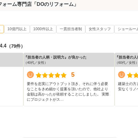
リフォーム専門店「DOのリフォーム」
ム
10億円以上
1000件以上
一貫担当者制
女性スタッフ
ショールー
4.4
（79件）
『担当者の人柄・説明力』が良かった
『担当者の人
（40代／女性）
（60代／女性
5
要件を忠実にアウトプット頂き、それに伴う必要
建築士の方
なことをきめ細かく提案を頂いたので、他社より
安なくリノ
金額は高かったが依頼することにしました。 実際
にプロジェクトがス…