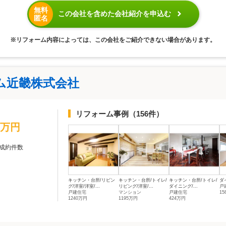
無料
この会社を含めた会社紹介を申込む
匿名
※リフォーム内容によっては、この会社をご紹介できない場合があります。
ム近畿株式会社
リフォーム事例
（156件）
0万円
成約件数
キッチン・台所/リビン
キッチン・台所/トイレ/
キッチン・台所/トイレ/
ダ
グ/洋室/洋室/...
リビング/洋室/...
ダイニング/...
戸
戸建住宅
マンション
戸建住宅
15
1240万円
1195万円
424万円