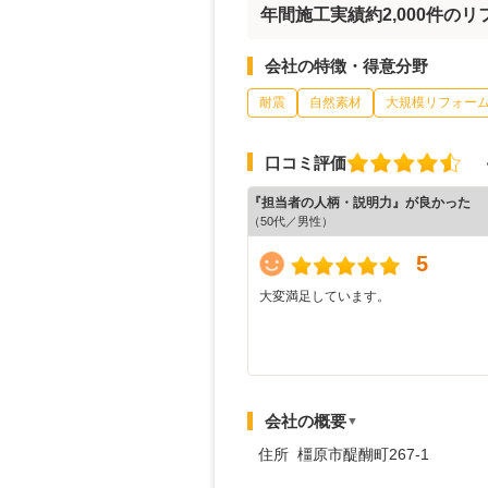
年間施工実績約2,000件の
会社の特徴・得意分野
耐震
自然素材
大規模リフォー
口コミ評価
『担当者の人柄・説明力』が良かった
（50代／男性）
5
大変満足しています。
会社の概要
▼
住所 橿原市醍醐町267-1