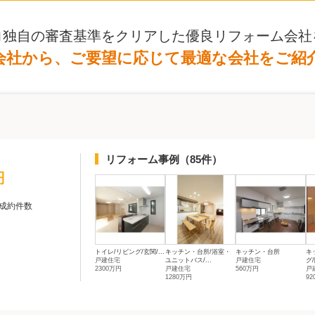
ロ独自の審査基準をクリアした優良リフォーム会社
会社から、ご要望に応じて最適な会社をご紹
リフォーム事例
（85件）
円
成約件数
トイレ/リビング/玄関/...
キッチン・台所/浴室・
キッチン・台所
キ
戸建住宅
ユニットバス/...
戸建住宅
グ
2300万円
戸建住宅
560万円
戸
1280万円
9