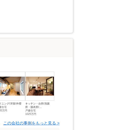
イニング/洋室/外壁
キッチン・台所/洗面
建住宅
所・脱衣所/...
85万円
戸建住宅
1025万円
この会社の事例をもっと見る >