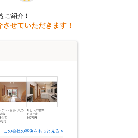
をご紹介！
介させていただきます！
ッチン・台所/リビン
リビング/玄関
/階段
戸建住宅
建住宅
890万円
20万円
この会社の事例をもっと見る >