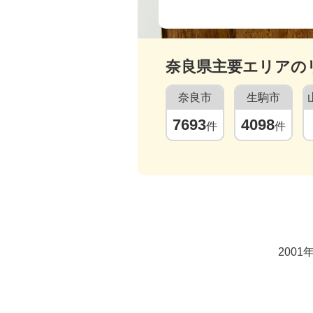
奈良県
主要エリアの
奈良市
生駒市
7693
4098
件
件
200