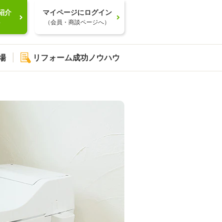
紹介
マイページにログイン
）
（会員・商談ページへ）
場
リフォーム成功ノウハウ