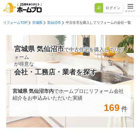
ログイン
メニュー
リフォームTOP
宮城県
気仙沼市
中古住宅を購入してリフォームの会社一覧
宮城県 気仙沼市
で中古住宅を購入してリフ
ォーム
が得意な
会社・工務店・業者を探す
宮城県 気仙沼市
内
でホームプロにリフォーム会社
紹介をお申込みいただいた実績
169
件