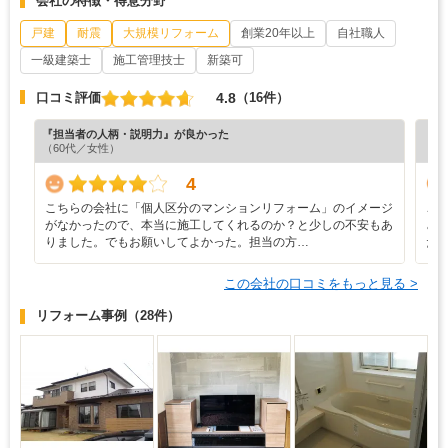
会社の特徴・得意分野
戸建
耐震
大規模リフォーム
創業20年以上
自社職人
一級建築士
施工管理技士
新築可
4.8
口コミ評価
（16件）
『担当者の人柄・説明力』が良かった
『担
（60代／女性）
（8
4
こちらの会社に「個人区分のマンションリフォーム」のイメージ
こ
がなかったので、本当に施工してくれるのか？と少しの不安もあ
ざ
りました。でもお願いしてよかった。担当の方…
だ
この会社の口コミをもっと見る >
リフォーム事例
（28件）