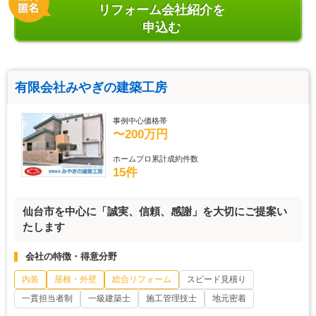
リフォーム会社紹介を
申込む
有限会社みやぎの建築工房
事例中心価格帯
〜200万円
ホームプロ累計成約件数
15件
仙台市を中心に「誠実、信頼、感謝」を大切にご提案い
たします
会社の特徴・得意分野
内装
屋根・外壁
総合リフォーム
スピード見積り
一貫担当者制
一級建築士
施工管理技士
地元密着