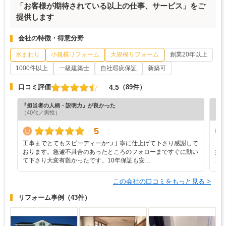
「お客様が期待されている以上の仕事、サービス」をご
提供します
会社の特徴・得意分野
水まわり
小規模リフォーム
大規模リフォーム
創業20年以上
1000件以上
一級建築士
自社瑕疵保証
新築可
4.5
口コミ評価
（89件）
『担当者の人柄・説明力』が良かった
『分
（40代／男性）
（6
5
工事までとてもスピーディーかつ丁寧に仕上げて下さり感謝して
ま
おります。急遽不具合のあったところのフォローまですぐに動い
提
て下さり大変有難かったです。10年保証も安…
こ
この会社の口コミをもっと見る >
リフォーム事例
（43件）