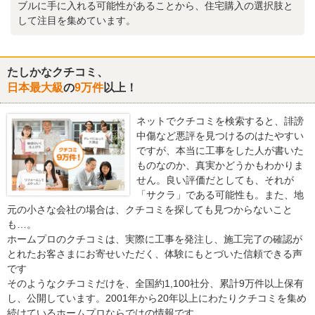
ブルに手に入れる可能性があることから、住宅購入の選択肢と
して注目を集めています。
たしかなクチコミ、
日本最大級
の
9万件
以上！
ネットでクチコミを検索すると、誹謗
中傷など悪評を見つけるのはたやすい
ですが、本当に工事をした人が書いた
ものなのか、真実かどうかもわかりま
せん。良い評価だとしても、それが
「サクラ」である可能性も。また、地
元の小さな会社の場合は、クチコミを探しても見つからないこと
も…。
ホームプロのクチコミは、実際に工事を発注し、施工完了の確認が
とれたお客さまにお寄せいただく、体験にもとづいた信頼できる声
です
そのようなクチコミだけを、全国約1,100社分、累計9万件以上保有
し、公開しています。2001年から20年以上にわたりクチコミを集め
続けているホームプロならではの情報です。