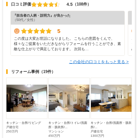
4.5
口コミ評価
（108件）
『担当者の人柄・説明力』が良かった
『担
（50代／女性）
（6
5
この度は大変お世話になりました。 こちらの意図をくんで、
こ
様々なご提案をいただきながらリフォームを行うことができ、素
タ
敵な仕上がりで満足しております。 次回も…
め
この会社の口コミをもっと見る >
リフォーム事例
（19件）
キッチン・台所/リビング
キッチン・台所/トイレ/洗面
キッチン・台所/洗面所・脱衣
戸建住宅
所・脱衣所/...
所/...
250万円
マンション
戸建住宅
450万円
1300万円