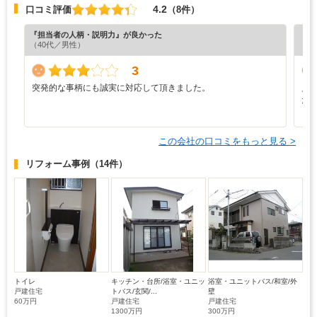
4.2
口コミ評価
（8件）
『担当者の人柄・説明力』が良かった
『納
（40代／男性）
（5
3
突発的な事柄にも誠実に対応して頂きました。
見
た
この会社の口コミをもっと見る >
リフォーム事例
（14件）
トイレ
キッチン・台所/浴室・ユニッ
浴室・ユニットバス/和室/外
戸建住宅
トバス/玄関/...
壁
60万円
戸建住宅
戸建住宅
1300万円
300万円