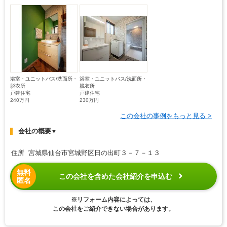
浴室・ユニットバス/洗面所・
浴室・ユニットバス/洗面所・
脱衣所
脱衣所
戸建住宅
戸建住宅
240万円
230万円
この会社の事例をもっと見る >
会社の概要
▼
住所 宮城県仙台市宮城野区日の出町３－７－１３
無料
この会社を含めた会社紹介を申込む
匿名
※リフォーム内容によっては、
この会社をご紹介できない場合があります。