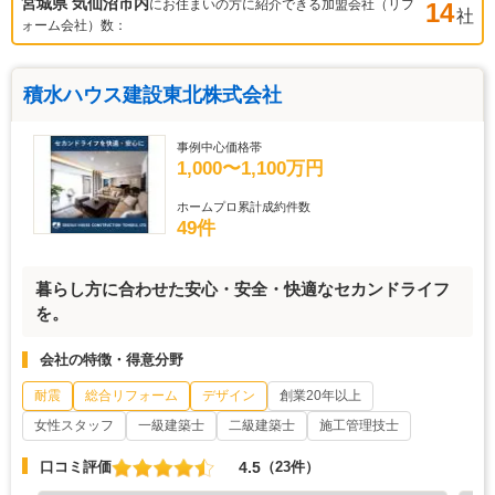
宮城県 気仙沼市
内
にお住まいの方に紹介できる加盟会社（リフ
14
社
ォーム会社）数：
積水ハウス建設東北株式会社
事例中心価格帯
1,000〜1,100万円
ホームプロ累計成約件数
49件
暮らし方に合わせた安心・安全・快適なセカンドライフ
を。
会社の特徴・得意分野
耐震
総合リフォーム
デザイン
創業20年以上
女性スタッフ
一級建築士
二級建築士
施工管理技士
4.5
口コミ評価
（23件）