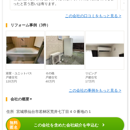
ったと言う思いは有ります。
す
この会社の口コミをもっと見る >
リフォーム事例
（3件）
浴室・ユニットバス
その他
リビング
戸建住宅
戸建住宅
戸建住宅
120万円
40万円
17万円
この会社の事例をもっと見る >
会社の概要
▼
住所 宮城県仙台市若林区荒井七丁目４０番地の１
無料
この会社を含めた会社紹介を申込む
匿名