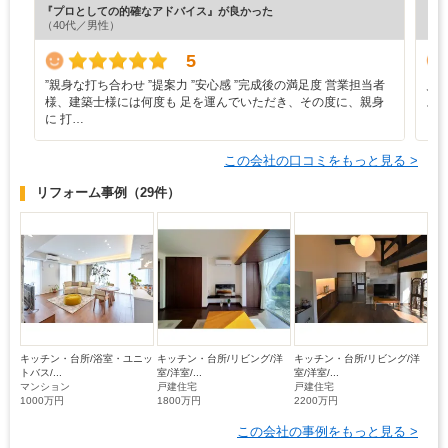
『プロとしての的確なアドバイス』が良かった
『丁
（40代／男性）
（5
5
”‬親身な打ち合わせ ‪”‬提案力 ‪”‬安心感 ‪”‬完成後の満足度 営業担当者
見
様、建築士様には何度も 足を運んでいただき、その度に、親身
ス
に 打…
この会社の口コミをもっと見る >
リフォーム事例
（29件）
キッチン・台所/浴室・ユニッ
キッチン・台所/リビング/洋
キッチン・台所/リビング/洋
トバス/...
室/洋室/...
室/洋室/...
マンション
戸建住宅
戸建住宅
1000万円
1800万円
2200万円
この会社の事例をもっと見る >