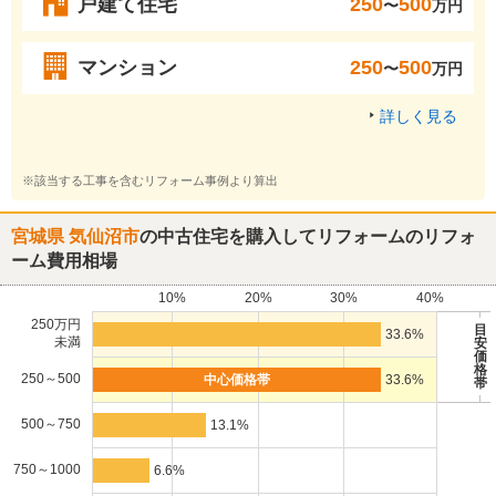
戸建て住宅
250
500
〜
万円
マンション
250
500
〜
万円
詳しく見る
※該当する工事を含むリフォーム事例より算出
宮城県 気仙沼市
の中古住宅を購入してリフォームのリフォ
ーム費用相場
10%
20%
30%
40%
250万円
目
33.6%
未満
安
価
格
250～500
33.6%
帯
500～750
13.1%
750～1000
6.6%