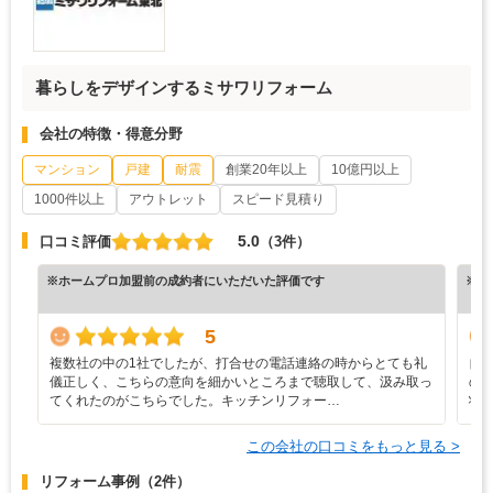
暮らしをデザインするミサワリフォーム
会社の特徴・得意分野
マンション
戸建
耐震
創業20年以上
10億円以上
1000件以上
アウトレット
スピード見積り
5.0
口コミ評価
（3件）
※ホームプロ加盟前の成約者にいただいた評価です
※ホ
5
複数社の中の1社でしたが、打合せの電話連絡の時からとても礼
自
儀正しく、こちらの意向を細かいところまで聴取して、汲み取っ
の
てくれたのがこちらでした。キッチンリフォー…
状
この会社の口コミをもっと見る >
リフォーム事例
（2件）