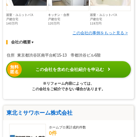
浴室・ユニットバス
キッチン・台所
浴室・ユニットバス
戸建住宅
戸建住宅
戸建住宅
140万円
120万円
119万円
この会社の事例をもっと見る >
会社の概要
▼
住所 東京都渋谷区南平台町15-13 帝都渋谷ビル6階
無料
この会社を含めた会社紹介を申込む
匿名
※リフォーム内容によっては、
この会社をご紹介できない場合があります。
東北ミサワホーム株式会社
ホームプロ累計成約件数
0件