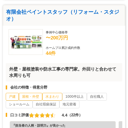
有限会社ペイントスタッフ（リフォーム・スタジ
オ）
事例中心価格帯
〜200万円
ホームプロ累計成約件数
44件
外壁・屋根塗装や防水工事の専門家。外回りと合わせて
水周りも可
会社の特徴・得意分野
戸建
屋根・外壁
水まわり
1000件以上
自社職人
ショールーム
自社瑕疵保証
地元密着
4.4
口コミ評価
（22件）
『担当者の人柄・説明力』が良かった
『素