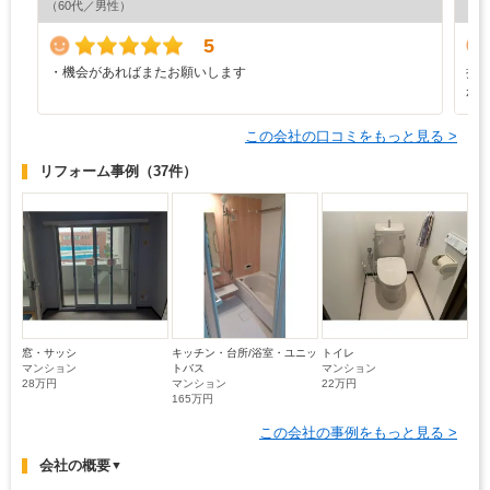
（60代／男性）
（4
5
・機会があればまたお願いします
担
が
この会社の口コミをもっと見る >
リフォーム事例
（37件）
窓・サッシ
キッチン・台所/浴室・ユニッ
トイレ
マンション
トバス
マンション
28万円
マンション
22万円
165万円
この会社の事例をもっと見る >
会社の概要
▼