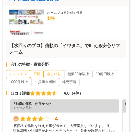
ホームプロ累計成約件数
1件
【水回りのプロ】信頼の「イワタニ」で叶える安心リフ
ォーム
会社の特徴・得意分野
マンション
戸建
水まわり
創業20年以上
10億円以上
1000件以上
一貫担当者制
地元密着
4.8
口コミ評価
（4件）
『納得の価格』が良かった
※ホ
（60代／男性）
4
底価格で修理を終える事が出来て、大変満足しています。 只、
2
現地調査や訪問日があやふやだったので、外出が制限されてしま
修