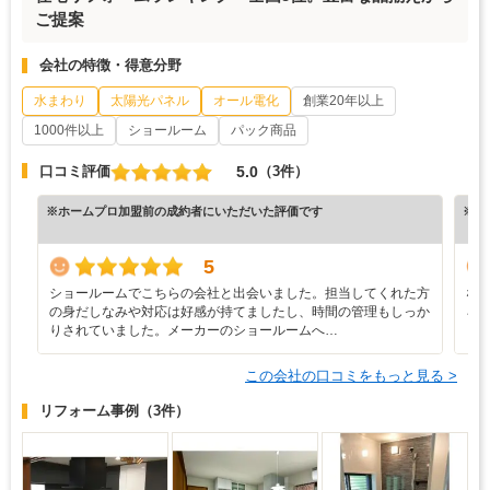
ご提案
会社の特徴・得意分野
水まわり
太陽光パネル
オール電化
創業20年以上
1000件以上
ショールーム
パック商品
5.0
口コミ評価
（3件）
※ホームプロ加盟前の成約者にいただいた評価です
※ホ
5
ショールームでこちらの会社と出会いました。担当してくれた方
な
の身だしなみや対応は好感が持てましたし、時間の管理もしっか
ろ
りされていました。メーカーのショールームへ…
と
この会社の口コミをもっと見る >
リフォーム事例
（3件）