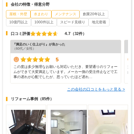
会社の特徴・得意分野
屋根・外壁
水まわり
メンテナンス
創業20年以上
10億円以上
1000件以上
スピード見積り
地元密着
4.7
口コミ評価
（32件）
『満足のいく仕上がり』が良かった
『分
（60代／女性）
（6
5
この度は多少無理なお願いも対応いただき、要望通りのリフォー
大
ムができて大変満足しています。メーカー側の受注停止などで工
か
事の遅れが心配でしたが、思っていたほど遅れ…
この会社の口コミをもっと見る >
リフォーム事例
（85件）