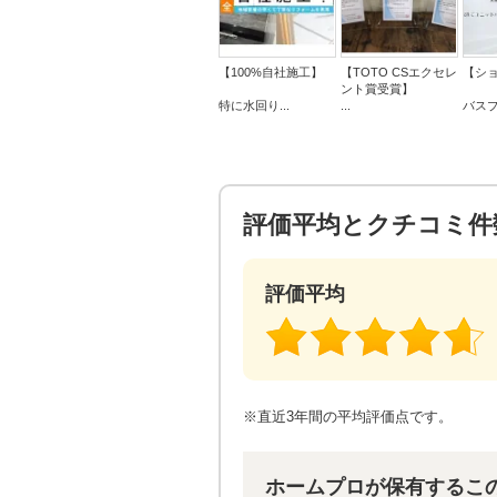
【100%自社施工】
【TOTO CSエクセレ
【シ
ント賞受賞】
特に水回り...
...
バスプ
評価平均とクチコミ件
評価平均
※直近3年間の平均評価点です。
ホームプロが保有するこ