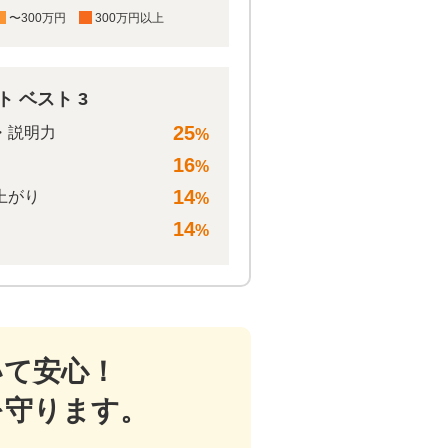
〜300万円
300万円以上
 ベスト 3
25
・説明力
%
16
%
14
上がり
%
14
%
いて安心！
を守ります。