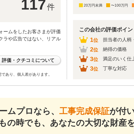
117
件
20万円未満
〜100万円
この会社の評価ポイント
ォームをしたお客さまが評価
クラや広告ではない、リアル
1
担当者の人柄
位
2
納得の価格
位
3
満足のいく仕
位
評価・クチコミについて
3
丁寧な対応
位
想であり、個人差があります。
ームプロなら、
工事完成保証
が付
もの時でも、あなたの大切な財産