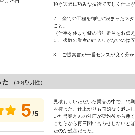
年2月25日
頂き実際に巧みな技術で美しく仕上
2. 全ての工程を御社の決まったスタ
こと。
（仕事を休まず鍵の暗証番号をお伝
に、複数の業者の出入りがないのは
3. ご提案書が一番センスが良く分
った
（40代/男性）
見積もりいただいた業者の中で、納
5
を持った。仕上がりも問題なく満足
/5
いた営業さんの対応が契約後から悪
こちらから再三問い合わせしないと
たのが残念だった。