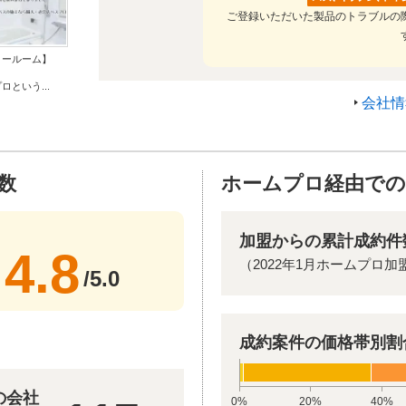
ご登録いただいた製品のトラブルの
ョールーム】
ロという...
会社情
数
ホームプロ経由での
加盟からの累計成約件
4.8
（2022年1月ホームプロ加
/5.0
成約案件の価格帯別割
の会社
0%
20%
40%