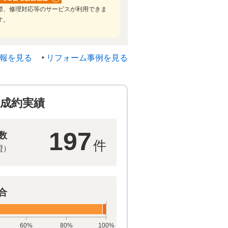
際、修理対応等のサービスが利用できま
す。
報を見る
リフォーム事例を見る
成約実績
197
数
件
盟）
合
60%
80%
100%