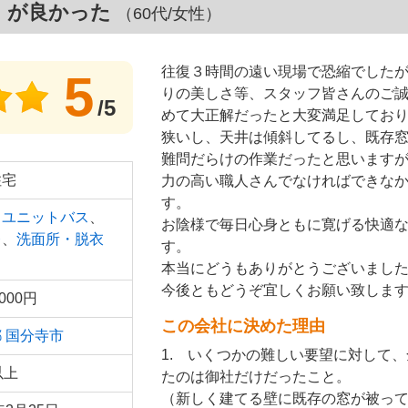
』が良かった
（60代/女性）
往復３時間の遠い現場で恐縮でした
5
りの美しさ等、スタッフ皆さんのご
/5
めて大正解だったと大変満足してお
狭いし、天井は傾斜してるし、既存
難問だらけの作業だったと思います
住宅
力の高い職人さんでなければできな
す。
・ユニットバス
、
お陰様で毎日心身ともに寛げる快適
レ
、
洗面所・脱衣
す。
本当にどうもありがとうございまし
今後ともどうぞ宜しくお願い致しま
,000円
この会社に決めた理由
都
国分寺市
1. いくつかの難しい要望に対して
以上
たのは御社だけだったこと。
（新しく建てる壁に既存の窓が被っ