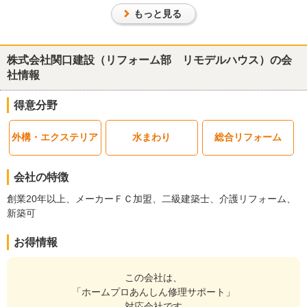
た。無事に作業が完了できたことに感謝いたします。
もっと見る
この会社に決めた理由
担当者の方の的確なアドバイスとわかりやすい説明、（他社との比
株式会社関口建設（リフォーム部 リモデルハウス）の会
較で）良心的な価格が決め手となりました。
社情報
得意分野
リフォーム会社からの返答
この度は弊社を選んで頂き、誠に有難うございます。
外構・エクステリア
水まわり
総合リフォーム
また、お忙しい中評価して頂き有難うございます。
今後ともお客様と良い関係を築けていけたらと思っておりますの
で、宜しくお願い申し上げます。
会社の特徴
創業20年以上、メーカーＦＣ加盟、二級建築士、介護リフォーム、
建物のタイプ
： 戸建住宅
新築可
リフォーム箇所
：
外壁
、その他
価格
： 1,200,000円
お得情報
施工地
：
和歌山県
和歌山市
築年数
： 11〜15年
工事完了日
： 2017年4月19日
この会社は、
「ホームプロあんしん修理サポート」
『担当者の人柄・説明力』が良かった
（50代/女性）
対応会社です