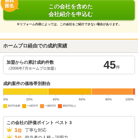
この会社を含めた
会社紹介を申込む
※リフォーム内容によっては、この会社をご紹介できない場合があります。
ホームプロ経由での成約実績
45
加盟からの累計成約件数
件
（2006年7月ホームプロ加盟）
成約案件の価格帯別割合
0%
20%
40%
60%
80%
100%
20万円未満
〜100万円
〜300万円
300万円以上
この会社の評価ポイント ベスト 3
1
丁寧な対応
位
1
担当者の人柄・説明力
位