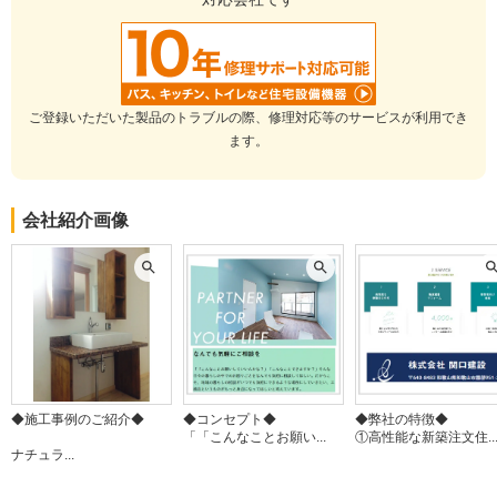
5
この度は素早く丁寧に対応していただきありがとうございました。
あとでわかった水はけ問題にもすぐに対応して下さり、助かりまし
ご登録いただいた製品のトラブルの際、修理対応等のサービスが利用でき
た。
ます。
この会社に決めた理由
担当者が丁寧
会社紹介画像
価格が予定内
要望が通った
リフォーム会社からの返答
弊社を選んで頂き誠に有難うございました。
行き届かない面もありお客様にご迷惑をお掛けしてしまい、申し訳
ございませんでした。
◆施工事例のご紹介◆
◆コンセプト◆
◆弊社の特徴◆
今後ことも、良いお付き合いをさせて頂ければ思っております。
「「こんなことお願い...
①高性能な新築注文住..
この度は、有難うございました。
ナチュラ...
建物のタイプ
： 戸建住宅