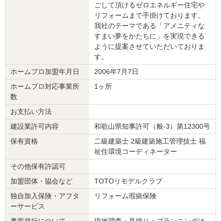
ごして頂けるゼロエネルギー住宅や
リフォーム会社からの返答
リフォームまで手掛けております。
お忙しい中、評価して頂き誠にありがとうございます。
我社のテーマである「アメニティな
この様なご縁を頂き私共も大変嬉しく思っております。
すまい夢をかたちに」を実現できる
今後とも良いお付き合いをさせて頂きたいと思いますので、宜しく
ように提案させていただいておりま
お願い申し上げます。
す。
本当にありがとうございました。
ホームプロ加盟年月日
2006年7月7日
建物のタイプ
： 戸建住宅
ホームプロ対応事業所
1ヶ所
リフォーム箇所
：
浴室・ユニットバス
、
洗面所・脱衣所
、
洋室
、その他
数
価格
： 345,000円
お支払い方法
施工地
：
和歌山県
岩出市
築年数
： 30年以上
建設業許可内容
和歌山県知事許可（般-3）第12300号
工事完了日
： 2017年3月21日
保有資格
二級建築士 2級建築施工管理技士 福
祉住環境コーディネーター
『素早い返信・連絡』が良かった
（60代/男性）
その他保有許認可
5
加盟団体・協会など
TOTOリモデルクラブ
独自加入保険・アフタ
リフォーム瑕疵保険
このたびはお世話になりました。快適に使用しています。
ーサービス
書面発行について
現地調査・見積り・プランニングは