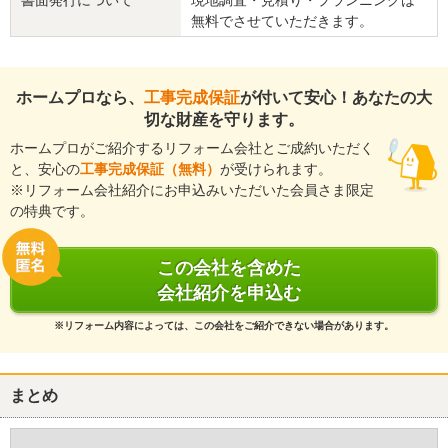
この会社に決めた理由
無料でさせていただきます。
対応が迅速だった。
リフォーム会社からの返答
ホームプロなら、
工事完成保証
が付いて安心！あなたの大
この度はご縁頂きましてありがとうございました。
切な財産を守ります。
ホームプロがご紹介するリフォーム会社とご成約いただく
お客様にこのようなお声を頂けることが、私共の喜びであり励みと
と、安心の
工事完成保証（無料）
が受けられます。
なります。
※リフォーム会社紹介にお申込みいただいた会員さま限定
今後もより良いお付き合いをさせて頂きたいと思いますので、宜し
の特典です。
くお願い申し上げます。
ありがとうございました。
この会社を含めた
建物のタイプ
： 戸建住宅
会社紹介を申込む
リフォーム箇所
：
トイレ
価格
： 273,000円
※リフォーム内容によっては、この会社をご紹介できない場合があります。
施工地
：
和歌山県
和歌山市
築年数
： 16〜20年
工事完了日
： 2017年3月1日
まとめ
『素早い返信・連絡』が良かった
（50代/女性）