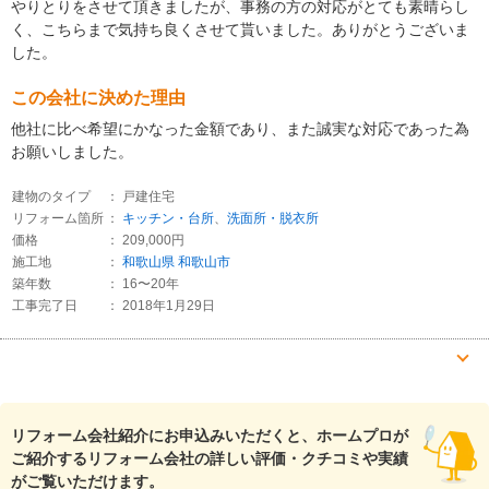
やりとりをさせて頂きましたが、事務の方の対応がとても素晴らし
く、こちらまで気持ち良くさせて貰いました。ありがとうございま
した。
この会社に決めた理由
他社に比べ希望にかなった金額であり、また誠実な対応であった為
お願いしました。
建物のタイプ
： 戸建住宅
リフォーム箇所
：
キッチン・台所
、
洗面所・脱衣所
価格
： 209,000円
施工地
：
和歌山県
和歌山市
築年数
： 16〜20年
工事完了日
： 2018年1月29日
『担当者の人柄・説明力』が良かった
（50代/女性）
リフォーム会社紹介にお申込みいただくと、ホームプロが
5
ご紹介するリフォーム会社の詳しい評価・クチコミや実績
がご覧いただけます。
こちらの要望プラス担当者の方のアイデアも積極的に出していただ