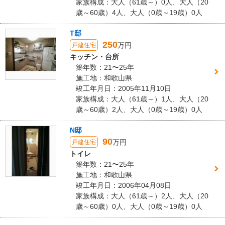
家族構成：大人（61歳～）0人、大人（20
歳～60歳）4人、大人（0歳～19歳）0人
この会社に決めた理由
今回、数社に提案いただきましたが
T邸
他社（とんでもなく高額であったり、内容不明瞭）に比べ、
250
万円
戸建住宅
質問にたいする回答が明確なことや、
キッチン・台所
コストが明確で納得性がありました。
築年数：21〜25年
施工地：和歌山県
建物のタイプ
： 戸建住宅
竣工年月日：2005年11月10日
リフォーム箇所
：
バルコニー・ベランダ
、
庭・ガーデニング
家族構成：大人（61歳～）1人、大人（20
価格
： 108,000円
歳～60歳）2人、大人（0歳～19歳）0人
施工地
：
和歌山県
和歌山市
築年数
： 11〜15年
N邸
工事完了日
： 2017年11月19日
90
万円
戸建住宅
トイレ
『担当者の人柄・説明力』が良かった
（40代/男性）
築年数：21〜25年
施工地：和歌山県
5
竣工年月日：2006年04月08日
家族構成：大人（61歳～）2人、大人（20
この度はありがとうございました。施工期間中、要所要所で担当者
歳～60歳）0人、大人（0歳～19歳）0人
の方が来てチェック、フォローして頂いたこと、並びに作業員の
方々の丁寧な仕事ぶりを見て安心してお願いすることができまし