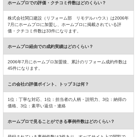
ホームプロでの評価・クチコミ件数はどのくらい？
5
株式会社関口建設（リフォーム部 リモデルハウス）は2006年
こちらの事情など、迅速なメールでのやり取りで把握してくださ
7月にホームプロに加盟し、ホームプロに掲載されている評
り、色々な要望にも的確に対応していただき、希望日よりかなり早
価・クチコミ件数は33件になります。
く仕上げていただき感謝しております。担当してくださった代表の
方のみならず連絡を担当してくださった方など、会社全体の印象も
ホームプロ経由での成約実績はどのくらい？
良く、また依頼させていただきたいと思える会社でした。ありがと
うございました。
2006年7月にホームプロ加盟後、累計のリフォーム成約件数は
この会社に決めた理由
45件になります。
結果的には9月いっぱいまでになったのですが、当初は、8月28日ま
でに、引越し先（今回のリフォームを頼んだ部屋）に荷物を運び入
この会社の評価ポイント、トップ３は何？
れなくてはならないということで、とにかく焦っていましたから、
丁寧且つ迅速に連絡が取れて、見積書なども予定より早く出してく
1位：丁寧な対応、1位：担当者の人柄・説明力、3位：納得の
れた御社に決めました。
価格、3位：素早い返信・連絡
リフォーム会社からの返答
ホームプロで見ることができる事例件数はどのくらい？
この度はお客さまの声の登録をして頂きありがとうございました。
また高く評価して頂きありがとうございます。
登録されている事例件数は3件あり、すべてサイト上で閲覧で