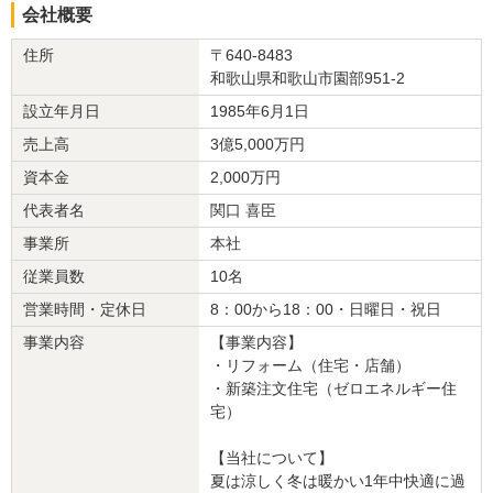
会社概要
リフォーム箇所
：
階段
、その他
価格
： 114,000円
住所
〒640-8483
施工地
：
和歌山県
和歌山市
和歌山県和歌山市園部951-2
築年数
： 1〜5年
工事完了日
： 2017年4月5日
設立年月日
1985年6月1日
売上高
3億5,000万円
『素早い返信・連絡』が良かった
（40代/男性）
資本金
2,000万円
5
代表者名
関口 喜臣
事業所
本社
意図をくんでいただき、当方が不在にもかかわらず、現地の母に気
従業員数
10名
遣いをいただきながら、工事を進めてくださり、何より母が大変満
足していたので、感謝しています。また、今後も色々とご相談した
営業時間・定休日
8：00から18：00・日曜日・祝日
い会社だと感じています。ありがとうございました。
事業内容
【事業内容】
・リフォーム（住宅・店舗）
この会社に決めた理由
・新築注文住宅（ゼロエネルギー住
対応が早く、現状確認から見積りがスムーズでしたし、商品提案も
宅）
こちらの希望に合致していて、競合で動いていましたが、決断する
のに悩みはなく、任せてみようと判断しました。
【当社について】
夏は涼しく冬は暖かい1年中快適に過