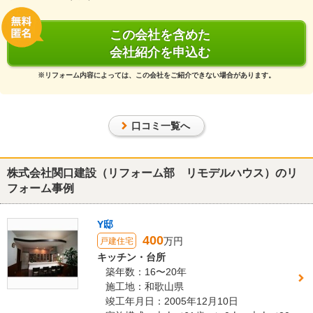
き、大変信頼してリフォームが進められました。
この会社を含めた
この会社に決めた理由
会社紹介を申込む
第一印象がとてもよく、こちらの要望がいいやすく、アドバイスも
※リフォーム内容によっては、この会社をご紹介できない場合があります。
的確にしていただいたので。
建物のタイプ
： マンション
リフォーム箇所
：
浴室・ユニットバス
、
トイレ
、
洗面所・脱衣所
口コミ一覧へ
価格
： 1,300,000円
施工地
：
和歌山県
和歌山市
築年数
： 21〜25年
株式会社関口建設（リフォーム部 リモデルハウス）のリ
工事完了日
： 2017年11月24日
フォーム事例
『丁寧な対応』が良かった
（40代/男性）
Y邸
400
5
万円
戸建住宅
キッチン・台所
築年数：16〜20年
すでに何度かお世話になっていますが、まず、仕上がりに問題がな
施工地：和歌山県
い点、他に、当方の事情を加味してもらえる点、工事後のフォロー
竣工年月日：2005年12月10日
等 親切丁寧と思います