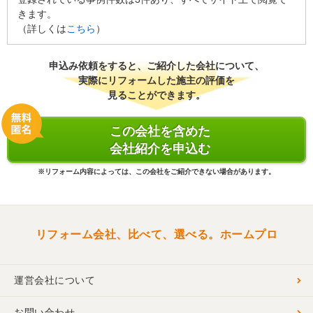
きます。
お客様のお役に立てたみたいでこちらも大変嬉しく思います。
（詳しくは
こちら
）
このご縁を大切にし、お客様と長いお付き合いをさせて頂きたいと
思いますので今後とも宜しくお願い申し上げます。
申込み依頼をすると、ご紹介した会社について、
建物のタイプ
： マンション
実際にリフォームした施主の評価を
リフォーム箇所
：
洋室
、
廊下
、
収納
見ることができます。
価格
： 145,000円
施工地
：
和歌山県
和歌山市
この会社を含めた
築年数
： 21〜25年
会社紹介を申込む
工事完了日
： 2016年8月23日
※リフォーム内容によっては、この会社をご紹介できない場合があります。
リフォーム会社、比べて、選べる。ホームプロ
運営会社について
お問い合わせ