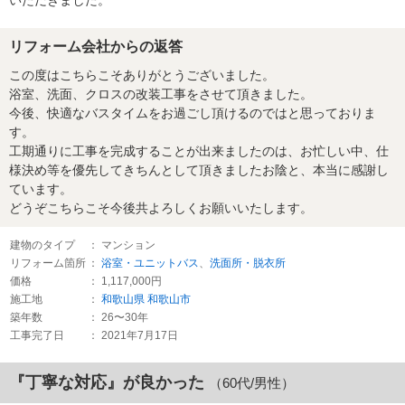
リフォーム会社からの返答
この度はこちらこそありがとうございました。
浴室、洗面、クロスの改装工事をさせて頂きました。
今後、快適なバスタイムをお過ごし頂けるのではと思っておりま
す。
工期通りに工事を完成することが出来ましたのは、お忙しい中、仕
様決め等を優先してきちんとして頂きましたお陰と、本当に感謝し
ています。
どうぞこちらこそ今後共よろしくお願いいたします。
建物のタイプ
： マンション
リフォーム箇所
：
浴室・ユニットバス
、
洗面所・脱衣所
価格
： 1,117,000円
施工地
：
和歌山県
和歌山市
築年数
： 26〜30年
工事完了日
： 2021年7月17日
『丁寧な対応』が良かった
（60代/男性）