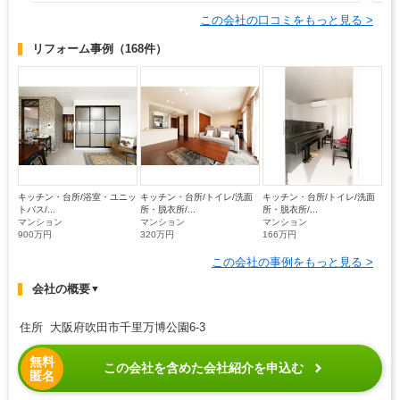
この会社の口コミをもっと見る >
リフォーム事例
（168件）
キッチン・台所/浴室・ユニッ
キッチン・台所/トイレ/洗面
キッチン・台所/トイレ/洗面
トバス/...
所・脱衣所/...
所・脱衣所/...
マンション
マンション
マンション
900万円
320万円
166万円
この会社の事例をもっと見る >
会社の概要
▼
住所 大阪府吹田市千里万博公園6-3
無料
この会社を含めた会社紹介を申込む
匿名