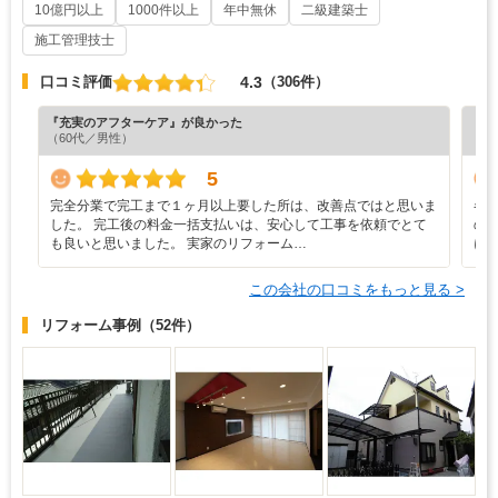
10億円以上
1000件以上
年中無休
二級建築士
施工管理技士
4.3
口コミ評価
（306件）
『充実のアフターケア』が良かった
『納
（60代／男性）
（7
5
完全分業で完工まで１ヶ月以上要した所は、改善点ではと思いま
各
した。 完工後の料金一括支払いは、安心して工事を依頼でとて
の
も良いと思いました。 実家のリフォーム…
に
この会社の口コミをもっと見る >
リフォーム事例
（52件）