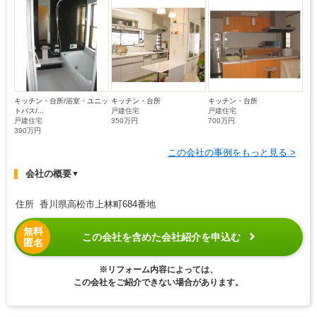
キッチン・台所/浴室・ユニッ
キッチン・台所
キッチン・台所
トバス/...
戸建住宅
戸建住宅
戸建住宅
350万円
700万円
390万円
この会社の事例をもっと見る >
会社の概要
▼
住所 香川県高松市上林町684番地
無料
この会社を含めた会社紹介を申込む
匿名
※リフォーム内容によっては、
この会社をご紹介できない場合があります。