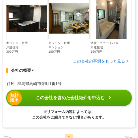
キッチン・台所
キッチン・台所
浴室・ユニットバス
戸建住宅
マンション
戸建住宅
300万円
180万円
150万円
この会社の事例をもっと見る >
会社の概要
▼
住所 群馬県高崎市栄町1番1号
無料
この会社を含めた会社紹介を申込む
匿名
※リフォーム内容によっては、
この会社をご紹介できない場合があります。
前へ
1
次へ