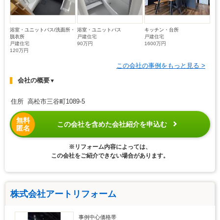
浴室・ユニットバス/洗面所・
浴室・ユニットバス
キッチン・台所
脱衣所
戸建住宅
戸建住宅
戸建住宅
90万円
1600万円
120万円
この会社の事例をもっと見る >
会社の概要
▼
住所 高松市三谷町1089-5
無料
この会社を含めた会社紹介を申込む
匿名
※リフォーム内容によっては、
この会社をご紹介できない場合があります。
株式会社アートリフォーム
事例中心価格帯