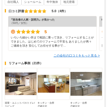
自社職人
ショールーム
年中無休
地元密着
5.0
口コミ評価
（4件）
『担当者の人柄・説明力』が良かった
※ホ
（50代／女性）
5
いろいろ細かい所まで相談に乗って頂き、リフォームすることが
今
できました。はじめてのリフォームで不安も ありましたが再々
も
ご連絡を頂き 安心してお任せする事がで…
間
この会社の口コミをもっと見る >
リフォーム事例
（21件）
浴室・ユニットバス/トイレ/
キッチン・台所
キッチン・台所
リビング
戸建住宅
戸建住宅