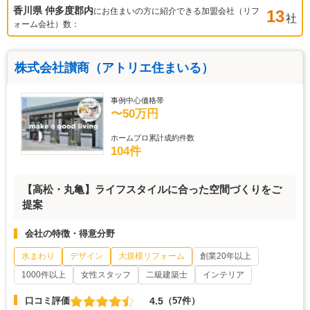
香川県 仲多度郡
内
にお住まいの方に紹介できる加盟会社（リフ
13
社
ォーム会社）数：
株式会社讃商（アトリエ住まいる）
事例中心価格帯
〜50万円
ホームプロ累計成約件数
104件
【高松・丸亀】ライフスタイルに合った空間づくりをご
提案
会社の特徴・得意分野
水まわり
デザイン
大規模リフォーム
創業20年以上
1000件以上
女性スタッフ
二級建築士
インテリア
4.5
口コミ評価
（57件）