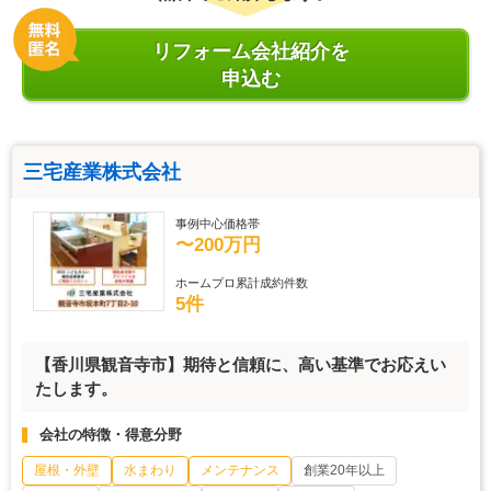
リフォーム会社紹介を
申込む
三宅産業株式会社
事例中心価格帯
〜200万円
ホームプロ累計成約件数
5件
【香川県観音寺市】期待と信頼に、高い基準でお応えい
たします。
会社の特徴・得意分野
屋根・外壁
水まわり
メンテナンス
創業20年以上