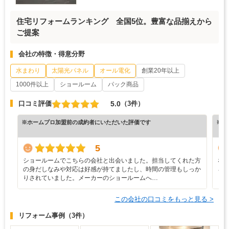
住宅リフォームランキング 全国5位。豊富な品揃えから
ご提案
会社の特徴・得意分野
水まわり
太陽光パネル
オール電化
創業20年以上
1000件以上
ショールーム
パック商品
5.0
口コミ評価
（3件）
※ホームプロ加盟前の成約者にいただいた評価です
※ホ
5
ショールームでこちらの会社と出会いました。担当してくれた方
な
の身だしなみや対応は好感が持てましたし、時間の管理もしっか
ろ
りされていました。メーカーのショールームへ…
と
この会社の口コミをもっと見る >
リフォーム事例
（3件）