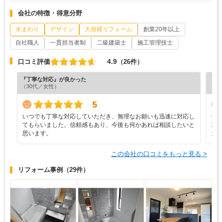
会社の特徴・得意分野
水まわり
デザイン
大規模リフォーム
創業20年以上
自社職人
一貫担当者制
二級建築士
施工管理技士
4.9
口コミ評価
（26件）
『丁寧な対応』が良かった
『プ
（30代／女性）
（6
5
いつでも丁寧な対応していただき、無理なお願いも迅速に対応し
予
てもらいました。信頼感もあり、今後も何かあれば相談したいと
工
思います。
だ
この会社の口コミをもっと見る >
リフォーム事例
（29件）