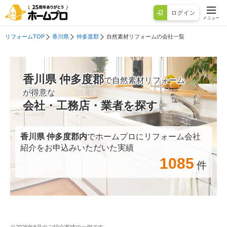
ログイン
メニュー
リフォームTOP
香川県
仲多度郡
自然素材リフォームの会社一覧
香川県 仲多度郡
で自然素材リフォーム
が得意な
会社・工務店・業者を探す
香川県 仲多度郡
内
でホームプロにリフォーム会社
紹介をお申込みいただいた実績
1085
件