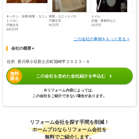
キッチン・台所/浴室・ユニッ
浴室・ユニットバス
トイレ
トバス/...
戸建住宅
店舗・事務所など
戸建住宅
50万円
33万円
340万円
この会社の事例をもっと見る >
会社の概要
▼
住所 香川県小豆郡土庄町淵崎甲２０２３－６
無料
この会社を含めた会社紹介を申込む
匿名
※リフォーム内容によっては、
この会社をご紹介できない場合があります。
リフォーム会社を探す手間を削減！
ホームプロならリフォーム会社を
無料でご紹介します。