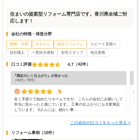
住まいの提案型リフォーム専門店です。香川県全域ご対
応します！
会社の特徴・得意分野
屋根・外壁
水まわり
総合リフォーム
スピード見積り
自社職人
一貫担当者制
女性スタッフ
地元密着
4.7
口コミ評価
（42件）
『満足のいく仕上がり』が良かった
『素
（60代／男性）
（6
5
全く手探りで始めたリホームですが、こちらの会社にお願いして
工
本当に良かったと感じています。 工事の仕上がりにも大変満足
て
しています。 Sさんには、細かい事…
この会社の口コミをもっと見る >
リフォーム事例
（18件）