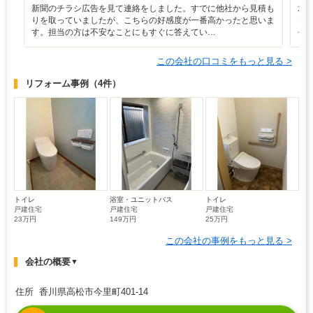
新聞のチラシ広告を見て連絡をしました。すでに他社から見積も
水
りを取っていましたが、こちらの好感度が一番高かったと思いま
タ
す。担当の方は不安なことにもすぐに答えてい…
長
この会社の口コミをもっと見る >
リフォーム事例
（4件）
トイレ
浴室・ユニットバス
トイレ
戸建住宅
戸建住宅
戸建住宅
23万円
149万円
25万円
この会社の事例をもっと見る >
会社の概要
▼
住所 香川県高松市今里町401-14