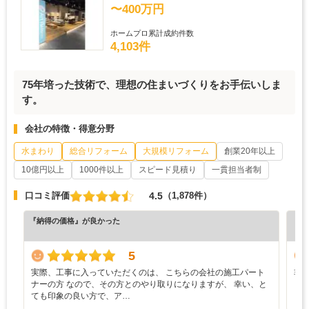
〜400万円
ホームプロ累計成約件数
4,103件
75年培った技術で、理想の住まいづくりをお手伝いしま
す。
会社の特徴・得意分野
水まわり
総合リフォーム
大規模リフォーム
創業20年以上
10億円以上
1000件以上
スピード見積り
一貫担当者制
4.5
口コミ評価
（1,878件）
『納得の価格』が良かった
『丁
（5
5
実際、工事に入っていただくのは、 こちらの会社の施工パート
非
ナーの方 なので、その方とのやり取りになりますが、 幸い、と
ら
ても印象の良い方で、ア…