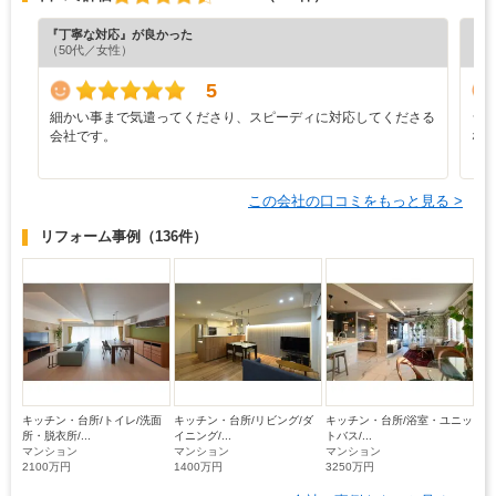
『丁寧な対応』が良かった
『分
（50代／女性）
（6
5
細かい事まで気遣ってくださり、スピーディに対応してくださる
シ
会社です。
な
この会社の口コミをもっと見る >
リフォーム事例
（136件）
キッチン・台所/トイレ/洗面
キッチン・台所/リビング/ダ
キッチン・台所/浴室・ユニッ
所・脱衣所/...
イニング/...
トバス/...
マンション
マンション
マンション
2100万円
1400万円
3250万円