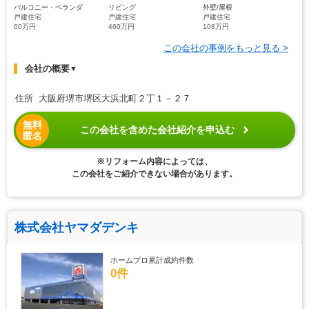
バルコニー・ベランダ
リビング
外壁/屋根
戸建住宅
戸建住宅
戸建住宅
60万円
460万円
108万円
この会社の事例をもっと見る >
会社の概要
▼
住所 大阪府堺市堺区大浜北町２丁１－２７
無料
この会社を含めた会社紹介を申込む
匿名
※リフォーム内容によっては、
この会社をご紹介できない場合があります。
株式会社ヤマダデンキ
ホームプロ累計成約件数
0件