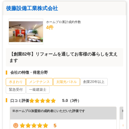
後藤設備工業株式会社
ホームプロ累計成約件数
4件
【創業82年】リフォームを通してお客様の暮らしを支え
ます
会社の特徴・得意分野
水まわり
メンテナンス
太陽光パネル
創業20年以上
緊急受付
一級建築士
5.0
口コミ評価
（3件）
※ホームプロ加盟前の成約者にいただいた評価です
※ホ
5