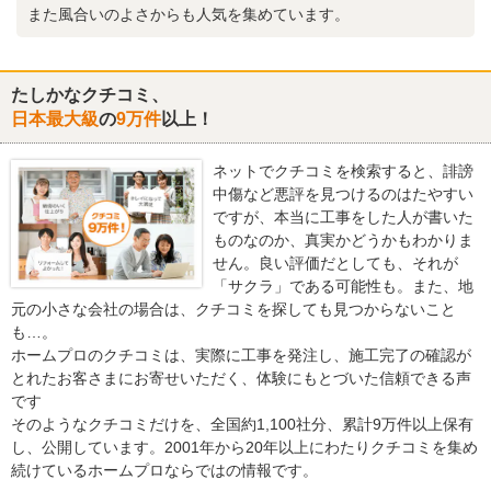
また風合いのよさからも人気を集めています。
たしかなクチコミ、
日本最大級
の
9万件
以上！
ネットでクチコミを検索すると、誹謗
中傷など悪評を見つけるのはたやすい
ですが、本当に工事をした人が書いた
ものなのか、真実かどうかもわかりま
せん。良い評価だとしても、それが
「サクラ」である可能性も。また、地
元の小さな会社の場合は、クチコミを探しても見つからないこと
も…。
ホームプロのクチコミは、実際に工事を発注し、施工完了の確認が
とれたお客さまにお寄せいただく、体験にもとづいた信頼できる声
です
そのようなクチコミだけを、全国約1,100社分、累計9万件以上保有
し、公開しています。2001年から20年以上にわたりクチコミを集め
続けているホームプロならではの情報です。