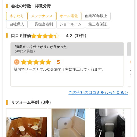
会社の特徴・得意分野
水まわり
メンテナンス
オール電化
創業20年以上
自社職人
一貫担当者制
ショールーム
第三者保証
4.2
口コミ評価
（17件）
『満足のいく仕上がり』が良かった
『担
（40代／男性）
（5
5
親切でリーズナブルな金額で丁寧に施工してくれます。
二
残
し
この会社の口コミをもっと見る >
リフォーム事例
（3件）