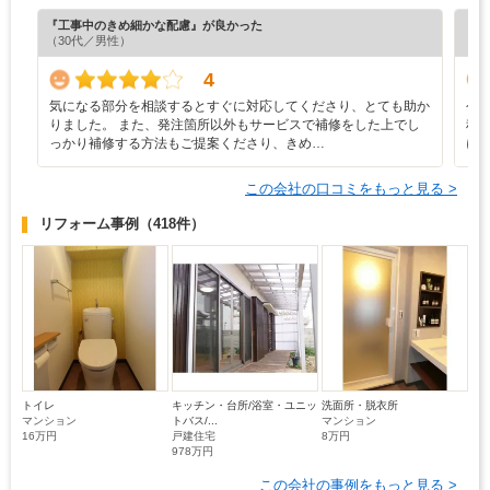
『工事中のきめ細かな配慮』が良かった
『担
（30代／男性）
（4
4
気になる部分を相談するとすぐに対応してくださり、とても助か
今
りました。 また、発注箇所以外もサービスで補修をした上でし
程
っかり補修する方法もご提案くださり、きめ…
に
この会社の口コミをもっと見る >
リフォーム事例
（418件）
トイレ
キッチン・台所/浴室・ユニッ
洗面所・脱衣所
マンション
トバス/...
マンション
16万円
戸建住宅
8万円
978万円
この会社の事例をもっと見る >