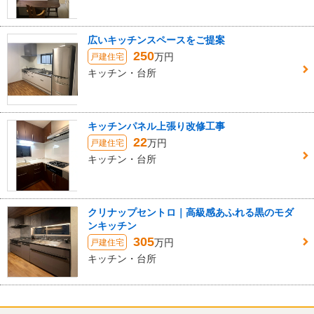
広いキッチンスペースをご提案
250
万円
戸建住宅
キッチン・台所
キッチンパネル上張り改修工事
22
万円
戸建住宅
キッチン・台所
クリナップセントロ｜高級感あふれる黒のモダ
ンキッチン
305
万円
戸建住宅
キッチン・台所