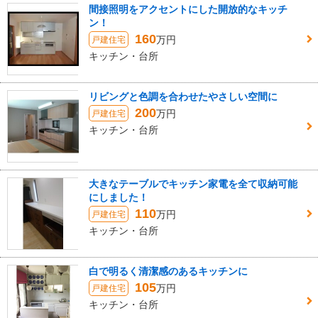
間接照明をアクセントにした開放的なキッチ
ン！
160
万円
戸建住宅
キッチン・台所
リビングと色調を合わせたやさしい空間に
200
万円
戸建住宅
キッチン・台所
大きなテーブルでキッチン家電を全て収納可能
にしました！
110
万円
戸建住宅
キッチン・台所
白で明るく清潔感のあるキッチンに
105
万円
戸建住宅
キッチン・台所