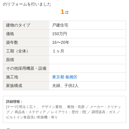
のリフォームを行いました
1
/2
建物のタイプ
戸建住宅
価格
150万円
築年数
16〜20年
工期（全体）
１ヶ月
面積
その他採用機器・設備
施工地
東京都
板橋区
家族構成
夫婦、子供2人
詳細情報：
[テーマ] 明るく広々 、 デザイン重視 、 断熱・気密 ／ メーカー：クリナッ
プ ／ 商品名：ステディア ／ レイアウト：壁付：I型 ／ 調理器具：ガス ／
ビルトイン食器洗い乾燥機：有り