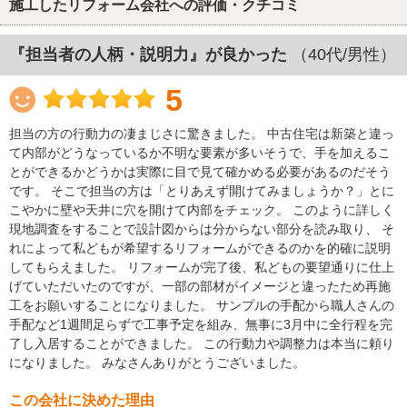
施工したリフォーム会社への評価・クチコミ
『担当者の人柄・説明力』が良かった
（40代/男性）
5
担当の方の行動力の凄まじさに驚きました。 中古住宅は新築と違っ
て内部がどうなっているか不明な要素が多いそうで、手を加えるこ
とができるかどうかは実際に目で見て確かめる必要があるのだそう
です。 そこで担当の方は「とりあえず開けてみましょうか？」とに
こやかに壁や天井に穴を開けて内部をチェック。 このように詳しく
現地調査をすることで設計図からは分からない部分を読み取り、 そ
れによって私どもが希望するリフォームができるのかを的確に説明
してもらえました。 リフォームが完了後、私どもの要望通りに仕上
げていただいたのですが、一部の部材がイメージと違ったため再施
工をお願いすることになりました。 サンプルの手配から職人さんの
手配など1週間足らずで工事予定を組み、無事に3月中に全行程を完
了し入居することができました。 この行動力や調整力は本当に頼り
になりました。 みなさんありがとうございました。
この会社に決めた理由