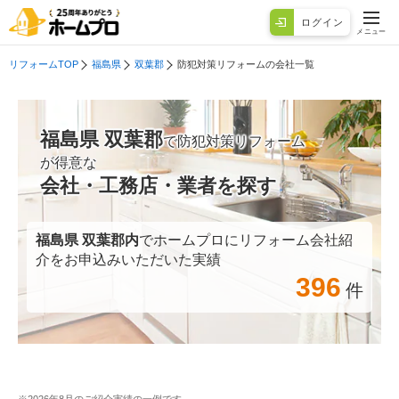
ログイン
メニュー
リフォームTOP
福島県
双葉郡
防犯対策リフォームの会社一覧
福島県 双葉郡
で防犯対策リフォーム
が得意な
会社・工務店・業者を探す
福島県 双葉郡
内
でホームプロにリフォーム会社紹
介をお申込みいただいた実績
396
件