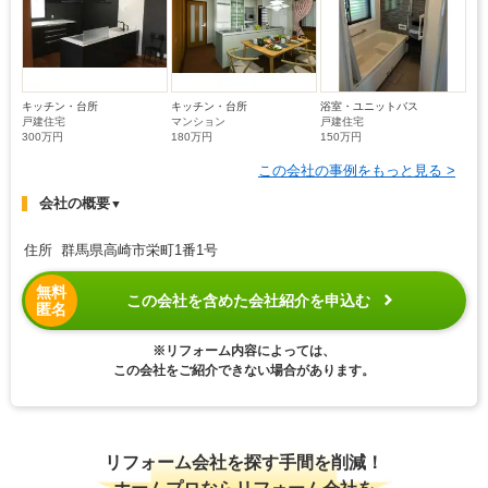
キッチン・台所
キッチン・台所
浴室・ユニットバス
戸建住宅
マンション
戸建住宅
300万円
180万円
150万円
この会社の事例をもっと見る >
会社の概要
▼
住所 群馬県高崎市栄町1番1号
無料
この会社を含めた会社紹介を申込む
匿名
※リフォーム内容によっては、
この会社をご紹介できない場合があります。
リフォーム会社を探す手間を削減！