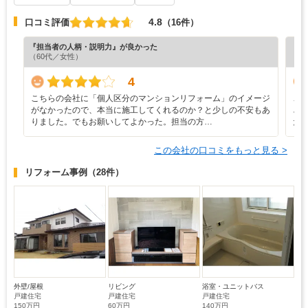
4.8
口コミ評価
（16件）
『担当者の人柄・説明力』が良かった
『担
（60代／女性）
（8
4
こちらの会社に「個人区分のマンションリフォーム」のイメージ
こ
がなかったので、本当に施工してくれるのか？と少しの不安もあ
ざ
りました。でもお願いしてよかった。担当の方…
だ
この会社の口コミをもっと見る >
リフォーム事例
（28件）
外壁/屋根
リビング
浴室・ユニットバス
戸建住宅
戸建住宅
戸建住宅
150万円
60万円
140万円