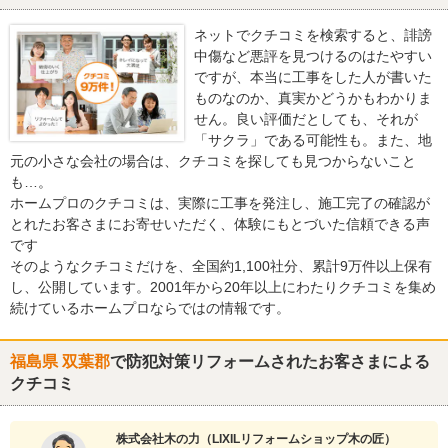
ネットでクチコミを検索すると、誹謗
中傷など悪評を見つけるのはたやすい
ですが、本当に工事をした人が書いた
ものなのか、真実かどうかもわかりま
せん。良い評価だとしても、それが
「サクラ」である可能性も。また、地
元の小さな会社の場合は、クチコミを探しても見つからないこと
も…。
ホームプロのクチコミは、実際に工事を発注し、施工完了の確認が
とれたお客さまにお寄せいただく、体験にもとづいた信頼できる声
です
そのようなクチコミだけを、全国約1,100社分、累計9万件以上保有
し、公開しています。2001年から20年以上にわたりクチコミを集め
続けているホームプロならではの情報です。
福島県 双葉郡
で防犯対策リフォームされたお客さまによる
クチコミ
株式会社木の力（LIXILリフォームショップ木の匠）