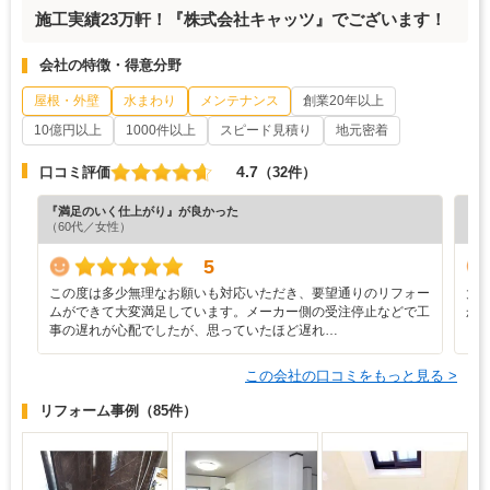
施工実績23万軒！『株式会社キャッツ』でございます！
会社の特徴・得意分野
屋根・外壁
水まわり
メンテナンス
創業20年以上
10億円以上
1000件以上
スピード見積り
地元密着
4.7
口コミ評価
（32件）
『満足のいく仕上がり』が良かった
『分
（60代／女性）
（6
5
この度は多少無理なお願いも対応いただき、要望通りのリフォー
大
ムができて大変満足しています。メーカー側の受注停止などで工
か
事の遅れが心配でしたが、思っていたほど遅れ…
この会社の口コミをもっと見る >
リフォーム事例
（85件）