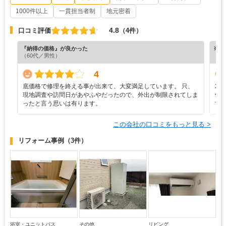
1000件以上
一貫担当者制
地元密着
4.8
口コミ評価
（4件）
『納得の価格』が良かった
※ホ
（60代／男性）
4
底価格で修理を終える事が出来て、大変満足しています。 只、
2
現地調査や訪問日があやふやだったので、外出が制限されてしま
修
ったと言う思いは有ります。
す
この会社の口コミをもっと見る >
リフォーム事例
（3件）
浴室・ユニットバス
その他
リビング