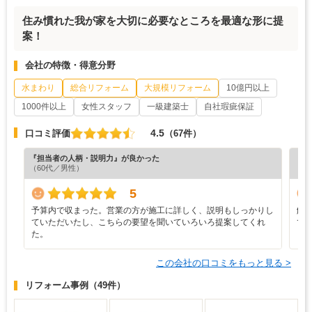
住み慣れた我が家を大切に必要なところを最適な形に提
案！
会社の特徴・得意分野
水まわり
総合リフォーム
大規模リフォーム
10億円以上
1000件以上
女性スタッフ
一級建築士
自社瑕疵保証
4.5
口コミ評価
（67件）
『担当者の人柄・説明力』が良かった
『素
（60代／男性）
（6
5
予算内で収まった。営業の方が施工に詳しく、説明もしっかりし
解
ていただいたし、こちらの要望を聞いていろいろ提案してくれ
て
た。
この会社の口コミをもっと見る >
リフォーム事例
（49件）