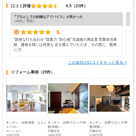
4.5
口コミ評価
（23件）
『プロとしての的確なアドバイス』が良かった
『丁
（40代／男性）
（5
5
”‬親身な打ち合わせ ‪”‬提案力 ‪”‬安心感 ‪”‬完成後の満足度 営業担当者
見
様、建築士様には何度も 足を運んでいただき、その度に、親身
ス
に 打…
この会社の口コミをもっと見る >
リフォーム事例
（29件）
キッチン・台所/浴室・ユニッ
キッチン・台所/リビング/洋
キッチン・台所/リビング/洋
トバス/...
室/洋室/...
室/洋室/...
マンション
戸建住宅
戸建住宅
1000万円
1800万円
2200万円