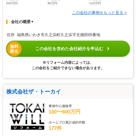
200万円
80万円
110万円
この会社の事例をもっと見る >
会社の概要
▼
住所 福島県いわき市久之浜町久之浜字北畑田65番地
無料
この会社を含めた会社紹介を申込む
匿名
※リフォーム内容によっては、
この会社をご紹介できない場合があります。
株式会社ザ・トーカイ
事例中心価格帯
100〜600万円
ホームプロ累計成約件数
177件