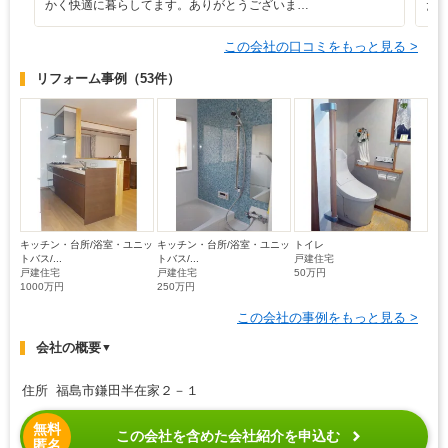
かく快適に暮らしてます。ありがとうございま…
た
この会社の口コミをもっと見る >
リフォーム事例
（53件）
キッチン・台所/浴室・ユニッ
キッチン・台所/浴室・ユニッ
トイレ
トバス/...
トバス/...
戸建住宅
戸建住宅
戸建住宅
50万円
1000万円
250万円
この会社の事例をもっと見る >
会社の概要
▼
住所 福島市鎌田半在家２－１
無料
この会社を含めた会社紹介を申込む
匿名