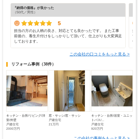
『納得の価格』が良かった
『担
（50代／男性）
（5
5
担当の方のお人柄の良さ、対応とても良かったです。 また工事
担
前後の、養生片付けをしっかりして頂いて、仕上がりも大変満足
で
しております。
合
この会社の口コミをもっと見る >
リフォーム事例
（38件）
キッチン・台所/リビング/洋
窓・サッシ/窓・サッシ
キッチン・台所/浴室・ユニッ
室/外壁
戸建住宅
トバス/...
戸建住宅
21万円
戸建住宅
2000万円
920万円
この会社の事例をもっと見る >