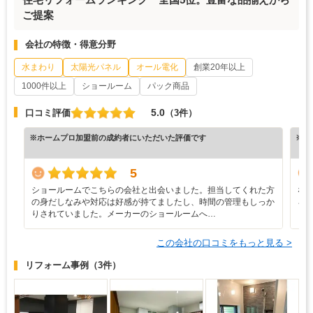
ご提案
会社の特徴・得意分野
水まわり
太陽光パネル
オール電化
創業20年以上
1000件以上
ショールーム
パック商品
5.0
口コミ評価
（3件）
※ホームプロ加盟前の成約者にいただいた評価です
※ホ
5
ショールームでこちらの会社と出会いました。担当してくれた方
な
の身だしなみや対応は好感が持てましたし、時間の管理もしっか
ろ
りされていました。メーカーのショールームへ…
と
この会社の口コミをもっと見る >
リフォーム事例
（3件）