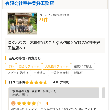
有限会社室井美好工務店
ホームプロ累計成約件数
31件
ログハウス、木造住宅のことなら信頼と実績の室井美好
工務店へ！
会社の特徴・得意分野
増築
総合リフォーム
大規模リフォーム
創業20年以上
スピード見積り
自社職人
一貫担当者制
新築可
4.8
口コミ評価
（20件）
『担当者の人柄・説明力』が良かった
『満
（60代／男性）
（6
4
担当者が話しやすく、こちらの話をよく聞いて寄り添ってくれる
別