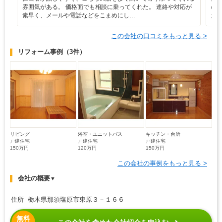
雰囲気がある。 価格面でも相談に乗ってくれた。 連絡や対応が
の
素早く、メールや電話などをこまめにし…
大
この会社の口コミをもっと見る >
リフォーム事例
（3件）
リビング
浴室・ユニットバス
キッチン・台所
戸建住宅
戸建住宅
戸建住宅
150万円
120万円
150万円
この会社の事例をもっと見る >
会社の概要
▼
住所 栃木県那須塩原市東原３－１６６
無料