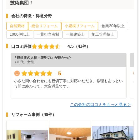
技術集団！
会社の特徴・得意分野
自然素材
総合リフォーム
小規模リフォーム
創業20年以上
1000件以上
一貫担当者制
一級建築士
施工管理技士
4.5
口コミ評価
（43件）
『担当者の人柄・説明力』が良かった
『担
（40代／女性）
（5
5
小さな問い合わせにも親切丁寧に対応いただき、修理もあっとい
こ
う間に終わって、大変満足です。
り
く
この会社の口コミをもっと見る >
リフォーム事例
（49件）