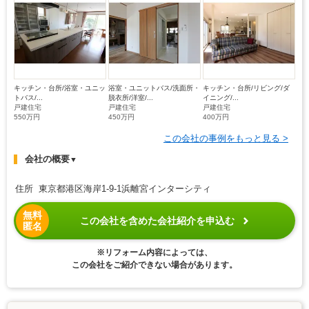
キッチン・台所/浴室・ユニッ
浴室・ユニットバス/洗面所・
キッチン・台所/リビング/ダ
トバス/...
脱衣所/洋室/...
イニング/...
戸建住宅
戸建住宅
戸建住宅
550万円
450万円
400万円
この会社の事例をもっと見る >
会社の概要
▼
住所 東京都港区海岸1-9-1浜離宮インターシティ
無料
この会社を含めた会社紹介を申込む
匿名
※リフォーム内容によっては、
この会社をご紹介できない場合があります。