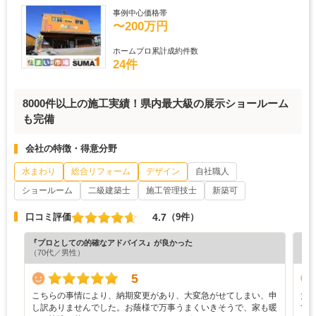
事例中心価格帯
〜200万円
ホームプロ累計成約件数
24件
8000件以上の施工実績！県内最大級の展示ショールーム
も完備
会社の特徴・得意分野
水まわり
総合リフォーム
デザイン
自社職人
ショールーム
二級建築士
施工管理技士
新築可
4.7
口コミ評価
（9件）
『プロとしての的確なアドバイス』が良かった
『丁
（70代／男性）
（6
5
こちらの事情により、納期変更があり、大変急がせてしまい、申
大
し訳ありませんでした。お蔭様で万事うまくいきそうで、家も暖
て