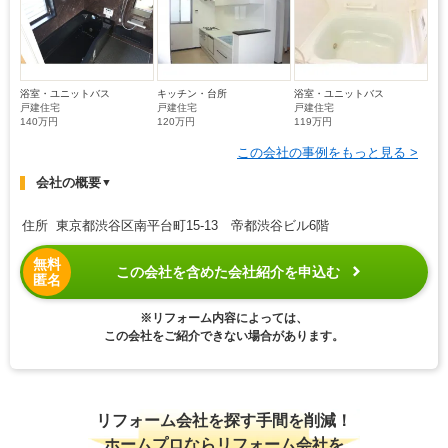
浴室・ユニットバス
キッチン・台所
浴室・ユニットバス
戸建住宅
戸建住宅
戸建住宅
140万円
120万円
119万円
この会社の事例をもっと見る >
会社の概要
▼
住所 東京都渋谷区南平台町15-13 帝都渋谷ビル6階
無料
この会社を含めた会社紹介を申込む
匿名
※リフォーム内容によっては、
この会社をご紹介できない場合があります。
リフォーム会社を探す手間を削減！
ホームプロならリフォーム会社を