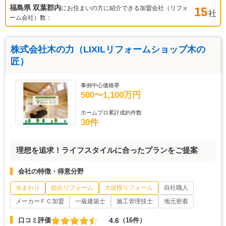
福島県 双葉郡
内
にお住まいの方に紹介できる加盟会社（リフォ
15
社
ーム会社）数：
株式会社木の力（LIXILリフォームショップ木の
匠）
事例中心価格帯
500〜1,100万円
ホームプロ累計成約件数
30件
理想を追求！ライフスタイルに合ったプランをご提案
会社の特徴・得意分野
水まわり
総合リフォーム
大規模リフォーム
自社職人
メーカーＦＣ加盟
一級建築士
施工管理技士
地元密着
4.6
口コミ評価
（16件）