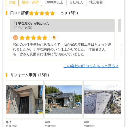
戸建
屋根・外壁
1000件以上
自社職人
地元密着
5.0
口コミ評価
（5件）
『丁寧な対応』が良かった
『担
（70代／女性）
（4
5
沢山のお仕事依頼があるようで、我が家の屋根工事はちょっと遅
常
れましたが、丁寧な納得のいく仕上がりでした。 作業者さん
み
も、皆さん真面目に仕事に取り組んでいました…
出
この会社の口コミをもっと見る >
リフォーム事例
（15件）
外壁
屋根
屋根
戸建住宅
戸建住宅
戸建住宅