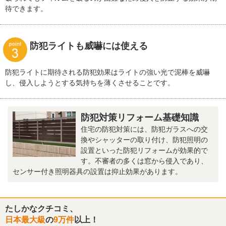
待できます。
防犯ライトも威嚇には使える
防犯ライトに期待される防犯効果はライトの強い光で泥棒を威嚇
し、侵入しようとする気持ちを薄くさせることです。
防犯対策リフォーム基礎知識
住宅の防犯対策には、防犯ガラスへの交
換やシャッターの取り付け、防犯照明の
設置といった防犯リフォームが効果的で
す。不審者の多くは窓から侵入であり、
センサー付き照明器具の設置は抑止効果があります。
たしかなクチコミ、
日本最大級
の
9万件
以上！