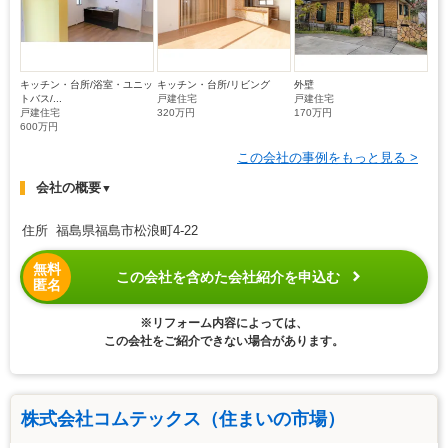
キッチン・台所/浴室・ユニッ
キッチン・台所/リビング
外壁
トバス/...
戸建住宅
戸建住宅
戸建住宅
320万円
170万円
600万円
この会社の事例をもっと見る >
会社の概要
▼
住所 福島県福島市松浪町4-22
無料
この会社を含めた会社紹介を申込む
匿名
※リフォーム内容によっては、
この会社をご紹介できない場合があります。
株式会社コムテックス（住まいの市場）