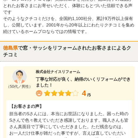
とれたお客さまにお寄せいただく、体験にもとづいた信頼できる声
です
そのようなクチコミだけを、全国約1,100社分、累計9万件以上保有
し、公開しています。2001年から20年以上にわたりクチコミを集め
続けているホームプロならではの情報です。
徳島県
で窓・サッシをリフォームされたお客さまによるク
チコミ
株式会社ナイスリフォーム
丁寧な対応が良く、納得のいくリフォームができ
ました！
（50代／男性）
4
/5
【お客さまの声】
担当者のSさんには、本当にお世話になりました。困った時の
Sさんで色々教えていただき感謝しております。職人さんも皆
さん真面目で丁寧にしていただきました。ただ残念なのは、
お一人だけ仕事が雑だった事ですが、言えば直していただい