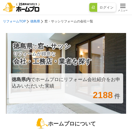
ログイン
メニュー
リフォームTOP
徳島県
窓・サッシリフォームの会社一覧
徳島県
窓・サッシ
で
リフォームが得意な
会社・工務店・業者を探す
徳島県
内
でホームプロにリフォーム会社紹介をお申
込みいただいた実績
2188
件
ホームプロについて