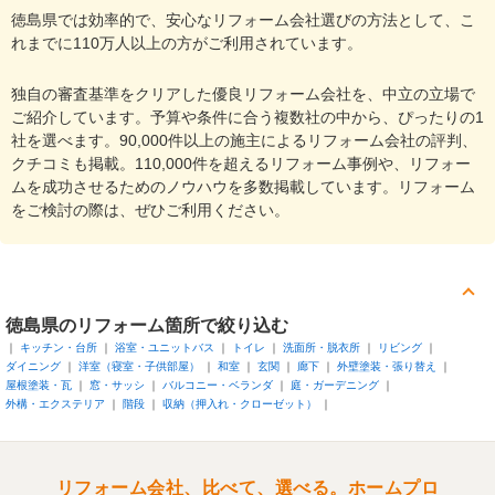
徳島県では効率的で、安心なリフォーム会社選びの方法として、こ
れまでに110万人以上の方がご利用されています。
独自の審査基準をクリアした優良リフォーム会社を、中立の立場で
ご紹介しています。予算や条件に合う複数社の中から、ぴったりの1
社を選べます。90,000件以上の施主によるリフォーム会社の評判、
クチコミも掲載。110,000件を超えるリフォーム事例や、リフォー
ムを成功させるためのノウハウを多数掲載しています。リフォーム
をご検討の際は、ぜひご利用ください。
徳島県
のリフォーム箇所で絞り込む
キッチン・台所
浴室・ユニットバス
トイレ
洗面所・脱衣所
リビング
ダイニング
洋室（寝室・子供部屋）
和室
玄関
廊下
外壁塗装・張り替え
屋根塗装・瓦
窓・サッシ
バルコニー・ベランダ
庭・ガーデニング
外構・エクステリア
階段
収納（押入れ・クローゼット）
リフォーム会社、比べて、選べる。ホームプロ