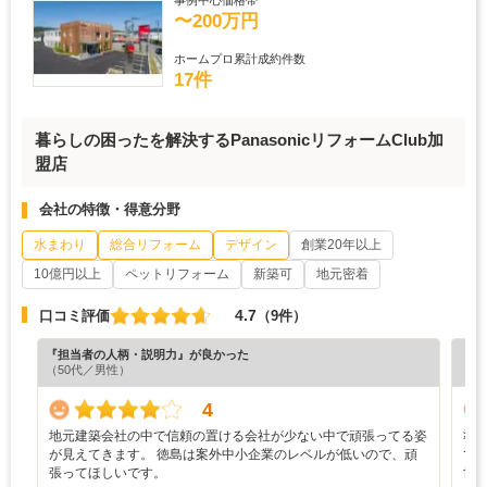
事例中心価格帯
〜200万円
ホームプロ累計成約件数
17件
暮らしの困ったを解決するPanasonicリフォームClub加
盟店
会社の特徴・得意分野
水まわり
総合リフォーム
デザイン
創業20年以上
10億円以上
ペットリフォーム
新築可
地元密着
4.7
口コミ評価
（9件）
『担当者の人柄・説明力』が良かった
『納
（50代／男性）
（5
4
地元建築会社の中で信頼の置ける会社が少ない中で頑張ってる姿
準
が見えてきます。 徳島は案外中小企業のレベルが低いので、頑
で
張ってほしいです。
世