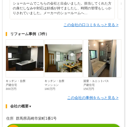
ショールームでこちらの会社と出会いました。担当してくれた方
な
の身だしなみや対応は好感が持てましたし、時間の管理もしっか
ろ
りされていました。メーカーのショールームへ…
と
この会社の口コミをもっと見る >
リフォーム事例
（3件）
キッチン・台所
キッチン・台所
浴室・ユニットバス
戸建住宅
マンション
戸建住宅
300万円
180万円
150万円
この会社の事例をもっと見る >
会社の概要
▼
住所 群馬県高崎市栄町1番1号