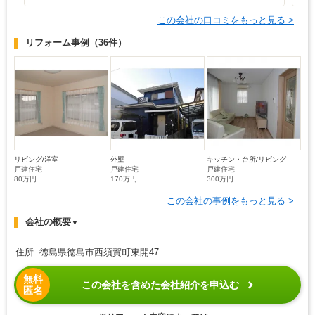
この会社の口コミをもっと見る >
リフォーム事例
（36件）
リビング/洋室
外壁
キッチン・台所/リビング
戸建住宅
戸建住宅
戸建住宅
80万円
170万円
300万円
この会社の事例をもっと見る >
会社の概要
▼
住所 徳島県徳島市西須賀町東開47
無料
この会社を含めた会社紹介を申込む
匿名