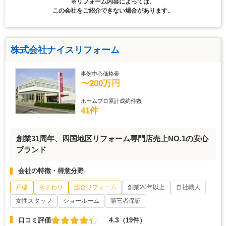
※リフォーム内容によっては、
この会社をご紹介できない場合があります。
株式会社ナイスリフォーム
事例中心価格帯
〜200万円
ホームプロ累計成約件数
41件
創業31周年、四国地区リフォーム専門店売上NO.1の安心
ブランド
会社の特徴・得意分野
戸建
水まわり
総合リフォーム
創業20年以上
自社職人
女性スタッフ
ショールーム
第三者保証
4.3
口コミ評価
（19件）