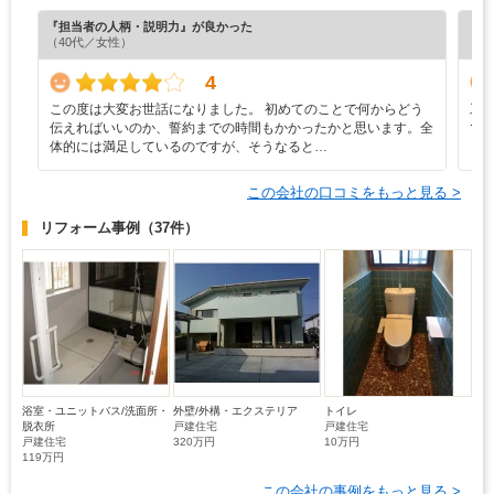
『担当者の人柄・説明力』が良かった
『納
（40代／女性）
（5
4
この度は大変お世話になりました。 初めてのことで何からどう
工
伝えればいいのか、誓約までの時間もかかったかと思います。全
で
体的には満足しているのですが、そうなると…
この会社の口コミをもっと見る >
リフォーム事例
（37件）
浴室・ユニットバス/洗面所・
外壁/外構・エクステリア
トイレ
脱衣所
戸建住宅
戸建住宅
戸建住宅
320万円
10万円
119万円
この会社の事例をもっと見る >