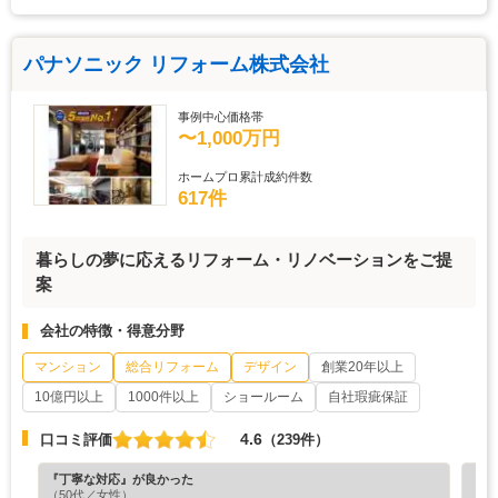
パナソニック リフォーム株式会社
事例中心価格帯
〜1,000万円
ホームプロ累計成約件数
617件
暮らしの夢に応えるリフォーム・リノベーションをご提
案
会社の特徴・得意分野
マンション
総合リフォーム
デザイン
創業20年以上
10億円以上
1000件以上
ショールーム
自社瑕疵保証
4.6
口コミ評価
（239件）
『丁寧な対応』が良かった
『分
（50代／女性）
（6