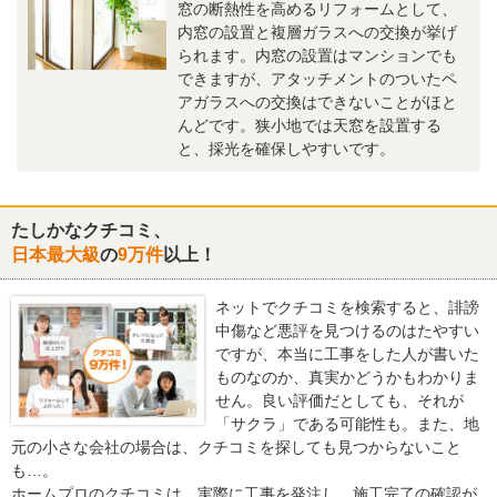
窓の断熱性を高めるリフォームとして、
内窓の設置と複層ガラスへの交換が挙げ
られます。内窓の設置はマンションでも
できますが、アタッチメントのついたペ
アガラスへの交換はできないことがほと
んどです。狭小地では天窓を設置する
と、採光を確保しやすいです。
たしかなクチコミ、
日本最大級
の
9万件
以上！
ネットでクチコミを検索すると、誹謗
中傷など悪評を見つけるのはたやすい
ですが、本当に工事をした人が書いた
ものなのか、真実かどうかもわかりま
せん。良い評価だとしても、それが
「サクラ」である可能性も。また、地
元の小さな会社の場合は、クチコミを探しても見つからないこと
も…。
ホームプロのクチコミは、実際に工事を発注し、施工完了の確認が