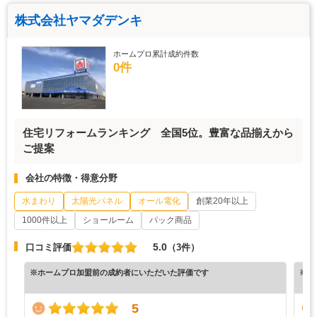
株式会社ヤマダデンキ
ホームプロ累計成約件数
0件
住宅リフォームランキング 全国5位。豊富な品揃えから
ご提案
会社の特徴・得意分野
水まわり
太陽光パネル
オール電化
創業20年以上
1000件以上
ショールーム
パック商品
5.0
口コミ評価
（3件）
※ホームプロ加盟前の成約者にいただいた評価です
※ホ
5