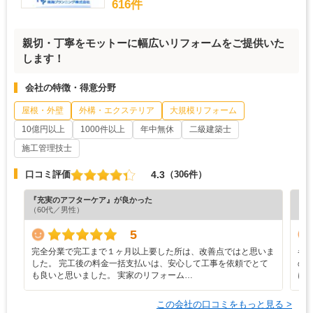
616件
親切・丁寧をモットーに幅広いリフォームをご提供いた
します！
会社の特徴・得意分野
屋根・外壁
外構・エクステリア
大規模リフォーム
10億円以上
1000件以上
年中無休
二級建築士
施工管理技士
4.3
口コミ評価
（306件）
『充実のアフターケア』が良かった
『納
（60代／男性）
（7
5
完全分業で完工まで１ヶ月以上要した所は、改善点ではと思いま
各
した。 完工後の料金一括支払いは、安心して工事を依頼でとて
の
も良いと思いました。 実家のリフォーム…
に
この会社の口コミをもっと見る >