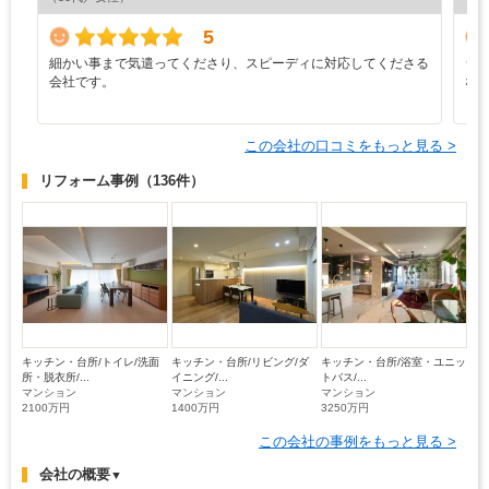
5
細かい事まで気遣ってくださり、スピーディに対応してくださる
シ
会社です。
な
この会社の口コミをもっと見る >
リフォーム事例
（136件）
キッチン・台所/トイレ/洗面
キッチン・台所/リビング/ダ
キッチン・台所/浴室・ユニッ
所・脱衣所/...
イニング/...
トバス/...
マンション
マンション
マンション
2100万円
1400万円
3250万円
この会社の事例をもっと見る >
会社の概要
▼