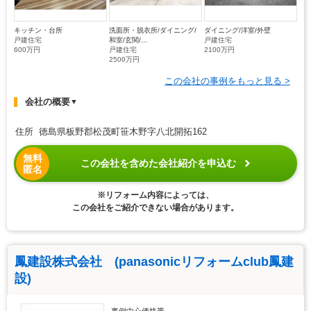
キッチン・台所
洗面所・脱衣所/ダイニング/
ダイニング/洋室/外壁
戸建住宅
和室/玄関/...
戸建住宅
600万円
戸建住宅
2100万円
2500万円
この会社の事例をもっと見る >
会社の概要
▼
住所 徳島県板野郡松茂町笹木野字八北開拓162
無料
この会社を含めた会社紹介を申込む
匿名
※リフォーム内容によっては、
この会社をご紹介できない場合があります。
鳳建設株式会社 (panasonicリフォームclub鳳建
設)