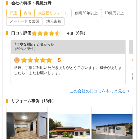
会社の特徴・得意分野
戸建
内装
大規模リフォーム
創業20年以上
10億円以上
メーカーＦＣ加盟
地元密着
4.8
口コミ評価
（6件）
『丁寧な対応』が良かった
『納
（50代／男性）
（4
5
迅速、丁寧に対応いただきありがとうございます。機会がありま
こ
したら、またお願いします。
具
願
この会社の口コミをもっと見る >
リフォーム事例
（13件）