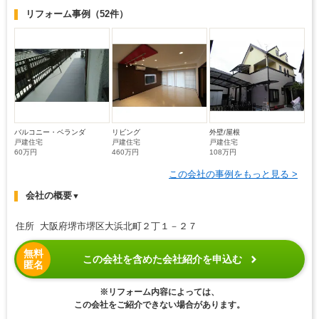
リフォーム事例
（52件）
バルコニー・ベランダ
リビング
外壁/屋根
戸建住宅
戸建住宅
戸建住宅
60万円
460万円
108万円
この会社の事例をもっと見る >
会社の概要
▼
住所 大阪府堺市堺区大浜北町２丁１－２７
無料
この会社を含めた会社紹介を申込む
匿名
※リフォーム内容によっては、
この会社をご紹介できない場合があります。