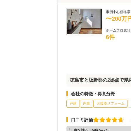
事例中心価格帯
〜200万
ホームプロ累計
6件
徳島市と板野郡の2拠点で県
会社の特徴・得意分野
戸建
内装
大規模リフォーム
口コミ評価
『丁寧な対応』が良かった