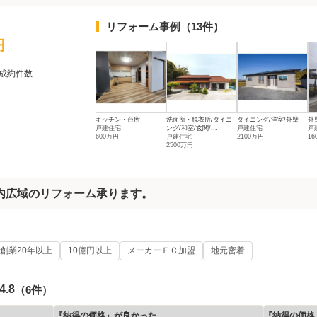
リフォーム事例
（13件）
円
成約件数
キッチン・台所
洗面所・脱衣所/ダイニ
ダイニング/洋室/外壁
外
戸建住宅
ング/和室/玄関/...
戸建住宅
戸
600万円
戸建住宅
2100万円
1
2500万円
内広域のリフォーム承ります。
創業20年以上
10億円以上
メーカーＦＣ加盟
地元密着
4.8
（6件）
『納得の価格』が良かった
『納得の価格