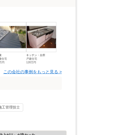
根
キッチン・台所
建住宅
戸建住宅
6万円
128万円
この会社の事例をもっと見る >
施工管理技士
仕上がり』が良かった