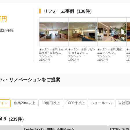
リフォーム事例
（136件）
万円
成約件数
キッチン・台所/トイレ/
キッチン・台所/リビン
キッチン・台所/浴室・
キ
洗面所・脱衣所/...
グ/ダイニング/...
ユニットバス/...
ユ
マンション
マンション
マンション
マ
2100万円
1400万円
3250万円
12
ム・リノベーションをご提案
ザイン
創業20年以上
10億円以上
1000件以上
ショールーム
自社瑕
4.6
（239件）
『分かりやすい説明』が良かった
『丁寧な対応