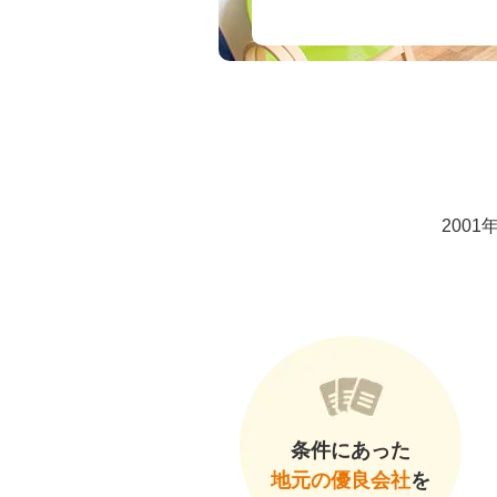
200
条件にあった
地元の優良会社
を