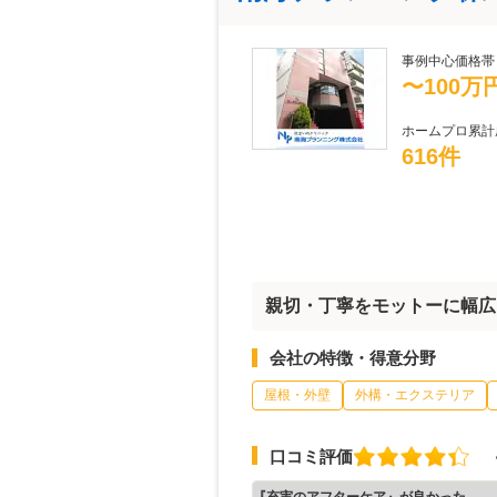
事例中心価格帯
〜100万
ホームプロ累計
616件
親切・丁寧をモットーに幅広
会社の特徴・得意分野
屋根・外壁
外構・エクステリア
口コミ評価
『充実のアフターケア』が良かった