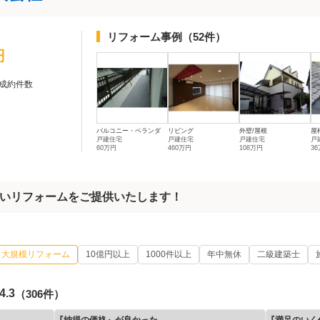
リフォーム事例
（52件）
円
成約件数
バルコニー・ベランダ
リビング
外壁/屋根
屋
戸建住宅
戸建住宅
戸建住宅
戸
60万円
460万円
108万円
3
いリフォームをご提供いたします！
大規模リフォーム
10億円以上
1000件以上
年中無休
二級建築士
4.3
（306件）
『納得の価格』が良かった
『満足のいく