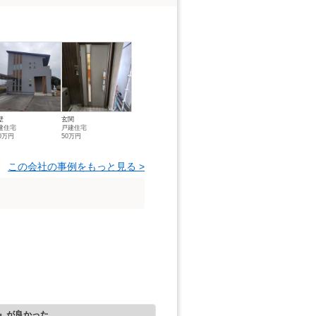
壁
玄関
建住宅
戸建住宅
60万円
50万円
この会社の事例をもっと見る >
』が良かった