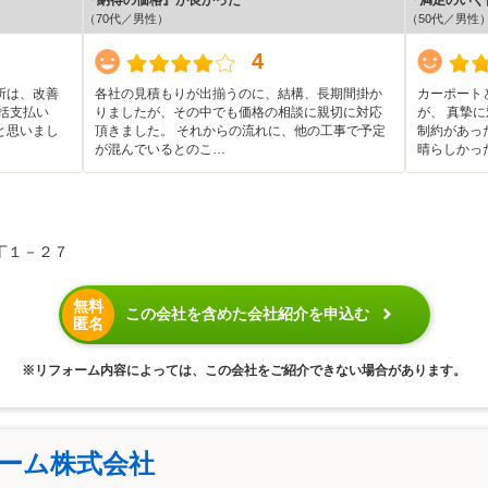
（70代／男性）
（50代／男性
4
所は、改善
各社の見積もりが出揃うのに、結構、長期間掛か
カーポート
括支払い
りましたが、その中でも価格の相談に親切に対応
が、 真摯
と思いまし
頂きました。 それからの流れに、他の工事で予定
制約があっ
が混んでいるとのこ…
晴らしかっ
丁１－２７
無料
この会社を含めた会社紹介を申込む
匿名
※リフォーム内容によっては、この会社をご紹介できない場合があります。
ォーム株式会社