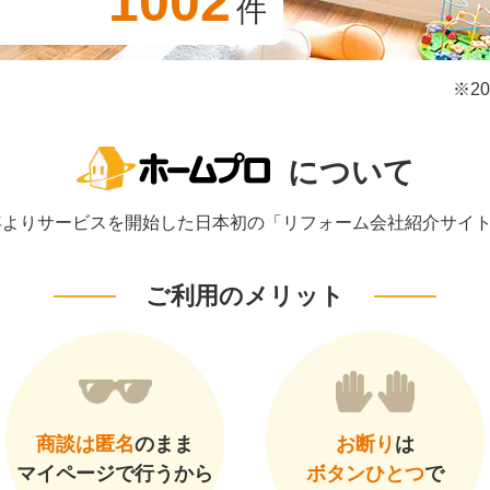
1002
件
※2
について
1年よりサービスを開始した日本初の「リフォーム会社紹介サイ
ご利用のメリット
商談は匿名
のまま
お断り
は
マイページで行うから
ボタンひとつ
で