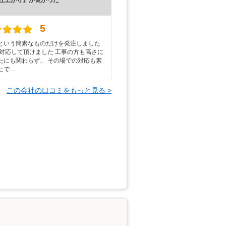
）
5
という簡素なものだけを発注しました
に対応して頂けました 工事の方も高さに
たにも関わらず、 その場での対応も素
たで…
この会社の口コミをもっと見る >