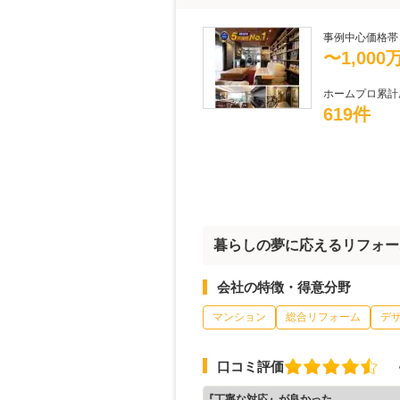
事例中心価格帯
〜1,000
ホームプロ累計
619件
暮らしの夢に応えるリフォー
会社の特徴・得意分野
マンション
総合リフォーム
デ
口コミ評価
『丁寧な対応』が良かった