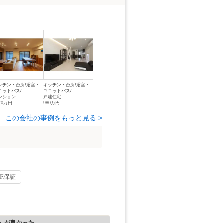
ッチン・台所/浴室・
キッチン・台所/浴室・
ニットバス/...
ユニットバス/...
ンション
戸建住宅
70万円
980万円
この会社の事例をもっと見る >
疵保証
』が良かった