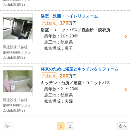
ムclub鳳建設)
浴室・洗面・トイレリフォーム
170
万円
戸建住宅
浴室・ユニットバス／洗面所・脱衣所
築年数：16〜20年
施工地：徳島県
鳳建設株式会社
家族構成：母子
(panasonicリフォー
ムclub鳳建設)
将来のために浴室とキッチンをリフォーム
200
万円
戸建住宅
キッチン・台所／浴室・ユニットバス
築年数：21〜25年
施工地：徳島県
鳳建設株式会社
家族構成：夫婦
(panasonicリフォー
ムclub鳳建設)
前へ
1
2
次へ