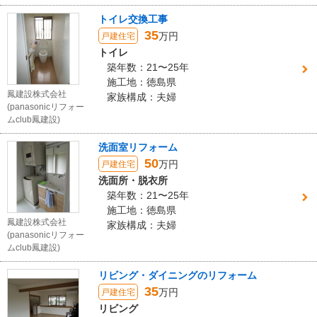
トイレ交換工事
35
万円
戸建住宅
トイレ
築年数：21〜25年
施工地：徳島県
鳳建設株式会社
家族構成：夫婦
(panasonicリフォー
ムclub鳳建設)
洗面室リフォーム
50
万円
戸建住宅
洗面所・脱衣所
築年数：21〜25年
施工地：徳島県
鳳建設株式会社
家族構成：夫婦
(panasonicリフォー
ムclub鳳建設)
リビング・ダイニングのリフォーム
35
万円
戸建住宅
リビング