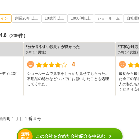
ザイン
創業20年以上
10億円以上
1000件以上
ショールーム
自社瑕
4.6
（239件）
『分かりやすい説明』が良かった
『丁寧な対応
（60代／男性）
（50代／女性
4
ーディに対
ショールームで見本をしっかり見せてもらった。
最初から最
不用品の処分などついでにお願いしたことも処理
た全ての業
してくれた。
人の私たち
くださり安
里西町１丁目１番４号
無料
この会社を含めた会社紹介を申込む
匿名