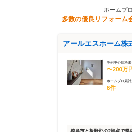
ホームプ
多数の優良リフォーム
アールエスホーム株
事例中心価格帯
〜200万
ホームプロ累計
6件
徳島市と板野郡の2拠点で県