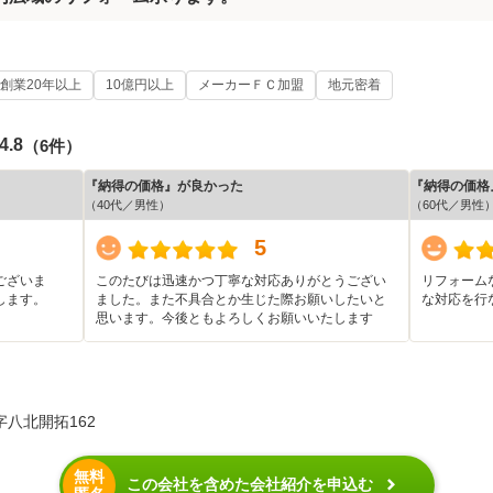
創業20年以上
10億円以上
メーカーＦＣ加盟
地元密着
4.8
（6件）
『納得の価格』が良かった
『納得の価格
（40代／男性）
（60代／男性
5
ございま
このたびは迅速かつ丁寧な対応ありがとうござい
リフォーム
します。
ました。また不具合とか生じた際お願いしたいと
な対応を行
思います。今後ともよろしくお願いいたします
八北開拓162
無料
この会社を含めた会社紹介を申込む