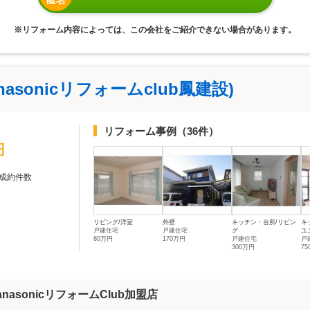
※リフォーム内容によっては、この会社をご紹介できない場合があります。
asonicリフォームclub鳳建設)
リフォーム事例
（36件）
円
成約件数
リビング/洋室
外壁
キッチン・台所/リビン
キ
戸建住宅
戸建住宅
グ
ユ
80万円
170万円
戸建住宅
戸
300万円
7
asonicリフォームClub加盟店