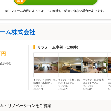
匿名
※リフォーム内容によっては、この会社をご紹介できない場合があります。
ォーム株式会社
リフォーム事例
（136件）
万円
成約件数
キッチン・台所/トイレ/
キッチン・台所/リビン
キッチン・台所/浴室・
キ
洗面所・脱衣所/...
グ/ダイニング/...
ユニットバス/...
ユ
マンション
マンション
マンション
マ
2100万円
1400万円
3250万円
12
ム・リノベーションをご提案