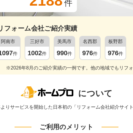
2188
件
リフォーム会社ご紹介実績
阿南市
三好市
美馬市
名西郡
板野郡
1097
1002
990
976
976
件
件
件
件
件
※2026年8月のご紹介実績の一例です。他の地域でもリフ
について
1年よりサービスを開始した日本初の「リフォーム会社紹介サイ
ご利用のメリット