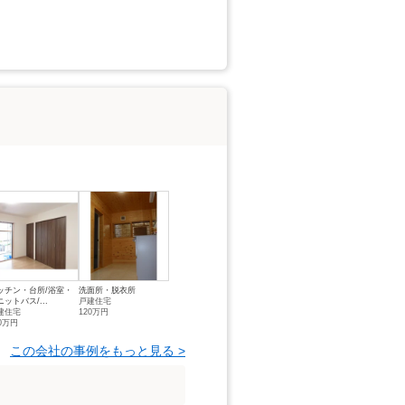
ッチン・台所/浴室・
洗面所・脱衣所
ニットバス/...
戸建住宅
建住宅
120万円
50万円
この会社の事例をもっと見る >