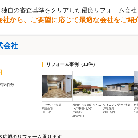
ロ独自の審査基準をクリアした優良リフォーム会社
会社から、ご要望に応じて最適な会社をご紹
式会社
リフォーム事例
（13件）
円
成約件数
キッチン・台所
洗面所・脱衣所/ダイニ
ダイニング/洋室/外壁
外
戸建住宅
ング/和室/玄関/...
戸建住宅
戸
600万円
戸建住宅
2100万円
1
2500万円
内広域のリフォーム承ります。