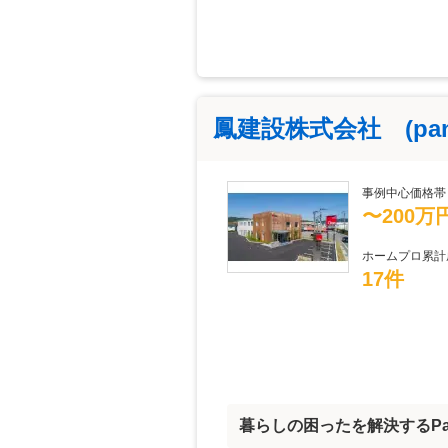
鳳建設株式会社 (pan
事例中心価格帯
〜200万
ホームプロ累計
17件
暮らしの困ったを解決するPan