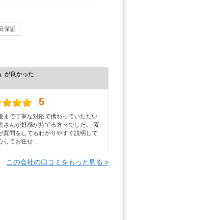
疵保証
』が良かった
）
5
後まで丁寧な対応で携わっていただい
者さんが好感が持てる方々でした。 素
が質問をしてもわかりやすく説明して
心してお任せ…
この会社の口コミをもっと見る >