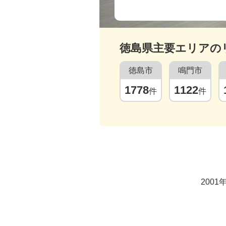
徳島県
主要エリアの
徳島市
鳴門市
1778
1122
件
件
200