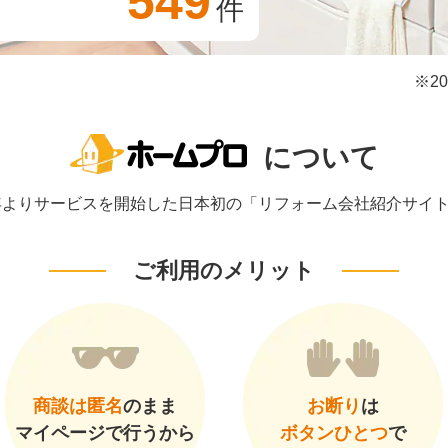
549
件
※2
について
1年よりサービスを開始した日本初の「リフォーム会社紹介サイ
ご利用のメリット
商談は匿名
のまま
お断り
は
マイページで行うから
ボタンひとつ
で