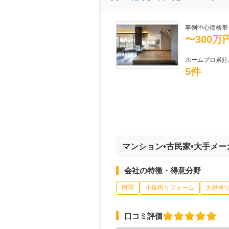
事例中心価格帯
〜300万
ホームプロ累計
5件
マンション•古民家•大手メ
会社の特徴・得意分野
耐震
小規模リフォーム
大規模
口コミ評価