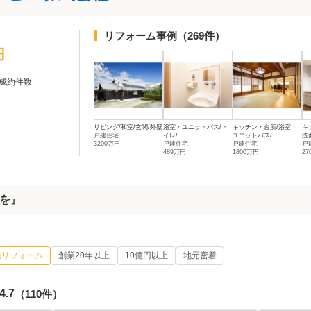
リフォーム事例
（269件）
円
成約件数
リビング/和室/玄関/外壁
浴室・ユニットバス/ト
キッチン・台所/浴室・
キ
戸建住宅
イレ/...
ユニットバス/...
洗
3200万円
戸建住宅
戸建住宅
戸
489万円
1800万円
2
を』
模リフォーム
創業20年以上
10億円以上
地元密着
4.7
（110件）