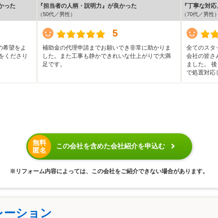
かった
『担当者の人柄・説明力』が良かった
『丁寧な対応
（50代／男性）
（70代／男性
5
の希望をよ
補助金の代理申請までお願いでき非常に助かりま
全てのスタ
をくださり
した。また工事も静かできれいな仕上がりで大満
会社の皆さ
足です。
ました。 
で処置対応
無料
この会社を含めた会社紹介を申込む
匿名
※リフォーム内容によっては、この会社をご紹介できない場合があります。
レーション