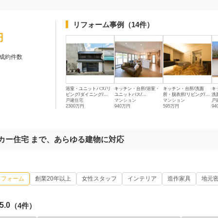
リフォーム事例
（14件）
円
成約件数
浴室・ユニットバス/リ
キッチン・台所/浴室・
キッチン・台所/洗面
キ
ビング/ダイニング/...
ユニットバス/...
所・脱衣所/リビング/...
洗
戸建住宅
マンション
マンション
戸
2300万円
940万円
595万円
9
ーカー住宅 まで、あらゆる建物に対応
リフォーム
創業20年以上
女性スタッフ
インテリア
造作家具
地元
5.0
（4件）