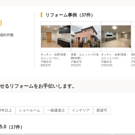
リフォーム事例
（37件）
円
成約件数
キッチン・台所/浴室・
浴室・ユニットバス/玄
キッチン・台所/浴室・
浴
ユニットバス/...
関/外壁/...
ユニットバス/...
イレ
戸建住宅
戸建住宅
戸建住宅
戸
850万円
370万円
1700万円
17
せるリフォームをお手伝いします。
0年以上
ショールーム
一級建築士
インテリア
新築可
5.0
（17件）