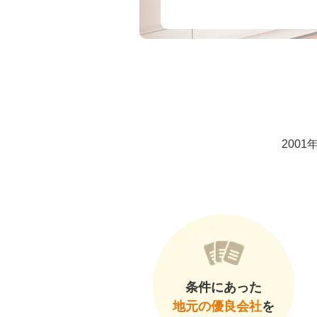
200
条件にあった
地元の優良会社
を