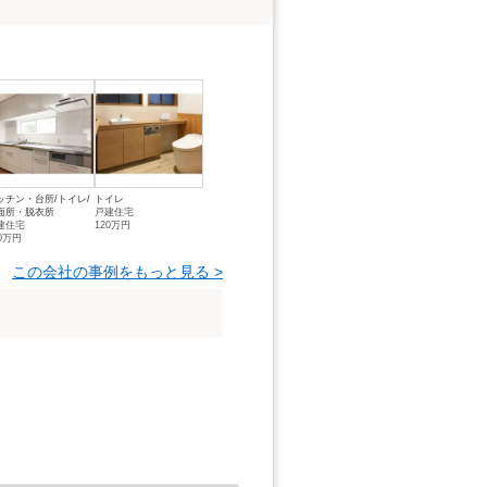
ッチン・台所/トイレ/
トイレ
面所・脱衣所
戸建住宅
建住宅
120万円
70万円
この会社の事例をもっと見る >