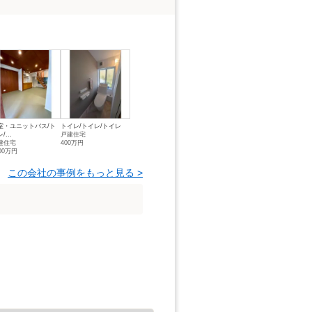
室・ユニットバス/ト
トイレ/トイレ/トイレ
/...
戸建住宅
建住宅
400万円
00万円
この会社の事例をもっと見る >