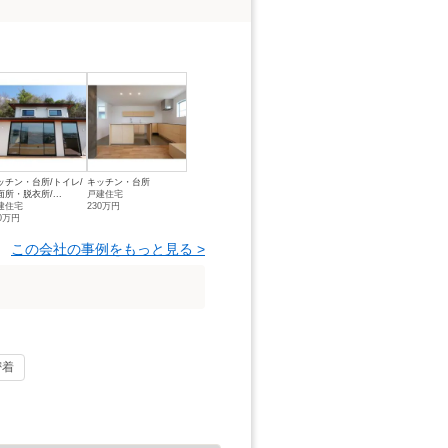
ッチン・台所/トイレ/
キッチン・台所
面所・脱衣所/...
戸建住宅
建住宅
230万円
40万円
この会社の事例をもっと見る >
密着