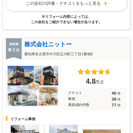
この会社の評価・クチコミをもっと見る
※リフォーム内容によっては、
この会社をご紹介できない場合があります。
株式会社ニットー
納得感
２
第
位
愛知県名古屋市中川区広川町三丁目1番地8
4.8
/5.0
40
クチコミ
件
38
事例
件
77
累積成約件数
件
リフォーム事例