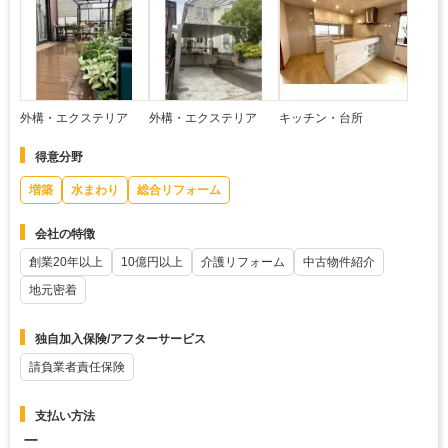
外構・エクステリア
外構・エクステリア
キッチン・台所
得意分野
増築
水まわり
総合リフォーム
会社の特徴
創業20年以上
10億円以上
介護リフォーム
中古物件紹介
地元密着
独自加入保険/アフターサービス
請負業者責任保険
支払い方法
ー