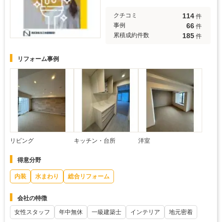
114
クチコミ
件
66
事例
件
185
累積成約件数
件
リフォーム事例
リビング
キッチン・台所
洋室
得意分野
内装
水まわり
総合リフォーム
会社の特徴
女性スタッフ
年中無休
一級建築士
インテリア
地元密着