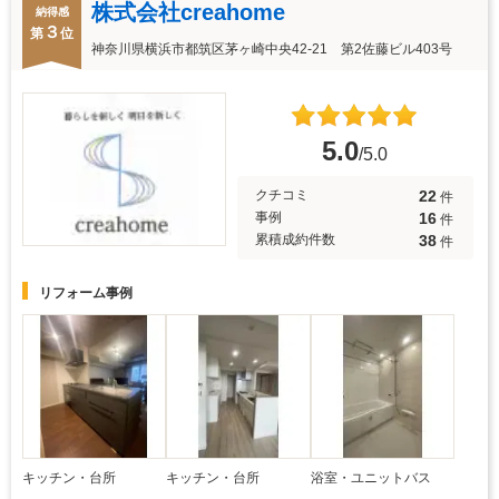
株式会社creahome
納得感
３
第
位
神奈川県横浜市都筑区茅ヶ崎中央42-21 第2佐藤ビル403号
5.0
/5.0
22
クチコミ
件
16
事例
件
38
累積成約件数
件
リフォーム事例
キッチン・台所
キッチン・台所
浴室・ユニットバス