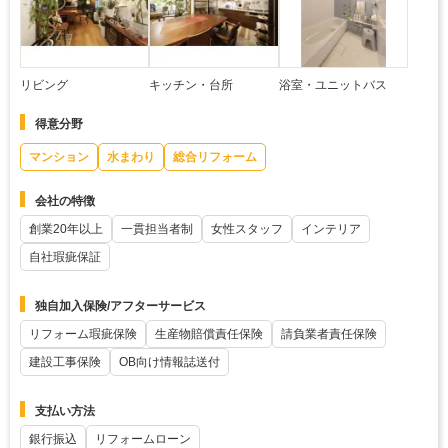
リビング
キッチン・台所
浴室・ユニットバス
得意分野
マンション
水まわり
総合リフォーム
会社の特徴
創業20年以上
一貫担当者制
女性スタッフ
インテリア
自社瑕疵保証
独自加入保険/アフターサービス
リフォーム瑕疵保険
生産物賠償責任保険
請負業者責任保険
建設工事保険
OB向け情報誌送付
支払い方法
銀行振込
リフォームローン