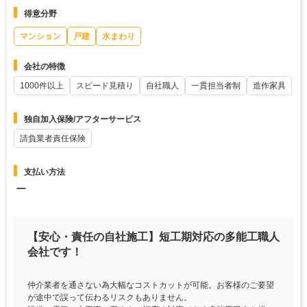
得意分野
マンション
戸建
水まわり
会社の特徴
1000件以上
スピード見積り
自社職人
一貫担当者制
造作家具
独自加入保険/アフターサービス
請負業者責任保険
支払い方法
ー
【安心・責任の自社施工】短工期対応の多能工職人
会社です！
仲介業者を通さない為大幅なコストカットが可能。お客様のご要望
が途中で誤って伝わるリスクもありません。