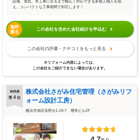
設備、電気、木工事に至るまで幅広く対応できる多能工職人を揃
え、コンパクトな工事期間で対応します！
無料
この会社を含めた会社紹介を申込む
匿名
この会社の評価・クチコミをもっと見る
※リフォーム内容によっては、
この会社をご紹介できない場合があります。
株式会社さがみ住宅管理（さがみリフ
納得感
４
第
位
ォーム設計工房）
横浜市旭区笹野台1-29-7 櫻井ビル2F
4.7