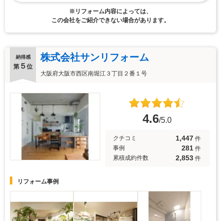
※リフォーム内容によっては、
この会社をご紹介できない場合があります。
株式会社サンリフォーム
納得感
５
第
位
大阪府大阪市西区南堀江３丁目２番１号
4.6
/5.0
1,447
クチコミ
件
281
事例
件
2,853
累積成約件数
件
リフォーム事例