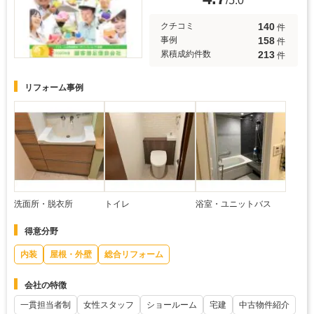
/5.0
140
クチコミ
件
158
事例
件
213
累積成約件数
件
リフォーム事例
洗面所・脱衣所
トイレ
浴室・ユニットバス
得意分野
内装
屋根・外壁
総合リフォーム
会社の特徴
一貫担当者制
女性スタッフ
ショールーム
宅建
中古物件紹介