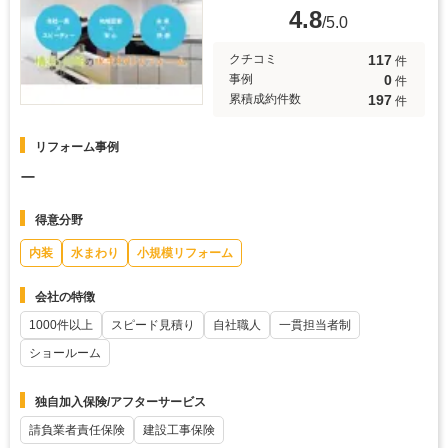
4.8
/5.0
117
クチコミ
件
0
事例
件
197
累積成約件数
件
リフォーム事例
ー
得意分野
内装
水まわり
小規模リフォーム
会社の特徴
1000件以上
スピード見積り
自社職人
一貫担当者制
ショールーム
独自加入保険/アフターサービス
請負業者責任保険
建設工事保険