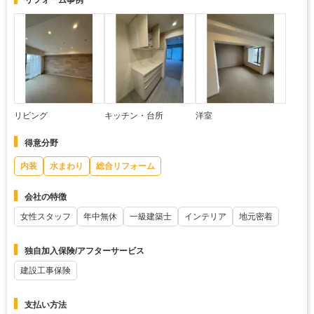
リフォーム事例
リビング
キッチン・台所
洋室
得意分野
内装
水まわり
総合リフォーム
会社の特徴
女性スタッフ
年中無休
一級建築士
インテリア
地元密着
独自加入保険/アフターサービス
建設工事保険
支払い方法