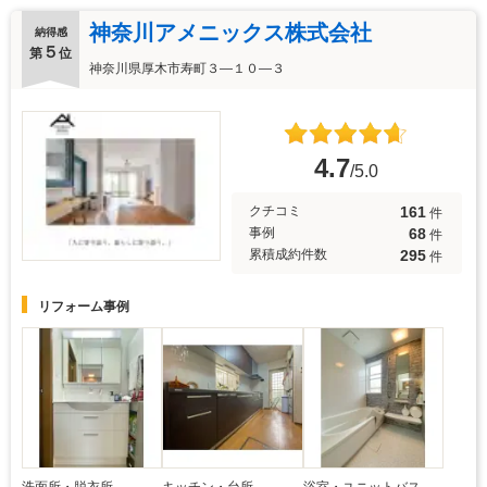
神奈川アメニックス株式会社
納得感
５
第
位
神奈川県厚木市寿町３―１０―３
4.7
/5.0
161
クチコミ
件
68
事例
件
295
累積成約件数
件
リフォーム事例
洗面所・脱衣所
キッチン・台所
浴室・ユニットバス