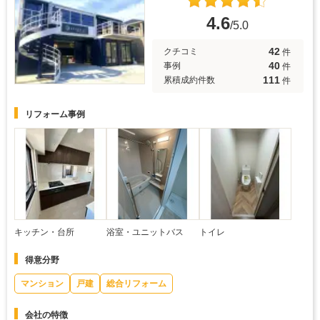
4.6
/5.0
42
クチコミ
件
40
事例
件
111
累積成約件数
件
リフォーム事例
キッチン・台所
浴室・ユニットバス
トイレ
得意分野
マンション
戸建
総合リフォーム
会社の特徴