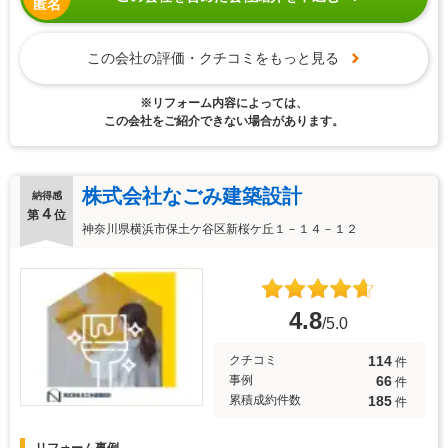
匿名
この会社の評価・クチコミをもっと見る
※リフォーム内容によっては、
この会社をご紹介できない場合があります。
株式会社なごみ建築設計
納得感
４
第
位
神奈川県横浜市保土ケ谷区新桜ケ丘１－１４－１２
4.8
/5.0
114
クチコミ
件
66
事例
件
185
累積成約件数
件