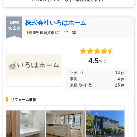
株式会社いろはホーム
納得感
２
第
位
神奈川県横須賀市武1－17－30
4.5
/5.0
14
クチコミ
件
4
事例
件
25
累積成約件数
件
リフォーム事例