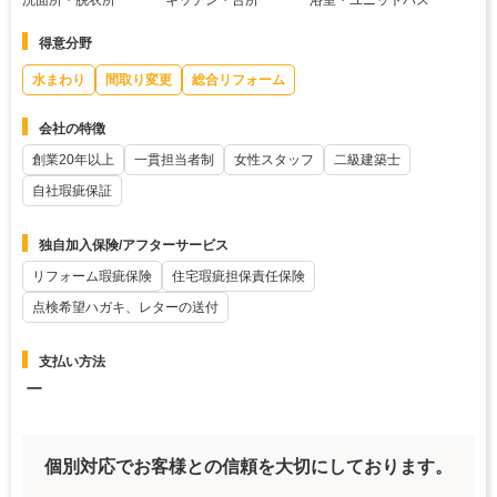
得意分野
水まわり
間取り変更
総合リフォーム
会社の特徴
創業20年以上
一貫担当者制
女性スタッフ
二級建築士
自社瑕疵保証
独自加入保険/アフターサービス
リフォーム瑕疵保険
住宅瑕疵担保責任保険
点検希望ハガキ、レターの送付
支払い方法
ー
個別対応でお客様との信頼を大切にしております。