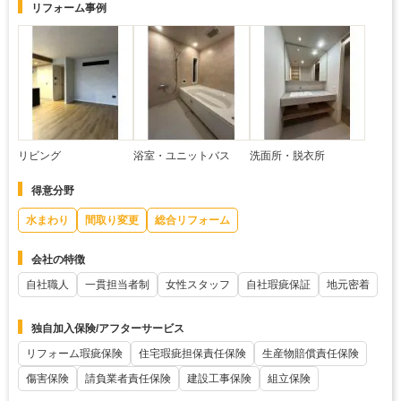
リフォーム事例
リビング
浴室・ユニットバス
洗面所・脱衣所
得意分野
水まわり
間取り変更
総合リフォーム
会社の特徴
自社職人
一貫担当者制
女性スタッフ
自社瑕疵保証
地元密着
独自加入保険/アフターサービス
リフォーム瑕疵保険
住宅瑕疵担保責任保険
生産物賠償責任保険
傷害保険
請負業者責任保険
建設工事保険
組立保険