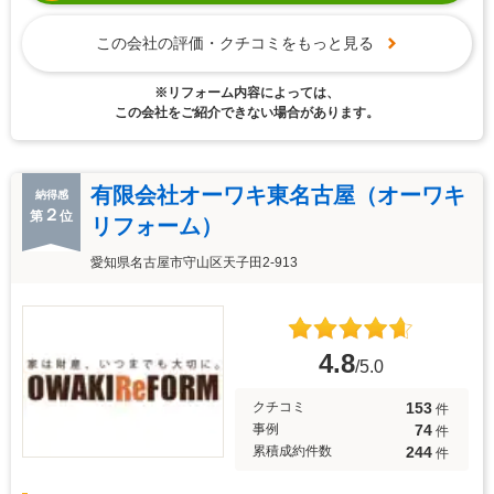
この会社の評価・クチコミをもっと見る
※リフォーム内容によっては、
この会社をご紹介できない場合があります。
有限会社オーワキ東名古屋（オーワキ
納得感
２
第
位
リフォーム）
愛知県名古屋市守山区天子田2-913
4.8
/5.0
153
クチコミ
件
74
事例
件
244
累積成約件数
件