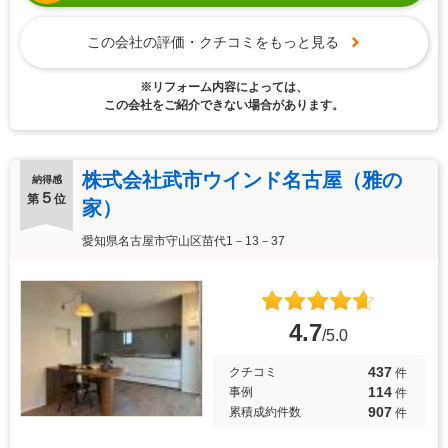
この会社の評価・クチコミをもっと見る
※リフォーム内容によっては、
この会社をご紹介できない場合があります。
株式会社武市ウインド名古屋（雅の
納得感
５
第
位
家）
愛知県名古屋市守山区苗代1－13－37
4.7
/5.0
437
クチコミ
件
114
事例
件
907
累積成約件数
件