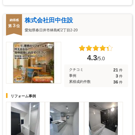
株式会社田中住設
納得感
３
第
位
愛知県春日井市林島町2丁目2-20
4.3
/5.0
21
クチコミ
件
3
事例
件
36
累積成約件数
件
リフォーム事例