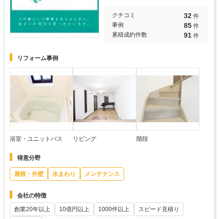
32
クチコミ
件
85
事例
件
91
累積成約件数
件
リフォーム事例
浴室・ユニットバス
リビング
階段
得意分野
屋根・外壁
水まわり
メンテナンス
会社の特徴
創業20年以上
10億円以上
1000件以上
スピード見積り