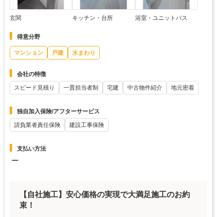
玄関
キッチン・台所
浴室・ユニットバス
得意分野
マンション
戸建
水まわり
会社の特徴
スピード見積り
一貫担当者制
宅建
中古物件紹介
地元密着
独自加入保険/アフターサービス
請負業者責任保険
建設工事保険
支払い方法
ー
【自社施工】安心価格の実現で大満足施工のお約
束！