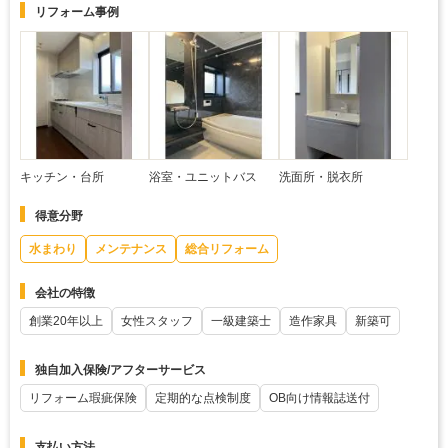
リフォーム事例
キッチン・台所
浴室・ユニットバス
洗面所・脱衣所
得意分野
水まわり
メンテナンス
総合リフォーム
会社の特徴
創業20年以上
女性スタッフ
一級建築士
造作家具
新築可
独自加入保険/アフターサービス
リフォーム瑕疵保険
定期的な点検制度
OB向け情報誌送付
支払い方法