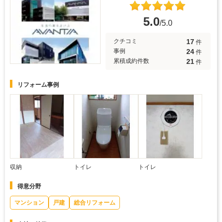
5.0
/5.0
17
クチコミ
件
24
事例
件
21
累積成約件数
件
リフォーム事例
収納
トイレ
トイレ
得意分野
マンション
戸建
総合リフォーム