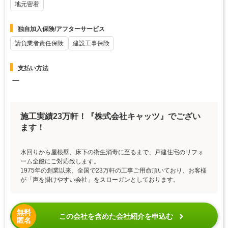
地元密着
独自加入保険/アフターサービス
請負業者責任保険
建設工事保険
支払い方法
ー
施工実績23万軒！『株式会社キャッツ』でござい
ます！
水回りから屋根壁、床下の衛生消毒に至るまで、戸建住宅のリフォ
ーム全般にご対応致します。
1975年の創業以来、全国で23万軒の工事ご用命頂いており、お客様
が「声を掛けやすい会社」をスローガンとしております。
無料
この会社を含めた会社紹介を申込む
匿名