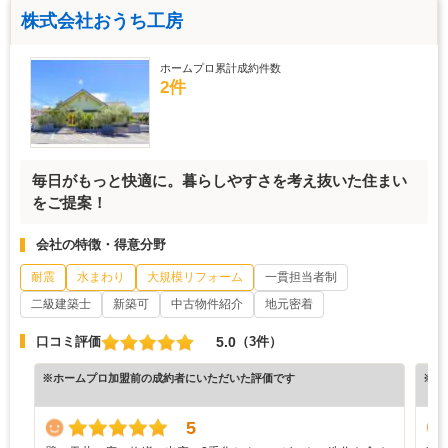
株式会社おうち工房
ホームプロ累計成約件数
2件
毎日がもっと快適に。暮らしやすさを考え抜いた住まい
をご提案！
会社の特徴・得意分野
耐震
水まわり
大規模リフォーム
一貫担当者制
二級建築士
新築可
中古物件紹介
地元密着
5.0
口コミ評価
（3件）
※ホームプロ加盟前の成約者にいただいた評価です
※ホ
5