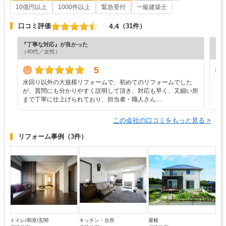
10億円以上
1000件以上
緊急受付
一級建築士
4.4
口コミ評価
（31件）
『丁寧な対応』が良かった
『プ
（40代／女性）
（6
5
水回り以外の大規模リフォームで、初めてのリフォームでした
ま
が、質問にも分かりやすく説明して頂き、対応も早く、又細い所
まで丁寧に仕上げられており、担当者・職人さん…
この会社の口コミをもっと見る >
リフォーム事例
（3件）
トイレ/和室/玄関
キッチン・台所
屋根