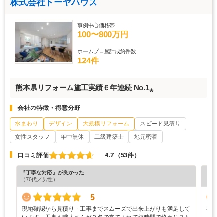
株式会社トーヤハウス
事例中心価格帯
100〜800万円
ホームプロ累計成約件数
124件
熊本県リフォーム施工実績６年連続 No.1⁎
会社の特徴・得意分野
水まわり
デザイン
大規模リフォーム
スピード見積り
女性スタッフ
年中無休
二級建築士
地元密着
4.7
口コミ評価
（53件）
『丁寧な対応』が良かった
『分
（70代／男性）
（7
5
現地確認から見積り・工事までスムーズで出来上がりも満足して
客
います。工事も職人さんが２名で来てくれて短時間で終わりスト