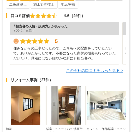
二級建築士
施工管理技士
地元密着
4.6
口コミ評価
（45件）
『担当者の人柄・説明力』が良かった
『担
（60代／女性）
（5
5
住みながらの工事だったので、こちらへの配慮をしていただい
職
て、ありがたかったです。不要になった家財の撤去も行っていた
毎
だいたり、見積にはない細やかな所にも担当者や…
き
この会社の口コミをもっと見る >
リフォーム事例
（27件）
和室
浴室・ユニットバス/洗面所・
キッチン・台所/浴室・ユニッ