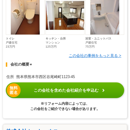
トイレ
キッチン・台所
浴室・ユニットバス
戸建住宅
マンション
戸建住宅
23万円
125万円
75万円
この会社の事例をもっと見る >
会社の概要
▼
住所 熊本県熊本市西区谷尾崎町1123-45
無料
この会社を含めた会社紹介を申込む
匿名
※リフォーム内容によっては、
この会社をご紹介できない場合があります。