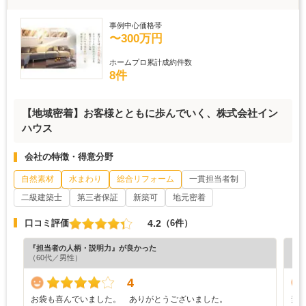
事例中心価格帯
〜300万円
ホームプロ累計成約件数
8件
【地域密着】お客様とともに歩んでいく、株式会社イン
ハウス
会社の特徴・得意分野
自然素材
水まわり
総合リフォーム
一貫担当者制
二級建築士
第三者保証
新築可
地元密着
4.2
口コミ評価
（6件）
『担当者の人柄・説明力』が良かった
『丁
（60代／男性）
（5
4
お袋も喜んでいました。 ありがとうございました。
素