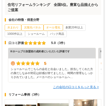
住宅リフォームランキング 全国5位。豊富な品揃えから
ご提案
会社の特徴・得意分野
水まわり
太陽光パネル
オール電化
創業20年以上
1000件以上
ショールーム
パック商品
5.0
口コミ評価
（3件）
※ホームプロ加盟前の成約者にいただいた評価です
※ホ
5
ショールームでこちらの会社と出会いました。担当してくれた方
な
の身だしなみや対応は好感が持てましたし、時間の管理もしっか
ろ
りされていました。メーカーのショールームへ…
と
この会社の口コミをもっと見る >
リフォーム事例
（3件）