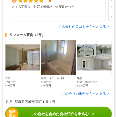
5
とても丁寧なご対応で低価格で大変良かった。
最
つ
お
この会社の口コミをもっと見る >
リフォーム事例
（4件）
洋室
浴室・ユニットバス
外壁
戸建住宅
戸建住宅
店舗・事務所など
440万円
140万円
1200万円
この会社の事例をもっと見る >
住所 群馬県高崎市栄町１番１号
無料
この会社を含めた会社紹介を申込む
匿名