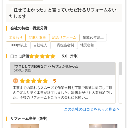
「任せてよかった」と言っていただけるリフォームをい
たします
会社の特徴・得意分野
水まわり
間取り変更
総合リフォーム
創業20年以上
1000件以上
自社職人
一貫担当者制
地元密着
5.0
口コミ評価
（5件）
『プロとしての的確なアドバイス』が良かった
『丁
（40代／男性）
（5
5
工事までの流れもスムーズで作業当日も丁寧で迅速に対応して頂
こ
き予定より早く工事が終了しました。出来上がりも大変満足でし
き
た。今後のリフォームもこちらの会社にお願い…
頂
この会社の口コミをもっと見る >
リフォーム事例
（9件）