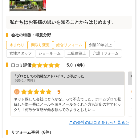
私たちはお客様の思いを知ることからはじめます。
会社の特徴・得意分野
水まわり
間取り変更
総合リフォーム
創業20年以上
女性スタッフ
ショールーム
二級建築士
介護リフォーム
5.0
口コミ評価
（4件）
『プロとしての的確なアドバイス』が良かった
※ホ
（60代／男性）
5
ネット探した会社はどうかな…って不安でした。ホームプロで登
営
録した際一番にメールを頂きメールをくれた方も近所の方でビッ
と
クリ！何故か直感が働き頼んでみようとおもい…
で
この会社の口コミをもっと見る >
リフォーム事例
（6件）