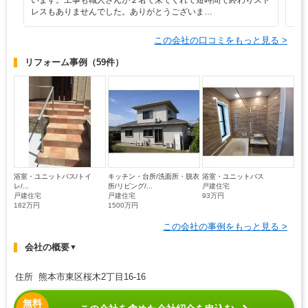
レスもありませんでした。ありがとうございま…
この会社の口コミをもっと見る >
リフォーム事例
（59件）
浴室・ユニットバス/トイ
キッチン・台所/洗面所・脱衣
浴室・ユニットバス
レ/...
所/リビング/...
戸建住宅
戸建住宅
戸建住宅
93万円
182万円
1500万円
この会社の事例をもっと見る >
会社の概要
▼
住所 熊本市東区桜木2丁目16-16
無料