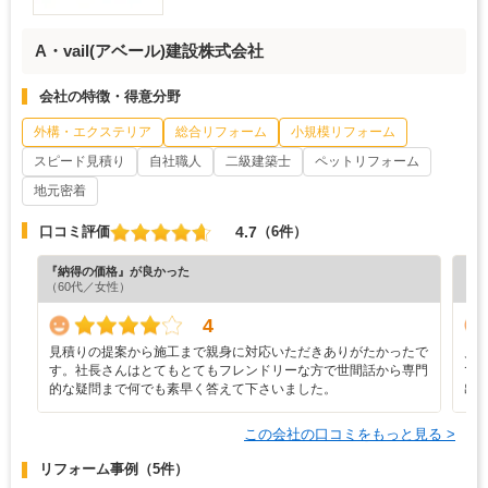
A・vail(アベール)建設株式会社
会社の特徴・得意分野
外構・エクステリア
総合リフォーム
小規模リフォーム
スピード見積り
自社職人
二級建築士
ペットリフォーム
地元密着
4.7
口コミ評価
（6件）
『納得の価格』が良かった
『担
（60代／女性）
（6
4
見積りの提案から施工まで親身に対応いただきありがたかったで
見
す。社長さんはとてもとてもフレンドリーな方で世間話から専門
で
的な疑問まで何でも素早く答えて下さいました。
出
この会社の口コミをもっと見る >
リフォーム事例
（5件）