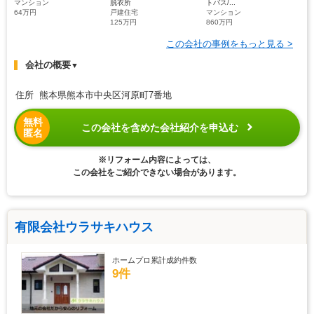
マンション
脱衣所
トバス/...
64万円
戸建住宅
マンション
125万円
860万円
この会社の事例をもっと見る >
会社の概要
▼
住所 熊本県熊本市中央区河原町7番地
無料
この会社を含めた会社紹介を申込む
匿名
※リフォーム内容によっては、
この会社をご紹介できない場合があります。
有限会社ウラサキハウス
ホームプロ累計成約件数
9件