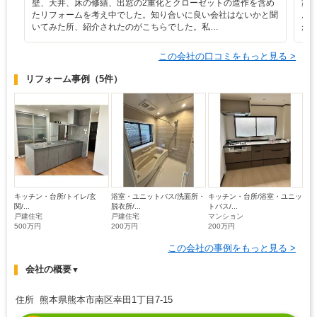
壁、天井、床の修繕、出窓の2重化とクローゼットの造作を含め
家
たリフォームを考え中でした。知り合いに良い会社はないかと聞
ル
いてみた所、紹介されたのがこちらでした。私…
が
この会社の口コミをもっと見る >
リフォーム事例
（5件）
キッチン・台所/トイレ/玄
浴室・ユニットバス/洗面所・
キッチン・台所/浴室・ユニッ
関/...
脱衣所/...
トバス/...
戸建住宅
戸建住宅
マンション
500万円
200万円
200万円
この会社の事例をもっと見る >
会社の概要
▼
住所 熊本県熊本市南区幸田1丁目7-15