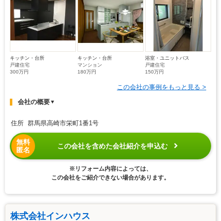
キッチン・台所
キッチン・台所
浴室・ユニットバス
戸建住宅
マンション
戸建住宅
300万円
180万円
150万円
この会社の事例をもっと見る >
会社の概要
▼
住所 群馬県高崎市栄町1番1号
無料
この会社を含めた会社紹介を申込む
匿名
※リフォーム内容によっては、
この会社をご紹介できない場合があります。
株式会社インハウス