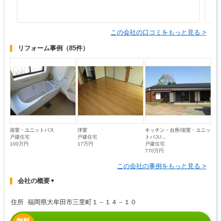
この会社の口コミをもっと見る >
リフォーム事例
（85件）
浴室・ユニットバス
洋室
キッチン・台所/浴室・ユニッ
戸建住宅
戸建住宅
トバス/...
100万円
17万円
戸建住宅
770万円
この会社の事例をもっと見る >
会社の概要
▼
住所 福岡県大牟田市三里町１－１４－１０
無料