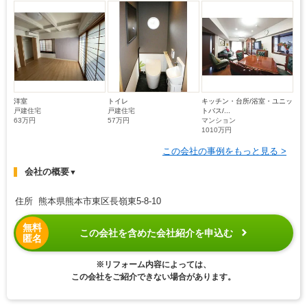
洋室
トイレ
キッチン・台所/浴室・ユニッ
戸建住宅
戸建住宅
トバス/...
63万円
57万円
マンション
1010万円
この会社の事例をもっと見る >
会社の概要
▼
住所 熊本県熊本市東区長嶺東5-8-10
無料
この会社を含めた会社紹介を申込む
匿名
※リフォーム内容によっては、
この会社をご紹介できない場合があります。