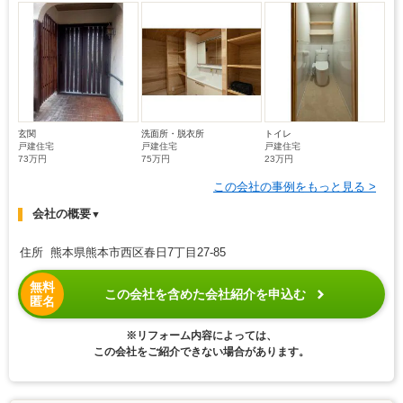
玄関
洗面所・脱衣所
トイレ
戸建住宅
戸建住宅
戸建住宅
73万円
75万円
23万円
この会社の事例をもっと見る >
会社の概要
▼
住所 熊本県熊本市西区春日7丁目27-85
無料
この会社を含めた会社紹介を申込む
匿名
※リフォーム内容によっては、
この会社をご紹介できない場合があります。