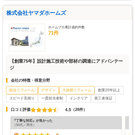
株式会社ヤマダホームズ
ホームプロ累計成約件数
71件
【創業75年】設計施工技術や部材の調達にアドバンテー
ジ
会社の特徴・得意分野
総合リフォーム
デザイン
大規模リフォーム
創業20年以上
スピード見積り
一貫担当者制
インテリア
第三者保証
4.5
口コミ評価
（28件）
『丁寧な対応』が良かった
『担
（50代／男性）
（5