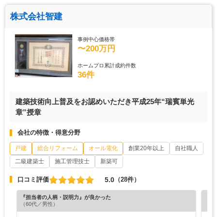
株式会社智建
事例中心価格帯
〜200万円
ホームプロ累計成約件数
36件
建築技術向上普及をお認めいただき平成25年“瑞賓単光
章”授章
会社の特徴・得意分野
戸建
総合リフォーム
オール電化
創業20年以上
自社職人
二級建築士
施工管理技士
新築可
5.0
口コミ評価
（28件）
『担当者の人柄・説明力』が良かった
『担
（60代／男性）
（6