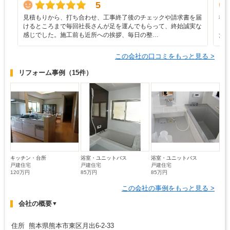
5
見積もりから、打ち合わせ、工事終了後のチェックや請求書を届
社
けるところまで毎回社長さんが足を運んでもらって、終始誠実な
し
感じでした。施工前も近所への挨拶、毎日の整…
た
この会社の口コミをもっと見る >
リフォーム事例
（15件）
キッチン・台所
浴室・ユニットバス
浴室・ユニットバス
戸建住宅
戸建住宅
戸建住宅
120万円
85万円
85万円
この会社の事例をもっと見る >
会社の概要
▼
住所 熊本県熊本市東区月出6-2-33