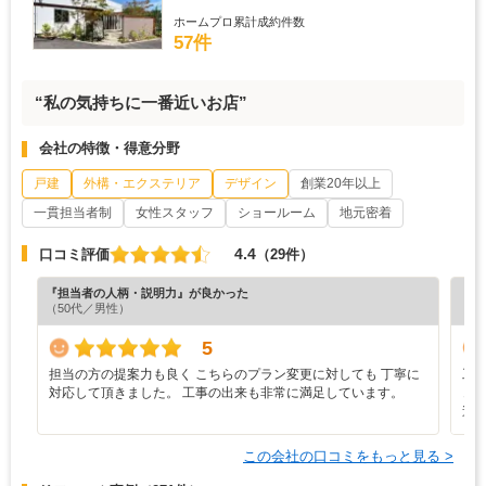
ホームプロ累計成約件数
57件
“私の気持ちに一番近いお店”
会社の特徴・得意分野
戸建
外構・エクステリア
デザイン
創業20年以上
一貫担当者制
女性スタッフ
ショールーム
地元密着
4.4
口コミ評価
（29件）
『担当者の人柄・説明力』が良かった
『分
（50代／男性）
（4
5
担当の方の提案力も良く こちらのプラン変更に対しても 丁寧に
工
対応して頂きました。 工事の出来も非常に満足しています。
き
連
この会社の口コミをもっと見る >