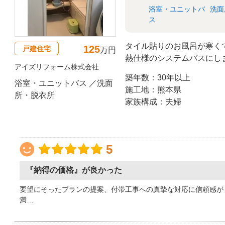
浴室・ユニットバ
洗面
ス
タイル貼りのお風呂が寒く
125
戸建住宅
万円
熱仕様のシステムバスにし
アイズリフォーム株式会社
ら、開口部を狭くしペアガ
築年数：30年以上
かく、 入りやすいお風呂
浴室・ユニットバス ／洗面
施工地：熊本県
所・脱衣所
家族構成：夫婦
5
『納得の価格』が良かった
要望にそったプランの提案、付帯工事への真摯な対応に信頼感が
満…