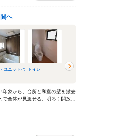
空間へ
・ユニットバ
トイレ
洗面所・脱衣所
リビング
い印象から、台所と和室の壁を撤去
とで全体が見渡せる、明るく開放的
りました。