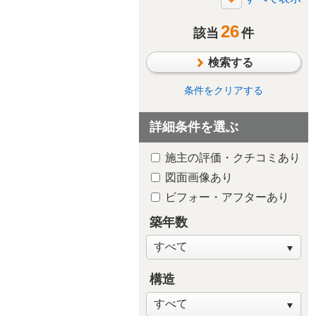
断熱・気密
26
太陽光発電/太陽熱利用
該当
件
シックハウス対策
検索する
防水・雨漏り対策
防犯対策
条件をクリアする
ペットと暮らす
詳細条件を選ぶ
趣味や嗜好を中心に
洗面所・脱
自然素材・木質感
施主の評価・クチコミあり
子供が独立後の住まい
図面画像あり
新築・建替え
ビフォー・アフターあり
築年数
構造