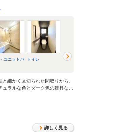
へ
・ユニットバ
トイレ
洗面所・脱衣所
リビング
室と細かく区切られた間取りから、
ナチュラルな色とダーク色の建具など
着きのある空間となりました。照明
換しました。
詳しく見る