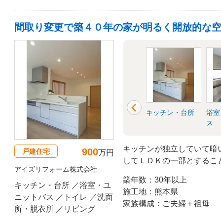
間取り変更で築４０年の家が明るく開放的な
洗面所・脱衣所
リビング
キッチン・台所
浴室
ス
キッチンが独立していて暗
900
戸建住宅
万円
してＬＤＫの一部とするこ
アイズリフォーム株式会社
なＬＤＫとして生まれ変わ
築年数：30年以上
キッチン・台所 ／浴室・ユ
施工地：熊本県
ニットバス ／トイレ ／洗面
家族構成：ご夫婦＋祖母
所・脱衣所 ／リビング