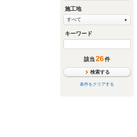
施工地
キーワード
26
該当
件
トイレ
検索する
条件をクリアする