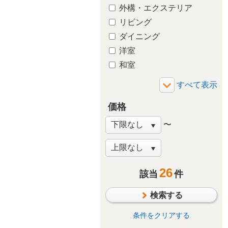
外構・エクステリア
リビング
ダイニング
洋室
和室
玄関
廊下
価格
バルコニー・ベランダ
庭・ガーデニング
〜
階段
窓・サッシ
収納
26
該当
件
その他
検索する
条件をクリアする