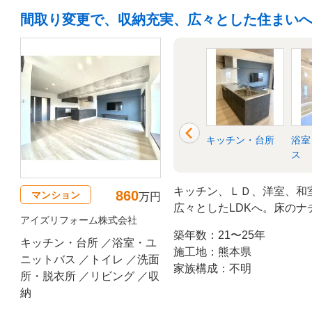
間取り変更で、収納充実、広々とした住まい
衣所
リビング
収納
キッチン・台所
浴室
ス
キッチン、ＬＤ、洋室、和
860
マンション
万円
広々としたLDKへ。床の
アイズリフォーム株式会社
の組み合わせにより、落ち
築年数：21〜25年
もすべてダウンライトに交
キッチン・台所 ／浴室・ユ
施工地：熊本県
ニットバス ／トイレ ／洗面
家族構成：不明
所・脱衣所 ／リビング ／収
納