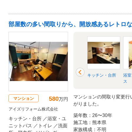
部屋数の多い間取りから、開放感あるレトロ
洗面所・脱衣所
リビング
キッチン・台所
浴室
ス
マンションの間取り変更行
580
マンション
万円
がりました。
アイズリフォーム株式会社
築年数：26〜30年
キッチン・台所 ／浴室・ユ
施工地：熊本県
ニットバス ／トイレ ／洗面
家族構成：不明