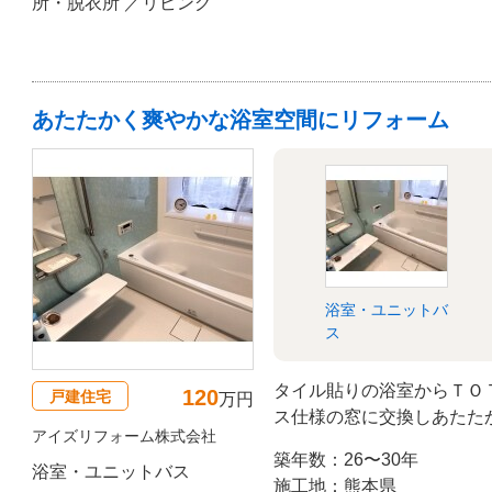
所・脱衣所 ／リビング
あたたかく爽やかな浴室空間にリフォーム
浴室・ユニットバ
ス
タイル貼りの浴室からＴＯ
120
戸建住宅
万円
ス仕様の窓に交換しあたた
アイズリフォーム株式会社
りました。
築年数：26〜30年
浴室・ユニットバス
施工地：熊本県