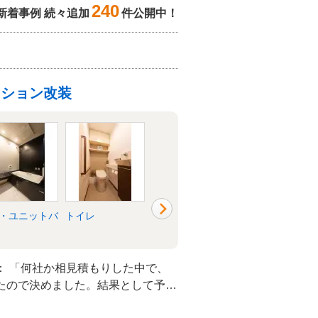
240
新着事例 続々追加
件公開中！
ンション改装
・ユニットバ
トイレ
リビング
キッチン・台所
： 「何社か相見積もりした中で、
たので決めました。結果として予算
（笑）、満足のいくリフォームがで