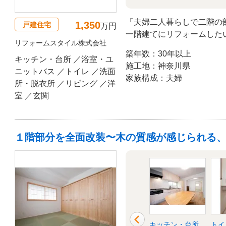
「夫婦二人暮らしで二階の
1,350
戸建住宅
万円
一階建てにリフォームした
リフォームスタイル株式会社
た。平家になったため、梁
築年数：30年以上
し、広々と開放的になりま
キッチン・台所 ／浴室・ユ
施工地：神奈川県
で、木の温もりが溢れる内
ニットバス ／トイレ ／洗面
家族構成：夫婦
お客様にはリフォームの力
所・脱衣所 ／リビング ／洋
室 ／玄関
１階部分を全面改装〜木の質感が感じられる
洋室
和室
キッチン・台所
トイ