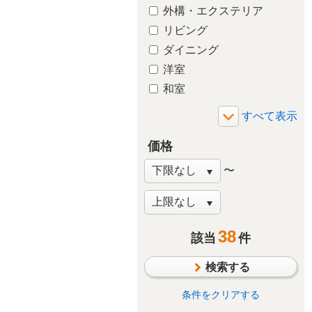
外構・エクステリア
リビング
ダイニング
洋室
和室
玄関
廊下
価格
バルコニー・ベランダ
庭・ガーデニング
〜
階段
窓・サッシ
収納
洋室
38
該当
件
その他
検索する
条件をクリアする