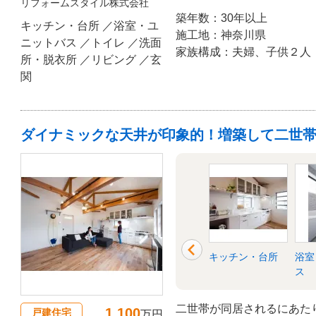
リフォームスタイル株式会社
強を施して、開放的な一つ
築年数：30年以上
の可愛らしいお子様二人が
キッチン・台所 ／浴室・ユ
施工地：神奈川県
は無垢材を多用しました。
ニットバス ／トイレ ／洗面
家族構成：夫婦、子供２人
所・脱衣所 ／リビング ／玄
関
ダイナミックな天井が印象的！増築して二世
洋室
玄関
キッチン・台所
浴室
ス
二世帯が同居されるにあた
1,100
戸建住宅
万円