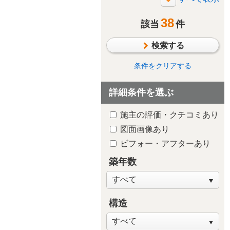
断熱・気密
38
太陽光発電/太陽熱利用
該当
件
シックハウス対策
検索する
防水・雨漏り対策
防犯対策
条件をクリアする
ペットと暮らす
詳細条件を選ぶ
趣味や嗜好を中心に
自然素材・木質感
施主の評価・クチコミあり
子供が独立後の住まい
図面画像あり
新築・建替え
ビフォー・アフターあり
築年数
リビング
構造