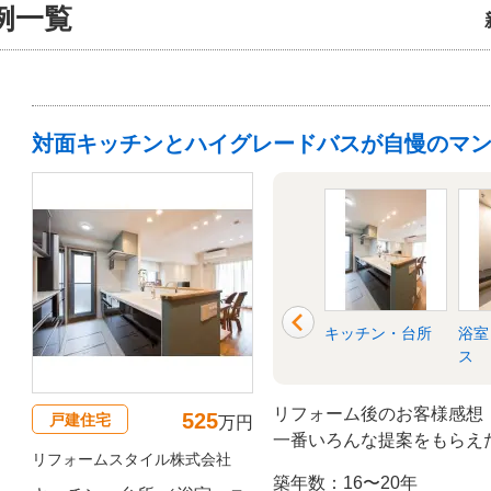
例一覧
対面キッチンとハイグレードバスが自慢のマ
ットバ
トイレ
リビング
キッチン・台所
浴室
ス
リフォーム後のお客様感想
525
戸建住宅
万円
一番いろんな提案をもらえ
リフォームスタイル株式会社
を超えてしまいましたけど
築年数：16〜20年