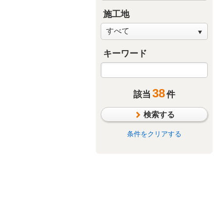
施工地
キーワード
38
該当
件
検索する
条件をクリアする
廊下