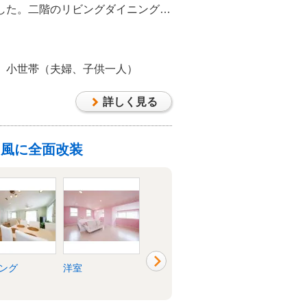
した。二階のリビングダイニングの
して傾きのある勾配天井にしまし
活です。また、リビングの天井を高
、小世帯（夫婦、子供一人）
たのは驚きました。リフォームのパ
詳しく見る
ト風に全面改装
ング
洋室
和室
廊下