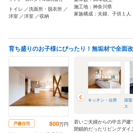
施工地：神奈川県
トイレ ／洗面所・脱衣所 ／
家族構成：夫婦、子供１人
洋室 ／洋室 ／収納
育ち盛りのお子様にぴったり！無垢材で全面
衣所
リビング
玄関
キッチン・台所
浴室
ス
若いご夫婦からの中古戸建
800
戸建住宅
万円
閉鎖的だったリビングダイ