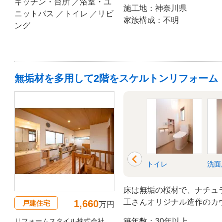
きました。」
キッチン・台所 ／浴室・ユ
施工地：神奈川県
ニットバス ／トイレ ／リビ
家族構成：不明
ング
無垢材を多用して2階をスケルトンリフォーム
洋室
収納
トイレ
洗面
床は無垢の桜材で、ナチュ
工さんオリジナル造作のカ
1,660
戸建住宅
万円
など、細部にまで拘った心
リフォームスタイル株式会社
築年数：30年以上