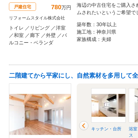
海辺の中古住宅をご購入さ
780
戸建住宅
万円
ムされたいというご希望で
リフォームスタイル株式会社
ないのがカラフルな壁です
築年数：30年以上
コーディネートし、お部屋
トイレ ／リビング ／洋室
施工地：神奈川県
をプラスしていました。
／和室 ／廊下 ／外壁 ／バ
家族構成：夫婦
ルコニー・ベランダ
二階建てから平家にし、自然素材を多用して
洋室
玄関
キッチン・台所
浴室
ス