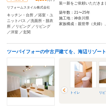
装一新をご依頼いただきま
リフォームスタイル株式会社
天井は、屋根の形状を活か
築年数：21〜25年
た。 リフォーム後のお客様ご感想：「二世帯住宅として十分
キッチン・台所 ／浴室・ユ
施工地：神奈川県
な広さになり、快適な新生
ニットバス ／洗面所・脱衣
家族構成：親世帯（夫婦）
くしたことで開放的になっ
所 ／リビング ／リビング
ワーを実感です！」
／洋室 ／玄関
ツーバイフォーの中古戸建てを、海辺リゾー
外壁
バルコニー・ベラ
トイレ
リビ
ンダ