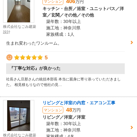
406
万円
マンション
キッチン・台所／浴室・ユニットバス／洋
室／玄関／その他／その他
築年数：30年以上
株式会社なごみ建築
施工地：神奈川県
設計
家族構成：1人
生まれ変わったワンルーム。
5
『丁寧な対応』が良かった
社長さん旦那さんの統括本部長 本当に親身に寄り添っていただきまし
た。 相見積もりなので他社の見…
リビングと洋室の内窓・エアコン工事
48
万円
マンション
リビング／洋室／洋室
築年数：30年以上
施工地：神奈川県
株式会社なごみ建築
家族構成：4名