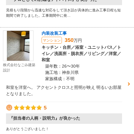
見積もり段階から迅速な対応をして頂き話が具体的に進み工事日程も短
期間で終了しました。工事期間中に発…
内装改装工事
350
万円
マンション
キッチン・台所／浴室・ユニットバス／ト
イレ／洗面所・脱衣所／リビング／洋室／
和室
株式会社なごみ建築
築年数：26〜30年
設計
施工地：神奈川県
家族構成：不明
和室を洋室へ。 アクセントクロスと照明が映え 明るいお部屋
となりました。
5
『担当者の人柄・説明力』が良かった
ありがとうございました！