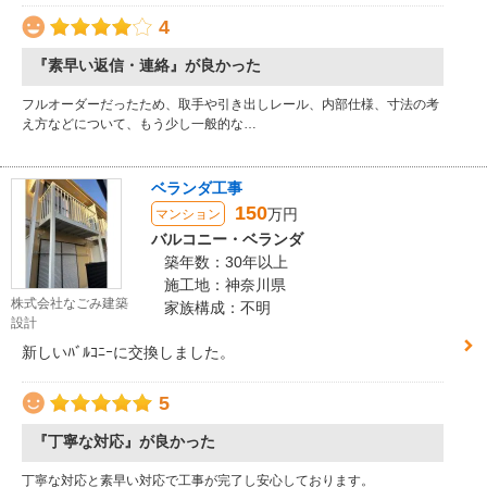
4
『素早い返信・連絡』が良かった
フルオーダーだったため、取手や引き出しレール、内部仕様、寸法の考
え方などについて、もう少し一般的な…
ベランダ工事
150
万円
マンション
バルコニー・ベランダ
築年数：30年以上
施工地：神奈川県
株式会社なごみ建築
家族構成：不明
設計
新しいﾊﾞﾙｺﾆｰに交換しました。
5
『丁寧な対応』が良かった
丁寧な対応と素早い対応で工事が完了し安心しております。