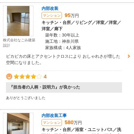
内部改装
95
万円
マンション
キッチン・台所／リビング／洋室／洋室／
洋室／廊下
築年数：30年以上
株式会社なごみ建築
施工地：神奈川県
設計
家族構成：4人家族
ピカピカの床とアクセントクロスにより おしゃれさが増した
空間になりました。
4
『担当者の人柄・説明力』が良かった
ありがとうございました
内部改装工事
580
万円
マンション
キッチン・台所／浴室・ユニットバス／洗