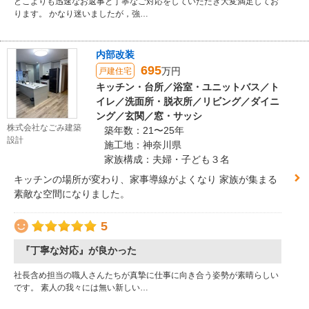
どこよりも迅速なお返事と丁寧なご対応をしていただき大変満足してお
ります。 かなり迷いましたが，強…
内部改装
695
万円
戸建住宅
キッチン・台所／浴室・ユニットバス／ト
イレ／洗面所・脱衣所／リビング／ダイニ
ング／玄関／窓・サッシ
株式会社なごみ建築
築年数：21〜25年
設計
施工地：神奈川県
家族構成：夫婦・子ども３名
キッチンの場所が変わり、家事導線がよくなり 家族が集まる
素敵な空間になりました。
5
『丁寧な対応』が良かった
社長含め担当の職人さんたちが真摯に仕事に向き合う姿勢が素晴らしい
です。 素人の我々には無い新しい…