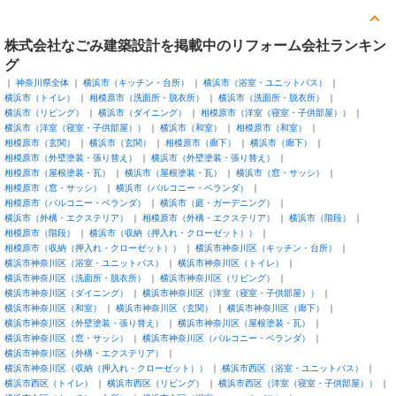
株式会社なごみ建築設計を掲載中のリフォーム会社ランキン
グ
神奈川県全体
横浜市（キッチン・台所）
横浜市（浴室・ユニットバス）
横浜市（トイレ）
相模原市（洗面所・脱衣所）
横浜市（洗面所・脱衣所）
横浜市（リビング）
横浜市（ダイニング）
相模原市（洋室（寝室・子供部屋））
横浜市（洋室（寝室・子供部屋））
横浜市（和室）
相模原市（和室）
相模原市（玄関）
横浜市（玄関）
相模原市（廊下）
横浜市（廊下）
相模原市（外壁塗装・張り替え）
横浜市（外壁塗装・張り替え）
相模原市（屋根塗装・瓦）
横浜市（屋根塗装・瓦）
横浜市（窓・サッシ）
相模原市（窓・サッシ）
横浜市（バルコニー・ベランダ）
相模原市（バルコニー・ベランダ）
横浜市（庭・ガーデニング）
横浜市（外構・エクステリア）
相模原市（外構・エクステリア）
横浜市（階段）
相模原市（階段）
横浜市（収納（押入れ・クローゼット））
相模原市（収納（押入れ・クローゼット））
横浜市神奈川区（キッチン・台所）
横浜市神奈川区（浴室・ユニットバス）
横浜市神奈川区（トイレ）
横浜市神奈川区（洗面所・脱衣所）
横浜市神奈川区（リビング）
横浜市神奈川区（ダイニング）
横浜市神奈川区（洋室（寝室・子供部屋））
横浜市神奈川区（和室）
横浜市神奈川区（玄関）
横浜市神奈川区（廊下）
横浜市神奈川区（外壁塗装・張り替え）
横浜市神奈川区（屋根塗装・瓦）
横浜市神奈川区（窓・サッシ）
横浜市神奈川区（バルコニー・ベランダ）
横浜市神奈川区（外構・エクステリア）
横浜市神奈川区（収納（押入れ・クローゼット））
横浜市西区（浴室・ユニットバス）
横浜市西区（トイレ）
横浜市西区（リビング）
横浜市西区（洋室（寝室・子供部屋））