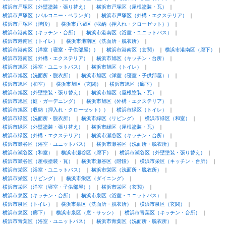
横浜市戸塚区（外壁塗装・張り替え）
横浜市戸塚区（屋根塗装・瓦）
横浜市戸塚区（バルコニー・ベランダ）
横浜市戸塚区（外構・エクステリア）
横浜市戸塚区（階段）
横浜市戸塚区（収納（押入れ・クローゼット））
横浜市港南区（キッチン・台所）
横浜市港南区（浴室・ユニットバス）
横浜市港南区（トイレ）
横浜市港南区（洗面所・脱衣所）
横浜市港南区（洋室（寝室・子供部屋））
横浜市港南区（玄関）
横浜市港南区（廊下）
横浜市港南区（外構・エクステリア）
横浜市旭区（キッチン・台所）
横浜市旭区（浴室・ユニットバス）
横浜市旭区（トイレ）
横浜市旭区（洗面所・脱衣所）
横浜市旭区（洋室（寝室・子供部屋））
横浜市旭区（和室）
横浜市旭区（玄関）
横浜市旭区（廊下）
横浜市旭区（外壁塗装・張り替え）
横浜市旭区（屋根塗装・瓦）
横浜市旭区（庭・ガーデニング）
横浜市旭区（外構・エクステリア）
横浜市旭区（収納（押入れ・クローゼット））
横浜市緑区（トイレ）
横浜市緑区（洗面所・脱衣所）
横浜市緑区（リビング）
横浜市緑区（和室）
横浜市緑区（外壁塗装・張り替え）
横浜市緑区（屋根塗装・瓦）
横浜市緑区（外構・エクステリア）
横浜市瀬谷区（キッチン・台所）
横浜市瀬谷区（浴室・ユニットバス）
横浜市瀬谷区（洗面所・脱衣所）
横浜市瀬谷区（和室）
横浜市瀬谷区（廊下）
横浜市瀬谷区（外壁塗装・張り替え）
横浜市瀬谷区（屋根塗装・瓦）
横浜市瀬谷区（階段）
横浜市栄区（キッチン・台所）
横浜市栄区（浴室・ユニットバス）
横浜市栄区（洗面所・脱衣所）
横浜市栄区（リビング）
横浜市栄区（ダイニング）
横浜市栄区（洋室（寝室・子供部屋））
横浜市栄区（玄関）
横浜市泉区（キッチン・台所）
横浜市泉区（浴室・ユニットバス）
横浜市泉区（トイレ）
横浜市泉区（洗面所・脱衣所）
横浜市泉区（玄関）
横浜市泉区（廊下）
横浜市泉区（窓・サッシ）
横浜市青葉区（キッチン・台所）
横浜市青葉区（浴室・ユニットバス）
横浜市青葉区（洗面所・脱衣所）