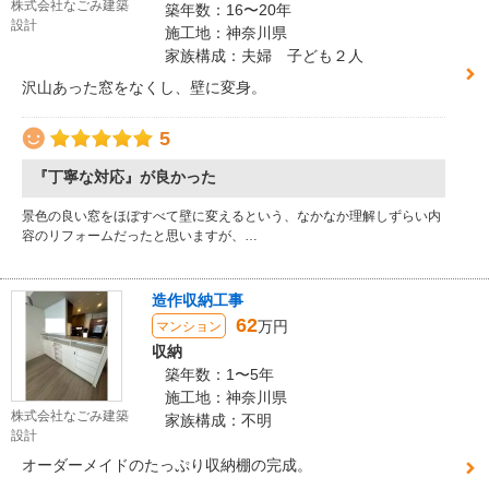
株式会社なごみ建築
築年数：16〜20年
設計
施工地：神奈川県
家族構成：夫婦 子ども２人
沢山あった窓をなくし、壁に変身。
5
『丁寧な対応』が良かった
景色の良い窓をほぼすべて壁に変えるという、なかなか理解しずらい内
容のリフォームだったと思いますが、…
造作収納工事
62
万円
マンション
収納
築年数：1〜5年
施工地：神奈川県
株式会社なごみ建築
家族構成：不明
設計
オーダーメイドのたっぷり収納棚の完成。