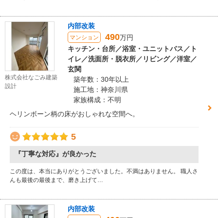
内部改装
490
万円
マンション
キッチン・台所／浴室・ユニットバス／ト
イレ／洗面所・脱衣所／リビング／洋室／
玄関
株式会社なごみ建築
築年数：30年以上
設計
施工地：神奈川県
家族構成：不明
ヘリンボーン柄の床がおしゃれな空間へ。
5
『丁寧な対応』が良かった
この度は、本当にありがとうございました。不満はありません。 職人さ
んも最後の最後まで、磨き上げて…
内部改装