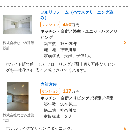
フルリフォーム（ハウスクリーニング込
み）
450
万円
マンション
キッチン・台所／浴室・ユニットバス／リ
ビング
株式会社なごみ建築
築年数：16〜20年
設計
施工地：神奈川県
家族構成：夫婦、子供1人
ホワイト調で統一したフローリングが間仕切り可能なリビン
グを一体化させ 広々と感じさせてくれます。
内部改装
117
万円
マンション
キッチン・台所／リビング／洋室／洋室
築年数：30年以上
施工地：神奈川県
株式会社なごみ建築
家族構成：３人
設計
ホテルライクなリビングダイニング。