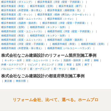
横浜市青葉区（ダイニング）
横浜市青葉区（洋室（寝室・子供部屋））
横浜市青葉区（和室）
横浜市青葉区（玄関）
横浜市青葉区（廊下）
横浜市青葉区（外壁塗装・張り替え）
横浜市青葉区（屋根塗装・瓦）
横浜市青葉区（窓・サッシ）
横浜市青葉区（収納（押入れ・クローゼット））
横浜市都筑区（浴室・ユニットバス）
横浜市都筑区（トイレ）
横浜市都筑区（洗面所・脱衣所）
横浜市都筑区（洋室（寝室・子供部屋））
横浜市都筑区（玄関）
相模原市緑区（キッチン・台所）
相模原市緑区（浴室・ユニットバス）
相模原市緑区（洋室（寝室・子供部屋））
相模原市緑区（和室）
相模原市南区（キッチン・台所）
相模原市南区（浴室・ユニットバス）
相模原市南区（洗面所・脱衣所）
相模原市南区（洋室（寝室・子供部屋））
相模原市南区（和室）
相模原市南区（玄関）
相模原市南区（外壁塗装・張り替え）
相模原市南区（バルコニー・ベランダ）
株式会社なごみ建築設計のリフォーム箇所別施工事例
キッチン・台所
浴室・ユニットバス
トイレ
洗面所・脱衣所
外壁
屋根
外構・エクステリア
リビング
ダイニング
洋室
和室
玄関
廊下
バルコニー・ベランダ
庭・ガーデニング
窓・サッシ
収納
株式会社なごみ建築設計の都道府県別施工事例
東京都
神奈川県
リフォーム会社、比べて、選べる。ホームプロ