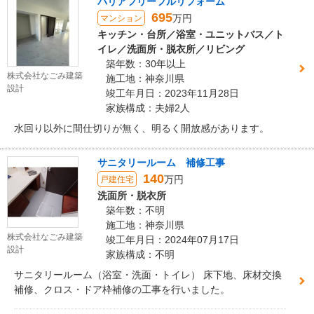
バリアフリーフルリフォーム
695
万円
マンション
キッチン・台所／浴室・ユニットバス／ト
イレ／洗面所・脱衣所／リビング
築年数：30年以上
株式会社なごみ建築
施工地：神奈川県
設計
竣工年月日：2023年11月28日
家族構成：夫婦2人
水回り以外に間仕切りが無く、明るく開放感があります。
サニタリールーム 補修工事
140
万円
戸建住宅
洗面所・脱衣所
築年数：不明
施工地：神奈川県
株式会社なごみ建築
竣工年月日：2024年07月17日
設計
家族構成：不明
サニタリールーム（浴室・洗面・トイレ） 床下地、床材交換
補修、クロス・ドア枠補修の工事を行いました。