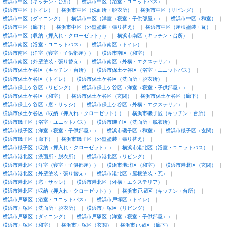
横浜市中区（キッチン・台所）
横浜市中区（浴室・ユニットバス）
横浜市中区（トイレ）
横浜市中区（洗面所・脱衣所）
横浜市中区（リビング）
横浜市中区（ダイニング）
横浜市中区（洋室（寝室・子供部屋））
横浜市中区（和室）
横浜市中区（廊下）
横浜市中区（外壁塗装・張り替え）
横浜市中区（屋根塗装・瓦）
横浜市中区（収納（押入れ・クローゼット））
横浜市南区（キッチン・台所）
横浜市南区（浴室・ユニットバス）
横浜市南区（トイレ）
横浜市南区（洋室（寝室・子供部屋））
横浜市南区（和室）
横浜市南区（外壁塗装・張り替え）
横浜市南区（外構・エクステリア）
横浜市保土ケ谷区（キッチン・台所）
横浜市保土ケ谷区（浴室・ユニットバス）
横浜市保土ケ谷区（トイレ）
横浜市保土ケ谷区（洗面所・脱衣所）
横浜市保土ケ谷区（リビング）
横浜市保土ケ谷区（洋室（寝室・子供部屋））
横浜市保土ケ谷区（和室）
横浜市保土ケ谷区（玄関）
横浜市保土ケ谷区（廊下）
横浜市保土ケ谷区（窓・サッシ）
横浜市保土ケ谷区（外構・エクステリア）
横浜市保土ケ谷区（収納（押入れ・クローゼット））
横浜市磯子区（キッチン・台所）
横浜市磯子区（浴室・ユニットバス）
横浜市磯子区（洗面所・脱衣所）
横浜市磯子区（洋室（寝室・子供部屋））
横浜市磯子区（和室）
横浜市磯子区（玄関）
横浜市磯子区（廊下）
横浜市磯子区（外壁塗装・張り替え）
横浜市磯子区（収納（押入れ・クローゼット））
横浜市港北区（浴室・ユニットバス）
横浜市港北区（洗面所・脱衣所）
横浜市港北区（リビング）
横浜市港北区（洋室（寝室・子供部屋））
横浜市港北区（和室）
横浜市港北区（玄関）
横浜市港北区（外壁塗装・張り替え）
横浜市港北区（屋根塗装・瓦）
横浜市港北区（窓・サッシ）
横浜市港北区（外構・エクステリア）
横浜市港北区（収納（押入れ・クローゼット））
横浜市戸塚区（キッチン・台所）
横浜市戸塚区（浴室・ユニットバス）
横浜市戸塚区（トイレ）
横浜市戸塚区（洗面所・脱衣所）
横浜市戸塚区（リビング）
横浜市戸塚区（ダイニング）
横浜市戸塚区（洋室（寝室・子供部屋））
横浜市戸塚区（和室）
横浜市戸塚区（玄関）
横浜市戸塚区（廊下）