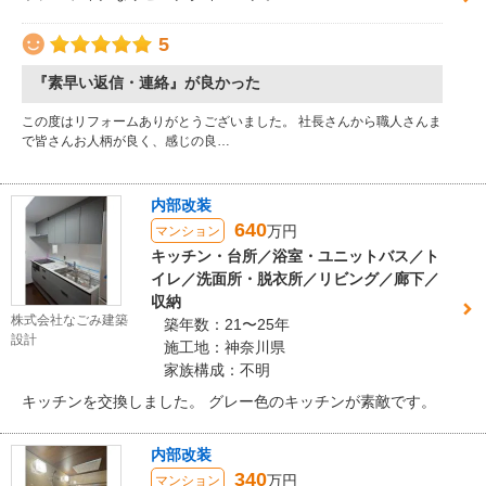
5
『素早い返信・連絡』が良かった
この度はリフォームありがとうございました。 社長さんから職人さんま
で皆さんお人柄が良く、感じの良…
内部改装
640
万円
マンション
キッチン・台所／浴室・ユニットバス／ト
イレ／洗面所・脱衣所／リビング／廊下／
収納
株式会社なごみ建築
築年数：21〜25年
設計
施工地：神奈川県
家族構成：不明
キッチンを交換しました。 グレー色のキッチンが素敵です。
内部改装
340
万円
マンション