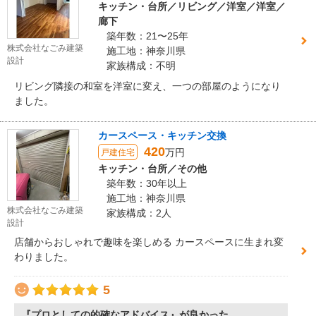
キッチン・台所／リビング／洋室／洋室／
廊下
築年数：21〜25年
株式会社なごみ建築
施工地：神奈川県
設計
家族構成：不明
リビング隣接の和室を洋室に変え、一つの部屋のようになり
ました。
カースペース・キッチン交換
420
万円
戸建住宅
キッチン・台所／その他
築年数：30年以上
施工地：神奈川県
株式会社なごみ建築
家族構成：2人
設計
店舗からおしゃれで趣味を楽しめる カースペースに生まれ変
わりました。
5
『プロとしての的確なアドバイス』が良かった