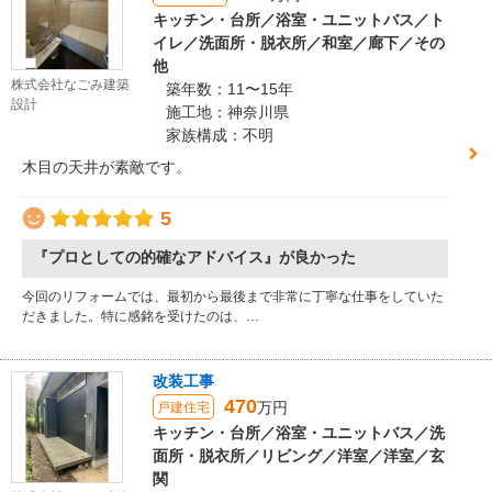
キッチン・台所／浴室・ユニットバス／ト
イレ／洗面所・脱衣所／和室／廊下／その
他
株式会社なごみ建築
築年数：11〜15年
設計
施工地：神奈川県
家族構成：不明
木目の天井が素敵です。
5
『プロとしての的確なアドバイス』が良かった
今回のリフォームでは、最初から最後まで非常に丁寧な仕事をしていた
だきました。特に感銘を受けたのは、…
改装工事
470
万円
戸建住宅
キッチン・台所／浴室・ユニットバス／洗
面所・脱衣所／リビング／洋室／洋室／玄
関