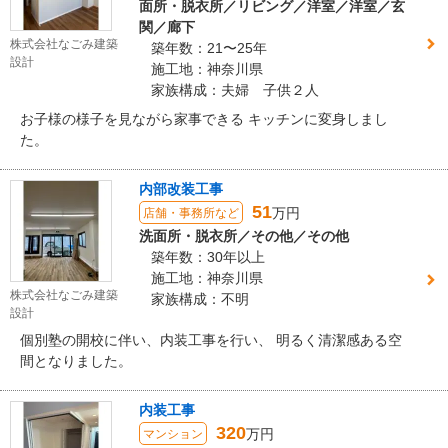
面所・脱衣所／リビング／洋室／洋室／玄
関／廊下
株式会社なごみ建築
築年数：21〜25年
設計
施工地：神奈川県
家族構成：夫婦 子供２人
お子様の様子を見ながら家事できる キッチンに変身しまし
た。
内部改装工事
51
万円
店舗・事務所など
洗面所・脱衣所／その他／その他
築年数：30年以上
施工地：神奈川県
株式会社なごみ建築
家族構成：不明
設計
個別塾の開校に伴い、内装工事を行い、 明るく清潔感ある空
間となりました。
内装工事
320
万円
マンション