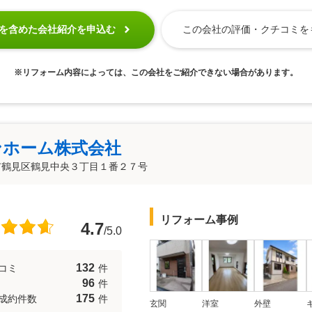
この会社の評価・クチコミを
を含めた会社紹介を申込む
※リフォーム内容によっては、この会社をご紹介できない場合があります。
ンホーム株式会社
市鶴見区鶴見中央３丁目１番２７号
リフォーム事例
4.7
/5.0
132
コミ
件
96
件
175
成約件数
件
玄関
洋室
外壁