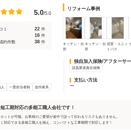
リフォーム事例
5.0
/5.0
22
コミ
件
16
件
38
成約件数
件
キッチン・台
キッチン・台
浴室・ユニッ
所
所
トバス
独自加入保険/アフターサ
請負業者責任保険
支払い方法
ー
職人
一貫担当者制
造作家具
】短工期対応の多能工職人会社です！
トカットが可能。お客様のご要望が途中で誤って伝わるリスクもありません。
広く対応できる多能工職人を揃え、コンパクトな工事期間で対応します！