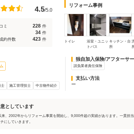
リフォーム事例
4.5
/5.0
228
コミ
件
34
件
423
成約件数
件
トイレ
浴室・ユニッ
キッチン・台
トバス
所
独自加入保険/アフターサ
請負業者責任保険
ム
支払い方法
ー
築士
施工管理技士
中古物件紹介
得意としています
以来、2002年からリフォーム事業を開始し、9,000件超の実績があります。一貫
タチにしていきます。