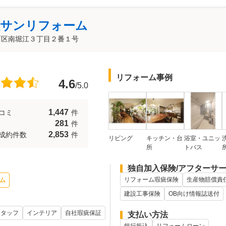
社サンリフォーム
西区南堀江３丁目２番１号
リフォーム事例
4.6
/5.0
1,447
コミ
件
281
件
2,853
成約件数
件
リビング
キッチン・台
浴室・ユニッ
所
トバス
独自加入保険/アフターサ
リフォーム瑕疵保険
生産物賠償責
ム
建設工事保険
OB向け情報誌送付
スタッフ
インテリア
自社瑕疵保証
支払い方法
銀行振込
リフォームローン