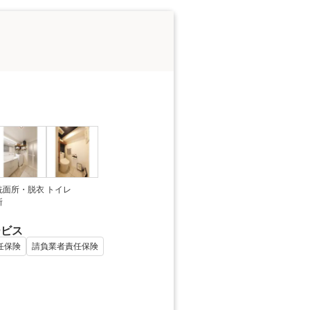
洗面所・脱衣
トイレ
所
ービス
任保険
請負業者責任保険