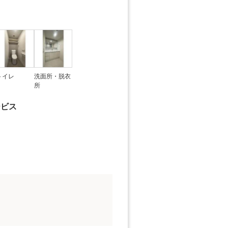
トイレ
洗面所・脱衣
所
ービス