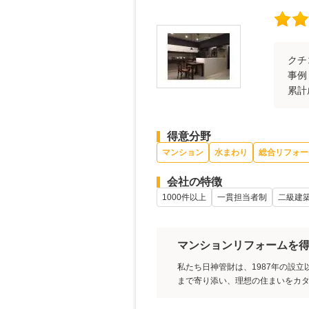
クチ
事例
累計
得意分野
マンション
水まわり
総合リフォー
会社の特徴
1000件以上
一貫担当者制
二級建
マンションリフォームを
私たち日神管財は、1987年の設立
まで寄り添い、理想の住まいをカ