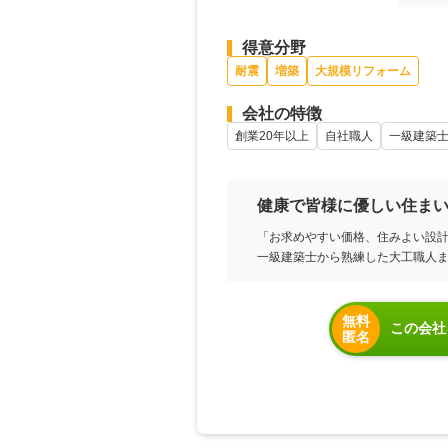
得意分野
耐震
増築
大規模リフォーム
会社の特徴
創業20年以上
自社職人
一級建築
健康で皆様に優しい住ま
「お求めやすい価格、住みよい設
一級建築士から熟練した大工職人
無料
この会社
匿名