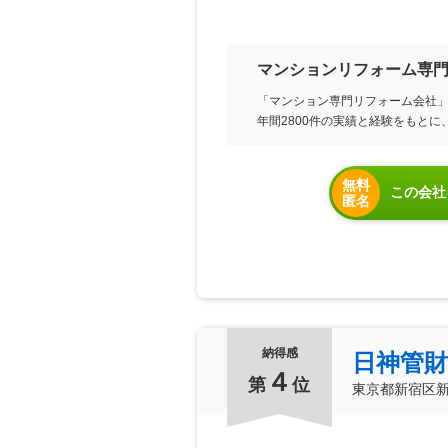
マンションリフォーム専
「マンション専門リフォーム会社
年間2800件の実績と経験をもと
無料
この会社
匿名
納得感
日神管財
４
第
位
東京都新宿区