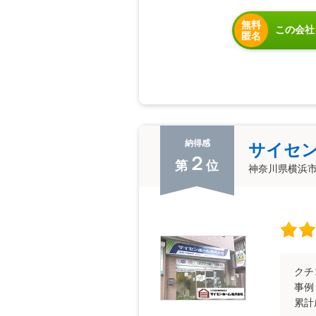
無料
この会社
匿名
納得感
サイセ
２
第
位
神奈川県横浜
クチ
事例
累計