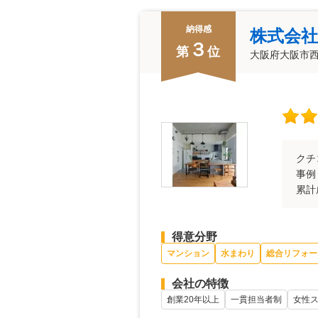
納得感
株式会
３
第
位
大阪府大阪市
クチ
事例
累計
得意分野
マンション
水まわり
総合リフォー
会社の特徴
創業20年以上
一貫担当者制
女性