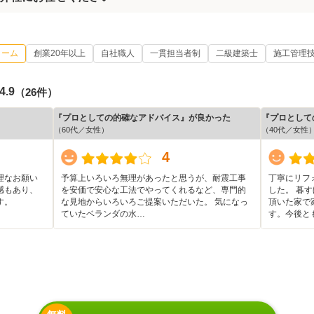
ォーム
創業20年以上
自社職人
一貫担当者制
二級建築士
施工管理
4.9
（26件）
『プロとしての的確なアドバイス』が良かった
『プロとして
（60代／女性）
（40代／女性
4
理なお願い
予算上いろいろ無理があったと思うが、耐震工事
丁寧にリフ
感もあり、
を安価で安心な工法でやってくれるなど、専門的
した。 暮
す。
な見地からいろいろご提案いただいた。 気になっ
頂いた家で
ていたベランダの水…
す。今後と