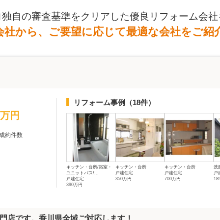
ロ独自の審査基準をクリアした優良リフォーム会社
会社から、ご要望に応じて最適な会社をご紹
リフォーム事例
（18件）
0万円
成約件数
キッチン・台所/浴室・
キッチン・台所
キッチン・台所
洗
ユニットバス/...
戸建住宅
戸建住宅
戸
戸建住宅
350万円
700万円
1
390万円
門店です。香川県全域ご対応します！