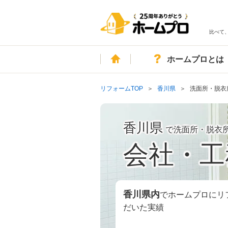
比べて
ホーム
ホームプロとは
リフォームTOP
香川県
洗面所・脱衣
香川県
で洗面所・脱衣
会社・工
香川県
内
でホームプロにリ
だいた実績