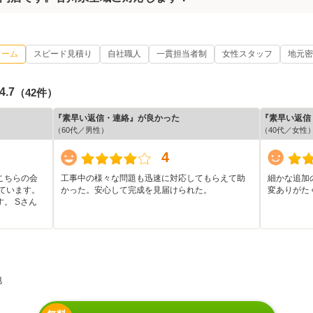
ォーム
スピード見積り
自社職人
一貫担当者制
女性スタッフ
地元密
4.7
（42件）
『素早い返信・連絡』が良かった
『素早い返信
（60代／男性）
（40代／女性
4
こちらの会
工事中の様々な問題も迅速に対応してもらえて助
細かな追加
ています。
かった。安心して完成を見届けられた。
変ありがた
。 Sさん
地