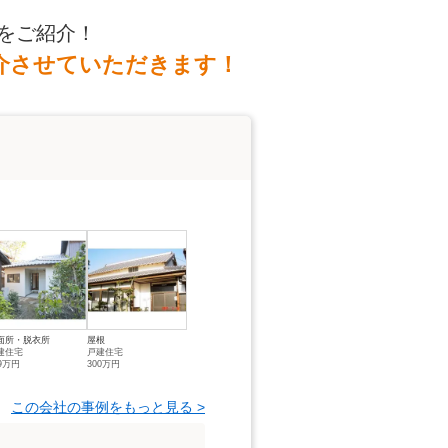
をご紹介！
介させていただきます！
面所・脱衣所
屋根
建住宅
戸建住宅
89万円
300万円
この会社の事例をもっと見る >