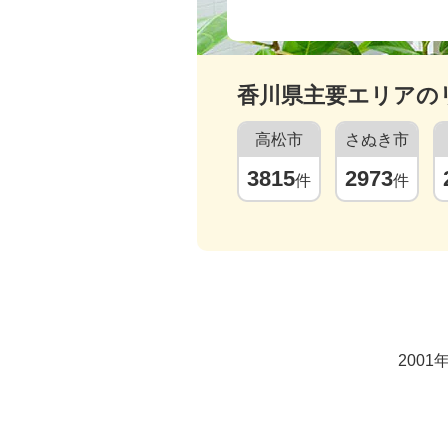
香川県
主要エリアの
高松市
さぬき市
3815
2973
件
件
200