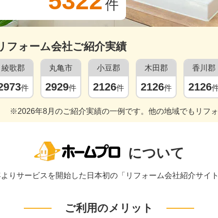
5322
件
リフォーム会社ご紹介実績
綾歌郡
丸亀市
小豆郡
木田郡
香川郡
2973
2929
2126
2126
2126
件
件
件
件
※2026年8月のご紹介実績の一例です。他の地域でもリフ
について
1年よりサービスを開始した日本初の「リフォーム会社紹介サイ
ご利用のメリット