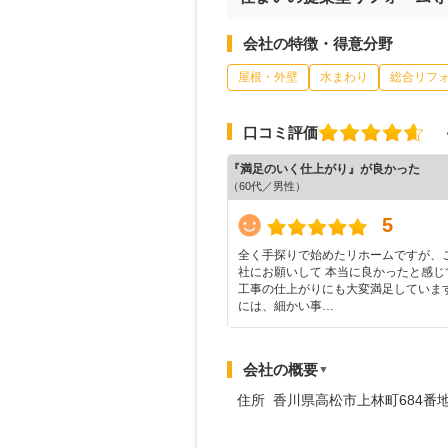
会社の特徴・得意分野
屋根・外壁
水まわり
総合リフ
口コミ評価
『満足のいく仕上がり』が良かった
（60代／男性）
5
全く手探りで始めたリホームですが、
社にお願いして 本当に良かったと感じ
工事の仕上がりにも大変満足しています
には、細かい事…
会社の概要
▼
住所 香川県高松市上林町684番