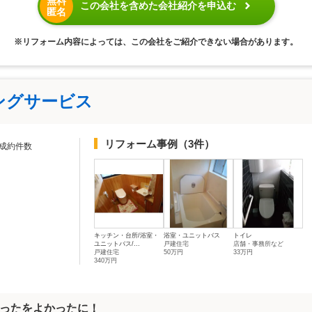
無料
この会社を含めた会社紹介を申込む
匿名
※リフォーム内容によっては、この会社をご紹介できない場合があります。
ングサービス
リフォーム事例
（3件）
成約件数
キッチン・台所/浴室・
浴室・ユニットバス
トイレ
ユニットバス/...
戸建住宅
店舗・事務所など
戸建住宅
50万円
33万円
340万円
ったをよかったに！