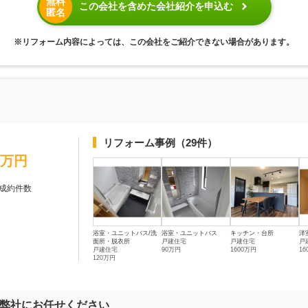
無料
この会社を含めた会社紹介を申込む
匿名
※リフォーム内容によっては、この会社をご紹介できない場合があります。
リフォーム事例
（29件）
0万円
成約件数
浴室・ユニットバス/洗
浴室・ユニットバス
キッチン・台所
洋
面所・脱衣所
戸建住宅
戸建住宅
戸
戸建住宅
90万円
1600万円
1
120万円
弊社にお任せください