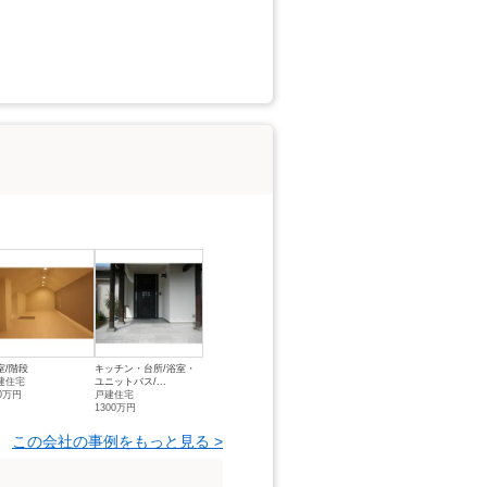
室/階段
キッチン・台所/浴室・
建住宅
ユニットバス/...
60万円
戸建住宅
1300万円
この会社の事例をもっと見る >