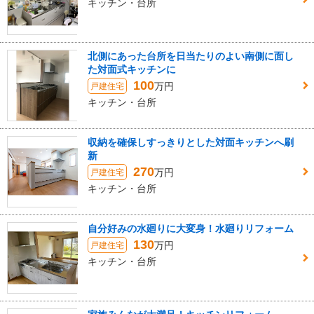
キッチン・台所
北側にあった台所を日当たりのよい南側に面し
た対面式キッチンに
100
万円
戸建住宅
キッチン・台所
収納を確保しすっきりとした対面キッチンへ刷
新
270
万円
戸建住宅
キッチン・台所
自分好みの水廻りに大変身！水廻りリフォーム
130
万円
戸建住宅
キッチン・台所