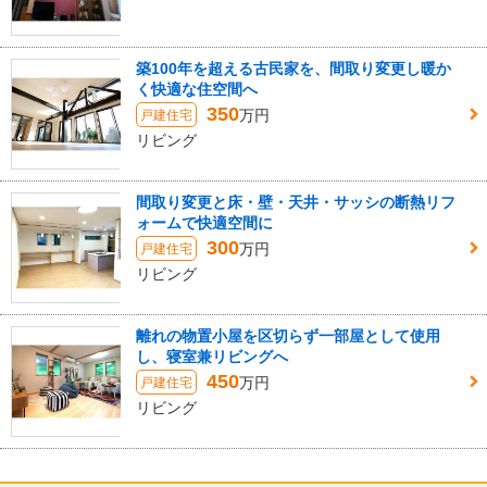
築100年を超える古民家を、間取り変更し暖か
く快適な住空間へ
350
万円
戸建住宅
リビング
間取り変更と床・壁・天井・サッシの断熱リフ
ォームで快適空間に
300
万円
戸建住宅
リビング
離れの物置小屋を区切らず一部屋として使用
し、寝室兼リビングへ
450
万円
戸建住宅
リビング