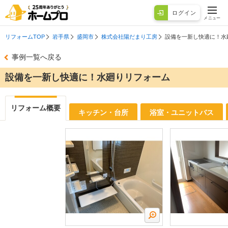
ログイン
メニュー
リフォームTOP
岩手県
盛岡市
株式会社陽だまり工房
設備を一新し快適に！水
事例一覧へ戻る
設備を一新し快適に！水廻りリフォーム
リフォーム概要
キッチン・台所
浴室・ユニットバス