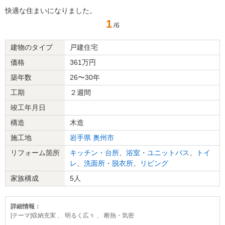
快適な住まいになりました。
1
/6
建物のタイプ
戸建住宅
価格
361万円
築年数
26〜30年
工期
２週間
竣工年月日
構造
木造
施工地
岩手県
奥州市
リフォーム箇所
キッチン・台所
、
浴室・ユニットバス
、
トイ
レ
、
洗面所・脱衣所
、
リビング
家族構成
5人
詳細情報：
[テーマ]収納充実 、 明るく広々 、 断熱・気密