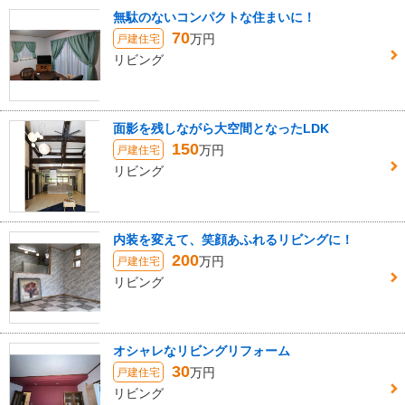
無駄のないコンパクトな住まいに！
70
万円
戸建住宅
リビング
面影を残しながら大空間となったLDK
150
万円
戸建住宅
リビング
内装を変えて、笑顔あふれるリビングに！
200
万円
戸建住宅
リビング
オシャレなリビングリフォーム
30
万円
戸建住宅
リビング