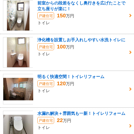
前室からの段差をなくし奥行きを広げたことで
立ち座りが楽に！
150
万円
戸建住宅
トイレ
浄化槽を設置しお手入れしやすい水洗トイレに
100
万円
戸建住宅
トイレ
明るく快適空間！トイレリフォーム
120
万円
戸建住宅
トイレ
水漏れ解決＋雰囲気も一新！トイレリフォーム
22
万円
戸建住宅
トイレ