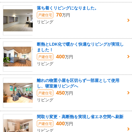
落ち着くリビングになりました。
70
万円
戸建住宅
リビング
断熱とLDK化で暖かく快適なリビングが実現し
ました！
400
万円
戸建住宅
リビング
離れの物置小屋を区切らず一部屋として使用
し、寝室兼リビングへ
450
万円
戸建住宅
リビング
間取り変更・高断熱を実現し省エネ空間へ刷新
400
万円
戸建住宅
リビング