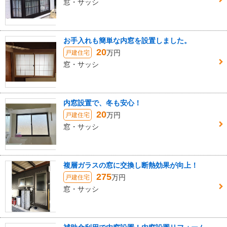
窓・サッシ
お手入れも簡単な内窓を設置しました。
20
万円
戸建住宅
窓・サッシ
内窓設置で、冬も安心！
20
万円
戸建住宅
窓・サッシ
複層ガラスの窓に交換し断熱効果が向上！
275
万円
戸建住宅
窓・サッシ