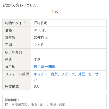
雰囲気が変わりました。
1
/5
建物のタイプ
戸建住宅
価格
945万円
築年数
30年以上
工期
２ヶ月
竣工年月日
構造
木造
施工地
岩手県
一関市
リフォーム箇所
キッチン・台所
、
リビング
、
外壁
、
窓・サッ
シ
家族構成
8人
詳細情報：
[テーマ]収納充実 、 明るく広々 、 断熱・気密