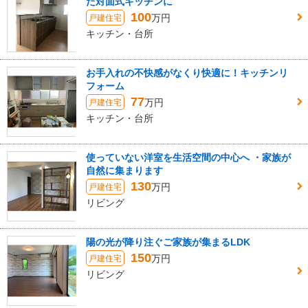
た対面式キッチンに
100
万円
戸建住宅
キッチン・台所
お手入れの不快感がなくり快適に！キッチンリ
フォーム
77
万円
戸建住宅
キッチン・台所
使っていない洋室を生活空間の中心へ ・家族が
自然に集まります
130
万円
戸建住宅
リビング
陽の光が降り注ぐご家族が集まるLDK
150
万円
戸建住宅
リビング