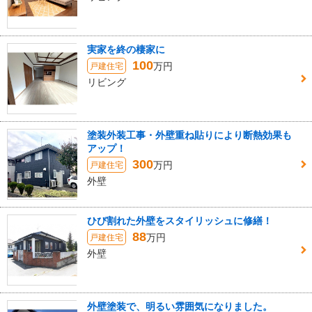
実家を終の棲家に
100
万円
戸建住宅
リビング
塗装外装工事・外壁重ね貼りにより断熱効果も
アップ！
300
万円
戸建住宅
外壁
ひび割れた外壁をスタイリッシュに修繕！
88
万円
戸建住宅
外壁
外壁塗装で、明るい雰囲気になりました。