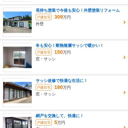
長持ち塗装で今後も安心！外壁塗装リフォーム
309
万円
戸建住宅
外壁
冬も安心！断熱複層サッシで暖かい！
150
万円
戸建住宅
窓・サッシ
サッシ改修で快適な生活に！
180
万円
戸建住宅
窓・サッシ
網戸を交換して、快適に！
5
万円
戸建住宅