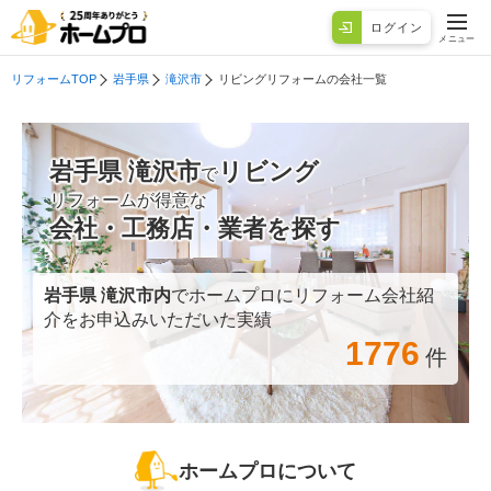
ログイン
メニュー
リフォームTOP
岩手県
滝沢市
リビングリフォームの会社一覧
岩手県 滝沢市
リビング
で
リフォームが得意な
会社・工務店・業者を探す
岩手県 滝沢市
内
でホームプロにリフォーム会社紹
介をお申込みいただいた実績
1776
件
ホームプロについて