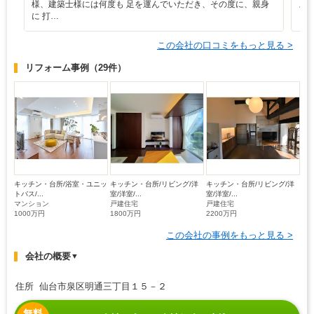
様、建築士様には何度も 足を運んでいただき、その度に、親身
ス
に 打…
この会社の口コミをもっと見る >
リフォーム事例
（29件）
キッチン・台所/浴室・ユニッ
キッチン・台所/リビング/洋
キッチン・台所/リビング/洋
トバス/...
室/洋室/...
室/洋室/...
マンション
戸建住宅
戸建住宅
1000万円
1800万円
2200万円
この会社の事例をもっと見る >
会社の概要
▼
住所 仙台市泉区明通三丁目１５－２
無料