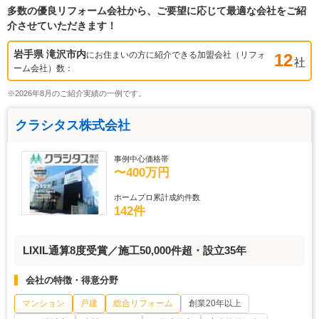
多数の優良リフォーム会社から、ご要望に応じて最適な会社をご紹
介させていただきます！
岩手県 滝沢市
内
にお住まいの方に紹介できる加盟会社（リフォ
12
社
ーム会社）数：
※2026年8月のご紹介実績の一例です。
クラシタス株式会社
事例中心価格帯
〜400万円
ホームプロ累計成約件数
142件
LIXIL通算8度受賞／施工50,000件超・設立35年
会社の特徴・得意分野
マンション
戸建
総合リフォーム
創業20年以上