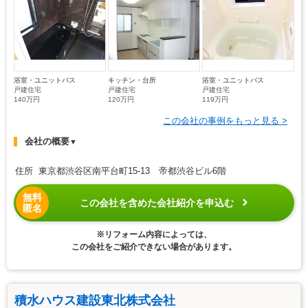
浴室・ユニットバス
キッチン・台所
浴室・ユニットバス
戸建住宅
戸建住宅
戸建住宅
140万円
120万円
119万円
この会社の事例をもっと見る >
会社の概要
▼
住所 東京都渋谷区南平台町15-13 帝都渋谷ビル6階
無料
この会社を含めた会社紹介を申込む
匿名
※リフォーム内容によっては、
この会社をご紹介できない場合があります。
積水ハウス建設東北株式会社