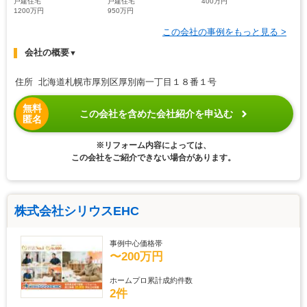
戸建住宅
戸建住宅
400万円
1200万円
950万円
この会社の事例をもっと見る >
会社の概要
▼
住所 北海道札幌市厚別区厚別南一丁目１８番１号
無料
この会社を含めた会社紹介を申込む
匿名
※リフォーム内容によっては、
この会社をご紹介できない場合があります。
株式会社シリウスEHC
事例中心価格帯
〜200万円
ホームプロ累計成約件数
2件