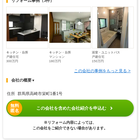
リフォーム事例
（3件）
キッチン・台所
キッチン・台所
浴室・ユニットバス
戸建住宅
マンション
戸建住宅
300万円
180万円
150万円
この会社の事例をもっと見る >
会社の概要
▼
住所 群馬県高崎市栄町1番1号
無料
この会社を含めた会社紹介を申込む
匿名
※リフォーム内容によっては、
この会社をご紹介できない場合があります。