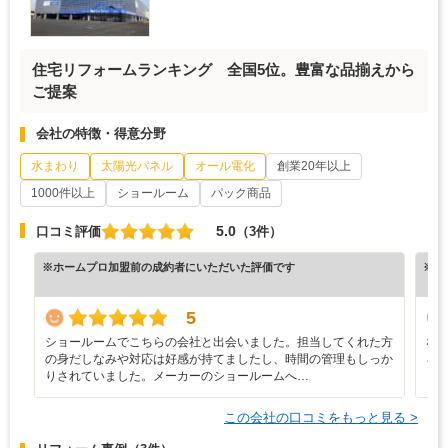
住宅リフォームランキング 全国5位。豊富な品揃えから
ご提案
会社の特徴・得意分野
水まわり
太陽光パネル
オール電化
創業20年以上
1000件以上
ショールーム
パック商品
5.0
口コミ評価
（3件）
※ホームプロ加盟前の成約者にいただいた評価です
※ホ
5
ショールームでこちらの会社と出会いました。担当してくれた方
な
の身だしなみや対応は好感が持てましたし、時間の管理もしっか
ろ
りされていました。メーカーのショールームへ…
と
この会社の口コミをもっと見る >