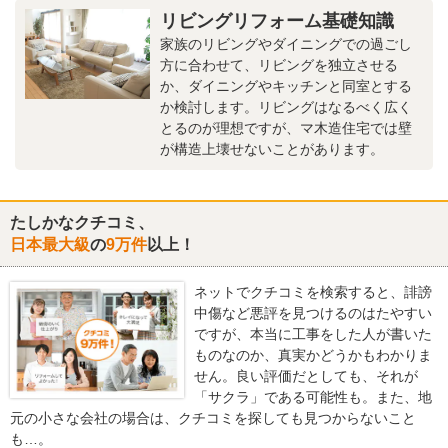
リビングリフォーム基礎知識
家族のリビングやダイニングでの過ごし
方に合わせて、リビングを独立させる
か、ダイニングやキッチンと同室とする
か検討します。リビングはなるべく広く
とるのが理想ですが、マ木造住宅では壁
が構造上壊せないことがあります。
たしかなクチコミ、
日本最大級
の
9万件
以上！
ネットでクチコミを検索すると、誹謗
中傷など悪評を見つけるのはたやすい
ですが、本当に工事をした人が書いた
ものなのか、真実かどうかもわかりま
せん。良い評価だとしても、それが
「サクラ」である可能性も。また、地
元の小さな会社の場合は、クチコミを探しても見つからないこと
も…。