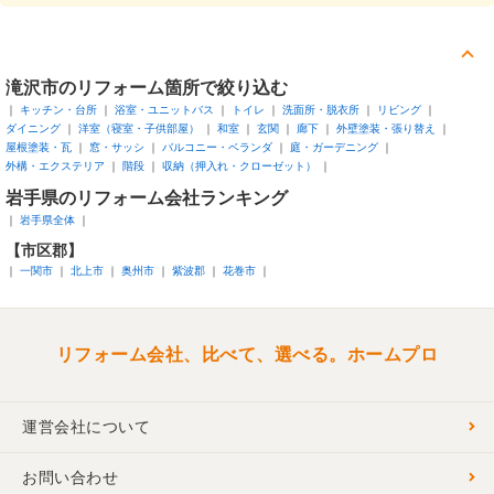
滝沢市
のリフォーム箇所で絞り込む
キッチン・台所
浴室・ユニットバス
トイレ
洗面所・脱衣所
リビング
ダイニング
洋室（寝室・子供部屋）
和室
玄関
廊下
外壁塗装・張り替え
屋根塗装・瓦
窓・サッシ
バルコニー・ベランダ
庭・ガーデニング
外構・エクステリア
階段
収納（押入れ・クローゼット）
岩手県
のリフォーム会社ランキング
岩手県全体
【市区郡】
一関市
北上市
奥州市
紫波郡
花巻市
リフォーム会社、比べて、選べる。ホームプロ
運営会社について
お問い合わせ