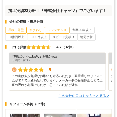
施工実績23万軒！『株式会社キャッツ』でございます！
会社の特徴・得意分野
屋根・外壁
水まわり
メンテナンス
創業20年以上
10億円以上
1000件以上
スピード見積り
地元密着
4.7
口コミ評価
（32件）
『満足のいく仕上がり』が良かった
『分
（60代／女性）
（6
5
この度は多少無理なお願いも対応いただき、要望通りのリフォー
大
ムができて大変満足しています。メーカー側の受注停止などで工
か
事の遅れが心配でしたが、思っていたほど遅れ…
この会社の口コミをもっと見る >
リフォーム事例
（85件）