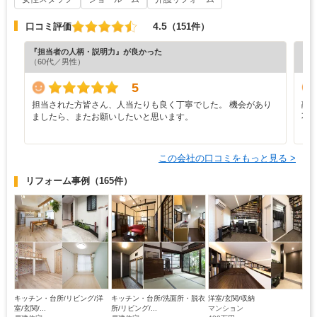
4.5
口コミ評価
（151件）
『担当者の人柄・説明力』が良かった
『担
（60代／男性）
（6
5
担当された方皆さん、人当たりも良く丁寧でした。 機会があり
融
ましたら、またお願いしたいと思います。
不
この会社の口コミをもっと見る >
リフォーム事例
（165件）
キッチン・台所/リビング/洋
キッチン・台所/洗面所・脱衣
洋室/玄関/収納
室/玄関/...
所/リビング/...
マンション