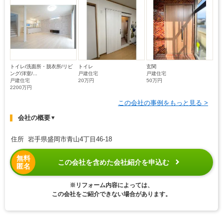
トイレ/洗面所・脱衣所/リビ
トイレ
玄関
ング/洋室/...
戸建住宅
戸建住宅
戸建住宅
20万円
50万円
2200万円
この会社の事例をもっと見る >
会社の概要
▼
住所 岩手県盛岡市青山4丁目46-18
無料
この会社を含めた会社紹介を申込む
匿名
※リフォーム内容によっては、
この会社をご紹介できない場合があります。