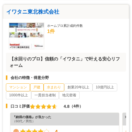
イワタニ東北株式会社
ホームプロ累計成約件数
1件
【水回りのプロ】信頼の「イワタニ」で叶える安心リフ
ォーム
会社の特徴・得意分野
マンション
戸建
水まわり
創業20年以上
10億円以上
1000件以上
一貫担当者制
地元密着
4.8
口コミ評価
（4件）
『納得の価格』が良かった
※ホ
（60代／男性）
4