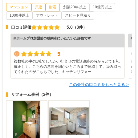
マンション
戸建
耐震
創業20年以上
10億円以上
1000件以上
アウトレット
スピード見積り
5.0
口コミ評価
（3件）
※ホームプロ加盟前の成約者にいただいた評価です
※ホ
5
複数社の中の1社でしたが、打合せの電話連絡の時からとても礼
自
儀正しく、こちらの意向を細かいところまで聴取して、汲み取っ
の
てくれたのがこちらでした。キッチンリフォー…
状
この会社の口コミをもっと見る >
リフォーム事例
（2件）