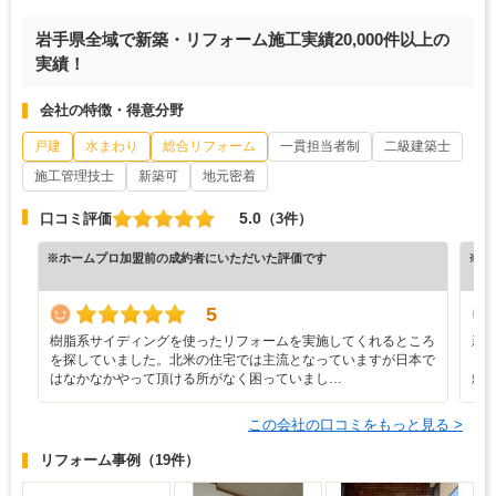
岩手県全域で新築・リフォーム施工実績20,000件以上の
実績！
会社の特徴・得意分野
戸建
水まわり
総合リフォーム
一貫担当者制
二級建築士
施工管理技士
新築可
地元密着
5.0
口コミ評価
（3件）
※ホームプロ加盟前の成約者にいただいた評価です
※ホ
5
樹脂系サイディングを使ったリフォームを実施してくれるところ
新
を探していました。北米の住宅では主流となっていますが日本で
り
はなかなかやって頂ける所がなく困っていまし…
頼
この会社の口コミをもっと見る >
リフォーム事例
（19件）