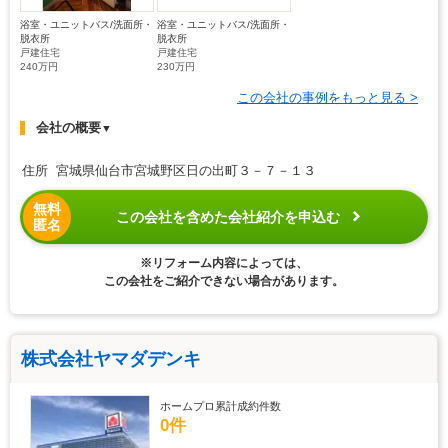
浴室・ユニットバス/洗面所・
浴室・ユニットバス/洗面所・
脱衣所
脱衣所
戸建住宅
戸建住宅
240万円
230万円
この会社の事例をもっと見る >
会社の概要
▼
住所 宮城県仙台市宮城野区日の出町３－７－１３
無料
この会社を含めた会社紹介を申込む
匿名
※リフォーム内容によっては、
この会社をご紹介できない場合があります。
株式会社ヤマダデンキ
ホームプロ累計成約件数
0件