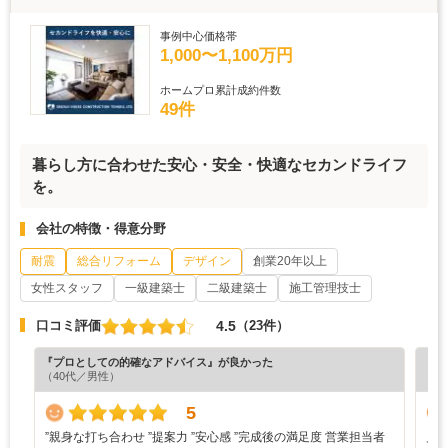
事例中心価格帯
1,000〜1,100万円
ホームプロ累計成約件数
49件
暮らし方に合わせた安心・安全・快適なセカンドライフ
を。
会社の特徴・得意分野
耐震
総合リフォーム
デザイン
創業20年以上
女性スタッフ
一級建築士
二級建築士
施工管理技士
4.5
口コミ評価
（23件）
『プロとしての的確なアドバイス』が良かった
『丁
（40代／男性）
（5
5
”‬親身な打ち合わせ ‪”‬提案力 ‪”‬安心感 ‪”‬完成後の満足度 営業担当者
見