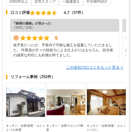
1000件以上
女性スタッフ
一級建築士
中古物件紹介
4.7
口コミ評価
（57件）
『納得の価格』が良かった
『丁
（50代／女性）
（6
5
低予算だったが、予算内で可能な施工を提案していただきまし
見
た。 作業員の方々の技術力による仕上がりはもちろん、担当者
ほ
の誠実な対応にも好感が持てました。
会
この会社の口コミをもっと見る >
リフォーム事例
（252件）
キッチン・台所/浴室・ユニッ
キッチン・台所/リビング/和
キッチン・台所/浴室・ユニッ
トバス/外壁
室
トバス/...