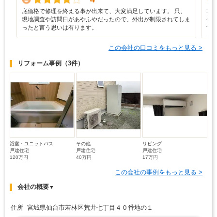
底価格で修理を終える事が出来て、大変満足しています。 只、
2
現地調査や訪問日があやふやだったので、外出が制限されてしま
修
ったと言う思いは有ります。
す
この会社の口コミをもっと見る >
リフォーム事例
（3件）
浴室・ユニットバス
その他
リビング
戸建住宅
戸建住宅
戸建住宅
120万円
40万円
17万円
この会社の事例をもっと見る >
会社の概要
▼
住所 宮城県仙台市若林区荒井七丁目４０番地の１