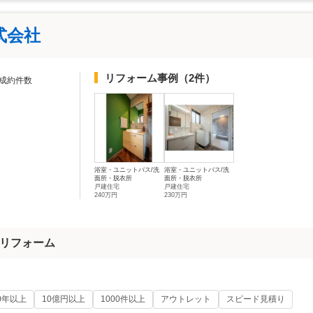
式会社
リフォーム事例
（2件）
成約件数
浴室・ユニットバス/洗
浴室・ユニットバス/洗
面所・脱衣所
面所・脱衣所
戸建住宅
戸建住宅
240万円
230万円
リフォーム
0年以上
10億円以上
1000件以上
アウトレット
スピード見積り