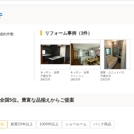
キ
リフォーム事例
（3件）
成約件数
キッチン・台所
キッチン・台所
浴室・ユニットバス
戸建住宅
マンション
戸建住宅
300万円
180万円
150万円
全国5位。豊富な品揃えからご提案
電化
創業20年以上
1000件以上
ショールーム
パック商品