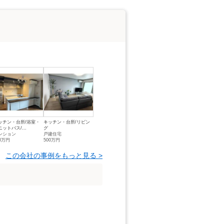
ッチン・台所/浴室・
キッチン・台所/リビン
ニットバス/...
グ
ンション
戸建住宅
00万円
500万円
この会社の事例をもっと見る >