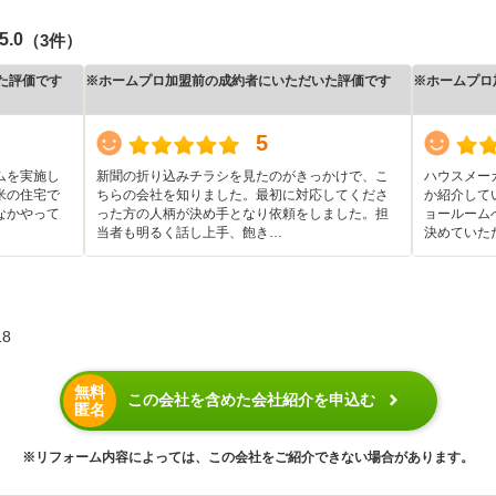
5.0
（3件）
た評価です
※ホームプロ加盟前の成約者にいただいた評価です
※ホームプロ
5
ムを実施し
新聞の折り込みチラシを見たのがきっかけで、こ
ハウスメー
米の住宅で
ちらの会社を知りました。最初に対応してくださ
か紹介して
なかやって
った方の人柄が決め手となり依頼をしました。担
ョールーム
当者も明るく話し上手、飽き…
決めていた
8
無料
この会社を含めた会社紹介を申込む
匿名
※リフォーム内容によっては、この会社をご紹介できない場合があります。