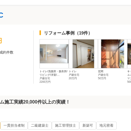
C
リフォーム事例
（19件）
円
成約件数
トイレ/洗面所・脱衣所/
トイレ
玄関
キ
リビング/洋室/...
戸建住宅
戸建住宅
ユ
戸建住宅
20万円
50万円
マ
2200万円
5
施工実績20,000件以上の実績！
一貫担当者制
二級建築士
施工管理技士
新築可
地元密着