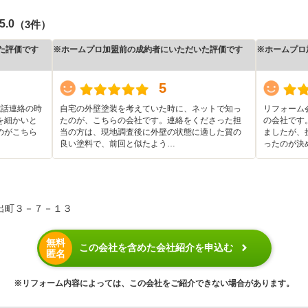
5.0
（3件）
た評価です
※ホームプロ加盟前の成約者にいただいた評価です
※ホームプロ
5
電話連絡の時
自宅の外壁塗装を考えていた時に、ネットで知っ
リフォーム
を細かいと
たのが、こちらの会社です。連絡をくださった担
の会社です
のがこちら
当の方は、現地調査後に外壁の状態に適した質の
ましたが、
良い塗料で、前回と似たよう…
ったのが決
出町３－７－１３
無料
この会社を含めた会社紹介を申込む
匿名
※リフォーム内容によっては、この会社をご紹介できない場合があります。