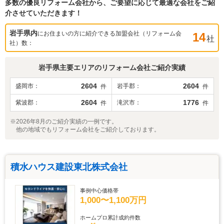
多数の優良リフォーム会社から、ご要望に応じて最適な会社をご紹
介させていただきます！
岩手県
内
にお住まいの方に紹介できる加盟会社（リフォーム会
14
社
社）数：
岩手県
主要エリアのリフォーム会社ご紹介実績
2604
2604
盛岡市
岩手郡
件
件
2604
1776
紫波郡
滝沢市
件
件
※2026年8月のご紹介実績の一例です。
他の地域でもリフォーム会社をご紹介しております。
積水ハウス建設東北株式会社
事例中心価格帯
1,000〜1,100万円
ホームプロ累計成約件数