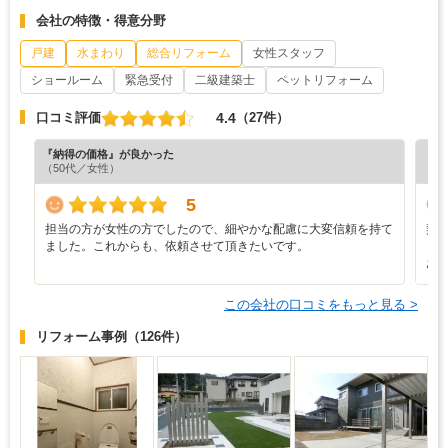
会社の特徴・得意分野
戸建
水まわり
総合リフォーム
女性スタッフ
ショールーム
緊急受付
二級建築士
ペットリフォーム
4.4
口コミ評価
（27件）
『納得の価格』が良かった
『納
（50代／女性）
（4
5
担当の方が女性の方でしたので、細やかな配慮に大変信頼を持て
契
ました。これからも、依頼させて頂きたいです。
も
お
この会社の口コミをもっと見る >
リフォーム事例
（126件）