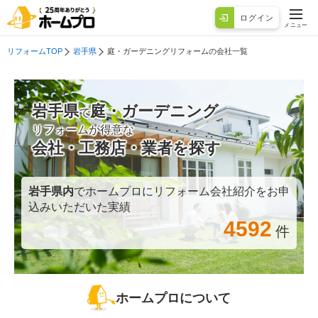
ログイン
メニュー
リフォームTOP
岩手県
庭・ガーデニングリフォームの会社一覧
岩手県
庭・ガーデニング
で
リフォームが得意な
会社・工務店・業者を探す
岩手県
内
でホームプロにリフォーム会社紹介をお申
込みいただいた実績
4592
件
ホームプロについて