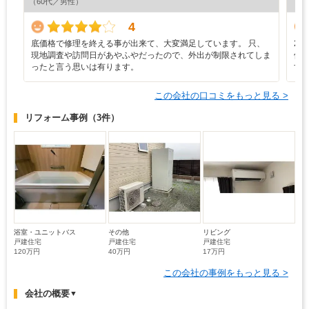
（60代／男性）
4
底価格で修理を終える事が出来て、大変満足しています。 只、
2
現地調査や訪問日があやふやだったので、外出が制限されてしま
修
ったと言う思いは有ります。
す
この会社の口コミをもっと見る >
リフォーム事例
（3件）
浴室・ユニットバス
その他
リビング
戸建住宅
戸建住宅
戸建住宅
120万円
40万円
17万円
この会社の事例をもっと見る >
会社の概要
▼