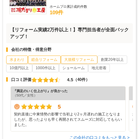
ホームプロ累計成約件数
109件
【リフォーム実績2万件以上！】専門担当者が全面バック
アップ！
会社の特徴・得意分野
水まわり
総合リフォーム
大規模リフォーム
創業20年以上
10億円以上
1000件以上
ショールーム
地元密着
4.5
口コミ評価
（40件）
『満足のいく仕上がり』が良かった
『丁
（50代／女性）
（6
5
契約直後に中東情勢の影響で当初より2ヶ月遅れの施工となりま
最
したが、思ったよりも早く再開されてスムーズに対応してもらい
れ
ました。
し
この会社の口コミをもっと見る >