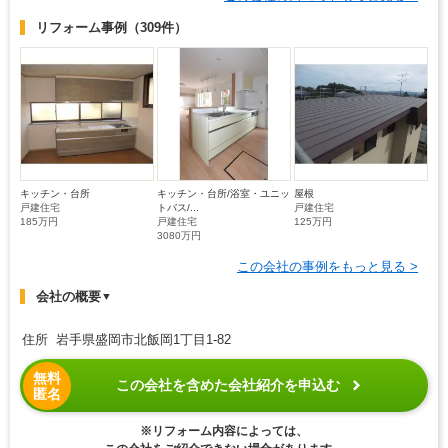
リフォーム事例
（309件）
キッチン・台所
キッチン・台所/浴室・ユニッ
屋根
戸建住宅
トバス/...
戸建住宅
185万円
戸建住宅
125万円
3080万円
この会社の事例をもっと見る >
会社の概要
▼
住所 岩手県盛岡市北飯岡1丁目1-82
無料
この会社を含めた会社紹介を申込む
匿名
※リフォーム内容によっては、