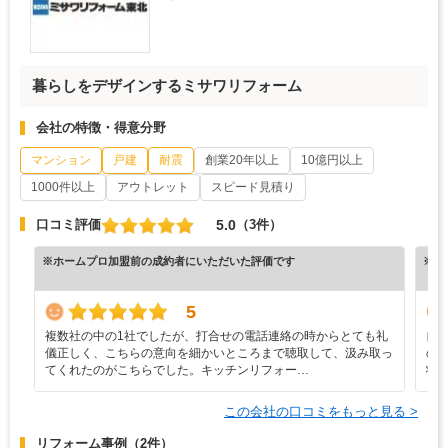
暮らしをデザインするミサワリフォーム
会社の特徴・得意分野
マンション
戸建
耐震
創業20年以上
10億円以上
1000件以上
アウトレット
スピード見積り
5.0
口コミ評価
（3件）
※ホームプロ加盟前の成約者にいただいた評価です
※ホ
5
複数社の中の1社でしたが、打合せの電話連絡の時からとても礼
自
儀正しく、こちらの意向を細かいところまで聴取して、汲み取っ
の
てくれたのがこちらでした。キッチンリフォー…
状
この会社の口コミをもっと見る >
リフォーム事例
（2件）