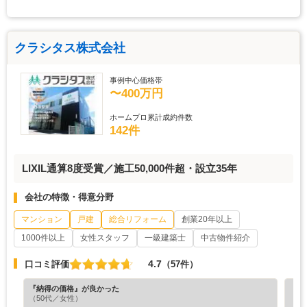
クラシタス株式会社
事例中心価格帯
〜400万円
ホームプロ累計成約件数
142件
LIXIL通算8度受賞／施工50,000件超・設立35年
会社の特徴・得意分野
マンション
戸建
総合リフォーム
創業20年以上
1000件以上
女性スタッフ
一級建築士
中古物件紹介
4.7
口コミ評価
（57件）
『納得の価格』が良かった
『丁
（50代／女性）
（6