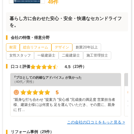
49件
暮らし方に合わせた安心・安全・快適なセカンドライフ
を。
会社の特徴・得意分野
耐震
総合リフォーム
デザイン
創業20年以上
女性スタッフ
一級建築士
二級建築士
施工管理技士
4.5
口コミ評価
（23件）
『プロとしての的確なアドバイス』が良かった
『丁
（40代／男性）
（5
5
”‬親身な打ち合わせ ‪”‬提案力 ‪”‬安心感 ‪”‬完成後の満足度 営業担当者
見
様、建築士様には何度も 足を運んでいただき、その度に、親身
ス
に 打…
この会社の口コミをもっと見る >
リフォーム事例
（29件）