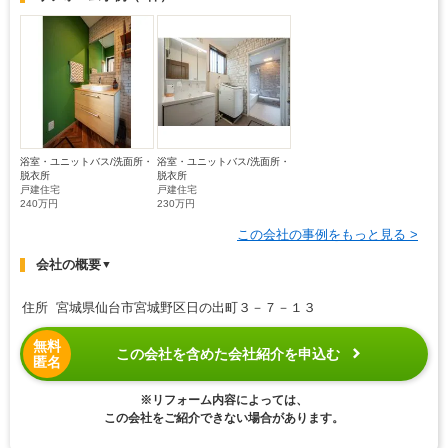
浴室・ユニットバス/洗面所・
浴室・ユニットバス/洗面所・
脱衣所
脱衣所
戸建住宅
戸建住宅
240万円
230万円
この会社の事例をもっと見る >
会社の概要
▼
住所 宮城県仙台市宮城野区日の出町３－７－１３
無料
この会社を含めた会社紹介を申込む
匿名
※リフォーム内容によっては、
この会社をご紹介できない場合があります。