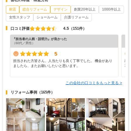
耐震
総合リフォーム
デザイン
創業20年以上
1000件以上
女性スタッフ
ショールーム
介護リフォーム
4.5
口コミ評価
（151件）
『担当者の人柄・説明力』が良かった
『担
（60代／男性）
（6
5
担当された方皆さん、人当たりも良く丁寧でした。 機会があり
融
ましたら、またお願いしたいと思います。
不
この会社の口コミをもっと見る >
リフォーム事例
（165件）