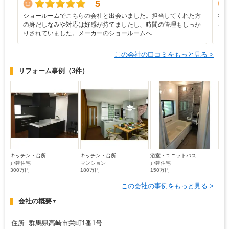
5
ショールームでこちらの会社と出会いました。担当してくれた方
な
の身だしなみや対応は好感が持てましたし、時間の管理もしっか
ろ
りされていました。メーカーのショールームへ…
と
この会社の口コミをもっと見る >
リフォーム事例
（3件）
キッチン・台所
キッチン・台所
浴室・ユニットバス
戸建住宅
マンション
戸建住宅
300万円
180万円
150万円
この会社の事例をもっと見る >
会社の概要
▼
住所 群馬県高崎市栄町1番1号