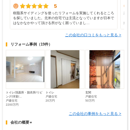
5
樹脂系サイディングを使ったリフォームを実施してくれるところ
新
を探していました。北米の住宅では主流となっていますが日本で
り
はなかなかやって頂ける所がなく困っていまし…
頼
この会社の口コミをもっと見る >
リフォーム事例
（19件）
トイレ/洗面所・脱衣所/リビ
トイレ
玄関
ング/洋室/...
戸建住宅
戸建住宅
戸建住宅
20万円
50万円
2200万円
この会社の事例をもっと見る >
会社の概要
▼