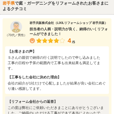
岩手県
で庭・ガーデニングをリフォームされたお客さまに
よるクチコミ
岩手共販株式会社（LIXILリフォームショップ 岩手共販）
担当者の人柄・説明力が良く、納得のいくリフォ
ームができました！
（70代／男性）
4
/5
【お客さまの声】
Ｓさんの親切で納得の行く説明でしたので申し込みました
工事の日程や予算の範囲内で工事も出来結果も満足してま
す。
【工事をした会社に決めた理由】
会社の紹介が1社だけで心配しましたが結果が良い会社にめぐ
り逢い感謝してます。
【リフォーム会社からの返答】
この度は弊社にご依頼いただきまことにありがとうございま
した。ご納得のいただける工事ができて本当によかったで