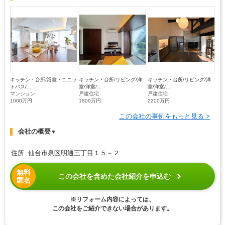
キッチン・台所/浴室・ユニッ
キッチン・台所/リビング/洋
キッチン・台所/リビング/洋
トバス/...
室/洋室/...
室/洋室/...
マンション
戸建住宅
戸建住宅
1000万円
1800万円
2200万円
この会社の事例をもっと見る >
会社の概要
▼
住所 仙台市泉区明通三丁目１５－２
無料
この会社を含めた会社紹介を申込む
匿名
※リフォーム内容によっては、
この会社をご紹介できない場合があります。