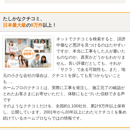
たしかなクチコミ、
日本最大級
の
9万件
以上！
ネットでクチコミを検索すると、誹謗
中傷など悪評を見つけるのはたやすい
ですが、本当に工事をした人が書いた
ものなのか、真実かどうかもわかりま
せん。良い評価だとしても、それが
「サクラ」である可能性も。また、地
元の小さな会社の場合は、クチコミを探しても見つからないこと
も…。
ホームプロのクチコミは、実際に工事を発注し、施工完了の確認が
とれたお客さまにお寄せいただく、体験にもとづいた信頼できる声
です
そのようなクチコミだけを、全国約1,100社分、累計9万件以上保有
し、公開しています。2001年から20年以上にわたりクチコミを集め
続けているホームプロならではの情報です。