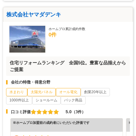
株式会社ヤマダデンキ
ホームプロ累計成約件数
0件
住宅リフォームランキング 全国5位。豊富な品揃えから
ご提案
会社の特徴・得意分野
水まわり
太陽光パネル
オール電化
創業20年以上
1000件以上
ショールーム
パック商品
5.0
口コミ評価
（3件）
※ホームプロ加盟前の成約者にいただいた評価です
※ホ