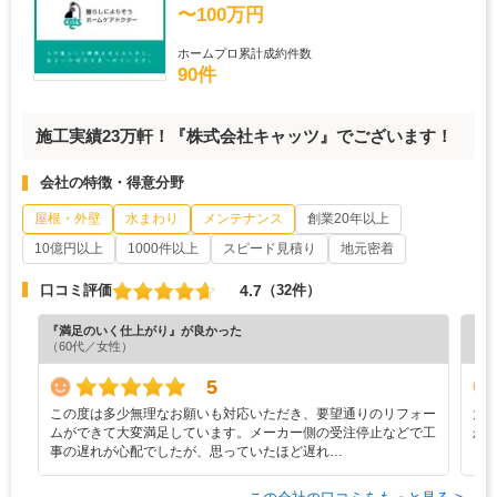
〜100万円
ホームプロ累計成約件数
90件
施工実績23万軒！『株式会社キャッツ』でございます！
会社の特徴・得意分野
屋根・外壁
水まわり
メンテナンス
創業20年以上
10億円以上
1000件以上
スピード見積り
地元密着
4.7
口コミ評価
（32件）
『満足のいく仕上がり』が良かった
『分
（60代／女性）
（6
5
この度は多少無理なお願いも対応いただき、要望通りのリフォー
大
ムができて大変満足しています。メーカー側の受注停止などで工
か
事の遅れが心配でしたが、思っていたほど遅れ…