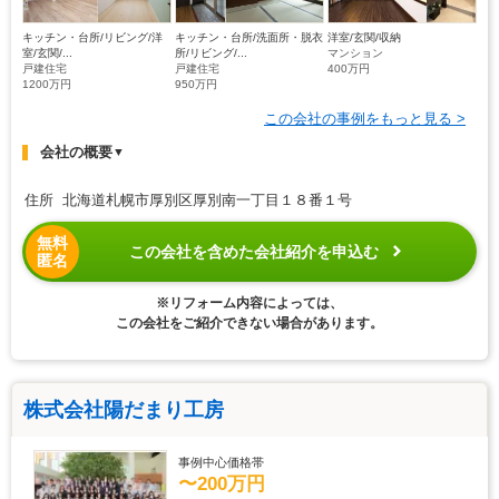
キッチン・台所/リビング/洋
キッチン・台所/洗面所・脱衣
洋室/玄関/収納
室/玄関/...
所/リビング/...
マンション
戸建住宅
戸建住宅
400万円
1200万円
950万円
この会社の事例をもっと見る >
会社の概要
▼
住所 北海道札幌市厚別区厚別南一丁目１８番１号
無料
この会社を含めた会社紹介を申込む
匿名
※リフォーム内容によっては、
この会社をご紹介できない場合があります。
株式会社陽だまり工房
事例中心価格帯
〜200万円