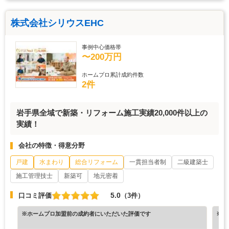
株式会社シリウスEHC
事例中心価格帯
〜200万円
ホームプロ累計成約件数
2件
岩手県全域で新築・リフォーム施工実績20,000件以上の
実績！
会社の特徴・得意分野
戸建
水まわり
総合リフォーム
一貫担当者制
二級建築士
施工管理技士
新築可
地元密着
5.0
口コミ評価
（3件）
※ホームプロ加盟前の成約者にいただいた評価です
※ホ