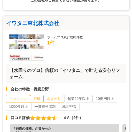
この会社をご紹介できない場合があります。
イワタニ東北株式会社
ホームプロ累計成約件数
1件
【水回りのプロ】信頼の「イワタニ」で叶える安心リフ
ォーム
会社の特徴・得意分野
マンション
戸建
水まわり
創業20年以上
10億円以上
1000件以上
一貫担当者制
地元密着
4.8
口コミ評価
（4件）
『納得の価格』が良かった
※ホ