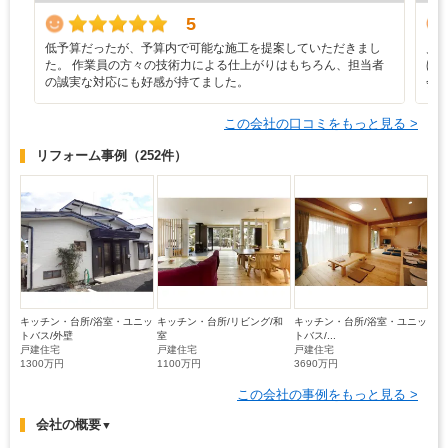
5
低予算だったが、予算内で可能な施工を提案していただきまし
見
た。 作業員の方々の技術力による仕上がりはもちろん、担当者
ほ
の誠実な対応にも好感が持てました。
会
この会社の口コミをもっと見る >
リフォーム事例
（252件）
キッチン・台所/浴室・ユニッ
キッチン・台所/リビング/和
キッチン・台所/浴室・ユニッ
トバス/外壁
室
トバス/...
戸建住宅
戸建住宅
戸建住宅
1300万円
1100万円
3690万円
この会社の事例をもっと見る >
会社の概要
▼