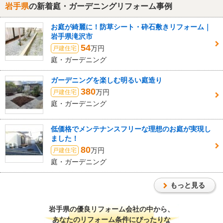
岩手県
の新着庭・ガーデニングリフォーム事例
お庭が綺麗に！防草シート・砕石敷きリフォーム｜
岩手県滝沢市
54
万円
戸建住宅
庭・ガーデニング
ガーデニングを楽しむ明るい庭造り
380
万円
戸建住宅
庭・ガーデニング
低価格でメンテナンスフリーな理想のお庭が実現し
ました！
80
万円
戸建住宅
庭・ガーデニング
もっと見る
岩手県
の優良リフォーム会社の中から、
あなたのリフォーム条件にぴったりな