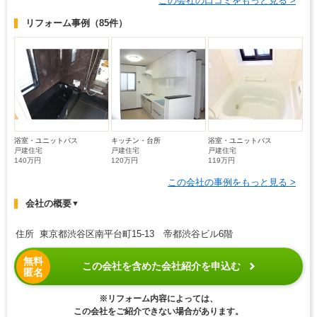
この会社の口コミをもっと見る >
リフォーム事例
（85件）
浴室・ユニットバス
キッチン・台所
浴室・ユニットバス
戸建住宅
戸建住宅
戸建住宅
140万円
120万円
119万円
この会社の事例をもっと見る >
会社の概要
▼
住所 東京都渋谷区南平台町15-13 帝都渋谷ビル6階
無料
この会社を含めた会社紹介を申込む
匿名
※リフォーム内容によっては、
この会社をご紹介できない場合があります。