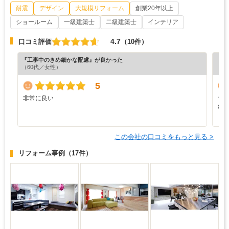
耐震
デザイン
大規模リフォーム
創業20年以上
ショールーム
一級建築士
二級建築士
インテリア
4.7
口コミ評価
（10件）
『工事中のきめ細かな配慮』が良かった
『充
（60代／女性）
（6
5
非常に良い
ち
総
し
この会社の口コミをもっと見る >
リフォーム事例
（17件）