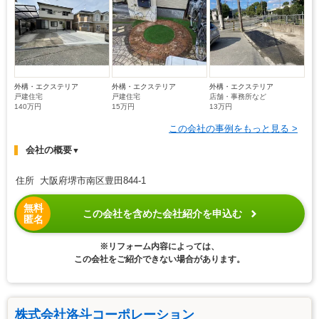
外構・エクステリア
外構・エクステリア
外構・エクステリア
戸建住宅
戸建住宅
店舗・事務所など
140万円
15万円
13万円
この会社の事例をもっと見る >
会社の概要
▼
住所 大阪府堺市南区豊田844-1
無料
この会社を含めた会社紹介を申込む
匿名
※リフォーム内容によっては、
この会社をご紹介できない場合があります。
株式会社洛斗コーポレーション