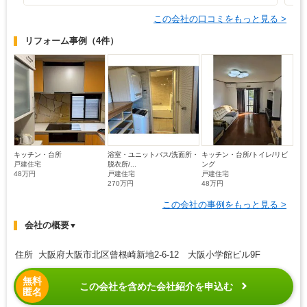
この会社の口コミをもっと見る >
リフォーム事例
（4件）
キッチン・台所
浴室・ユニットバス/洗面所・
キッチン・台所/トイレ/リビ
戸建住宅
脱衣所/...
ング
48万円
戸建住宅
戸建住宅
270万円
48万円
この会社の事例をもっと見る >
会社の概要
▼
住所 大阪府大阪市北区曾根崎新地2-6-12 大阪小学館ビル9F
無料
この会社を含めた会社紹介を申込む
匿名