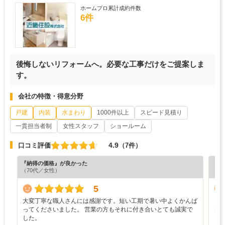
ホームプロ累計成約件数
6件
後悔しないリフォームへ。必要な工事だけをご提案しま
す。
会社の特徴・得意分野
戸建
内装
水まわり
1000件以上
スピード見積り
一貫担当者制
女性スタッフ
ショールーム
4.9
口コミ評価
（7件）
『納得の価格』が良かった
『担
（70代／女性）
（4
5
大変丁寧な職人さんには感謝です。短い工期で暑い中よくかんば
と
ってくださいました。 営業の方もそれに付き合いとても誠実で
良
した。