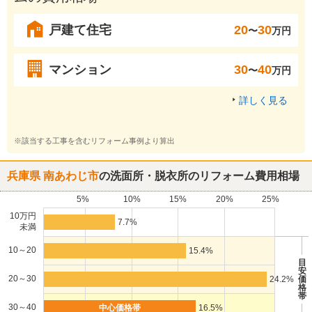
戸建て住宅
20
30
〜
万円
マンション
30
40
〜
万円
詳しく見る
※該当する工事を含むリフォーム事例より算出
兵庫県 南あわじ市
の洗面所・脱衣所のリフォーム費用相場
5%
10%
15%
20%
25%
10万円
7.7%
未満
10～20
15.4%
目
安
20～30
24.2%
価
格
帯
30～40
16.5%