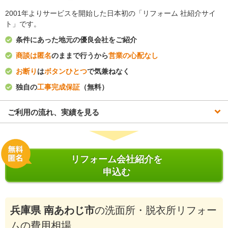
2001年よりサービスを開始した日本初の「リフォーム 社紹介サイ
ト」です。
条件にあった地元の優良会社をご紹介
商談は匿名
のままで行うから
営業の心配なし
お断り
は
ボタンひとつ
で気兼ねなく
独自の
工事完成保証
（無料）
ご利用の流れ、実績を見る
リフォーム会社紹介を
申込む
兵庫県 南あわじ市
の洗面所・脱衣所リフォー
ムの費用相場