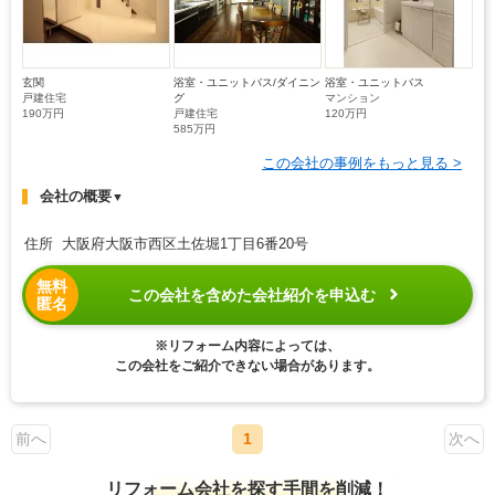
玄関
浴室・ユニットバス/ダイニン
浴室・ユニットバス
戸建住宅
グ
マンション
190万円
戸建住宅
120万円
585万円
この会社の事例をもっと見る >
会社の概要
▼
住所 大阪府大阪市西区土佐堀1丁目6番20号
無料
この会社を含めた会社紹介を申込む
匿名
※リフォーム内容によっては、
この会社をご紹介できない場合があります。
前へ
1
次へ
リフォーム会社を探す手間を削減！