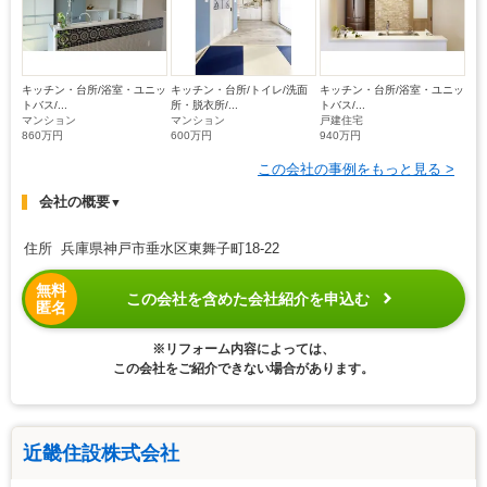
キッチン・台所/浴室・ユニッ
キッチン・台所/トイレ/洗面
キッチン・台所/浴室・ユニッ
トバス/...
所・脱衣所/...
トバス/...
マンション
マンション
戸建住宅
860万円
600万円
940万円
この会社の事例をもっと見る >
会社の概要
▼
住所 兵庫県神戸市垂水区東舞子町18-22
無料
この会社を含めた会社紹介を申込む
匿名
※リフォーム内容によっては、
この会社をご紹介できない場合があります。
近畿住設株式会社