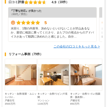
4.9
口コミ評価
（18件）
『丁寧な対応』が良かった
『丁
（60代／男性）
（6
5
水回り、1階の内装等、決めないといけないことが沢山あるな
自
か、親切に相談に乗ってくださり、またプロの視点からのアドバ
提
イスがあって順調に決めれたと感じました。自分…
け
この会社の口コミをもっと見る >
リフォーム事例
（79件）
キッチン・台所/浴室・ユニッ
キッチン・台所/リビング/玄
キッチン・台所/トイレ/洗面
トバス/...
関
所・脱衣所/...
戸建住宅
マンション
戸建住宅
3500万円
1100万円
850万円