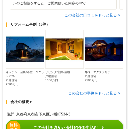
ンのご相談をすると、ご提案頂いた内容の中で…
ま
この会社の口コミをもっと見る >
リフォーム事例
（3件）
キッチン・台所/浴室・ユニッ
リビング/玄関/屋根
外構・エクステリア
トバス/...
戸建住宅
戸建住宅
戸建住宅
1300万円
2500万円
2500万円
この会社の事例をもっと見る >
会社の概要
▼
住所 京都府京都市下京区八幡町534-3
無料
この会社を含めた会社紹介を申込む