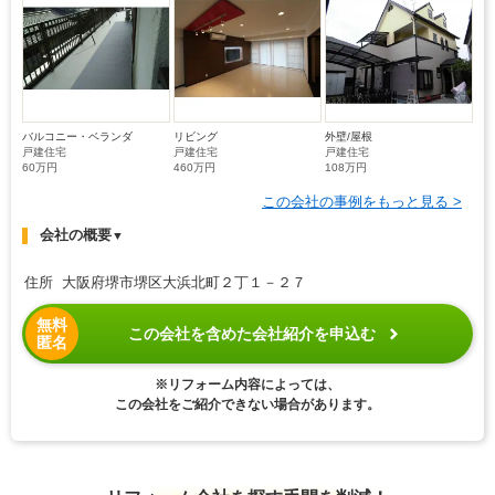
バルコニー・ベランダ
リビング
外壁/屋根
戸建住宅
戸建住宅
戸建住宅
60万円
460万円
108万円
この会社の事例をもっと見る >
会社の概要
▼
住所 大阪府堺市堺区大浜北町２丁１－２７
無料
この会社を含めた会社紹介を申込む
匿名
※リフォーム内容によっては、
この会社をご紹介できない場合があります。