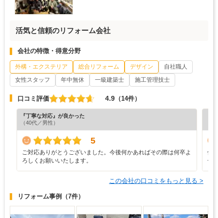
活気と信頼のリフォーム会社
会社の特徴・得意分野
外構・エクステリア
総合リフォーム
デザイン
自社職人
女性スタッフ
年中無休
一級建築士
施工管理技士
4.9
口コミ評価
（14件）
『丁寧な対応』が良かった
『満
（40代／男性）
（6
5
ご対応ありがとうございました。今後何かあればその際は何卒よ
修
ろしくお願いいたします。
一
この会社の口コミをもっと見る >
リフォーム事例
（7件）