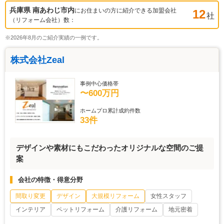
兵庫県 南あわじ市
内
にお住まいの方に紹介できる加盟会社
12
社
（リフォーム会社）数：
※2026年8月のご紹介実績の一例です。
株式会社Zeal
事例中心価格帯
〜600万円
ホームプロ累計成約件数
33件
デザインや素材にもこだわったオリジナルな空間のご提
案
会社の特徴・得意分野
間取り変更
デザイン
大規模リフォーム
女性スタッフ
インテリア
ペットリフォーム
介護リフォーム
地元密着