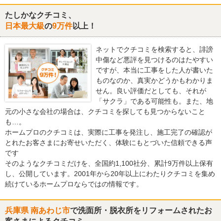
たしかなクチコミ、
日本最大級
の
9万件
以上！
ネットでクチコミを検索すると、誹謗
中傷など悪評を見つけるのはたやすい
ですが、本当に工事をした人が書いた
ものなのか、真実かどうかもわかりま
せん。良い評価だとしても、それが
「サクラ」である可能性も。また、地
元の小さな会社の場合は、クチコミを探しても見つからないこと
も…。
ホームプロのクチコミは、実際に工事を発注し、施工完了の確認が
とれたお客さまにお寄せいただく、体験にもとづいた信頼できる声
です
そのようなクチコミだけを、全国約1,100社分、累計9万件以上保有
し、公開しています。2001年から20年以上にわたりクチコミを集め
続けているホームプロならではの情報です。
兵庫県 南あわじ市
で洗面所・脱衣所をリフォームされたお