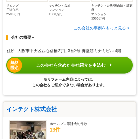
リビング
キッチン・台所
キッチン・台所/洗面所・脱衣
戸建住宅
マンション
所
2500万円
1500万円
マンション
3500万円
この会社の事例をもっと見る >
会社の概要
▼
住所 大阪市中央区西心斎橋2丁目3番2号 御堂筋ミナミビル 4階
無料
この会社を含めた会社紹介を申込む
匿名
※リフォーム内容によっては、
この会社をご紹介できない場合があります。
インテクト株式会社
ホームプロ累計成約件数
13件