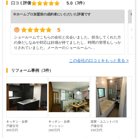
5.0
口コミ評価
（3件）
※ホームプロ加盟前の成約者にいただいた評価です
※ホ
5
ショールームでこちらの会社と出会いました。担当してくれた方
な
の身だしなみや対応は好感が持てましたし、時間の管理もしっか
ろ
りされていました。メーカーのショールームへ…
と
この会社の口コミをもっと見る >
リフォーム事例
（3件）
キッチン・台所
キッチン・台所
浴室・ユニットバス
戸建住宅
マンション
戸建住宅
300万円
180万円
150万円