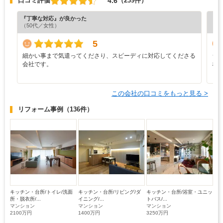
4.6
口コミ評価
（239件）
『丁寧な対応』が良かった
『分
（50代／女性）
（6
5
細かい事まで気遣ってくださり、スピーディに対応してくださる
シ
会社です。
な
この会社の口コミをもっと見る >
リフォーム事例
（136件）
キッチン・台所/トイレ/洗面
キッチン・台所/リビング/ダ
キッチン・台所/浴室・ユニッ
所・脱衣所/...
イニング/...
トバス/...
マンション
マンション
マンション
2100万円
1400万円
3250万円