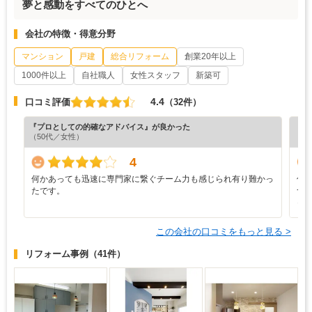
夢と感動をすべてのひとへ
会社の特徴・得意分野
マンション
戸建
総合リフォーム
創業20年以上
1000件以上
自社職人
女性スタッフ
新築可
4.4
口コミ評価
（32件）
『プロとしての的確なアドバイス』が良かった
『担
（50代／女性）
（4
4
何かあっても迅速に専門家に繋ぐチーム力も感じられ有り難かっ
信
たです。
つ
っ
この会社の口コミをもっと見る >
リフォーム事例
（41件）