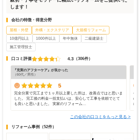
します！
会社の特徴・得意分野
屋根・外壁
外構・エクステリア
大規模リフォーム
10億円以上
1000件以上
年中無休
二級建築士
施工管理技士
4.3
口コミ評価
（306件）
『充実のアフターケア』が良かった
『納
（60代／男性）
（7
5
完全分業で完工まで１ヶ月以上要した所は、改善点ではと思いま
各
した。 完工後の料金一括支払いは、安心して工事を依頼でとて
の
も良いと思いました。 実家のリフォーム…
に
この会社の口コミをもっと見る >
リフォーム事例
（52件）