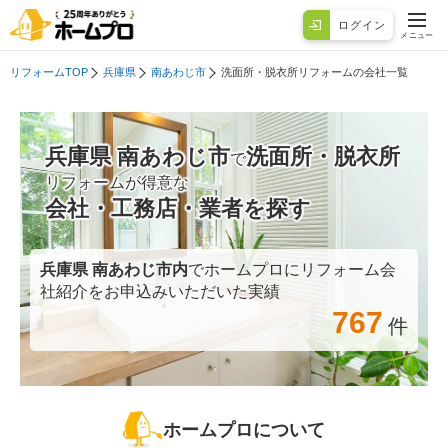
ログイン
メニュー
リフォームTOP
兵庫県
南あわじ市
洗面所・脱衣所リフォームの会社一覧
兵庫県 南あわじ市
洗面所・脱衣所
で
リフォームが得意な
会社・工務店・業者を探す
兵庫県 南あわじ市
内
でホームプロにリフォーム会
社紹介をお申込みいただいた実績
767
件
ホームプロについて