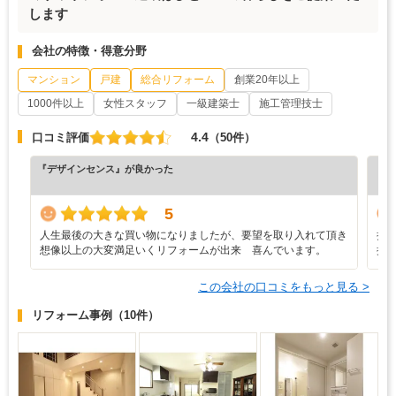
します
会社の特徴・得意分野
マンション
戸建
総合リフォーム
創業20年以上
1000件以上
女性スタッフ
一級建築士
施工管理技士
4.4
口コミ評価
（50件）
『デザインセンス』が良かった
『担
（7
5
人生最後の大きな買い物になりましたが、要望を取り入れて頂き
担
想像以上の大変満足いくリフォームが出来 喜んでいます。
抜
この会社の口コミをもっと見る >
リフォーム事例
（10件）