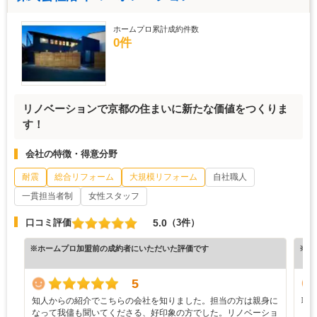
ホームプロ累計成約件数
0件
リノベーションで京都の住まいに新たな価値をつくりま
す！
会社の特徴・得意分野
耐震
総合リフォーム
大規模リフォーム
自社職人
一貫担当者制
女性スタッフ
5.0
口コミ評価
（3件）
※ホームプロ加盟前の成約者にいただいた評価です
※ホ
5
知人からの紹介でこちらの会社を知りました。担当の方は親身に
職
なって我儘も聞いてくださる、好印象の方でした。リノベーショ
し