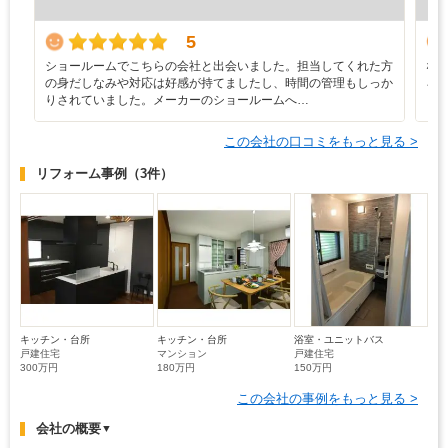
5
ショールームでこちらの会社と出会いました。担当してくれた方
な
の身だしなみや対応は好感が持てましたし、時間の管理もしっか
ろ
りされていました。メーカーのショールームへ…
と
この会社の口コミをもっと見る >
リフォーム事例
（3件）
キッチン・台所
キッチン・台所
浴室・ユニットバス
戸建住宅
マンション
戸建住宅
300万円
180万円
150万円
この会社の事例をもっと見る >
会社の概要
▼