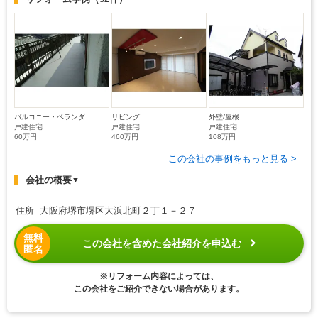
バルコニー・ベランダ
リビング
外壁/屋根
戸建住宅
戸建住宅
戸建住宅
60万円
460万円
108万円
この会社の事例をもっと見る >
会社の概要
▼
住所 大阪府堺市堺区大浜北町２丁１－２７
無料
この会社を含めた会社紹介を申込む
匿名
※リフォーム内容によっては、
この会社をご紹介できない場合があります。