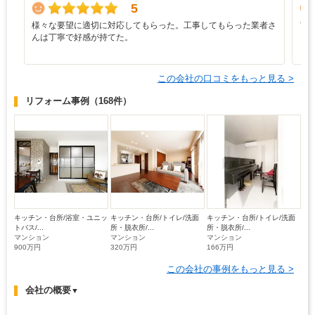
5
様々な要望に適切に対応してもらった。工事してもらった業者さ
ア
んは丁寧で好感が持てた。
この会社の口コミをもっと見る >
リフォーム事例
（168件）
キッチン・台所/浴室・ユニッ
キッチン・台所/トイレ/洗面
キッチン・台所/トイレ/洗面
トバス/...
所・脱衣所/...
所・脱衣所/...
マンション
マンション
マンション
900万円
320万円
166万円
この会社の事例をもっと見る >
会社の概要
▼