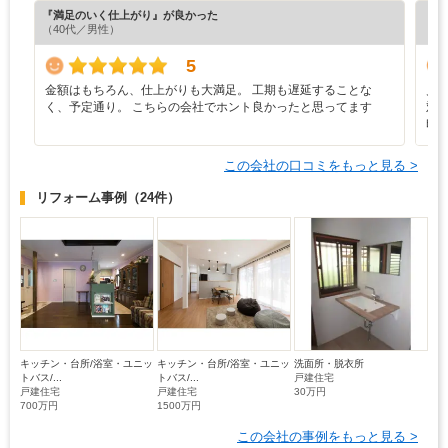
『満足のいく仕上がり』が良かった
『担
（40代／男性）
（4
5
金額はもちろん、仕上がりも大満足。 工期も遅延することな
見
く、予定通り。 こちらの会社でホント良かったと思ってます
対
印
この会社の口コミをもっと見る >
リフォーム事例
（24件）
キッチン・台所/浴室・ユニッ
キッチン・台所/浴室・ユニッ
洗面所・脱衣所
トバス/...
トバス/...
戸建住宅
戸建住宅
戸建住宅
30万円
700万円
1500万円
この会社の事例をもっと見る >