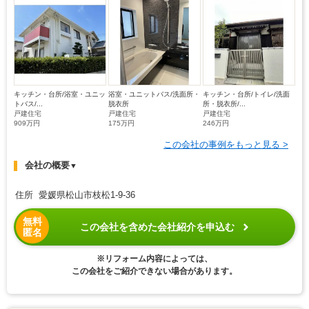
キッチン・台所/浴室・ユニッ
浴室・ユニットバス/洗面所・
キッチン・台所/トイレ/洗面
トバス/...
脱衣所
所・脱衣所/...
戸建住宅
戸建住宅
戸建住宅
909万円
175万円
246万円
この会社の事例をもっと見る >
会社の概要
▼
住所 愛媛県松山市枝松1-9-36
無料
この会社を含めた会社紹介を申込む
匿名
※リフォーム内容によっては、
この会社をご紹介できない場合があります。