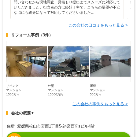
問い合わせから現地調査、見積もり提出までスムーズに対応して
他
いただきました。担当者の方は終始丁寧で、こちらの要望や不安
た
な点にも親身になって対応してくださいました…
この会社の口コミをもっと見る >
リフォーム事例
（3件）
リビング
外壁
屋根
マンション
マンション
マンション
1500万円
15000万円
550万円
この会社の事例をもっと見る >
会社の概要
▼
住所 愛媛県松山市宮西1丁目5-24宮西K’sビル4階