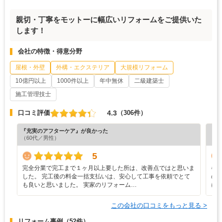
親切・丁寧をモットーに幅広いリフォームをご提供いた
します！
会社の特徴・得意分野
屋根・外壁
外構・エクステリア
大規模リフォーム
10億円以上
1000件以上
年中無休
二級建築士
施工管理技士
4.3
口コミ評価
（306件）
『充実のアフターケア』が良かった
『納
（60代／男性）
（7
5
完全分業で完工まで１ヶ月以上要した所は、改善点ではと思いま
各
した。 完工後の料金一括支払いは、安心して工事を依頼でとて
の
も良いと思いました。 実家のリフォーム…
に
この会社の口コミをもっと見る >
リフォーム事例
（52件）