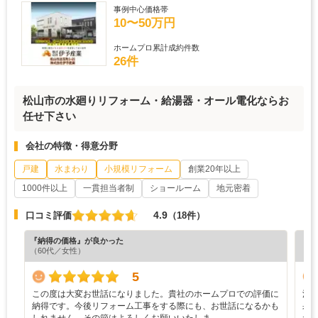
事例中心価格帯
10〜50万円
ホームプロ累計成約件数
26件
松山市の水廻りリフォーム・給湯器・オール電化ならお
任せ下さい
会社の特徴・得意分野
戸建
水まわり
小規模リフォーム
創業20年以上
1000件以上
一貫担当者制
ショールーム
地元密着
4.9
口コミ評価
（18件）
『納得の価格』が良かった
『納
（60代／女性）
（3
5
この度は大変お世話になりました。貴社のホームプロでの評価に
浴
納得です。今後リフォーム工事をする際にも、お世話になるかも
果