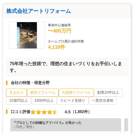
株式会社アートリフォーム
事例中心価格帯
〜400万円
ホームプロ累計成約件数
4,110件
75年培った技術で、理想の住まいづくりをお手伝いしま
す。
会社の特徴・得意分野
水まわり
総合リフォーム
大規模リフォーム
創業20年以上
10億円以上
1000件以上
スピード見積り
一貫担当者制
4.5
口コミ評価
（1,882件）
『プロとしての的確なアドバイス』が良かった
『担
（70代／男性）
（3