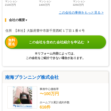
マンション
マンション
マンション
2100万円
1400万円
3250万円
この会社の事例をもっと見る >
会社の概要
▼
住所 【本社】大阪府豊中市新千里西町１丁目１番４号
無料
この会社を含めた会社紹介を申込む
匿名
※リフォーム内容によっては、
この会社をご紹介できない場合があります。
南海プランニング株式会社
事例中心価格帯
〜100万円
ホームプロ累計成約件数
616件