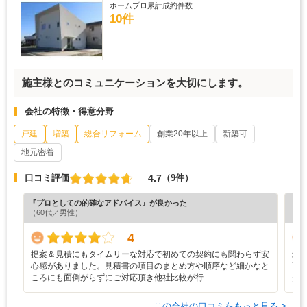
ホームプロ累計成約件数
10件
施主様とのコミュニケーションを大切にします。
会社の特徴・得意分野
戸建
増築
総合リフォーム
創業20年以上
新築可
地元密着
4.7
口コミ評価
（9件）
『プロとしての的確なアドバイス』が良かった
『納
（60代／男性）
（6
4
提案＆見積にもタイムリーな対応で初めての契約にも関わらず安
筑
心感がありました。見積書の項目のまとめ方や順序など細かなと
面
ころにも面倒がらずにご対応頂き他社比較が行…
費
この会社の口コミをもっと見る >