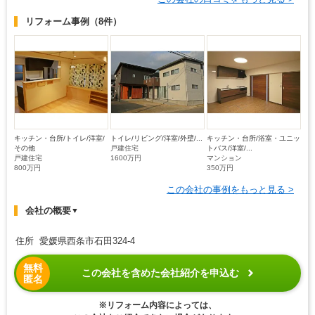
リフォーム事例
（8件）
キッチン・台所/トイレ/洋室/
トイレ/リビング/洋室/外壁/...
キッチン・台所/浴室・ユニッ
その他
戸建住宅
トバス/洋室/...
戸建住宅
1600万円
マンション
800万円
350万円
この会社の事例をもっと見る >
会社の概要
▼
住所 愛媛県西条市石田324-4
無料
この会社を含めた会社紹介を申込む
匿名
※リフォーム内容によっては、