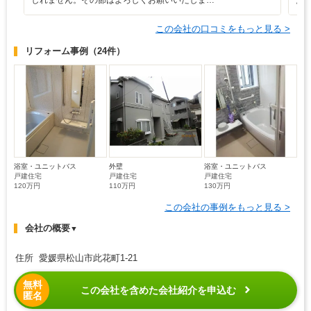
しれません。その節はよろしくお願いいたしま…
た
この会社の口コミをもっと見る >
リフォーム事例
（24件）
浴室・ユニットバス
外壁
浴室・ユニットバス
戸建住宅
戸建住宅
戸建住宅
120万円
110万円
130万円
この会社の事例をもっと見る >
会社の概要
▼
住所 愛媛県松山市此花町1-21
無料
この会社を含めた会社紹介を申込む
匿名