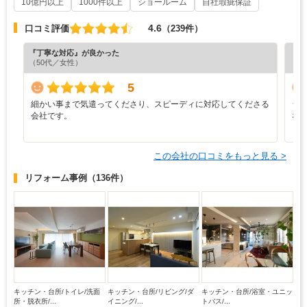
10億円以上
1000件以上
ショールーム
自社瑕疵保証
4.6
口コミ評価
（239件）
『丁寧な対応』が良かった
『分
（50代／女性）
（6
5
細かい事まで気遣ってくださり、スピーディに対応してくださる
シ
会社です。
な
この会社の口コミをもっと見る >
リフォーム事例
（136件）
キッチン・台所/トイレ/洗面
キッチン・台所/リビング/ダ
キッチン・台所/浴室・ユニッ
所・脱衣所/...
イニング/...
トバス/...