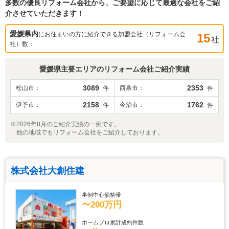
多数の優良リフォーム会社から、ご要望に応じて最適な会社をご紹
介させていただきます！
愛媛県
内
にお住まいの方に紹介できる加盟会社（リフォーム会
15
社
社）数：
愛媛県
主要エリアのリフォーム会社ご紹介実績
3089
2353
松山市
西条市
件
件
2158
1762
伊予市
今治市
件
件
※2026年8月のご紹介実績の一例です。
他の地域でもリフォーム会社をご紹介しております。
株式会社大創住建
事例中心価格帯
〜200万円
ホームプロ累計成約件数