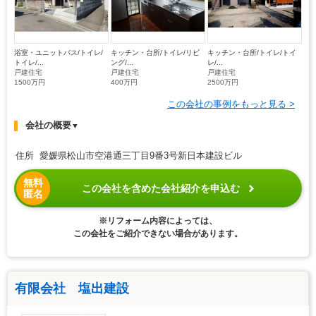
浴室・ユニットバス/トイレ/
キッチン・台所/トイレ/リビ
キッチン・台所/トイレ/トイ
トイレ/...
ング/...
レ/...
戸建住宅
戸建住宅
戸建住宅
1500万円
400万円
2500万円
この会社の事例をもっと見る >
会社の概要
▼
住所 愛媛県松山市空港通三丁目9番3号新日本建設ビル
無料
この会社を含めた会社紹介を申込む
匿名
※リフォーム内容によっては、
この会社をご紹介できない場合があります。
有限会社 塩出建設