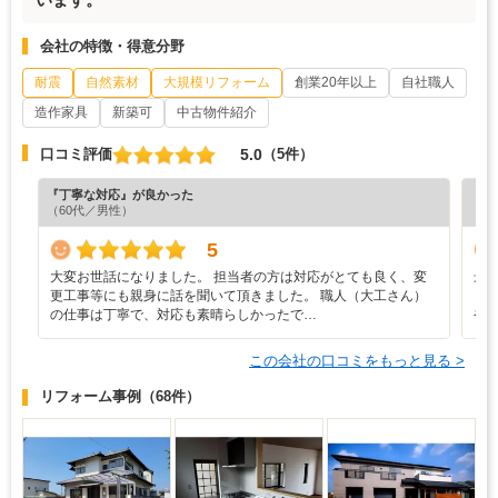
会社の特徴・得意分野
耐震
自然素材
大規模リフォーム
創業20年以上
自社職人
造作家具
新築可
中古物件紹介
5.0
口コミ評価
（5件）
『丁寧な対応』が良かった
『担
（60代／男性）
（4
5
大変お世話になりました。 担当者の方は対応がとても良く、変
最
更工事等にも親身に話を聞いて頂きました。 職人（大工さん）
し
の仕事は丁寧で、対応も素晴らしかったで…
や
この会社の口コミをもっと見る >
リフォーム事例
（68件）