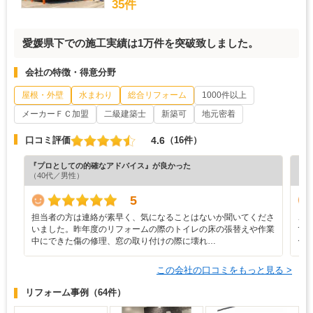
35件
愛媛県下での施工実績は1万件を突破致しました。
会社の特徴・得意分野
屋根・外壁
水まわり
総合リフォーム
1000件以上
メーカーＦＣ加盟
二級建築士
新築可
地元密着
4.6
口コミ評価
（16件）
『プロとしての的確なアドバイス』が良かった
『プ
（40代／男性）
（5
5
担当者の方は連絡が素早く、気になることはないか聞いてくださ
こ
いました。昨年度のリフォームの際のトイレの床の張替えや作業
で
中にできた傷の修理、窓の取り付けの際に壊れ…
ー
この会社の口コミをもっと見る >
リフォーム事例
（64件）