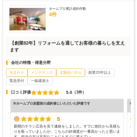
ホームプロ累計成約件数
4件
【創業82年】リフォームを通してお客様の暮らしを支え
ます
会社の特徴・得意分野
水まわり
メンテナンス
太陽光パネル
創業20年以上
緊急受付
一級建築士
5.0
口コミ評価
（3件）
※ホームプロ加盟前の成約者にいただいた評価です
※ホ
5
新聞のチラシ広告を見て連絡をしました。すでに他社から見積も
水
りを取っていましたが、こちらの好感度が一番高かったと思いま
タ
す。担当の方は不安なことにもすぐに答えてい…
長