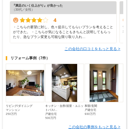
『満足のいく仕上がり』が良かった
『丁
（30代／女性）
（5
4
・こちらの要望に対し、色々提示してもらいプランを考えること
世
ができた。 ・こちらが気になることもきちんと説明してもらっ
容
たり、急なプラン変更も可能な限り取り入れ…
ロ
この会社の口コミをもっと見る >
リフォーム事例
（7件）
リビング/ダイニング
キッチン・台所/浴室・ユニッ
和室/玄関
マンション
トバス/...
戸建住宅
250万円
戸建住宅
930万円
500万円
この会社の事例をもっと見る >