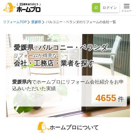
ログイン
メニュー
リフォームTOP
愛媛県
バルコニー・ベランダのリフォームの会社一覧
愛媛県
バルコニー・ベランダ
で
リフォームが得意な
会社・工務店・業者を探す
愛媛県
内
でホームプロにリフォーム会社紹介をお申
込みいただいた実績
4655
件
ホームプロについて