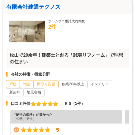
有限会社建通テクノス
ホームプロ累計成約件数
2件
松山で20余年！建築士と創る「誠実リフォーム」で理想
の住まい
会社の特徴・得意分野
戸建
増築
間取り変更
創業20年以上
インテリア
新築可
地元密着
5.0
口コミ評価
（5件）
『納得の価格』が良かった
『丁
（40代／男性）
（3
5