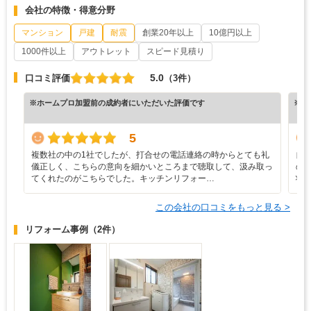
会社の特徴・得意分野
マンション
戸建
耐震
創業20年以上
10億円以上
1000件以上
アウトレット
スピード見積り
5.0
口コミ評価
（3件）
※ホームプロ加盟前の成約者にいただいた評価です
※ホ
5
複数社の中の1社でしたが、打合せの電話連絡の時からとても礼
自
儀正しく、こちらの意向を細かいところまで聴取して、汲み取っ
の
てくれたのがこちらでした。キッチンリフォー…
状
この会社の口コミをもっと見る >
リフォーム事例
（2件）