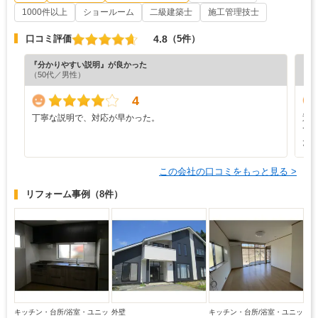
1000件以上
ショールーム
二級建築士
施工管理技士
4.8
口コミ評価
（5件）
『分かりやすい説明』が良かった
『プ
（50代／男性）
4
丁寧な説明で、対応が早かった。
迅
て
た
この会社の口コミをもっと見る >
リフォーム事例
（8件）
キッチン・台所/浴室・ユニッ
外壁
キッチン・台所/浴室・ユニッ