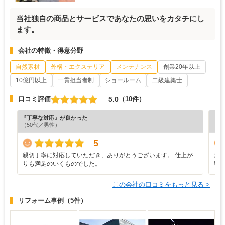
当社独自の商品とサービスであなたの思いをカタチにし
ます。
会社の特徴・得意分野
自然素材
外構・エクステリア
メンテナンス
創業20年以上
10億円以上
一貫担当者制
ショールーム
二級建築士
5.0
口コミ評価
（10件）
『丁寧な対応』が良かった
『分
（50代／男性）
（6
5
親切丁寧に対応していただき、ありがとうございます。 仕上が
契
りも満足のいくものでした。
職
この会社の口コミをもっと見る >
リフォーム事例
（5件）