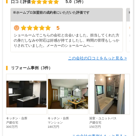
5.0
口コミ評価
（3件）
※ホームプロ加盟前の成約者にいただいた評価です
※ホ
5
ショールームでこちらの会社と出会いました。担当してくれた方
な
の身だしなみや対応は好感が持てましたし、時間の管理もしっか
ろ
りされていました。メーカーのショールームへ…
と
この会社の口コミをもっと見る >
リフォーム事例
（3件）
キッチン・台所
キッチン・台所
浴室・ユニットバス
戸建住宅
マンション
戸建住宅
300万円
180万円
150万円