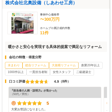
株式会社北奥設備（しあわせ工房）
事例中心価格帯
〜300万円
ホームプロ累計成約件数
11件
暖かさと安心を実現する具体的提案で満足なリフォーム
会社の特徴・得意分野
水まわり
総合リフォーム
大規模リフォーム
創業20年以上
1000件以上
一貫担当者制
女性スタッフ
二級建築士
4.9
口コミ評価
（8件）
『担当者の人柄・説明力』が良かった
『丁
（50代／男性）
（5
5
大変お世話になりました。
見