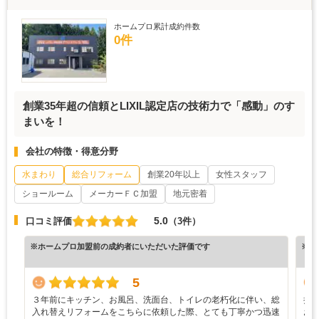
ホームプロ累計成約件数
0件
創業35年超の信頼とLIXIL認定店の技術力で「感動」のす
まいを！
会社の特徴・得意分野
水まわり
総合リフォーム
創業20年以上
女性スタッフ
ショールーム
メーカーＦＣ加盟
地元密着
5.0
口コミ評価
（3件）
※ホームプロ加盟前の成約者にいただいた評価です
※ホ
5
３年前にキッチン、お風呂、洗面台、トイレの老朽化に伴い、総
折
入れ替えリフォームをこちらに依頼した際、とても丁寧かつ迅速
お