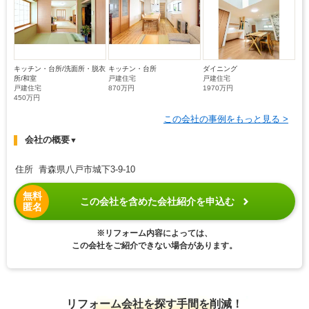
キッチン・台所/洗面所・脱衣
キッチン・台所
ダイニング
所/和室
戸建住宅
戸建住宅
戸建住宅
870万円
1970万円
450万円
この会社の事例をもっと見る >
会社の概要
▼
住所 青森県八戸市城下3-9-10
無料
この会社を含めた会社紹介を申込む
匿名
※リフォーム内容によっては、
この会社をご紹介できない場合があります。
リフォーム会社を探す手間を削減！