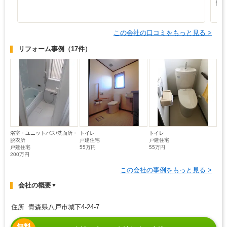
忙
り
この会社の口コミをもっと見る >
リフォーム事例
（17件）
浴室・ユニットバス/洗面所・
トイレ
トイレ
脱衣所
戸建住宅
戸建住宅
戸建住宅
55万円
55万円
200万円
この会社の事例をもっと見る >
会社の概要
▼
住所 青森県八戸市城下4-24-7
無料