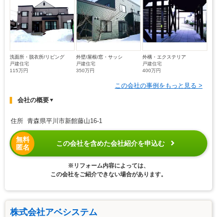
洗面所・脱衣所/リビング
外壁/屋根/窓・サッシ
外構・エクステリア
戸建住宅
戸建住宅
戸建住宅
115万円
350万円
400万円
この会社の事例をもっと見る >
会社の概要
▼
住所 青森県平川市新館藤山16-1
無料
この会社を含めた会社紹介を申込む
匿名
※リフォーム内容によっては、
この会社をご紹介できない場合があります。
株式会社アベシステム