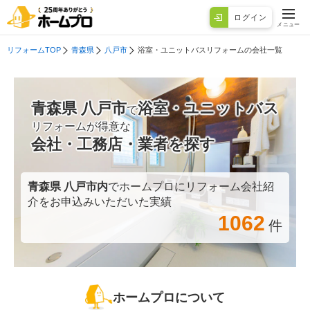
ログイン
メニュー
リフォームTOP
青森県
八戸市
浴室・ユニットバスリフォームの会社一覧
青森県 八戸市
浴室・ユニットバス
で
リフォームが得意な
会社・工務店・業者を探す
青森県 八戸市
内
でホームプロにリフォーム会社紹
介をお申込みいただいた実績
1062
件
ホームプロについて