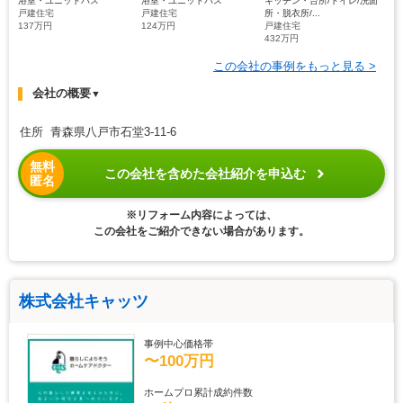
浴室・ユニットバス
浴室・ユニットバス
キッチン・台所/トイレ/洗面
戸建住宅
戸建住宅
所・脱衣所/...
137万円
124万円
戸建住宅
432万円
この会社の事例をもっと見る >
会社の概要
▼
住所 青森県八戸市石堂3-11-6
無料
この会社を含めた会社紹介を申込む
匿名
※リフォーム内容によっては、
この会社をご紹介できない場合があります。
株式会社キャッツ
事例中心価格帯
〜100万円
ホームプロ累計成約件数