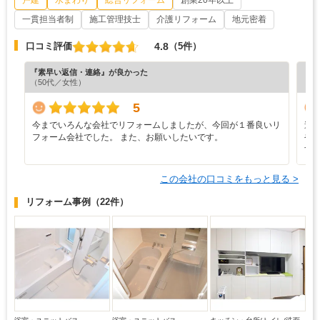
一貫担当者制
施工管理技士
介護リフォーム
地元密着
4.8
口コミ評価
（5件）
『素早い返信・連絡』が良かった
『分
（50代／女性）
（5
5
今までいろんな会社でリフォームしましたが、今回が１番良いリ
途
フォーム会社でした。 また、お願いしたいです。
や
す
この会社の口コミをもっと見る >
リフォーム事例
（22件）