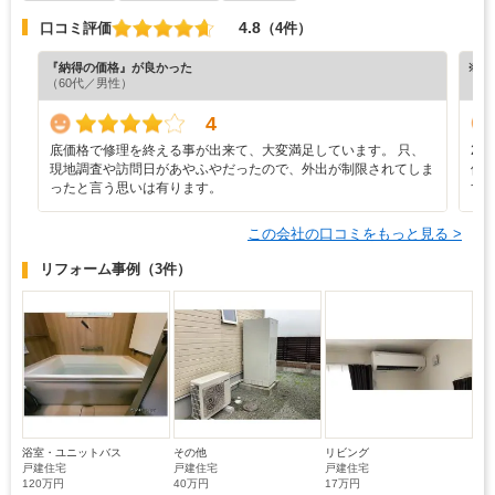
4.8
口コミ評価
（4件）
『納得の価格』が良かった
※ホ
（60代／男性）
4
底価格で修理を終える事が出来て、大変満足しています。 只、
2
現地調査や訪問日があやふやだったので、外出が制限されてしま
修
ったと言う思いは有ります。
す
この会社の口コミをもっと見る >
リフォーム事例
（3件）
浴室・ユニットバス
その他
リビング
戸建住宅
戸建住宅
戸建住宅
120万円
40万円
17万円