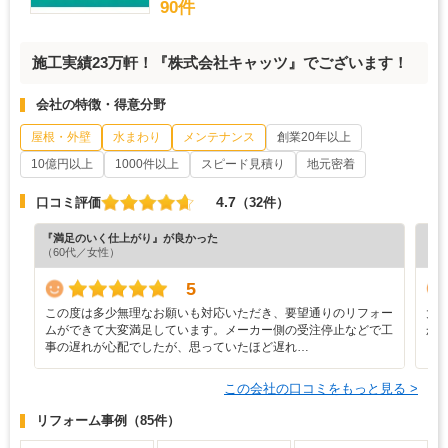
90件
施工実績23万軒！『株式会社キャッツ』でございます！
会社の特徴・得意分野
屋根・外壁
水まわり
メンテナンス
創業20年以上
10億円以上
1000件以上
スピード見積り
地元密着
4.7
口コミ評価
（32件）
『満足のいく仕上がり』が良かった
『分
（60代／女性）
（6
5
この度は多少無理なお願いも対応いただき、要望通りのリフォー
大
ムができて大変満足しています。メーカー側の受注停止などで工
か
事の遅れが心配でしたが、思っていたほど遅れ…
この会社の口コミをもっと見る >
リフォーム事例
（85件）