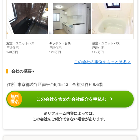
浴室・ユニットバス
キッチン・台所
浴室・ユニットバス
戸建住宅
戸建住宅
戸建住宅
140万円
120万円
119万円
この会社の事例をもっと見る >
会社の概要
▼
住所 東京都渋谷区南平台町15-13 帝都渋谷ビル6階
無料
この会社を含めた会社紹介を申込む
匿名
※リフォーム内容によっては、
この会社をご紹介できない場合があります。