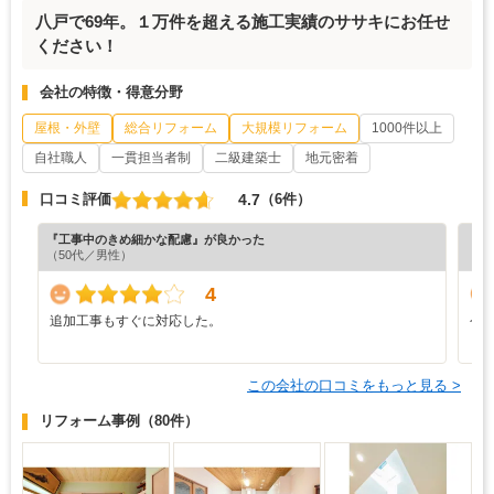
八戸で69年。１万件を超える施工実績のササキにお任せ
ください！
会社の特徴・得意分野
屋根・外壁
総合リフォーム
大規模リフォーム
1000件以上
自社職人
一貫担当者制
二級建築士
地元密着
4.7
口コミ評価
（6件）
『工事中のきめ細かな配慮』が良かった
『担
（50代／男性）
4
追加工事もすぐに対応した。
今
この会社の口コミをもっと見る >
リフォーム事例
（80件）