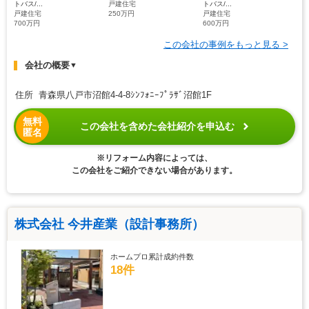
トバス/...
戸建住宅
トバス/...
戸建住宅
250万円
戸建住宅
700万円
600万円
この会社の事例をもっと見る >
会社の概要
▼
住所 青森県八戸市沼館4-4-8ｼﾝﾌｫﾆｰﾌﾟﾗｻﾞ沼館1F
無料
この会社を含めた会社紹介を申込む
匿名
※リフォーム内容によっては、
この会社をご紹介できない場合があります。
株式会社 今井産業（設計事務所）
ホームプロ累計成約件数
18件