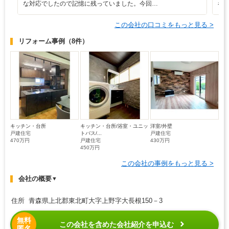
な対応でしたので記憶に残っていました。今回…
者
この会社の口コミをもっと見る >
リフォーム事例
（8件）
キッチン・台所
キッチン・台所/浴室・ユニッ
洋室/外壁
戸建住宅
トバス/...
戸建住宅
470万円
戸建住宅
430万円
450万円
この会社の事例をもっと見る >
会社の概要
▼
住所 青森県上北郡東北町大字上野字大長根150－3
無料
この会社を含めた会社紹介を申込む
匿名