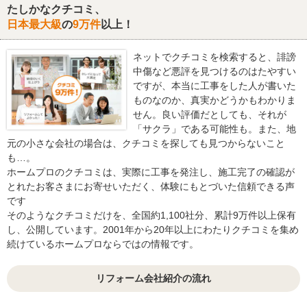
たしかなクチコミ、
日本最大級
の
9万件
以上！
ネットでクチコミを検索すると、誹謗
中傷など悪評を見つけるのはたやすい
ですが、本当に工事をした人が書いた
ものなのか、真実かどうかもわかりま
せん。良い評価だとしても、それが
「サクラ」である可能性も。また、地
元の小さな会社の場合は、クチコミを探しても見つからないこと
も…。
ホームプロのクチコミは、実際に工事を発注し、施工完了の確認が
とれたお客さまにお寄せいただく、体験にもとづいた信頼できる声
です
そのようなクチコミだけを、全国約1,100社分、累計9万件以上保有
し、公開しています。2001年から20年以上にわたりクチコミを集め
続けているホームプロならではの情報です。
リフォーム会社紹介の流れ