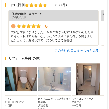
5.0
口コミ評価
（4件）
『納得の価格』が良かった
※ホ
（30代／女性）
5
大変お世話になりました。 担当の方ならびに工事にいらした業
こ
者さん（私は立ち会わなかったので現場に居た者から聞きまし
し
た）ともに大変良い方で、安心して全てお任せ…
と
この会社の口コミをもっと見る >
リフォーム事例
（5件）
トイレ
浴室・ユニットバス/洗面所・
浴室・ユニットバス
店舗・事務所など
脱衣所/...
戸建住宅
27万円
戸建住宅
110万円
300万円