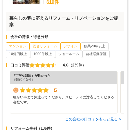
619件
暮らしの夢に応えるリフォーム・リノベーションをご提
案
会社の特徴・得意分野
マンション
総合リフォーム
デザイン
創業20年以上
10億円以上
1000件以上
ショールーム
自社瑕疵保証
4.6
口コミ評価
（239件）
『丁寧な対応』が良かった
『分
（50代／女性）
（6
5
細かい事まで気遣ってくださり、スピーディに対応してくださる
シ
会社です。
な
この会社の口コミをもっと見る >
リフォーム事例
（136件）