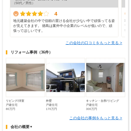
（50代／男性）
（5
4
地元建築会社の中で信頼の置ける会社が少ない中で頑張ってる姿
準
が見えてきます。 徳島は案外中小企業のレベルが低いので、頑
で
張ってほしいです。
世
この会社の口コミをもっと見る >
リフォーム事例
（36件）
リビング/洋室
外壁
キッチン・台所/リビング
戸建住宅
戸建住宅
戸建住宅
80万円
170万円
300万円
この会社の事例をもっと見る >
会社の概要
▼