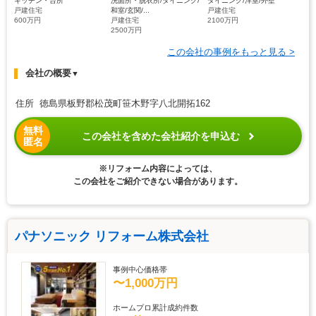
キッチン・台所
洗面所・脱衣所/ダイニング/
ダイニング/洋室/外壁
戸建住宅
和室/玄関/...
戸建住宅
600万円
戸建住宅
2100万円
2500万円
この会社の事例をもっと見る >
会社の概要
▼
住所 徳島県板野郡松茂町笹木野字八北開拓162
無料
この会社を含めた会社紹介を申込む
匿名
※リフォーム内容によっては、
この会社をご紹介できない場合があります。
パナソニック リフォーム株式会社
事例中心価格帯
〜1,000万円
ホームプロ累計成約件数