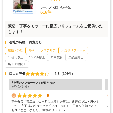
ホームプロ累計成約件数
616件
親切・丁寧をモットーに幅広いリフォームをご提供いた
します！
会社の特徴・得意分野
屋根・外壁
外構・エクステリア
大規模リフォーム
10億円以上
1000件以上
年中無休
二級建築士
施工管理技士
4.3
口コミ評価
（306件）
『充実のアフターケア』が良かった
『納
（60代／男性）
（7
5
完全分業で完工まで１ヶ月以上要した所は、改善点ではと思いま
各
した。 完工後の料金一括支払いは、安心して工事を依頼でとて
の
も良いと思いました。 実家のリフォーム…
に