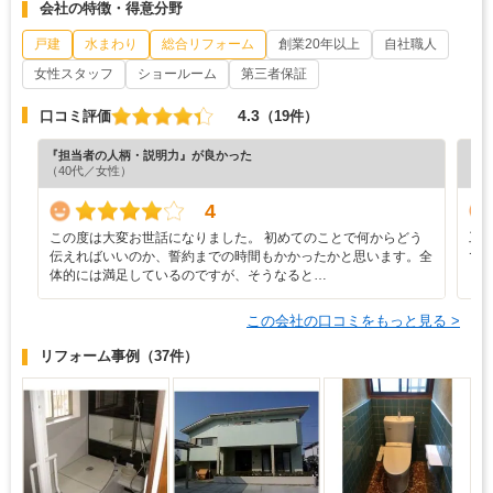
会社の特徴・得意分野
戸建
水まわり
総合リフォーム
創業20年以上
自社職人
女性スタッフ
ショールーム
第三者保証
4.3
口コミ評価
（19件）
『担当者の人柄・説明力』が良かった
『納
（40代／女性）
（5
4
この度は大変お世話になりました。 初めてのことで何からどう
工
伝えればいいのか、誓約までの時間もかかったかと思います。全
で
体的には満足しているのですが、そうなると…
この会社の口コミをもっと見る >
リフォーム事例
（37件）