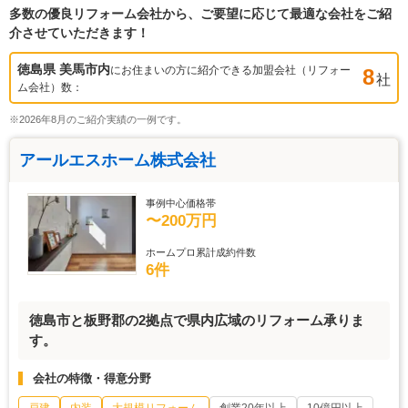
多数の優良リフォーム会社から、ご要望に応じて最適な会社をご紹
介させていただきます！
徳島県 美馬市
内
にお住まいの方に紹介できる加盟会社（リフォー
8
社
ム会社）数：
※2026年8月のご紹介実績の一例です。
アールエスホーム株式会社
事例中心価格帯
〜200万円
ホームプロ累計成約件数
6件
徳島市と板野郡の2拠点で県内広域のリフォーム承りま
す。
会社の特徴・得意分野
戸建
内装
大規模リフォーム
創業20年以上
10億円以上