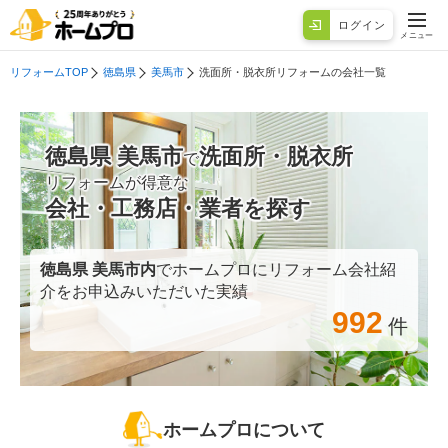
ログイン
メニュー
リフォームTOP
徳島県
美馬市
洗面所・脱衣所リフォームの会社一覧
徳島県 美馬市
洗面所・脱衣所
で
リフォームが得意な
会社・工務店・業者を探す
徳島県 美馬市
内
でホームプロにリフォーム会社紹
介をお申込みいただいた実績
992
件
ホームプロについて