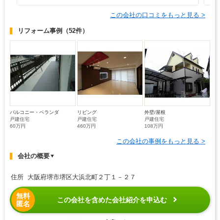
この会社の口コミをもっと見る >
リフォーム事例
（52件）
バルコニー・ベランダ
リビング
外壁/屋根
戸建住宅
戸建住宅
戸建住宅
60万円
460万円
108万円
この会社の事例をもっと見る >
会社の概要
▼
住所 大阪府堺市堺区大浜北町２丁１－２７
無料
この会社を含めた会社紹介を申込む
匿名