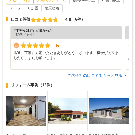
メーカーＦＣ加盟
地元密着
4.8
口コミ評価
（6件）
『丁寧な対応』が良かった
『納
（50代／男性）
（4
5
迅速、丁寧に対応いただきありがとうございます。機会がありま
こ
したら、またお願いします。
具
願
この会社の口コミをもっと見る >
リフォーム事例
（13件）