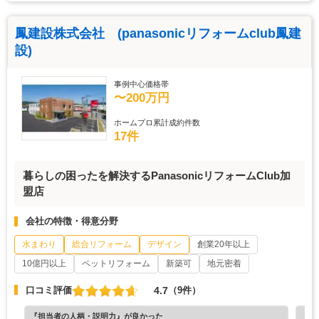
鳳建設株式会社 (panasonicリフォームclub鳳建
設)
事例中心価格帯
〜200万円
ホームプロ累計成約件数
17件
暮らしの困ったを解決するPanasonicリフォームClub加
盟店
会社の特徴・得意分野
水まわり
総合リフォーム
デザイン
創業20年以上
10億円以上
ペットリフォーム
新築可
地元密着
4.7
口コミ評価
（9件）
『担当者の人柄・説明力』が良かった
『納