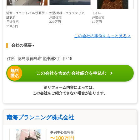
浴室・ユニットバス/洗面所・
外壁/外構・エクステリア
トイレ
脱衣所
戸建住宅
戸建住宅
戸建住宅
320万円
10万円
119万円
この会社の事例をもっと見る >
会社の概要
▼
住所 徳島県徳島市北沖洲2丁目9-18
無料
この会社を含めた会社紹介を申込む
匿名
※リフォーム内容によっては、
この会社をご紹介できない場合があります。
南海プランニング株式会社
事例中心価格帯
〜100万円