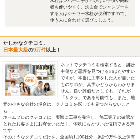
水栓はレバーに手が届かない子供や高齢
者も使いやすく、洗面台でシャンプーを
する人はシャワー水栓が便利ですので、
使う人に合わせて選びましょう。
たしかなクチコミ、
日本最大級
の
9万件
以上！
ネットでクチコミを検索すると、誹謗
中傷など悪評を見つけるのはたやすい
ですが、本当に工事をした人が書いた
ものなのか、真実かどうかもわかりま
せん。良い評価だとしても、それが
「サクラ」である可能性も。また、地
元の小さな会社の場合は、クチコミを探しても見つからないこと
も…。
ホームプロのクチコミは、実際に工事を発注し、施工完了の確認が
とれたお客さまにお寄せいただく、体験にもとづいた信頼できる声
です
そのようなクチコミだけを、全国約1,100社分、累計9万件以上保有