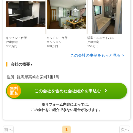
キッチン・台所
キッチン・台所
浴室・ユニットバス
戸建住宅
マンション
戸建住宅
300万円
180万円
150万円
この会社の事例をもっと見る >
会社の概要
▼
住所 群馬県高崎市栄町1番1号
無料
この会社を含めた会社紹介を申込む
匿名
※リフォーム内容によっては、
この会社をご紹介できない場合があります。
前へ
1
次へ