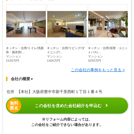
キッチン・台所/トイレ/洗面
キッチン・台所/リビング/ダ
キッチン・台所/浴室・ユニッ
所・脱衣所/...
イニング/...
トバス/...
マンション
マンション
マンション
2100万円
1400万円
3250万円
この会社の事例をもっと見る >
会社の概要
▼
住所 【本社】大阪府豊中市新千里西町１丁目１番４号
無料
この会社を含めた会社紹介を申込む
匿名
※リフォーム内容によっては、
この会社をご紹介できない場合があります。