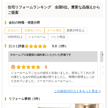
住宅リフォームランキング 全国5位。豊富な品揃えから
ご提案
会社の特徴・得意分野
水まわり
太陽光パネル
オール電化
創業20年以上
1000件以上
ショールーム
パック商品
5.0
口コミ評価
（3件）
※ホームプロ加盟前の成約者にいただいた評価です
※ホ
5
ショールームでこちらの会社と出会いました。担当してくれた方
な
の身だしなみや対応は好感が持てましたし、時間の管理もしっか
ろ
りされていました。メーカーのショールームへ…
と
この会社の口コミをもっと見る >
リフォーム事例
（3件）