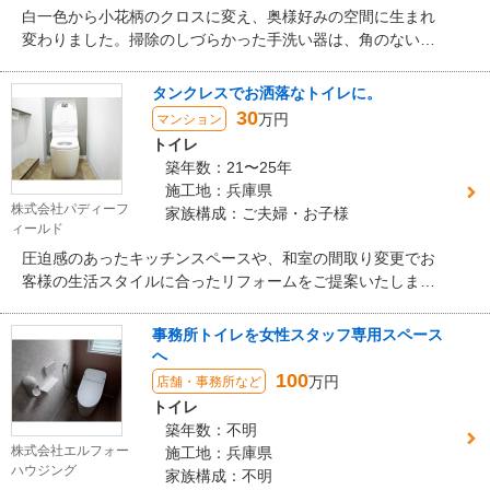
白一色から小花柄のクロスに変え、奥様好みの空間に生まれ
変わりました。掃除のしづらかった手洗い器は、角のないデ
ザインで日々のお手入れが簡単になりました。
タンクレスでお洒落なトイレに。
30
万円
マンション
トイレ
築年数：21〜25年
施工地：兵庫県
株式会社パディーフ
家族構成：ご夫婦・お子様
ィールド
圧迫感のあったキッチンスペースや、和室の間取り変更でお
客様の生活スタイルに合ったリフォームをご提案いたしまし
た。
事務所トイレを女性スタッフ専用スペース
へ
100
万円
店舗・事務所など
トイレ
築年数：不明
株式会社エルフォー
施工地：兵庫県
ハウジング
家族構成：不明