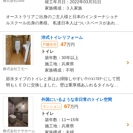
株式会社Zeal
竣工年月日：2022年03月31日
家族構成：３人家族
オーストラリアご出身のご主人様と日本のインターナショナ
ルスクール出身の奥様。 私達日本人はついスペースがあれば
何か有効活用を、、と考えがちですが、こちらのご夫婦は空
間は空間のままとし、開放感のあるお家づくりにこだわられ
洋式トイレリフォーム
ました。
47
万円
戸建住宅
トイレ
築年数：30年以上
施工地：兵庫県
株式会社三七一
家族構成：不明
節水タイプのトイレと床はお掃除しやすいｸｯｼｮﾝﾌﾛｱｰにして照
明もＬＥＤに交換しました。壁は重厚感あふれるタイルなの
でそのままで手摺も再利用しました。
外国にいるような非日常のトイレ空間
67
万円
マンション
トイレ
築年数：11〜15年
施工地：兵庫県
株式会社ナサホーム
家族構成：夫婦