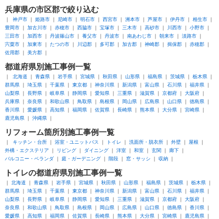
兵庫県
の市区郡で絞り込む
神戸市
姫路市
尼崎市
明石市
西宮市
洲本市
芦屋市
伊丹市
相生市
豊岡市
加古川市
赤穂市
西脇市
宝塚市
三木市
高砂市
川西市
小野市
三田市
加西市
丹波篠山市
養父市
丹波市
南あわじ市
朝来市
淡路市
宍粟市
加東市
たつの市
川辺郡
多可郡
加古郡
神崎郡
揖保郡
赤穂郡
佐用郡
美方郡
都道府県別
施工事例一覧
北海道
青森県
岩手県
宮城県
秋田県
山形県
福島県
茨城県
栃木県
群馬県
埼玉県
千葉県
東京都
神奈川県
新潟県
富山県
石川県
福井県
山梨県
長野県
岐阜県
静岡県
愛知県
三重県
滋賀県
京都府
大阪府
兵庫県
奈良県
和歌山県
鳥取県
島根県
岡山県
広島県
山口県
徳島県
香川県
愛媛県
高知県
福岡県
佐賀県
長崎県
熊本県
大分県
宮崎県
鹿児島県
沖縄県
リフォーム箇所別
施工事例一覧
キッチン・台所
浴室・ユニットバス
トイレ
洗面所・脱衣所
外壁
屋根
外構・エクステリア
リビング
ダイニング
洋室
和室
玄関
廊下
バルコニー・ベランダ
庭・ガーデニング
階段
窓・サッシ
収納
トイレ
の都道府県別施工事例一覧
北海道
青森県
岩手県
宮城県
秋田県
山形県
福島県
茨城県
栃木県
群馬県
埼玉県
千葉県
東京都
神奈川県
新潟県
富山県
石川県
福井県
山梨県
長野県
岐阜県
静岡県
愛知県
三重県
滋賀県
京都府
大阪府
奈良県
和歌山県
鳥取県
島根県
岡山県
広島県
山口県
徳島県
香川県
愛媛県
高知県
福岡県
佐賀県
長崎県
熊本県
大分県
宮崎県
鹿児島県