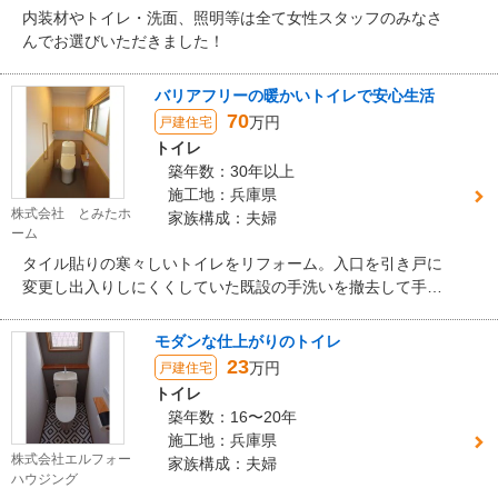
内装材やトイレ・洗面、照明等は全て女性スタッフのみなさ
んでお選びいただきました！
バリアフリーの暖かいトイレで安心生活
70
万円
戸建住宅
トイレ
築年数：30年以上
施工地：兵庫県
株式会社 とみたホ
家族構成：夫婦
ーム
タイル貼りの寒々しいトイレをリフォーム。入口を引き戸に
変更し出入りしにくくしていた既設の手洗いを撤去して手洗
い付便器に交換。天井・壁は、消臭機能付のクロスを貼り、
汚れやすい腰壁は木質パネルにしました。床は、車いすの使
モダンな仕上がりのトイレ
用にも耐える重歩行タイプのクッションフロアで仕上げまし
23
万円
戸建住宅
た。サッシは断熱サッシに交換。暖かく使い勝手の良いトイ
トイレ
レになりました。
築年数：16〜20年
施工地：兵庫県
株式会社エルフォー
家族構成：夫婦
ハウジング