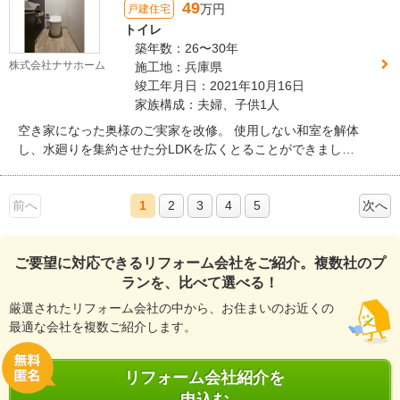
49
万円
戸建住宅
トイレ
築年数：26〜30年
株式会社ナサホーム
施工地：兵庫県
竣工年月日：2021年10月16日
家族構成：夫婦、子供1人
空き家になった奥様のご実家を改修。 使用しない和室を解体
し、水廻りを集約させた分LDKを広くとることができまし
た。広さや工夫、お好きなインダストリアル×ナチュラルを散
りばめた理想の我が家が完成しました。
前へ
1
2
3
4
5
次へ
ご要望に対応できるリフォーム会社をご紹介。複数社のプ
ランを、比べて選べる！
厳選されたリフォーム会社の中から、お住まいのお近くの
最適な会社を複数ご紹介します。
リフォーム会社紹介を