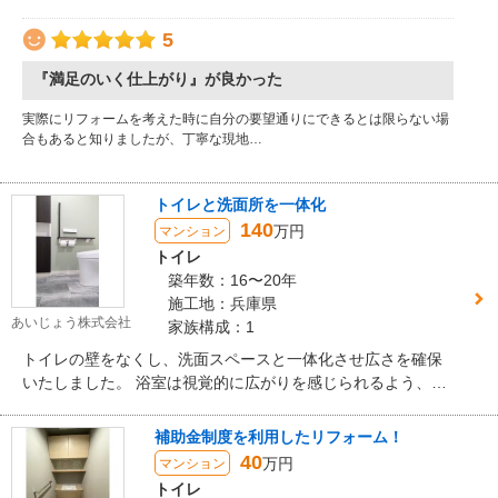
伺いながら後片付けをする事が可能になりました。
5
『満足のいく仕上がり』が良かった
実際にリフォームを考えた時に自分の要望通りにできるとは限らない場
合もあると知りましたが、丁寧な現地…
トイレと洗面所を一体化
140
万円
マンション
トイレ
築年数：16〜20年
施工地：兵庫県
あいじょう株式会社
家族構成：1
トイレの壁をなくし、洗面スペースと一体化させ広さを確保
いたしました。 浴室は視覚的に広がりを感じられるよう、横
長の鏡を設置いたしたしました。 浴室と洗面所には2室暖房
を採用、寒さに対応できるようになりました。
補助金制度を利用したリフォーム！
40
万円
マンション
トイレ