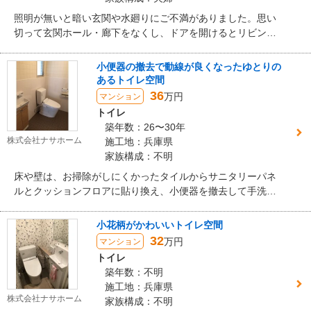
照明が無いと暗い玄関や水廻りにご不満がありました。思い
切って玄関ホール・廊下をなくし、ドアを開けるとリビング
が広がる大胆なプランを提案。洗面室はリビングとの間仕切
りをガラス壁にする等、隅々まで自然光が届く明るい開放的
小便器の撤去で動線が良くなったゆとりの
な空間に仕上げました。海外のリゾートホテルをイメージし
あるトイレ空間
たデザインやご夫婦の思い出の家具を再利用したり随所にこ
36
万円
マンション
だわりを取り入れました。
トイレ
築年数：26〜30年
株式会社ナサホーム
施工地：兵庫県
家族構成：不明
床や壁は、お掃除がしにくかったタイルからサニタリーパネ
ルとクッションフロアに貼り換え、小便器を撤去して手洗い
器を付けたことで動線が良くなりました。モダン柄の床がア
クセントになったオシャレな空間に生まれ変わりました。
小花柄がかわいいトイレ空間
32
万円
マンション
トイレ
築年数：不明
施工地：兵庫県
株式会社ナサホーム
家族構成：不明