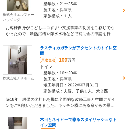
築年数：21〜25年
施工地：兵庫県
株式会社エルフォー
家族構成：１人
ハウジング
お客様自身がこどもエコすまい支援事業の制度をご存じでな
かったので、断熱浴槽や節水水栓などで補助金の申請を行え
ることをお話させていただきました。
ラスティカガランがアクセントのトイレ空
間
109
万円
戸建住宅
トイレ
築年数：16〜20年
株式会社ナサホーム
施工地：兵庫県
竣工年月日：2022年07月31日
家族構成：夫婦、子供１人、犬２匹
築18年、設備の老朽化を機に全面的な改修工事と空間デザイ
ンをご相談いただきました。キッチン横にある窓からの景色
の良さを引き立てたプランや、エコカラットや照明の配置計
画など細かく打合せを重ね、高級感のある素敵な家が完成し
木目とネイビーで彩るスタイリッシュなト
ました。
イレ空間