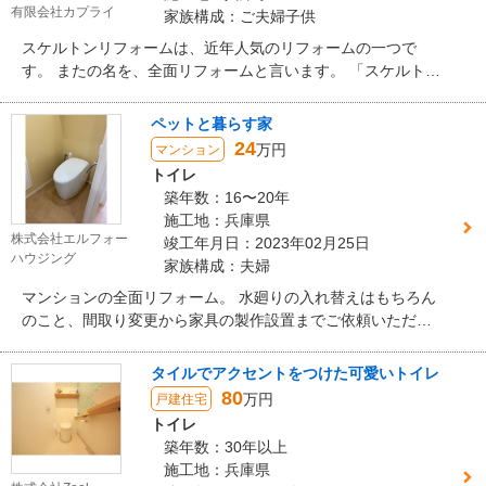
有限会社カプライ
家族構成：ご夫婦子供
スケルトンリフォームは、近年人気のリフォームの一つで
す。 またの名を、全面リフォームと言います。 「スケルト
ン」が「骨組み」を意味しており、床、壁、天井、設備も全
て取っ払い躯体のみの状態にします。 間取りから作り直す大
ペットと暮らす家
掛かりなリフォームなので通常のリフォームでは難しい水回
24
万円
マンション
りの変更も可能です。
トイレ
築年数：16〜20年
施工地：兵庫県
株式会社エルフォー
竣工年月日：2023年02月25日
ハウジング
家族構成：夫婦
マンションの全面リフォーム。 水廻りの入れ替えはもちろん
のこと、間取り変更から家具の製作設置までご依頼いただき
ました。
タイルでアクセントをつけた可愛いトイレ
80
万円
戸建住宅
トイレ
築年数：30年以上
施工地：兵庫県