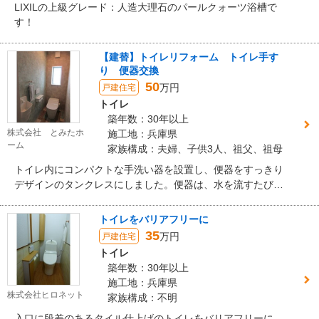
LIXILの上級グレード：人造大理石のパールクォーツ浴槽で
す！
【建替】トイレリフォーム トイレ手す
り 便器交換
50
万円
戸建住宅
トイレ
築年数：30年以上
株式会社 とみたホ
施工地：兵庫県
ーム
家族構成：夫婦、子供3人、祖父、祖母
トイレ内にコンパクトな手洗い器を設置し、便器をすっきり
デザインのタンクレスにしました。便器は、水を流すたびに
お掃除してくれる「全自動お掃除トイレ」でいつも清潔。形
状も隙間や段差がなく拭き掃除が楽々です。もちろん節水仕
トイレをバリアフリーに
様です。
35
万円
戸建住宅
トイレ
築年数：30年以上
施工地：兵庫県
株式会社ヒロネット
家族構成：不明
入口に段差のあるタイル仕上げのトイレをバリアフリーに