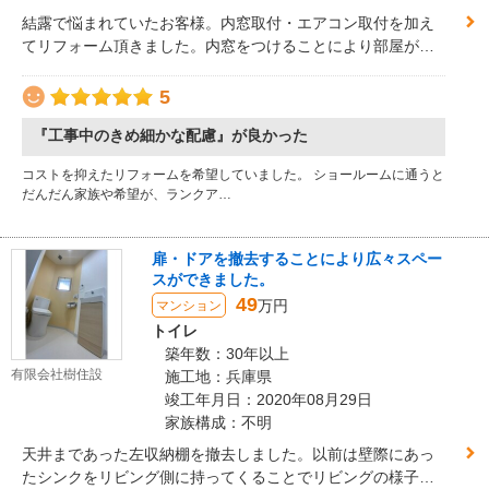
結露で悩まれていたお客様。内窓取付・エアコン取付を加え
てリフォーム頂きました。内窓をつけることにより部屋が温
まりやすく、快適になります。前日の温度が残っていて、朝
早く起きても部屋が温かいままになります。今年の冬は去年
5
との違いに気づいていただけると思います。
『工事中のきめ細かな配慮』が良かった
コストを抑えたリフォームを希望していました。 ショールームに通うと
だんだん家族や希望が、ランクア…
扉・ドアを撤去することにより広々スペー
スができました。
49
万円
マンション
トイレ
築年数：30年以上
有限会社樹住設
施工地：兵庫県
竣工年月日：2020年08月29日
家族構成：不明
天井まであった左収納棚を撤去しました。以前は壁際にあっ
たシンクをリビング側に持ってくることでリビングの様子を