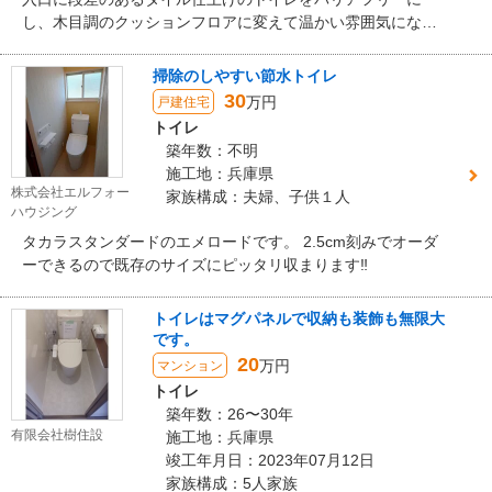
し、木目調のクッションフロアに変えて温かい雰囲気になり
ました。
掃除のしやすい節水トイレ
30
万円
戸建住宅
トイレ
築年数：不明
施工地：兵庫県
株式会社エルフォー
家族構成：夫婦、子供１人
ハウジング
タカラスタンダードのエメロードです。 2.5cm刻みでオーダ
ーできるので既存のサイズにピッタリ収まります‼
トイレはマグパネルで収納も装飾も無限大
です。
20
万円
マンション
トイレ
築年数：26〜30年
有限会社樹住設
施工地：兵庫県
竣工年月日：2023年07月12日
家族構成：5人家族