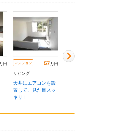
57
400
マンション
マンション
マンショ
万円
万円
万円
リビング
リビング
リビング
天井にエアコンを設
【リビング】プロジ
お洒落
置して、見た目スッ
ェクターのあるセカ
空間の
キリ！
ンドハウス