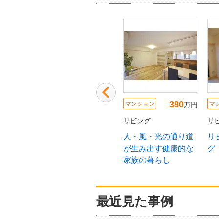
400
80
380
マンション
マンション
マ
万円
万円
万円
リビング
リビング
リ
】プロジ
お洒落で落ち着いた
人・風・光の通り道
リ
あるセカ
空間の広々リビング
が生み出す健康的な
グ
家族の暮らし
最近見た事例