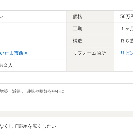
ン
価格
56万
工期
１ヶ
構造
ＲＣ
いたま市西区
リフォーム箇所
リビ
供２人
、 増築・減築 、 趣味や嗜好を中心に
なくして部屋を広くしたい