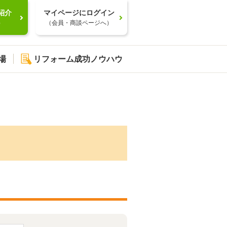
紹介
マイページにログイン
）
（会員・商談ページへ）
場
リフォーム成功ノウハウ