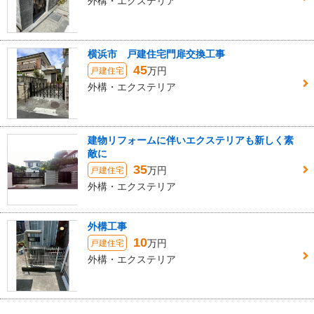
外構・エクステリア
横浜市 戸建住宅門扉交換工事
45
万円
戸建住宅
外構・エクステリア
建物リフォームに伴いエクステリアも新しく素
敵に
35
万円
戸建住宅
外構・エクステリア
外構工事
10
万円
戸建住宅
外構・エクステリア