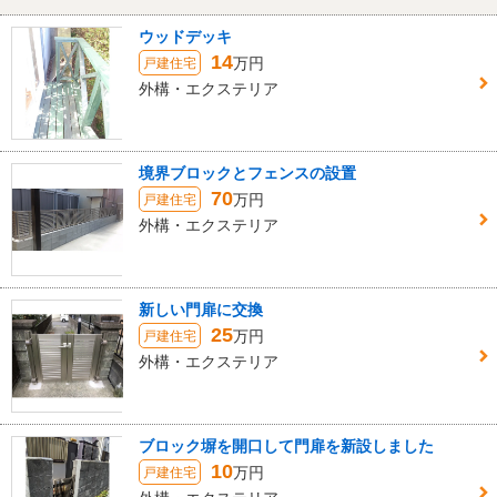
ウッドデッキ
14
万円
戸建住宅
外構・エクステリア
境界ブロックとフェンスの設置
70
万円
戸建住宅
外構・エクステリア
新しい門扉に交換
25
万円
戸建住宅
外構・エクステリア
ブロック塀を開口して門扉を新設しました
10
万円
戸建住宅