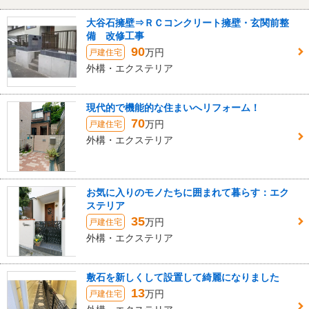
大谷石擁壁⇒ＲＣコンクリート擁壁・玄関前整
備 改修工事
90
万円
戸建住宅
外構・エクステリア
現代的で機能的な住まいへリフォーム！
70
万円
戸建住宅
外構・エクステリア
お気に入りのモノたちに囲まれて暮らす：エク
ステリア
35
万円
戸建住宅
外構・エクステリア
敷石を新しくして設置して綺麗になりました
13
万円
戸建住宅