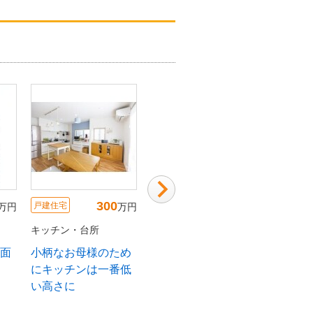
135
250
戸建住宅
戸建住宅
戸建住宅
万円
万円
万円
キッチン・台所
キッチン・台所
キッチン
明
お子さまを見守りや
開放的になった対面
小柄な
り
すいキッチン
キッチン
にキッ
い高さ