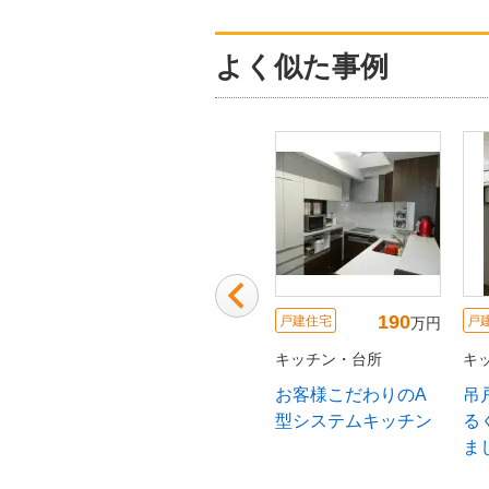
よく似た事例
250
300
150
戸建住宅
戸建住宅
戸
万円
万円
万円
所
キッチン・台所
キッチン・台所
キ
った対面
小柄なお母様のため
フルフラットの広々
広
にキッチンは一番低
キッチン
チ
い高さに