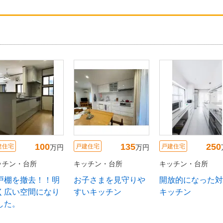
300
190
100
建住宅
戸建住宅
戸建住宅
万円
万円
ッチン・台所
キッチン・台所
キッチン・台所
々LDKと対面キッ
お客様こだわりのA
吊戸棚を撤去！！
ンのある暮らし
型システムキッチン
るく広い空間にな
ました。