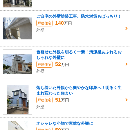
ご自宅の外壁塗装工事。防水対策もばっちり！
140
万円
戸建住宅
外壁
色褪せた外観を明るく一新！清潔感あふれるお
しゃれな外壁に
52
万円
戸建住宅
外壁
落ち着いた外観から爽やかな印象へ！明るく生
まれ変わった住まい
51
万円
戸建住宅
外壁
オシャレな小物で素敵な外観に