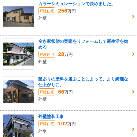
カラーシミュレーションで決めました。
256
万円
戸建住宅
外壁
空き家状態の実家をリフォームして新生活を始
める
28
万円
戸建住宅
外壁
艶ありの塗料を選ぶことによって、より綺麗な
仕上がりに。
66
万円
戸建住宅
外壁
外壁塗装工事
102
万円
戸建住宅
外壁