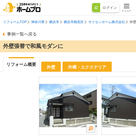
ログイン
メニュー
リフォームTOP
神奈川県
横浜市
横浜市鶴見区
サイセンホーム株式会社
外
事例一覧へ戻る
外壁張替で和風モダンに
リフォーム概要
外壁
外構・エクステリア