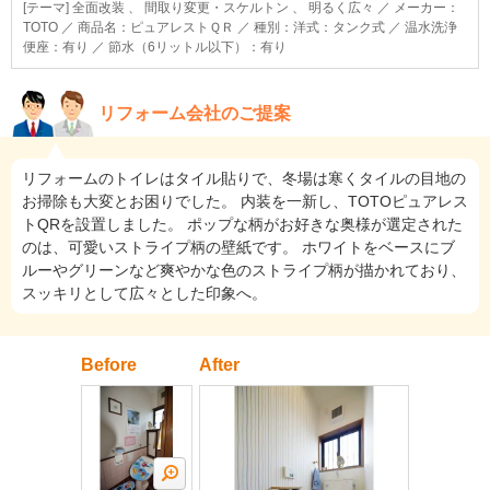
[テーマ] 全面改装 、 間取り変更・スケルトン 、 明るく広々 ／ メーカー：
TOTO ／ 商品名：ピュアレストＱＲ ／ 種別：洋式：タンク式 ／ 温水洗浄
便座：有り ／ 節水（6リットル以下）：有り
リフォーム会社のご提案
リフォームのトイレはタイル貼りで、冬場は寒くタイルの目地の
お掃除も大変とお困りでした。 内装を一新し、TOTOピュアレス
トQRを設置しました。 ポップな柄がお好きな奥様が選定された
のは、可愛いストライプ柄の壁紙です。 ホワイトをベースにブ
ルーやグリーンなど爽やかな色のストライプ柄が描かれており、
スッキリとして広々とした印象へ。
Before
After