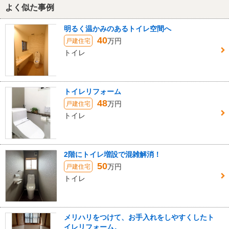
よく似た事例
明るく温かみのあるトイレ空間へ
40
万円
戸建住宅
トイレ
トイレリフォーム
48
万円
戸建住宅
トイレ
2階にトイレ増設で混雑解消！
50
万円
戸建住宅
トイレ
メリハリをつけて、お手入れをしやすくしたト
イレリフォーム。