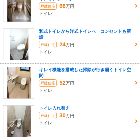
68
万円
戸建住宅
トイレ
和式トイレから洋式トイレへ コンセントも新
設
24
万円
戸建住宅
トイレ
キレイ機能を搭載した掃除が行き届くトイレ空
間
52
万円
戸建住宅
トイレ
トイレ入れ替え
30
万円
戸建住宅
トイレ