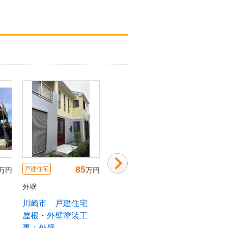
85
120
戸建住宅
戸建住宅
戸建住宅
万円
万円
万円
外壁
外壁
外壁
宅
川崎市 戸建住宅
相模原市 戸建住
落ち着
屋根・外壁塗装工
宅 外壁塗装、浴
爽やか
事：外壁
室・洗面リフォー
るく生