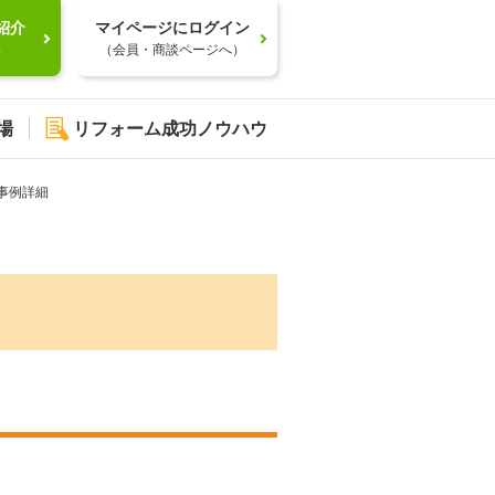
紹介
マイページにログイン
）
（会員・商談ページへ）
場
リフォーム成功ノウハウ
事例詳細