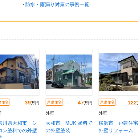
防水・雨漏り対策の事例一覧
39
47
122
建住宅
戸建住宅
戸建住宅
万円
万円
壁
外壁
外壁
奈川県大和市 シ
大和市 MUKI塗料で
横浜市 戸建住
コン塗料での外壁
の外壁塗装
外壁リフォーム
装