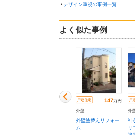
デザイン重視の事例一覧
よく似た事例
120
51
147
戸建住宅
戸建住宅
戸
万円
万円
万円
外壁
外壁
外
戸建住
落ち着いた外観から
外壁塗替えリフォー
神
装、浴
爽やかな印象へ！明
ム
リ
フォー
るく生まれ変わった
塗