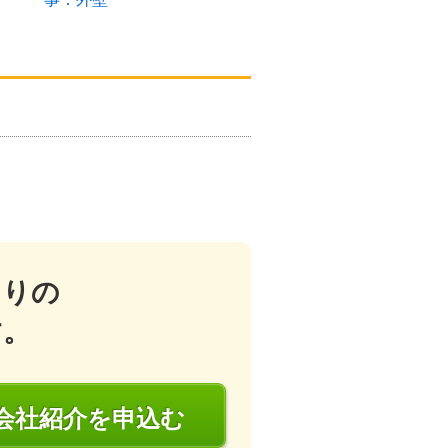
ム：外壁
住まい
たりの
す。
会社
紹介
を申込む