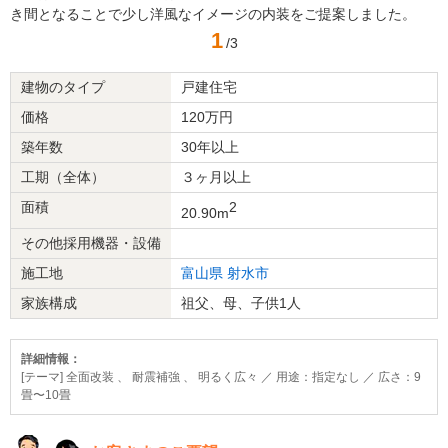
き間となることで少し洋風なイメージの内装をご提案しました。
1
/3
建物のタイプ
戸建住宅
価格
120万円
築年数
30年以上
工期（全体）
３ヶ月以上
面積
2
20.90m
その他採用機器・設備
施工地
富山県
射水市
家族構成
祖父、母、子供1人
詳細情報：
[テーマ] 全面改装 、 耐震補強 、 明るく広々 ／ 用途：指定なし ／ 広さ：9
畳〜10畳