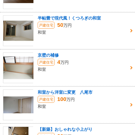
半帖畳で現代風！くつろぎの和室
50
万円
戸建住宅
和室
京壁の補修
4
万円
戸建住宅
和室
和室から洋室に変更 八尾市
100
万円
戸建住宅
和室
【新築】おしゃれな小上がり