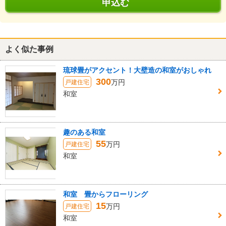
申込む
よく似た事例
琉球畳がアクセント！大壁造の和室がおしゃれ
300
万円
戸建住宅
和室
趣のある和室
55
万円
戸建住宅
和室
和室 畳からフローリング
15
万円
戸建住宅
和室