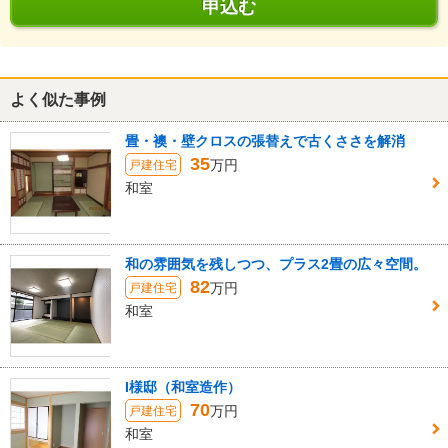
申込む
よく似た事例
畳・襖・壁クロスの張替えで古くささを解消
35
万円
戸建住宅
和室
和の雰囲気を残しつつ、プラス2畳の広々空間。
82
万円
戸建住宅
和室
I様邸（和室造作）
70
万円
戸建住宅
和室