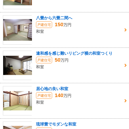
八畳から六畳二間へ
150
万円
戸建住宅
和室
違和感を感じ難いリビング横の和室つくり
50
万円
戸建住宅
和室
居心地の良い和室
140
万円
戸建住宅
和室
琉球畳でモダンな和室