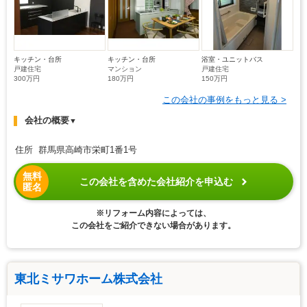
キッチン・台所
キッチン・台所
浴室・ユニットバス
戸建住宅
マンション
戸建住宅
300万円
180万円
150万円
この会社の事例をもっと見る >
会社の概要
▼
住所 群馬県高崎市栄町1番1号
無料
この会社を含めた会社紹介を申込む
匿名
※リフォーム内容によっては、
この会社をご紹介できない場合があります。
東北ミサワホーム株式会社