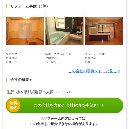
リフォーム事例
（3件）
リビング
浴室・ユニットバス
キッチン・台所
戸建住宅
戸建住宅
戸建住宅
150万円
120万円
150万円
この会社の事例をもっと見る >
会社の概要
▼
住所 栃木県那須塩原市東原３－１６６
無料
この会社を含めた会社紹介を申込む
匿名
※リフォーム内容によっては、
この会社をご紹介できない場合があります。