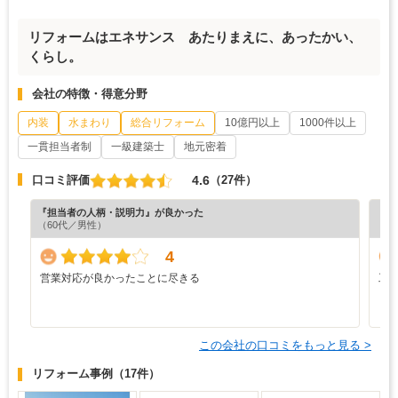
リフォームはエネサンス あたりまえに、あったかい、
くらし。
会社の特徴・得意分野
内装
水まわり
総合リフォーム
10億円以上
1000件以上
一貫担当者制
一級建築士
地元密着
4.6
口コミ評価
（27件）
『担当者の人柄・説明力』が良かった
『素
（60代／男性）
（6
4
営業対応が良かったことに尽きる
工
この会社の口コミをもっと見る >
リフォーム事例
（17件）