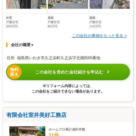
外壁
屋根
屋根
戸建住宅
戸建住宅
戸建住宅
200万円
80万円
110万円
この会社の事例をもっと見る >
会社の概要
▼
住所 福島県いわき市久之浜町久之浜字北畑田65番地
無料
この会社を含めた会社紹介を申込む
匿名
※リフォーム内容によっては、
この会社をご紹介できない場合があります。
有限会社室井美好工務店
ホームプロ累計成約件数
31件