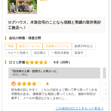
ログハウス、木造住宅のことなら信頼と実績の室井美好
工務店へ！
会社の特徴・得意分野
増築
総合リフォーム
大規模リフォーム
創業20年以上
スピード見積り
自社職人
一貫担当者制
新築可
4.8
口コミ評価
（20件）
『担当者の人柄・説明力』が良かった
『満
（60代／男性）
（6
4
担当者が話しやすく、こちらの話をよく聞いて寄り添ってくれる
別
雰囲気がある。 価格面でも相談に乗ってくれた。 連絡や対応が
の
素早く、メールや電話などをこまめにし…
大
この会社の口コミをもっと見る >