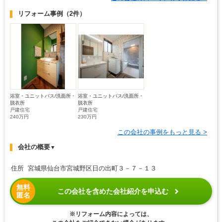
リフォーム事例
（2件）
浴室・ユニットバス/洗面所・
浴室・ユニットバス/洗面所・
脱衣所
脱衣所
戸建住宅
戸建住宅
240万円
230万円
この会社の事例をもっと見る >
会社の概要
▼
住所 宮城県仙台市宮城野区日の出町３－７－１３
無料
この会社を含めた会社紹介を申込む
匿名
※リフォーム内容によっては、