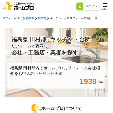
ログイン
メニュー
リフォームTOP
福島県
田村郡
キッチン・台所リフォームの会社一覧
福島県 田村郡
キッチン・台所
で
リフォームが得意な
会社・工務店・業者を探す
福島県 田村郡
内
でホームプロにリフォーム会社紹
介をお申込みいただいた実績
1930
件
ホームプロについて