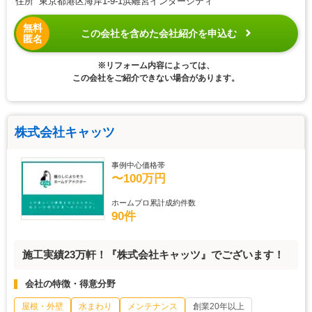
住所 東京都港区海岸1-9-1浜離宮インターシティ
無料
この会社を含めた会社紹介を申込む
匿名
※リフォーム内容によっては、
この会社をご紹介できない場合があります。
株式会社キャッツ
事例中心価格帯
〜100万円
ホームプロ累計成約件数
90件
施工実績23万軒！『株式会社キャッツ』でございます！
会社の特徴・得意分野
屋根・外壁
水まわり
メンテナンス
創業20年以上