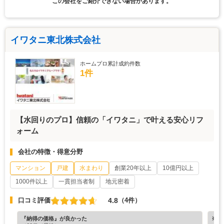
この会社をご紹介できない場合があります。
イワタニ東北株式会社
ホームプロ累計成約件数
1件
【水回りのプロ】信頼の「イワタニ」で叶える安心リフ
ォーム
会社の特徴・得意分野
マンション
戸建
水まわり
創業20年以上
10億円以上
1000件以上
一貫担当者制
地元密着
4.8
口コミ評価
（4件）
『納得の価格』が良かった
※ホ