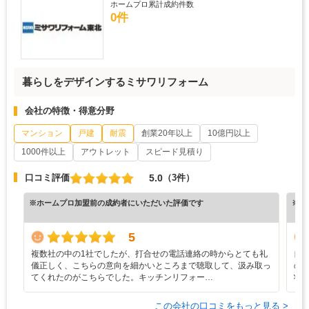
ホームプロ累計成約件数
0件
暮らしをデザインするミサワリフォーム
会社の特徴・得意分野
マンション
戸建
耐震
創業20年以上
10億円以上
1000件以上
アウトレット
スピード見積り
5.0
口コミ評価
（3件）
※ホームプロ加盟前の成約者にいただいた評価です
※ホ
5
複数社の中の1社でしたが、打合せの電話連絡の時からとても礼
自
儀正しく、こちらの意向を細かいところまで聴取して、汲み取っ
の
てくれたのがこちらでした。キッチンリフォー…
状
この会社の口コミをもっと見る >