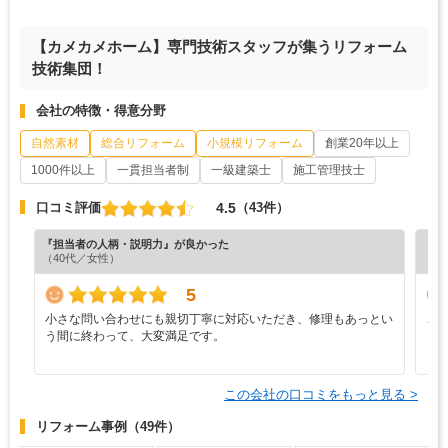
【カメカメホーム】専門技術スタッフが集うリフォーム
技術集団！
会社の特徴・得意分野
自然素材
総合リフォーム
小規模リフォーム
創業20年以上
1000件以上
一貫担当者制
一級建築士
施工管理技士
4.5
口コミ評価
（43件）
『担当者の人柄・説明力』が良かった
『担
（40代／女性）
（5
5
小さな問い合わせにも親切丁寧に対応いただき、修理もあっとい
こ
う間に終わって、大変満足です。
り
く
この会社の口コミをもっと見る >
リフォーム事例
（49件）