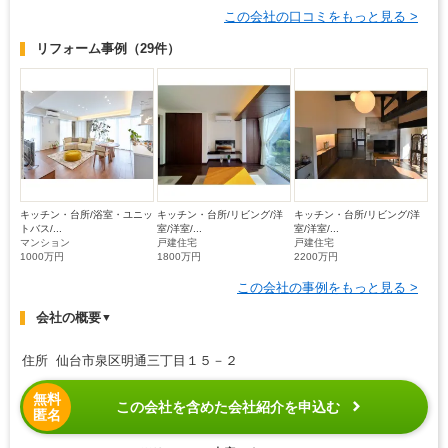
この会社の口コミをもっと見る >
リフォーム事例
（29件）
キッチン・台所/浴室・ユニッ
キッチン・台所/リビング/洋
キッチン・台所/リビング/洋
トバス/...
室/洋室/...
室/洋室/...
マンション
戸建住宅
戸建住宅
1000万円
1800万円
2200万円
この会社の事例をもっと見る >
会社の概要
▼
住所 仙台市泉区明通三丁目１５－２
無料
この会社を含めた会社紹介を申込む
匿名