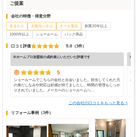
ご提案
会社の特徴・得意分野
水まわり
太陽光パネル
オール電化
創業20年以上
1000件以上
ショールーム
パック商品
5.0
口コミ評価
（3件）
※ホームプロ加盟前の成約者にいただいた評価です
※ホ
5
ショールームでこちらの会社と出会いました。担当してくれた方
な
の身だしなみや対応は好感が持てましたし、時間の管理もしっか
ろ
りされていました。メーカーのショールームへ…
と
この会社の口コミをもっと見る >
リフォーム事例
（3件）