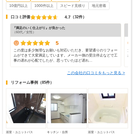
10億円以上
1000件以上
スピード見積り
地元密着
4.7
口コミ評価
（32件）
『満足のいく仕上がり』が良かった
『分
（60代／女性）
（6
5
この度は多少無理なお願いも対応いただき、要望通りのリフォー
大
ムができて大変満足しています。メーカー側の受注停止などで工
か
事の遅れが心配でしたが、思っていたほど遅れ…
この会社の口コミをもっと見る >
リフォーム事例
（85件）
浴室・ユニットバス
キッチン・台所
浴室・ユニットバス