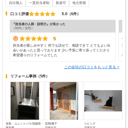
自社職人
一貫担当者制
新築可
地元密着
5.0
口コミ評価
（6件）
『担当者の人柄・説明力』が良かった
『担
（60代／女性）
（5
5
担当者が親しみやすく 何でも話せて、相談できて とてもよい出
実
会いがあったと思っております 少い予算に寄り添ってくださり
を
希望通りのリフォームでした
積
この会社の口コミをもっと見る >
リフォーム事例
（5件）
浴室・ユニットバス/洗面所・
玄関/廊下
リビング
脱衣所
戸建住宅
戸建住宅