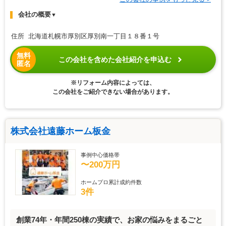
会社の概要
▼
住所 北海道札幌市厚別区厚別南一丁目１８番１号
無料
この会社を含めた会社紹介を申込む
匿名
※リフォーム内容によっては、
この会社をご紹介できない場合があります。
株式会社遠藤ホーム板金
事例中心価格帯
〜200万円
ホームプロ累計成約件数
3件
創業74年・年間250棟の実績で、お家の悩みをまるごと