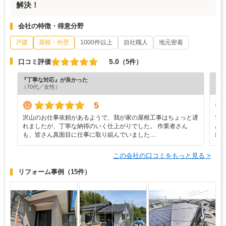
解決！
会社の特徴・得意分野
戸建
屋根・外壁
1000件以上
自社職人
地元密着
5.0
口コミ評価
（5件）
『丁寧な対応』が良かった
『担
（70代／女性）
（4
5
沢山のお仕事依頼があるようで、我が家の屋根工事はちょっと遅
常
れましたが、丁寧な納得のいく仕上がりでした。 作業者さん
み
も、皆さん真面目に仕事に取り組んでいました…
出
この会社の口コミをもっと見る >
リフォーム事例
（15件）