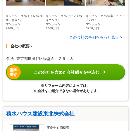
キッチン・台所/トイレ/洗面
キッチン・台所/リビング/ダ
キッチン・台所/浴室・ユニッ
所・脱衣所/...
イニング/...
トバス/...
マンション
マンション
マンション
2100万円
1400万円
3250万円
この会社の事例をもっと見る >
会社の概要
▼
住所 東京都世田谷区経堂５－２６－８
無料
この会社を含めた会社紹介を申込む
匿名
※リフォーム内容によっては、
この会社をご紹介できない場合があります。
積水ハウス建設東北株式会社
事例中心価格帯