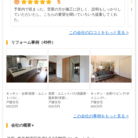
5
予算内で収まった。営業の方が施工に詳しく、説明もしっかりし
解
ていただいたし、こちらの要望を聞いていろいろ提案してくれ
て
た。
この会社の口コミをもっと見る >
リフォーム事例
（49件）
キッチン・台所/浴室・ユニッ
浴室・ユニットバス/洗面所・
キッチン・台所/リビング/ダ
トバス/...
脱衣所/洋室/...
イニング/...
戸建住宅
戸建住宅
戸建住宅
550万円
450万円
400万円
この会社の事例をもっと見る >
会社の概要
▼