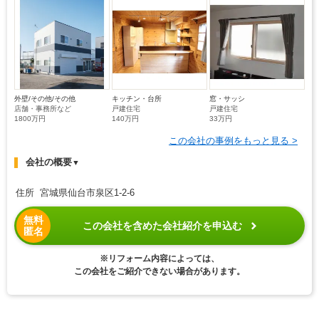
外壁/その他/その他
キッチン・台所
窓・サッシ
店舗・事務所など
戸建住宅
戸建住宅
1800万円
140万円
33万円
この会社の事例をもっと見る >
会社の概要
▼
住所 宮城県仙台市泉区1-2-6
無料
この会社を含めた会社紹介を申込む
匿名
※リフォーム内容によっては、
この会社をご紹介できない場合があります。