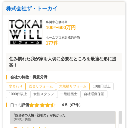
株式会社ザ・トーカイ
事例中心価格帯
100〜600万円
ホームプロ累計成約件数
177件
住み慣れた我が家を大切に必要なところを最適な形に提
案！
会社の特徴・得意分野
水まわり
総合リフォーム
大規模リフォーム
10億円以上
1000件以上
女性スタッフ
一級建築士
自社瑕疵保証
4.5
口コミ評価
（67件）
『担当者の人柄・説明力』が良かった
『素
（60代／男性）
（6