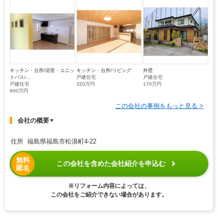
キッチン・台所/浴室・ユニッ
キッチン・台所/リビング
外壁
トバス/...
戸建住宅
戸建住宅
戸建住宅
320万円
170万円
600万円
この会社の事例をもっと見る >
会社の概要
▼
住所 福島県福島市松浪町4-22
無料
この会社を含めた会社紹介を申込む
匿名
※リフォーム内容によっては、
この会社をご紹介できない場合があります。