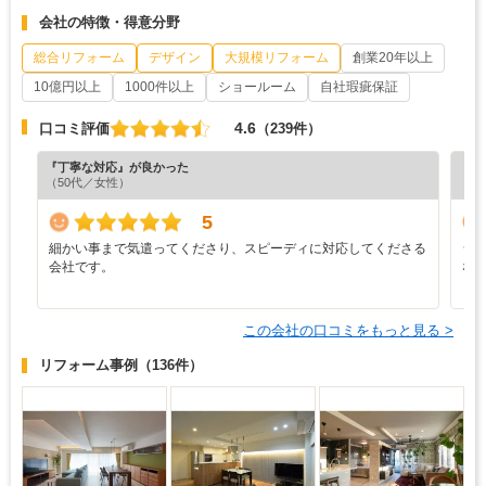
会社の特徴・得意分野
総合リフォーム
デザイン
大規模リフォーム
創業20年以上
10億円以上
1000件以上
ショールーム
自社瑕疵保証
4.6
口コミ評価
（239件）
『丁寧な対応』が良かった
『分
（50代／女性）
（6
5
細かい事まで気遣ってくださり、スピーディに対応してくださる
シ
会社です。
な
この会社の口コミをもっと見る >
リフォーム事例
（136件）