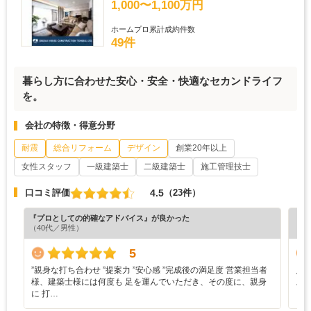
1,000〜1,100万円
ホームプロ累計成約件数
49件
暮らし方に合わせた安心・安全・快適なセカンドライフ
を。
会社の特徴・得意分野
耐震
総合リフォーム
デザイン
創業20年以上
女性スタッフ
一級建築士
二級建築士
施工管理技士
4.5
口コミ評価
（23件）
『プロとしての的確なアドバイス』が良かった
『丁
（40代／男性）
（5
5
”‬親身な打ち合わせ ‪”‬提案力 ‪”‬安心感 ‪”‬完成後の満足度 営業担当者
見
様、建築士様には何度も 足を運んでいただき、その度に、親身
ス
に 打…