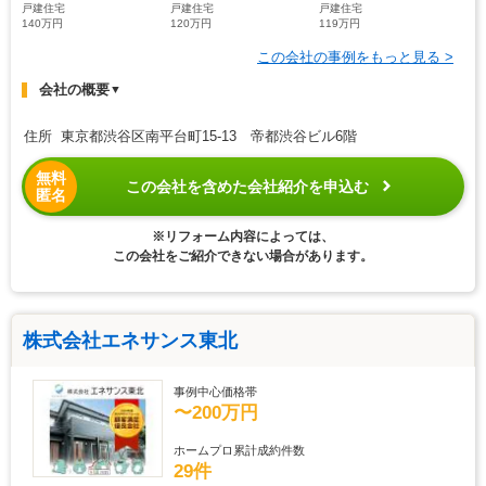
戸建住宅
戸建住宅
戸建住宅
140万円
120万円
119万円
この会社の事例をもっと見る >
会社の概要
▼
住所 東京都渋谷区南平台町15-13 帝都渋谷ビル6階
無料
この会社を含めた会社紹介を申込む
匿名
※リフォーム内容によっては、
この会社をご紹介できない場合があります。
株式会社エネサンス東北
事例中心価格帯
〜200万円
ホームプロ累計成約件数
29件