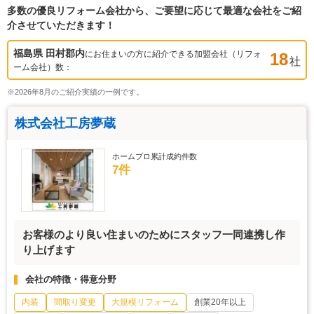
多数の優良リフォーム会社から、ご要望に応じて最適な会社をご紹
介させていただきます！
福島県 田村郡
内
にお住まいの方に紹介できる加盟会社（リフォ
18
社
ーム会社）数：
※2026年8月のご紹介実績の一例です。
株式会社工房夢蔵
ホームプロ累計成約件数
7件
お客様のより良い住まいのためにスタッフ一同連携し作
り上げます
会社の特徴・得意分野
内装
間取り変更
大規模リフォーム
創業20年以上