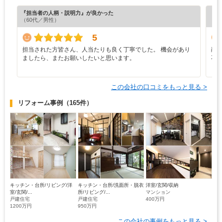
『担当者の人柄・説明力』が良かった
『担
（60代／男性）
（6
5
担当された方皆さん、人当たりも良く丁寧でした。 機会があり
融
ましたら、またお願いしたいと思います。
不
この会社の口コミをもっと見る >
リフォーム事例
（165件）
キッチン・台所/リビング/洋
キッチン・台所/洗面所・脱衣
洋室/玄関/収納
室/玄関/...
所/リビング/...
マンション
戸建住宅
戸建住宅
400万円
1200万円
950万円
この会社の事例をもっと見る >