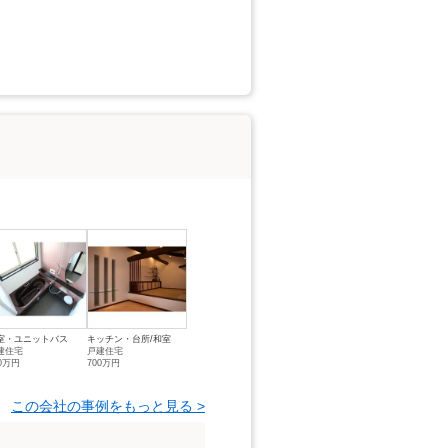
室・ユニットバス
キッチン・台所/和室
建住宅
戸建住宅
00万円
700万円
この会社の事例をもっと見る >