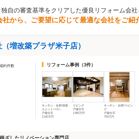
ロ独自の審査基準をクリアした優良リフォーム会社
会社から、ご要望に応じて最適な会社をご紹
社（増改築プラザ米子店）
リフォーム事例
（3件）
成約件数
キッチン・台所/浴室・
リビング
キッチン・台所/リビン
ユニットバス/...
戸建住宅
グ
戸建住宅
1380万円
戸建住宅
1140万円
700万円
根ざしたリノベーション専門店