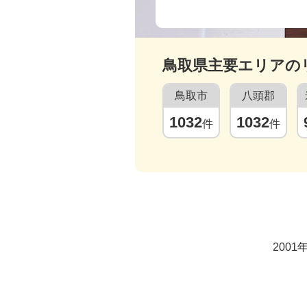
鳥取県
主要エリアの
鳥取市
八頭郡
1032
1032
件
件
200