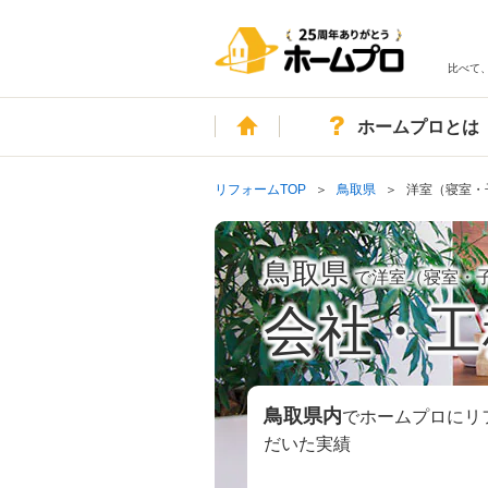
比べて
ホーム
ホームプロとは
リフォームTOP
鳥取県
洋室（寝室・
鳥取県
で洋室（寝室・
会社・工
鳥取県
内
でホームプロにリ
だいた実績