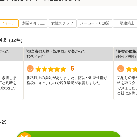
リフォーム
創業20年以上
女性スタッフ
メーカーＦＣ加盟
一級建築士
4.8
（12件）
かった
『担当者の人柄・説明力』が良かった
『納得の価格
（50代／男性）
（50代／男性
5
引き渡しま
価格以上の満足がありました。防音や断熱性能が
気配りの細
言と判断を
格段に向上したので居住環境が改善しました
絡を取り会
の状況につ
できました
会社にお願
29