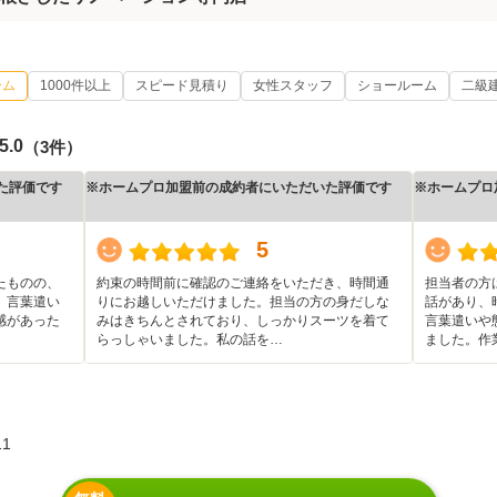
ーム
1000件以上
スピード見積り
女性スタッフ
ショールーム
二級
5.0
（3件）
た評価です
※ホームプロ加盟前の成約者にいただいた評価です
※ホームプロ
5
たものの、
約束の時間前に確認のご連絡をいただき、時間通
担当者の方
。言葉遣い
りにお越しいただけました。担当の方の身だしな
話があり、
感があった
みはきちんとされており、しっかりスーツを着て
言葉遣いや
らっしゃいました。私の話を…
ました。作
1