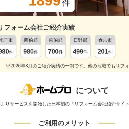
1899
件
リフォーム会社ご紹介実績
米子市
西伯郡
東伯郡
日野郡
倉吉市
980
980
700
499
201
件
件
件
件
件
※2026年8月のご紹介実績の一例です。他の地域でもリフ
について
1年よりサービスを開始した日本初の「リフォーム会社紹介サイ
ご利用のメリット