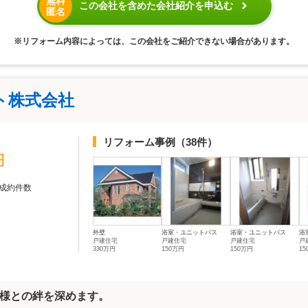
無料
この会社を含めた会社紹介を申込む
匿名
※リフォーム内容によっては、この会社をご紹介できない場合があります。
ト株式会社
リフォーム事例
（38件）
円
成約件数
外壁
浴室・ユニットバス
浴室・ユニットバス
浴
戸建住宅
戸建住宅
戸建住宅
戸
330万円
150万円
150万円
1
様との絆を深めます。