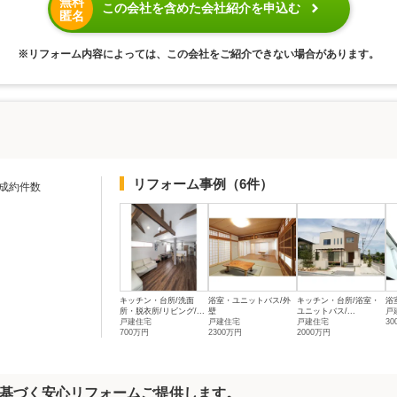
無料
この会社を含めた会社紹介を申込む
匿名
※リフォーム内容によっては、この会社をご紹介できない場合があります。
リフォーム事例
（6件）
成約件数
キッチン・台所/洗面
浴室・ユニットバス/外
キッチン・台所/浴室・
浴
所・脱衣所/リビング/...
壁
ユニットバス/...
戸
戸建住宅
戸建住宅
戸建住宅
3
700万円
2300万円
2000万円
基づく安心リフォームご提供します。