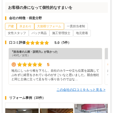
お客様の身になって個性的なすまいを
会社の特徴・得意分野
戸建
水まわり
大規模リフォーム
一貫担当者制
女性スタッフ
パック商品
施工管理技士
地元密着
5.0
口コミ評価
（5件）
『担当者の人柄・説明力』が良かった
『担
（40代／女性）
（7
5
地元にしっかり根を下ろし、自社のカラーや立ち位置を認識して
約
ぶれずに経営をされているのがすごいなと思いました。競合他社
付
と同じ土俵に立って足を引っ張り合うのではな…
っ
この会社の口コミをもっと見る >
リフォーム事例
（10件）