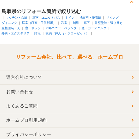
鳥取県
のリフォーム箇所で絞り込む
キッチン・台所
浴室・ユニットバス
トイレ
洗面所・脱衣所
リビング
ダイニング
洋室（寝室・子供部屋）
和室
玄関
廊下
外壁塗装・張り替え
屋根塗装・瓦
窓・サッシ
バルコニー・ベランダ
庭・ガーデニング
外構・エクステリア
階段
収納（押入れ・クローゼット）
リフォーム会社、比べて、選べる。ホームプロ
運営会社について
お問い合わせ
よくあるご質問
ホームプロ利用規約
プライバシーポリシー