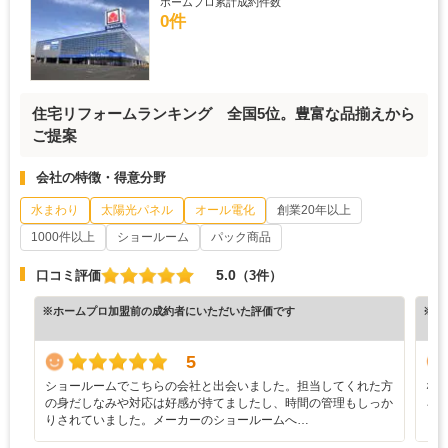
ホームプロ累計成約件数
0件
住宅リフォームランキング 全国5位。豊富な品揃えから
ご提案
会社の特徴・得意分野
水まわり
太陽光パネル
オール電化
創業20年以上
1000件以上
ショールーム
パック商品
5.0
口コミ評価
（3件）
※ホームプロ加盟前の成約者にいただいた評価です
※ホ
5
ショールームでこちらの会社と出会いました。担当してくれた方
な
の身だしなみや対応は好感が持てましたし、時間の管理もしっか
ろ
りされていました。メーカーのショールームへ…
と