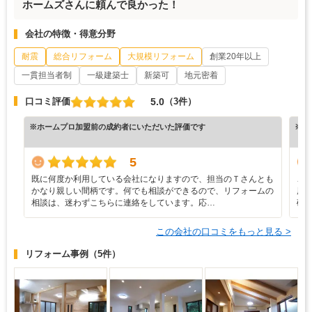
ホームズさんに頼んで良かった！
会社の特徴・得意分野
耐震
総合リフォーム
大規模リフォーム
創業20年以上
一貫担当者制
一級建築士
新築可
地元密着
5.0
口コミ評価
（3件）
※ホームプロ加盟前の成約者にいただいた評価です
※ホ
5
既に何度か利用している会社になりますので、担当のＴさんとも
こ
かなり親しい間柄です。何でも相談ができるので、リフォームの
用
相談は、迷わずこちらに連絡をしています。応…
確
この会社の口コミをもっと見る >
リフォーム事例
（5件）