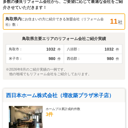
多数の優良リフォーム会社から、ご要望に応じて最適な会社をご紹
介させていただきます！
鳥取県
内
にお住まいの方に紹介できる加盟会社（リフォーム会
11
社
社）数：
鳥取県
主要エリアのリフォーム会社ご紹介実績
1032
1032
鳥取市
八頭郡
件
件
980
980
米子市
西伯郡
件
件
※2026年8月のご紹介実績の一例です。
他の地域でもリフォーム会社をご紹介しております。
西日本ホーム株式会社（増改築プラザ米子店）
ホームプロ累計成約件数
3件