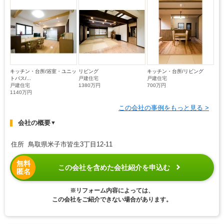
キッチン・台所/浴室・ユニッ
リビング
キッチン・台所/リビング
トバス/...
戸建住宅
戸建住宅
戸建住宅
1380万円
700万円
1140万円
この会社の事例をもっと見る >
会社の概要
▼
住所 鳥取県米子市皆生3丁目12-11
無料
この会社を含めた会社紹介を申込む
匿名
※リフォーム内容によっては、
この会社をご紹介できない場合があります。