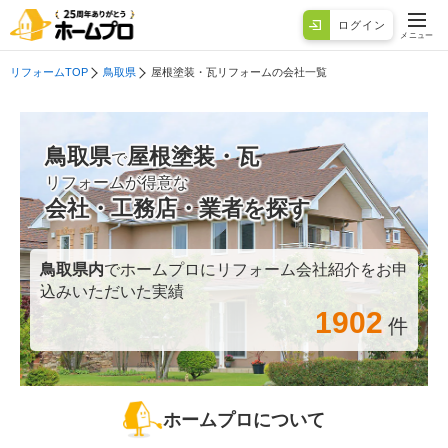
ログイン
メニュー
リフォームTOP
鳥取県
屋根塗装・瓦リフォームの会社一覧
鳥取県
屋根塗装・瓦
で
リフォームが得意な
会社・工務店・業者を探す
鳥取県
内
でホームプロにリフォーム会社紹介をお申
込みいただいた実績
1902
件
ホームプロについて