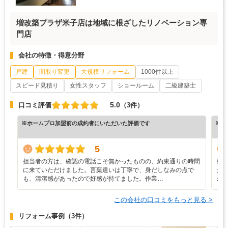
増改築プラザ米子店は地域に根ざしたリノベーション専
門店
会社の特徴・得意分野
戸建
間取り変更
大規模リフォーム
1000件以上
スピード見積り
女性スタッフ
ショールーム
二級建築士
5.0
口コミ評価
（3件）
※ホームプロ加盟前の成約者にいただいた評価です
※ホ
5
担当者の方は、確認の電話こそ無かったものの、約束通りの時間
約
に来ていただけました。言葉遣いは丁寧で、身だしなみの点で
だ
も、清潔感があったので好感が持てました。作業…
か
この会社の口コミをもっと見る >
リフォーム事例
（3件）