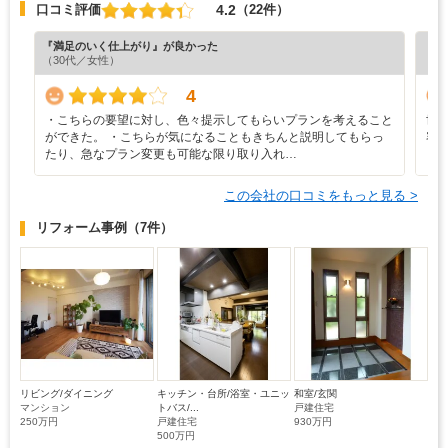
4.2
口コミ評価
（22件）
『満足のいく仕上がり』が良かった
『丁
（30代／女性）
（5
4
・こちらの要望に対し、色々提示してもらいプランを考えること
世
ができた。 ・こちらが気になることもきちんと説明してもらっ
容
たり、急なプラン変更も可能な限り取り入れ…
ロ
この会社の口コミをもっと見る >
リフォーム事例
（7件）
リビング/ダイニング
キッチン・台所/浴室・ユニッ
和室/玄関
マンション
トバス/...
戸建住宅
250万円
戸建住宅
930万円
500万円