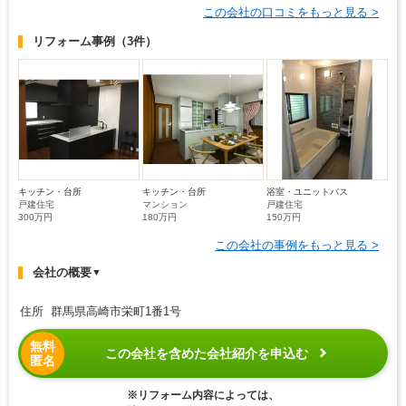
この会社の口コミをもっと見る >
リフォーム事例
（3件）
キッチン・台所
キッチン・台所
浴室・ユニットバス
戸建住宅
マンション
戸建住宅
300万円
180万円
150万円
この会社の事例をもっと見る >
会社の概要
▼
住所 群馬県高崎市栄町1番1号
無料
この会社を含めた会社紹介を申込む
匿名
※リフォーム内容によっては、