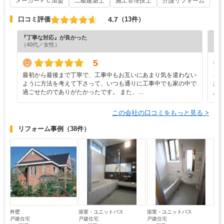
メーカーＦＣ加盟
二級建築士
施工管理技士
介護リフォーム
4.7
口コミ評価
（13件）
『丁寧な対応』が良かった
『満
（40代／女性）
（4
5
最初から最後まで丁寧で、工事中もお互いにあまり気を遣わない
当
ように方法を考えて下さって、いつも通りに工事中でも家の中で
所
過ごせたのでありがたかったです。 また、…
足
この会社の口コミをもっと見る >
リフォーム事例
（38件）
外壁
浴室・ユニットバス
浴室・ユニットバス
戸建住宅
戸建住宅
戸建住宅