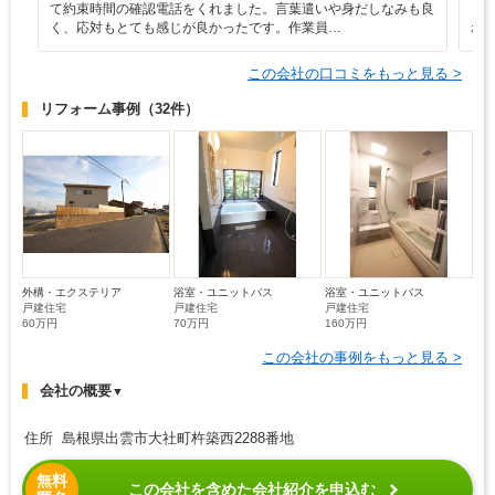
て約束時間の確認電話をくれました。言葉遣いや身だしなみも良
も
く、応対もとても感じが良かったです。作業員…
わ
この会社の口コミをもっと見る >
リフォーム事例
（32件）
外構・エクステリア
浴室・ユニットバス
浴室・ユニットバス
戸建住宅
戸建住宅
戸建住宅
60万円
70万円
160万円
この会社の事例をもっと見る >
会社の概要
▼
住所 島根県出雲市大社町杵築西2288番地
無料
この会社を含めた会社紹介を申込む