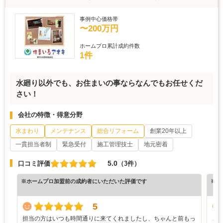
事例中心価格帯
〜200万円
ホームプロ累計成約件数
1件
水廻り以外でも、お住まいの事ならなんでもお任せくだ
さい！
会社の特徴・得意分野
水まわり
メンテナンス
総合リフォーム
創業20年以上
一貫担当者制
緊急受付
施工管理技士
地元密着
5.0
口コミ評価
（3件）
※ホームプロ加盟前の成約者にいただいた評価です
※ホ
5
担当の方はいつも時間通りに来てくれましたし、ちゃんと前もっ
こ