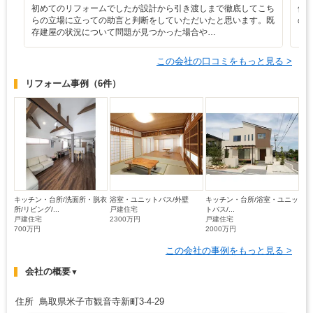
初めてのリフォームでしたが設計から引き渡しまで徹底してこち
価
らの立場に立っての助言と判断をしていただいたと思います。既
の
存建屋の状況について問題が見つかった場合や…
この会社の口コミをもっと見る >
リフォーム事例
（6件）
キッチン・台所/洗面所・脱衣
浴室・ユニットバス/外壁
キッチン・台所/浴室・ユニッ
所/リビング/...
戸建住宅
トバス/...
戸建住宅
2300万円
戸建住宅
700万円
2000万円
この会社の事例をもっと見る >
会社の概要
▼
住所 鳥取県米子市観音寺新町3-4-29