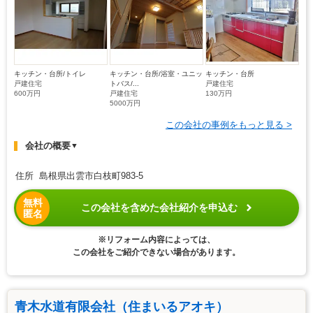
キッチン・台所/トイレ
キッチン・台所/浴室・ユニッ
キッチン・台所
戸建住宅
トバス/...
戸建住宅
600万円
戸建住宅
130万円
5000万円
この会社の事例をもっと見る >
会社の概要
▼
住所 島根県出雲市白枝町983-5
無料
この会社を含めた会社紹介を申込む
匿名
※リフォーム内容によっては、
この会社をご紹介できない場合があります。
青木水道有限会社（住まいるアオキ）