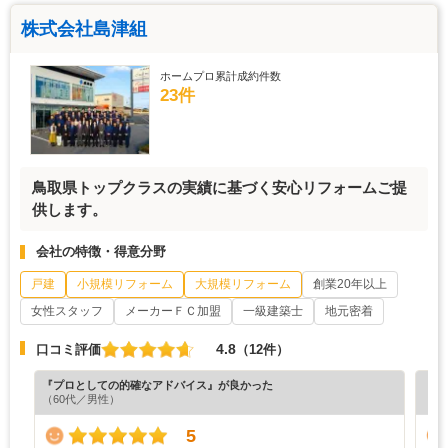
株式会社島津組
ホームプロ累計成約件数
23件
鳥取県トップクラスの実績に基づく安心リフォームご提
供します。
会社の特徴・得意分野
戸建
小規模リフォーム
大規模リフォーム
創業20年以上
女性スタッフ
メーカーＦＣ加盟
一級建築士
地元密着
4.8
口コミ評価
（12件）
『プロとしての的確なアドバイス』が良かった
『担
（60代／男性）
（5
5