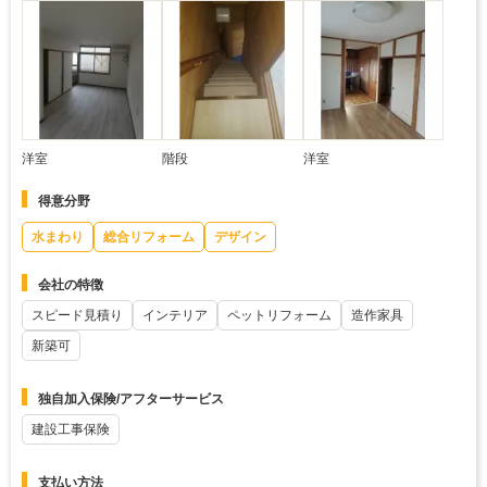
洋室
階段
洋室
得意分野
水まわり
総合リフォーム
デザイン
会社の特徴
スピード見積り
インテリア
ペットリフォーム
造作家具
新築可
独自加入保険/アフターサービス
建設工事保険
支払い方法