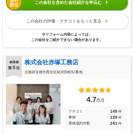
この会社を含めた会社紹介を申込む
匿名
この会社の評価・クチコミをもっと見る
※リフォーム内容によっては、
この会社をご紹介できない場合があります。
株式会社赤塚工務店
納得感
５
第
位
京都府京都市西京区桂河田町82番地
4.7
/5.0
149
クチコミ
件
139
事例
件
241
累積成約件数
件