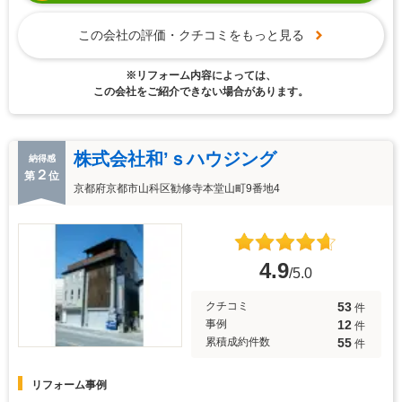
この会社の評価・クチコミをもっと見る
※リフォーム内容によっては、
この会社をご紹介できない場合があります。
株式会社和’ｓハウジング
納得感
２
第
位
京都府京都市山科区勧修寺本堂山町9番地4
4.9
/5.0
53
クチコミ
件
12
事例
件
55
累積成約件数
件
リフォーム事例