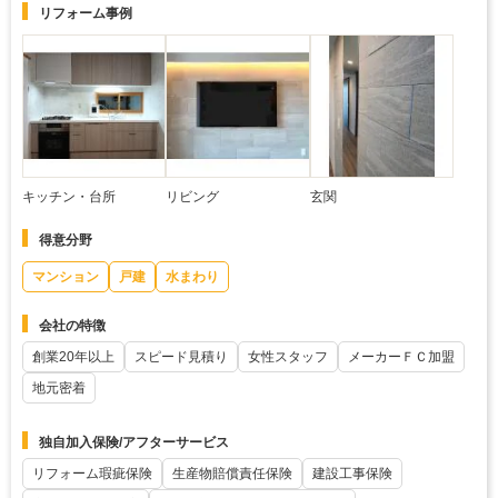
リフォーム事例
キッチン・台所
リビング
玄関
得意分野
マンション
戸建
水まわり
会社の特徴
創業20年以上
スピード見積り
女性スタッフ
メーカーＦＣ加盟
地元密着
独自加入保険/アフターサービス
リフォーム瑕疵保険
生産物賠償責任保険
建設工事保険