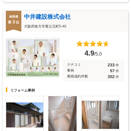
中井建設株式会社
納得感
３
第
位
大阪府枚方市養父元町5-40
4.9
/5.0
233
クチコミ
件
57
事例
件
352
累積成約件数
件
リフォーム事例