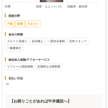
外壁
浴室・ユニットバス
洗面所・脱衣所
得意分野
戸建
耐震
水まわり
会社の特徴
スピード見積り
自社職人
一貫担当者制
女性スタッフ
一級建築士
独自加入保険/アフターサービス
リフォーム瑕疵保険
定期的な点検制度
支払い方法
ー
【お困りごとがあれば中井建設へ】