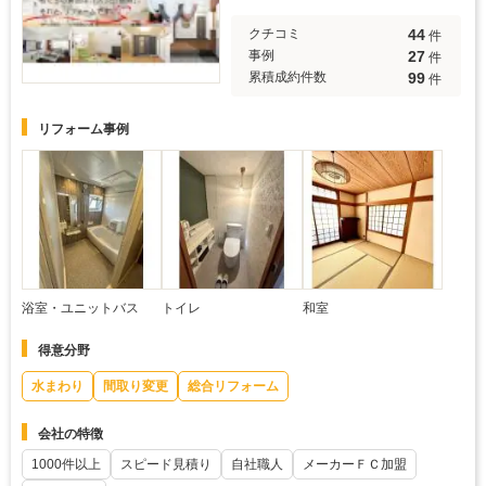
44
クチコミ
件
27
事例
件
99
累積成約件数
件
リフォーム事例
浴室・ユニットバス
トイレ
和室
得意分野
水まわり
間取り変更
総合リフォーム
会社の特徴
1000件以上
スピード見積り
自社職人
メーカーＦＣ加盟