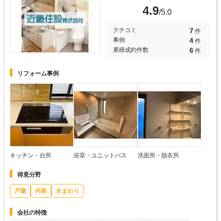
4.9
/5.0
7
クチコミ
件
4
事例
件
6
累積成約件数
件
リフォーム事例
キッチン・台所
浴室・ユニットバス
洗面所・脱衣所
得意分野
戸建
内装
水まわり
会社の特徴