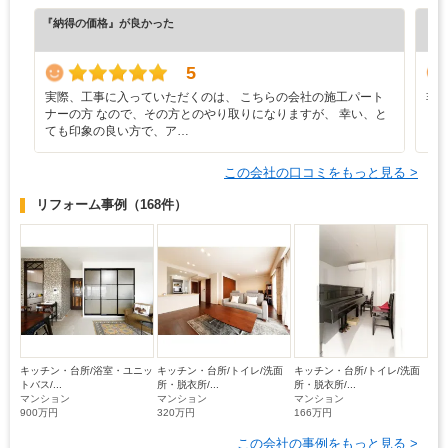
『納得の価格』が良かった
『丁
（5
5
実際、工事に入っていただくのは、 こちらの会社の施工パート
非
ナーの方 なので、その方とのやり取りになりますが、 幸い、と
ら
ても印象の良い方で、ア…
この会社の口コミをもっと見る >
リフォーム事例
（168件）
キッチン・台所/浴室・ユニッ
キッチン・台所/トイレ/洗面
キッチン・台所/トイレ/洗面
トバス/...
所・脱衣所/...
所・脱衣所/...
マンション
マンション
マンション
900万円
320万円
166万円
この会社の事例をもっと見る >