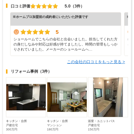
5.0
口コミ評価
（3件）
※ホームプロ加盟前の成約者にいただいた評価です
※ホ
5
ショールームでこちらの会社と出会いました。担当してくれた方
な
の身だしなみや対応は好感が持てましたし、時間の管理もしっか
ろ
りされていました。メーカーのショールームへ…
と
この会社の口コミをもっと見る >
リフォーム事例
（3件）
キッチン・台所
キッチン・台所
浴室・ユニットバス
戸建住宅
マンション
戸建住宅
300万円
180万円
150万円