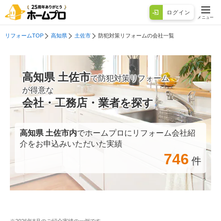
ログイン
メニュー
リフォームTOP
高知県
土佐市
防犯対策リフォームの会社一覧
高知県 土佐市
で防犯対策リフォーム
が得意な
会社・工務店・業者を探す
高知県 土佐市
内
でホームプロにリフォーム会社紹
介をお申込みいただいた実績
746
件