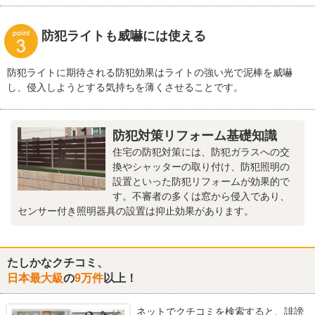
防犯ライトも威嚇には使える
防犯ライトに期待される防犯効果はライトの強い光で泥棒を威嚇
し、侵入しようとする気持ちを薄くさせることです。
防犯対策リフォーム基礎知識
住宅の防犯対策には、防犯ガラスへの交
換やシャッターの取り付け、防犯照明の
設置といった防犯リフォームが効果的で
す。不審者の多くは窓から侵入であり、
センサー付き照明器具の設置は抑止効果があります。
たしかなクチコミ、
日本最大級
の
9万件
以上！
ネットでクチコミを検索すると、誹謗