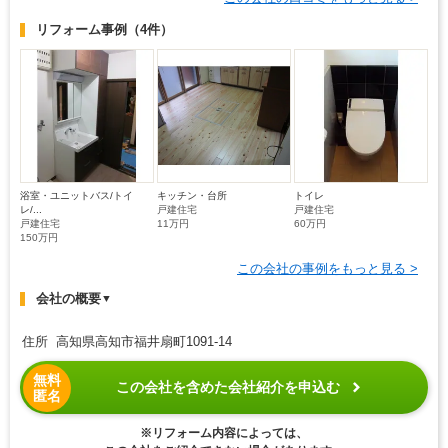
リフォーム事例
（4件）
浴室・ユニットバス/トイ
キッチン・台所
トイレ
レ/...
戸建住宅
戸建住宅
戸建住宅
11万円
60万円
150万円
この会社の事例をもっと見る >
会社の概要
▼
住所 高知県高知市福井扇町1091-14
無料
この会社を含めた会社紹介を申込む
匿名
※リフォーム内容によっては、