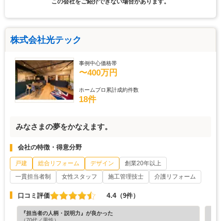
この会社をご紹介できない場合があります。
株式会社光テック
事例中心価格帯
〜400万円
ホームプロ累計成約件数
18件
みなさまの夢をかなえます。
会社の特徴・得意分野
戸建
総合リフォーム
デザイン
創業20年以上
一貫担当者制
女性スタッフ
施工管理技士
介護リフォーム
4.4
口コミ評価
（9件）
『担当者の人柄・説明力』が良かった
『納
（70代／男性）
（4