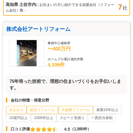
高知県 土佐市
内
にお住まいの方に紹介できる加盟会社（リフォー
7
社
ム会社）数：
株式会社アートリフォーム
事例中心価格帯
〜400万円
ホームプロ累計成約件数
4,106件
75年培った技術で、理想の住まいづくりをお手伝いしま
す。
会社の特徴・得意分野
水まわり
総合リフォーム
大規模リフォーム
創業20年以上
10億円以上
1000件以上
スピード見積り
一貫担当者制
4.5
口コミ評価
（1,880件）