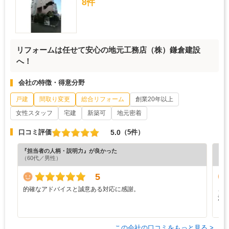
8件
リフォームは任せて安心の地元工務店（株）鎌倉建設
へ！
会社の特徴・得意分野
戸建
間取り変更
総合リフォーム
創業20年以上
女性スタッフ
宅建
新築可
地元密着
5.0
口コミ評価
（5件）
『担当者の人柄・説明力』が良かった
『担
（60代／男性）
（5
5
的確なアドバイスと誠意ある対応に感謝。
こ
注
う
この会社の口コミをもっと見る >