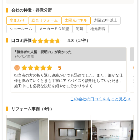
会社の特徴・得意分野
水まわり
総合リフォーム
太陽光パネル
創業20年以上
ショールーム
メーカーＦＣ加盟
宅建
地元密着
4.8
口コミ評価
（17件）
『担当者の人柄・説明力』が良かった
『担
（40代／男性）
（6
5
担当者の方の折り返し連絡がいつも迅速でした。また，細かな仕
こ
様を決めていくときも丁寧にアドバイスや説明をしていただき，
更
施工中にも必要な説明を細やかに分かりやすく…
こ
この会社の口コミをもっと見る >
リフォーム事例
（4件）