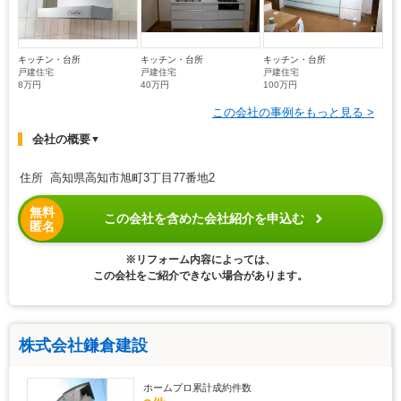
キッチン・台所
キッチン・台所
キッチン・台所
戸建住宅
戸建住宅
戸建住宅
8万円
40万円
100万円
この会社の事例をもっと見る >
会社の概要
▼
住所 高知県高知市旭町3丁目77番地2
無料
この会社を含めた会社紹介を申込む
匿名
※リフォーム内容によっては、
この会社をご紹介できない場合があります。
株式会社鎌倉建設
ホームプロ累計成約件数