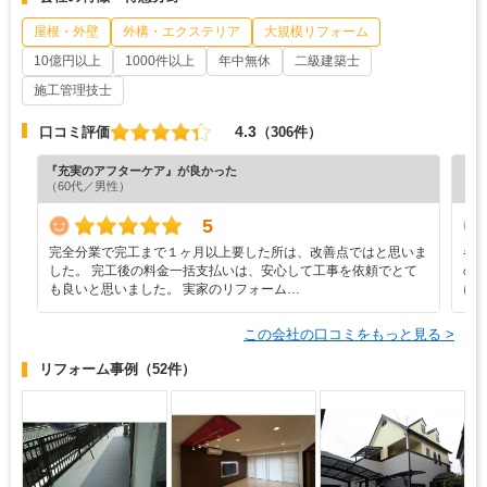
屋根・外壁
外構・エクステリア
大規模リフォーム
10億円以上
1000件以上
年中無休
二級建築士
施工管理技士
4.3
口コミ評価
（306件）
『充実のアフターケア』が良かった
『納
（60代／男性）
（7
5
完全分業で完工まで１ヶ月以上要した所は、改善点ではと思いま
各
した。 完工後の料金一括支払いは、安心して工事を依頼でとて
の
も良いと思いました。 実家のリフォーム…
に
この会社の口コミをもっと見る >
リフォーム事例
（52件）