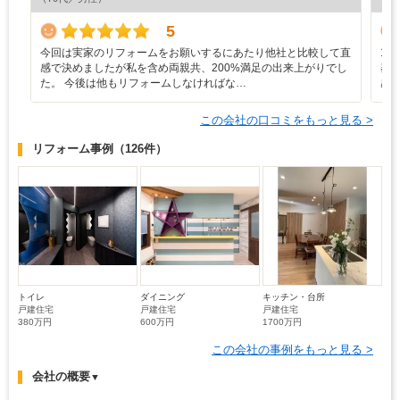
5
今回は実家のリフォームをお願いするにあたり他社と比較して直
1
感で決めましたが私を含め両親共、200%満足の出来上がりでし
器
た。 今後は他もリフォームしなければな…
感
この会社の口コミをもっと見る >
リフォーム事例
（126件）
トイレ
ダイニング
キッチン・台所
戸建住宅
戸建住宅
戸建住宅
380万円
600万円
1700万円
この会社の事例をもっと見る >
会社の概要
▼