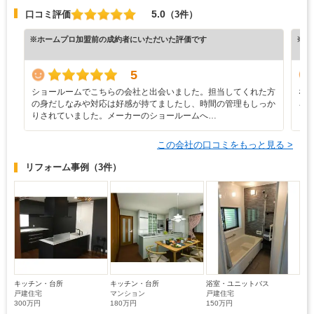
5.0
口コミ評価
（3件）
※ホームプロ加盟前の成約者にいただいた評価です
※ホ
5
ショールームでこちらの会社と出会いました。担当してくれた方
な
の身だしなみや対応は好感が持てましたし、時間の管理もしっか
ろ
りされていました。メーカーのショールームへ…
と
この会社の口コミをもっと見る >
リフォーム事例
（3件）
キッチン・台所
キッチン・台所
浴室・ユニットバス
戸建住宅
マンション
戸建住宅
300万円
180万円
150万円