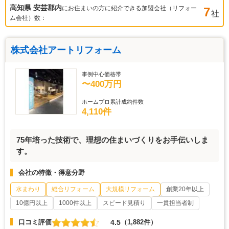
高知県 安芸郡
内
にお住まいの方に紹介できる加盟会社（リフォー
7
社
ム会社）数：
株式会社アートリフォーム
事例中心価格帯
〜400万円
ホームプロ累計成約件数
4,110件
75年培った技術で、理想の住まいづくりをお手伝いしま
す。
会社の特徴・得意分野
水まわり
総合リフォーム
大規模リフォーム
創業20年以上
10億円以上
1000件以上
スピード見積り
一貫担当者制
4.5
口コミ評価
（1,882件）