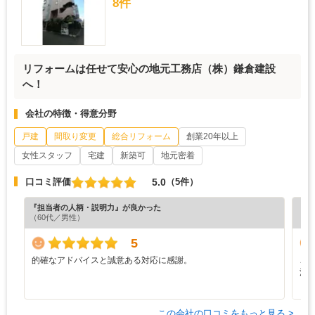
8件
リフォームは任せて安心の地元工務店（株）鎌倉建設
へ！
会社の特徴・得意分野
戸建
間取り変更
総合リフォーム
創業20年以上
女性スタッフ
宅建
新築可
地元密着
5.0
口コミ評価
（5件）
『担当者の人柄・説明力』が良かった
『担
（60代／男性）
（5
5
的確なアドバイスと誠意ある対応に感謝。
こ
注
う
この会社の口コミをもっと見る >