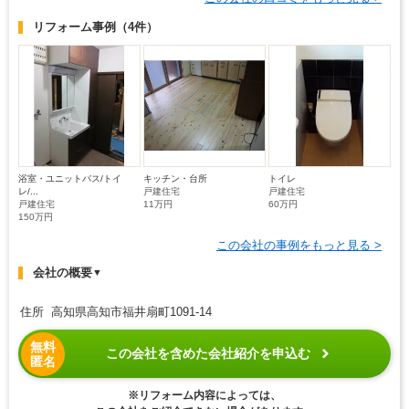
リフォーム事例
（4件）
浴室・ユニットバス/トイ
キッチン・台所
トイレ
レ/...
戸建住宅
戸建住宅
戸建住宅
11万円
60万円
150万円
この会社の事例をもっと見る >
会社の概要
▼
住所 高知県高知市福井扇町1091-14
無料
この会社を含めた会社紹介を申込む
匿名
※リフォーム内容によっては、