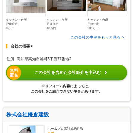
キッチン・台所
キッチン・台所
キッチン・台所
戸建住宅
戸建住宅
戸建住宅
8万円
40万円
100万円
この会社の事例をもっと見る >
会社の概要
▼
住所 高知県高知市旭町3丁目77番地2
無料
この会社を含めた会社紹介を申込む
匿名
※リフォーム内容によっては、
この会社をご紹介できない場合があります。
株式会社鎌倉建設
ホームプロ累計成約件数