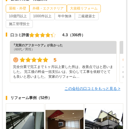
屋根・外壁
外構・エクステリア
大規模リフォーム
10億円以上
1000件以上
年中無休
二級建築士
施工管理技士
4.3
口コミ評価
（306件）
『充実のアフターケア』が良かった
『納
（60代／男性）
（7
5
完全分業で完工まで１ヶ月以上要した所は、改善点ではと思いま
各
した。 完工後の料金一括支払いは、安心して工事を依頼でとて
の
も良いと思いました。 実家のリフォーム…
に
この会社の口コミをもっと見る >
リフォーム事例
（52件）