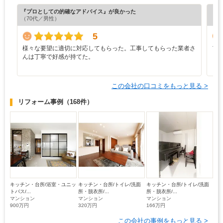
『プロとしての的確なアドバイス』が良かった
『担
（70代／男性）
（3
5
様々な要望に適切に対応してもらった。工事してもらった業者さ
ア
んは丁寧で好感が持てた。
この会社の口コミをもっと見る >
リフォーム事例
（168件）
キッチン・台所/浴室・ユニッ
キッチン・台所/トイレ/洗面
キッチン・台所/トイレ/洗面
トバス/...
所・脱衣所/...
所・脱衣所/...
マンション
マンション
マンション
900万円
320万円
166万円
この会社の事例をもっと見る >