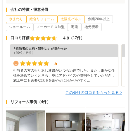
会社の特徴・得意分野
水まわり
総合リフォーム
太陽光パネル
創業20年以上
ショールーム
メーカーＦＣ加盟
宅建
地元密着
4.8
口コミ評価
（17件）
『担当者の人柄・説明力』が良かった
『担
（40代／男性）
（6
5
担当者の方の折り返し連絡がいつも迅速でした。また，細かな仕
こ
様を決めていくときも丁寧にアドバイスや説明をしていただき，
更
施工中にも必要な説明を細やかに分かりやすく…
こ
この会社の口コミをもっと見る >
リフォーム事例
（4件）