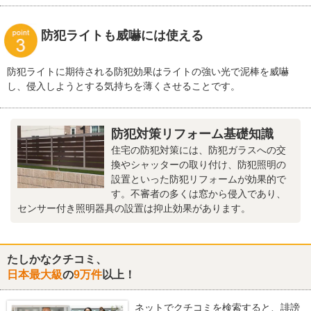
防犯ライトも威嚇には使える
防犯ライトに期待される防犯効果はライトの強い光で泥棒を威嚇
し、侵入しようとする気持ちを薄くさせることです。
防犯対策リフォーム基礎知識
住宅の防犯対策には、防犯ガラスへの交
換やシャッターの取り付け、防犯照明の
設置といった防犯リフォームが効果的で
す。不審者の多くは窓から侵入であり、
センサー付き照明器具の設置は抑止効果があります。
たしかなクチコミ、
日本最大級
の
9万件
以上！
ネットでクチコミを検索すると、誹謗