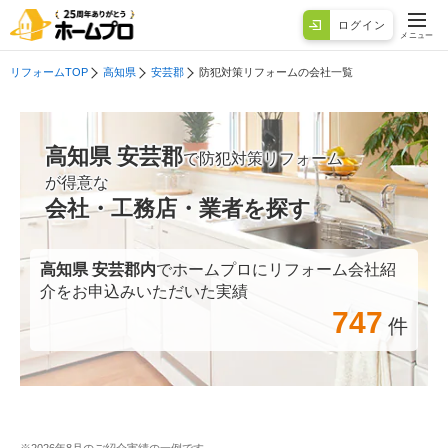
ログイン
メニュー
リフォームTOP
高知県
安芸郡
防犯対策リフォームの会社一覧
高知県 安芸郡
で防犯対策リフォーム
が得意な
会社・工務店・業者を探す
高知県 安芸郡
内
でホームプロにリフォーム会社紹
介をお申込みいただいた実績
747
件