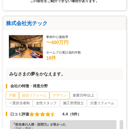
この会社をご紹介できない場合があります。
株式会社光テック
事例中心価格帯
〜400万円
ホームプロ累計成約件数
18件
みなさまの夢をかなえます。
会社の特徴・得意分野
戸建
総合リフォーム
デザイン
創業20年以上
一貫担当者制
女性スタッフ
施工管理技士
介護リフォーム
4.4
口コミ評価
（9件）
『担当者の人柄・説明力』が良かった
『納
（70代／男性）
（4