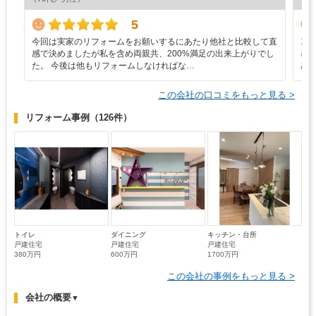
5
今回は実家のリフォームをお願いするにあたり他社と比較して直
1
感で決めましたが私を含め両親共、200%満足の出来上がりでし
器
た。 今後は他もリフォームしなければな…
感
この会社の口コミをもっと見る >
リフォーム事例
（126件）
トイレ
ダイニング
キッチン・台所
戸建住宅
戸建住宅
戸建住宅
380万円
600万円
1700万円
この会社の事例をもっと見る >
会社の概要
▼