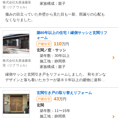
株式会社丸善遠藤装
家族構成：親子
室（リブ ウェル）
傷みの目立っていた外壁から見た目も一新、雨漏りの心配も
なくなりました。
築80年以上の住宅！縁側サッシと玄関リフ
ォーム
110
万円
戸建住宅
玄関／窓・サッシ
築年数：30年以上
株式会社丸善遠藤装
施工地：静岡県
室（リブ ウェル）
家族構成：親子
縁側サッシと玄関引き戸をリフォームしました。 和モダンな
デザインと落ち着いたカラーが築８０年以上の建物に違和感
なく納まりました。
玄関引き戸の取り替えリフォーム
43
万円
戸建住宅
玄関
築年数：11〜15年
施工地：静岡県