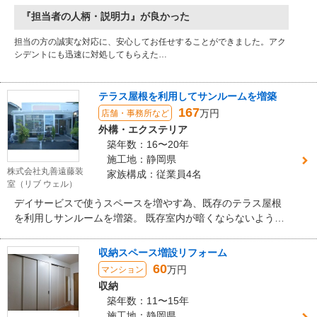
『担当者の人柄・説明力』が良かった
担当の方の誠実な対応に、安心してお任せすることができました。アク
シデントにも迅速に対処してもらえた…
テラス屋根を利用してサンルームを増築
167
万円
店舗・事務所など
外構・エクステリア
築年数：16〜20年
施工地：静岡県
株式会社丸善遠藤装
家族構成：従業員4名
室（リブ ウェル）
デイサービスで使うスペースを増やす為、既存のテラス屋根
を利用しサンルームを増築。 既存室内が暗くならないよう南
面は全面ガラスとし、解放感と明るさを確保しました。
収納スペース増設リフォーム
60
万円
マンション
収納
築年数：11〜15年
施工地：静岡県