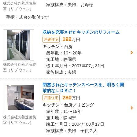
株式会社丸善遠藤装
家族構成：夫婦、お母様
室（リブ ウェル）
手摺・式台の取付です
収納を充実させたキッチンのリフォーム
192
万円
戸建住宅
キッチン・台所
築年数：16〜20年
施工地：静岡県
株式会社丸善遠藤装
竣工年月日：2007年07月31日
室（リブ ウェル）
家族構成：夫婦
閉塞されたキッチンスペースを、明るく開
放的なＬＤＫに！
280
万円
戸建住宅
キッチン・台所／リビング
築年数：11〜15年
株式会社丸善遠藤装
施工地：静岡県
室（リブ ウェル）
竣工年月日：2004年08月17日
家族構成：夫婦 子供２人