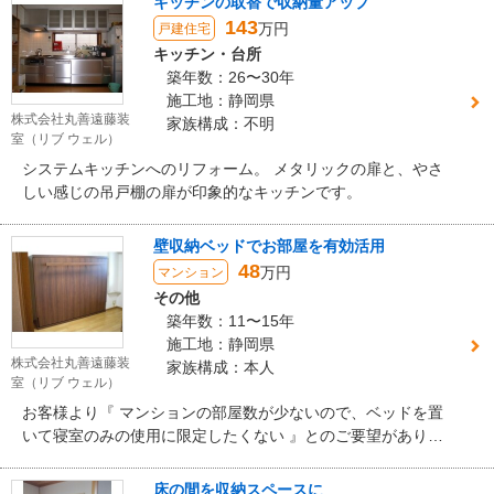
キッチンの取替で収納量アップ
143
万円
戸建住宅
キッチン・台所
築年数：26〜30年
施工地：静岡県
株式会社丸善遠藤装
家族構成：不明
室（リブ ウェル）
システムキッチンへのリフォーム。 メタリックの扉と、やさ
しい感じの吊戸棚の扉が印象的なキッチンです。
壁収納ベッドでお部屋を有効活用
48
万円
マンション
その他
築年数：11〜15年
施工地：静岡県
株式会社丸善遠藤装
家族構成：本人
室（リブ ウェル）
お客様より『 マンションの部屋数が少ないので、ベッドを置
いて寝室のみの使用に限定したくない 』とのご要望があり、
壁収納ベッドを設置。 壁収納ベッドは寝具を一緒に仕舞う事
ができるので、就寝時以外もお部屋を有効活用できます。
床の間を収納スペースに