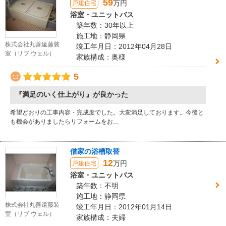
59
万円
戸建住宅
浴室・ユニットバス
築年数：30年以上
施工地：静岡県
株式会社丸善遠藤装
竣工年月日：2012年04月28日
室（リブ ウェル）
家族構成：奥様
5
『満足のいく仕上がり』が良かった
希望どおりの工事内容・完成度でした。大変満足しております。今後と
も機会がありましたらリフォームをお…
借家の浴槽取替
12
万円
戸建住宅
浴室・ユニットバス
築年数：不明
施工地：静岡県
株式会社丸善遠藤装
竣工年月日：2012年01月14日
室（リブ ウェル）
家族構成：夫婦