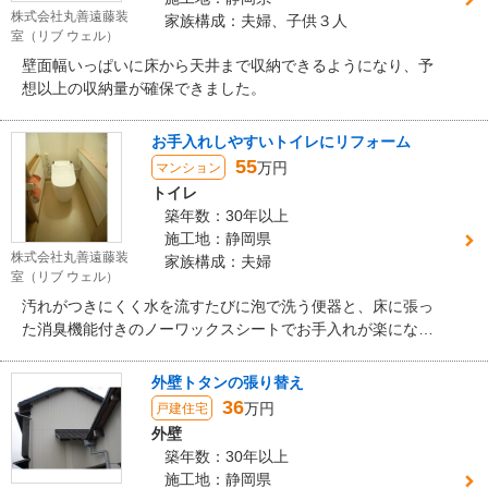
株式会社丸善遠藤装
家族構成：夫婦、子供３人
室（リブ ウェル）
壁面幅いっぱいに床から天井まで収納できるようになり、予
想以上の収納量が確保できました。
お手入れしやすいトイレにリフォーム
55
万円
マンション
トイレ
築年数：30年以上
施工地：静岡県
株式会社丸善遠藤装
家族構成：夫婦
室（リブ ウェル）
汚れがつきにくく水を流すたびに泡で洗う便器と、床に張っ
た消臭機能付きのノーワックスシートでお手入れが楽になり
ました。
外壁トタンの張り替え
36
万円
戸建住宅
外壁
築年数：30年以上
施工地：静岡県