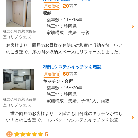
20
万円
戸建住宅
収納
築年数：11〜15年
施工地：静岡県
株式会社丸善遠藤装
家族構成：夫婦、母親
室（リブ ウェル）
お客様より、同居のお母様がお使いの和室に収納が欲しいと
のご要望で、床の間を収納スペースにリフォームしました。
2階にシステムキッチンを増設
68
万円
戸建住宅
キッチン・台所
築年数：16〜20年
施工地：静岡県
株式会社丸善遠藤装
家族構成：夫婦、子供1人、両親
室（リブ ウェル）
二世帯同居のお客様より、２階にも自分達のキッチンが欲し
い！とのご要望で、コンパクトなシステムキッチンを設置し
ました。
5