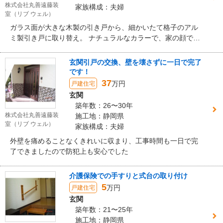
株式会社丸善遠藤装
家族構成：夫婦
室（リブ ウェル）
ガラス面が大きな木製の引き戸から、細かいたて格子のアル
ミ製引き戸に取り替え。 ナチュラルなカラーで、家の顔であ
る玄関が明るくなりました。
玄関引戸の交換、壁を壊さずに一日で完了
です！
37
万円
戸建住宅
玄関
築年数：26〜30年
株式会社丸善遠藤装
施工地：静岡県
室（リブ ウェル）
家族構成：夫婦
外壁を痛めることなくきれいに収まり、工事時間も一日で完
了できましたので防犯上も安心でした
介護保険での手すりと式台の取り付け
5
万円
戸建住宅
玄関
築年数：21〜25年
施工地：静岡県