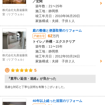
／玄関
築年数：21〜25年
株式会社丸善遠藤装
施工地：静岡県
室（リブ ウェル）
竣工年月日：2010年06月20日
家族構成：夫婦、子供１人
庭の整備と便器取替のリフォーム
62
万円
戸建住宅
トイレ／外構・エクステリア
築年数：11〜15年
施工地：静岡県
株式会社丸善遠藤装
竣工年月日：2012年03月24日
室（リブ ウェル）
家族構成：夫婦 子供２人
5
『素早い返信・連絡』が良かった
迅速な対応と丁寧な説明を有難うございました。
40年以上経った浴室のリフォーム