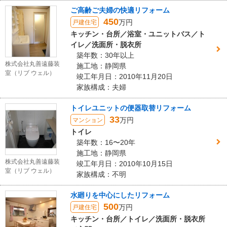
ご高齢ご夫婦の快適リフォーム
450
万円
戸建住宅
キッチン・台所／浴室・ユニットバス／ト
イレ／洗面所・脱衣所
築年数：30年以上
株式会社丸善遠藤装
施工地：静岡県
室（リブ ウェル）
竣工年月日：2010年11月20日
家族構成：夫婦
トイレユニットの便器取替リフォーム
33
万円
マンション
トイレ
築年数：16〜20年
施工地：静岡県
株式会社丸善遠藤装
竣工年月日：2010年10月15日
室（リブ ウェル）
家族構成：不明
水廻りを中心にしたリフォーム
500
万円
戸建住宅
キッチン・台所／トイレ／洗面所・脱衣所