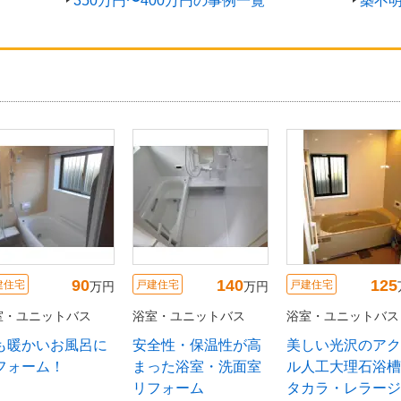
350万円〜400万円の事例一覧
築不
143
100
戸建住宅
戸建住宅
戸建住宅
万円
万円
浴室・ユニットバス
浴室・ユニットバス
浴室・ユニット
ホーローのお風呂で
保温性が高く、エコ
冬も暖かいお
お掃除ラクラク！
なシステムバス
リフォーム！