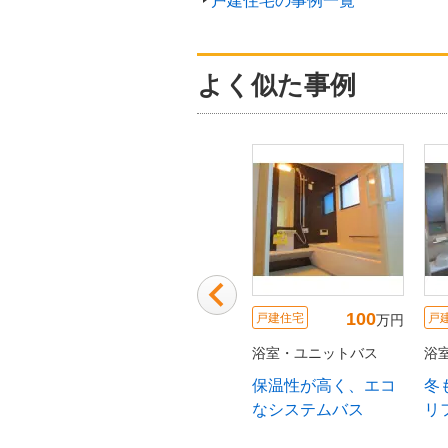
戸建住宅の事例一覧
よく似た事例
125
140
154
戸建住宅
戸建住宅
万円
万円
万円
ニットバス
浴室・ユニットバス
浴室・ユニットバス
沢のアクリ
窓をサイズダウンし
１坪のユニットバス
大理石浴槽
て保温性を高めた浴
に変更です
レラージュ
室リフォーム