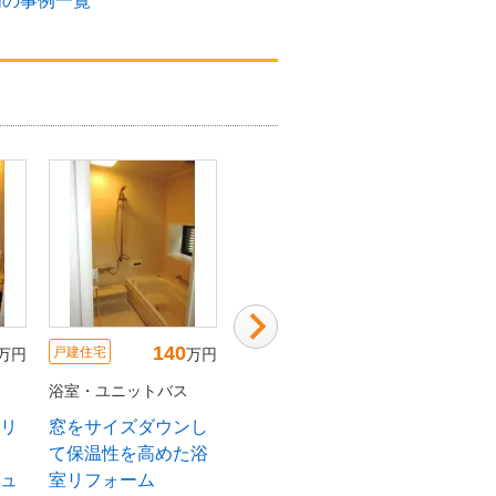
明の事例一覧
90
140
125
戸建住宅
戸建住宅
戸建
万円
万円
万円
バス
浴室・ユニットバス
浴室・ユニットバス
浴室
風呂に
安全性・保温性が高
美しい光沢のアクリ
窓を
まった浴室・洗面室
ル人工大理石浴槽
て保
リフォーム
タカラ・レラージュ
室リ