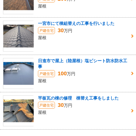
屋根
一宮市にて棟組替えの工事を行いました
30
万円
戸建住宅
屋根
日進市で屋上（陸屋根）塩ビシート防水防水工
事
100
万円
戸建住宅
屋根
平板瓦の棟の修理 棟替え工事をしました
30
万円
戸建住宅
屋根