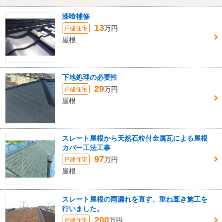
漆喰補修
13
万円
戸建住宅
屋根
下地処理の必要性
29
万円
戸建住宅
屋根
スレート屋根から天然石粒付金属瓦による屋根
カバー工法工事
97
万円
戸建住宅
屋根
スレート屋根の雨漏れを直す、重ね葺き施工を
行いました。
200
万円
戸建住宅